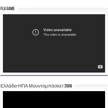
Flu Game
Video
Player
Ελλάδα-ΗΠΑ Μουντομπάσκετ 2006
Video
Player