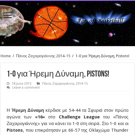
Home
/
Πάνος Ζαχαρογιάννης 2014-15
/
1-0 για Ήρεμη Δύναμη, Pistons!
1-0 για Ήρεμη Δύναμη, Pistons!
18 June 2015
Πάνος Ζαχαρογιάννης 2014-15
Leave a comment
Η
Ήρεμη Δύναμη
κέρδισε με 54-44 τα Σφυριά στον πρώτο
αγώνα των
«16»
στο
Challenge League
του «Πάνος
Ζαχαρογιάννης» για να κάνει το 1-0 στη σειρά. Στο 1-0 και οι
Pistons
, που επικράτησαν με 66-57 της Oklaχώμα Thunder