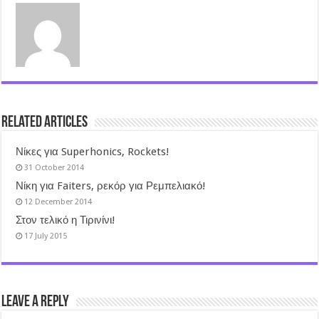
Related Articles
Νίκες για Superhonics, Rockets!
31 October 2014
Νίκη για Faiters, ρεκόρ για Ρεμπελιακό!
12 December 2014
Στον τελικό η Τιρινίνι!
17 July 2015
Leave a Reply