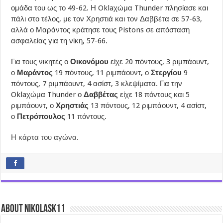
ομάδα του ως το 49-62. Η Oklaχώμα Thunder πλησίασε και
πάλι στο τέλος, με τον Χρηστιά και τον Δαββέτα σε 57-63,
αλλά ο Μαράντος κράτησε τους Pistons σε απόσταση
ασφαλείας για τη νίκη, 57-66.
Για τους νικητές ο
Οικονόμου
είχε 20 πόντους, 3 ριμπάουντ,
ο
Μαράντος
19 πόντους, 11 ριμπάουντ, ο
Στεργίου
9
πόντους, 7 ριμπάουντ, 4 ασίστ, 3 κλεψίματα. Για την
Oklaχώμα Thunder ο
Δαββέτας
είχε 18 πόντους και 5
ριμπάουντ, ο
Χρηστιάς
13 πόντους, 12 ριμπάουντ, 4 ασίστ,
ο
Πετρόπουλος
11 πόντους.
Η κάρτα του αγώνα
.
About nikolask11