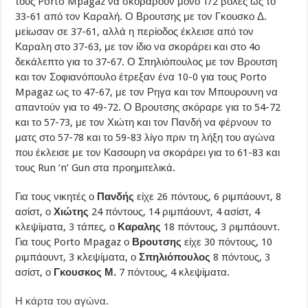
τους Porto Mpagaz να σκοράρουν μόνο 1/2 βολές ως το
33-61 από τον Καραλή. Ο Βρουτσης με τον Γκουσκο Δ.
μείωσαν σε 37-61, αλλά η περίοδος έκλεισε από τον
Καραλη στο 37-63, με τον ίδιο να σκοράρει και στο 4ο
δεκάλεπτο για το 37-67. Ο Σπηλιόπουλος με τον Βρουτση
και τον Σοφιανόπουλο έτρεξαν ένα 10-0 για τους Porto
Mpagaz ως το 47-67, με τον Ρηγα και τον Μπουρουνη να
απαντούν για το 49-72. Ο Βρουτσης σκόραρε για το 54-72
και το 57-73, με τον Χιώτη και τον Πανδή να φέρνουν το
ματς στο 57-78 και το 59-83 λίγο πριν τη λήξη του αγώνα
που έκλεισε με τον Κασουρη να σκοράρει για το 61-83 και
τους Run ‘n’ Gun στα προημιτελικά.
Για τους νικητές ο
Πανδής
είχε 26 πόντους, 6 ριμπάουντ, 8
ασίστ, ο
Χιώτης
24 πόντους, 14 ριμπάουντ, 4 ασίστ, 4
κλεψίματα, 3 τάπες, ο
Καραλης
18 πόντους, 3 ριμπάουντ.
Για τους Porto Mpagaz ο
Βρουτσης
είχε 30 πόντους, 10
ριμπάουντ, 3 κλεψίματα, ο
Σπηλιόπουλος
8 πόντους, 3
ασίστ, ο
Γκουσκος Μ.
7 πόντους, 4 κλεψίματα.
Η κάρτα του αγώνα
.