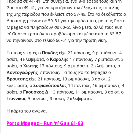
Γκραβα σε 41-41. Στη συνέχεια, ένα 8-0 έφερε τους Run ‘n’
Gun στο 49-41, για να κρατήσουν τον έλεγχο ως το τέλος
της 3ης περιόδου που έκλεισε στο 57-46. Στο 4ο δεκάλεπτο ο
Βρουτσης μείωσε σε 59-51 για την ομάδα του, με τους Porto
Mpagaz να πλησιάζουν σε 60-55 λίγο μετά, αλλά τους Run
‘n’ Gun να κρατούν το προβάδισμα και μέσα από το 62-57
να πηγαίνουν στο τελικό 66-61 για την πρώτη νίκη.
Για τους νικητές ο
Πανδης
είχε 22 πόντους, 9 ριμπάουντ, 4
ασίστ, 4 κλεψίματα, ο
Καραλης
17 πόντους, 7 ριμπάουντ, 3
ασίστ, ο
Χιωτης
17 πόντους, 9 ριμπάουντ, 2 κλεψίματα, ο
Κοντογεώργης
7 πόντους. Για τους Porto Mpagaz ο
Βρουτσης
είχε 21 πόντους, 13 ριμπάουντ, 3 ασίστ, 2
κλεψίματα, ο
Σοφιανόπουλος
14 πόντους, 16 ριμπάουντ, 4
ασίστ, ο
Γκουσκος Δ.
13 πόντους, 11 ριμπάουντ, 3 ασίστ, ο
Γιαννικας
9 πόντους, 3 ασίστ, 2 κλεψίματα.
Η κάρτα του αγώνα
.
Porto Mpagaz – Run ‘n’ Gun 61-83