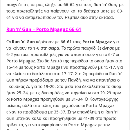
παιχνίδι της σειράς έληξε με 66-62 για τους Run ‘n’ Gun, με
τους πρωταθλητές να παίρνουν και το δεύτερο ματς με 83-
61 για να αντιμετωπίσουν τον Ρεμπελιακό στην οκτάδα.
Run ‘n’ Gun – Porto Mpagaz 66-61
Οι
Run ‘n’ Gun
κέρδισαν με 66-61 τους
Porto Mpagaz
για
να κάνουν το 1-0 στη σειρά. Το πρώτο παιχνίδι ξεκίνησε με
6-2 για τους πρωταθλητές για να απαντήσουν για το 6-7 οι
Porto Mpagaz. Στο 8ο λεπτό της περιόδου το σκορ ήταν στο
15-14 με τους Porto Mpagaz να προσπερνούν με 15-17, για
να κλείσει το δεκάλεπτο στο 17-17. Στη 2η περίοδο οι Run ‘n’
Gun πήραν προβάδισμα με τον Πανδή, για να απαντήσει ο
Γκουσκος Δ. για το 19-20. Στα μισά του δεκαλέπτου το σκορ
ήταν 25-24, με τις δυο ομάδες να πηγαίνουν στο 29-29 πριν
οι Porto Mpagaz προηγηθούν με 31-34. Ο Κοντογεώργης
μείωσε, αλλά στο τέλος του ημιχρόνου οι Porto Mpagaz
είχαν το προβάδισμα με 35-37. Στην επανάληψη οι Run ‘n’
Gun μπήκαν καλά και προηγήθηκαν με 41-39 στο πρώτο
τρίλεπτο, για να ισοφαρίσουν οι Porto Mpagaz με τον