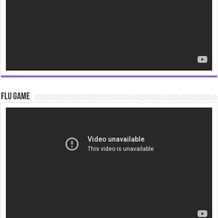
Flu Game
Video
Player