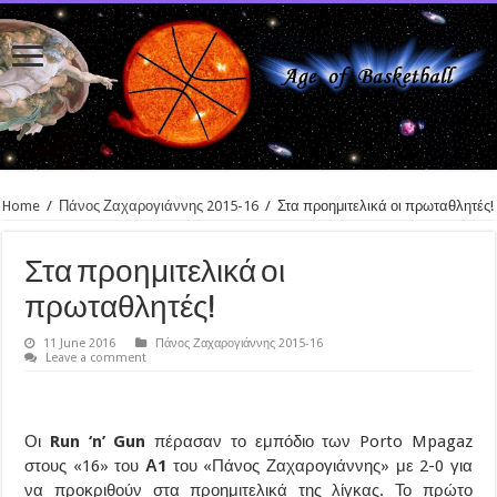
Home
/
Πάνος Ζαχαρογιάννης 2015-16
/
Στα προημιτελικά οι πρωταθλητές!
Στα προημιτελικά οι
πρωταθλητές!
11 June 2016
Πάνος Ζαχαρογιάννης 2015-16
Leave a comment
Οι
Run ‘n’ Gun
πέρασαν το εμπόδιο των Porto Mpagaz
στους «16» του
Α1
του «Πάνος Ζαχαρογιάννης» με 2-0 για
να προκριθούν στα προημιτελικά της λίγκας. Το πρώτο