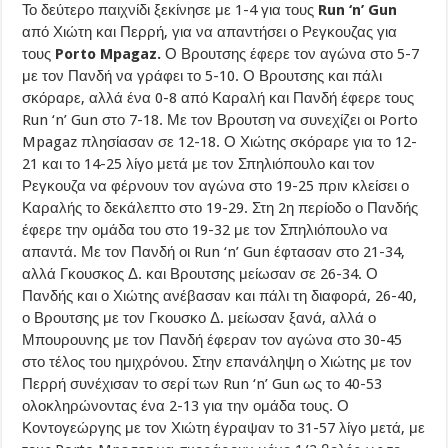
Το δεύτερο παιχνίδι ξεκίνησε με 1-4 για τους
Run ‘n’ Gun
από Χιώτη και Περρή, για να απαντήσει ο Ρεγκουζας για
τους
Porto Mpagaz.
Ο Βρουτσης έφερε τον αγώνα στο 5-7
με τον Πανδή να γράφει το 5-10. Ο Βρουτσης και πάλι
σκόραρε, αλλά ένα 0-8 από Καραλή και Πανδή έφερε τους
Run ‘n’ Gun στο 7-18. Με τον Βρουτση να συνεχίζει οι Porto
Mpagaz πλησίασαν σε 12-18. Ο Χιώτης σκόραρε για το 12-
21 και το 14-25 λίγο μετά με τον Σπηλιόπουλο και τον
Ρεγκουζα να φέρνουν τον αγώνα στο 19-25 πριν κλείσει ο
Καραλής το δεκάλεπτο στο 19-29. Στη 2η περίοδο ο Πανδής
έφερε την ομάδα του στο 19-32 με τον Σπηλιόπουλο να
απαντά. Με τον Πανδή οι Run ‘n’ Gun έφτασαν στο 21-34,
αλλά Γκουσκος Δ. και Βρουτσης μείωσαν σε 26-34. Ο
Πανδής και ο Χιώτης ανέβασαν και πάλι τη διαφορά, 26-40,
ο Βρουτσης με τον Γκουσκο Δ. μείωσαν ξανά, αλλά ο
Μπουρουνης με τον Πανδή έφεραν τον αγώνα στο 30-45
στο τέλος του ημιχρόνου. Στην επανάληψη ο Χιώτης με τον
Περρή συνέχισαν το σερί των Run ‘n’ Gun ως το 40-53
ολοκληρώνοντας ένα 2-13 για την ομάδα τους. Ο
Κοντογεώργης με τον Χιώτη έγραψαν το 31-57 λίγο μετά, με