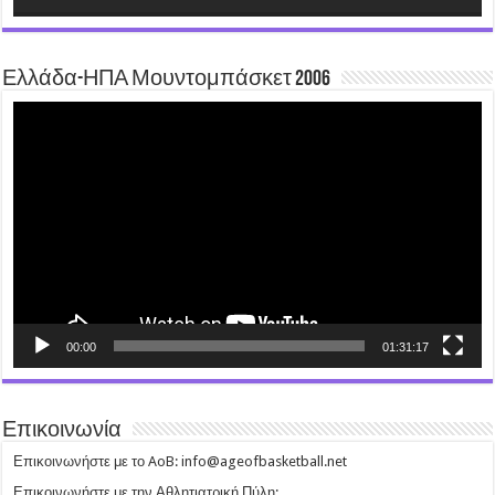
Ελλάδα-ΗΠΑ Μουντομπάσκετ 2006
Video
Player
00:00
01:31:17
Επικοινωνία
Επικοινωνήστε με το AoB: info@ageofbasketball.net
Επικοινωνήστε με την Αθλητιατρική Πύλη: