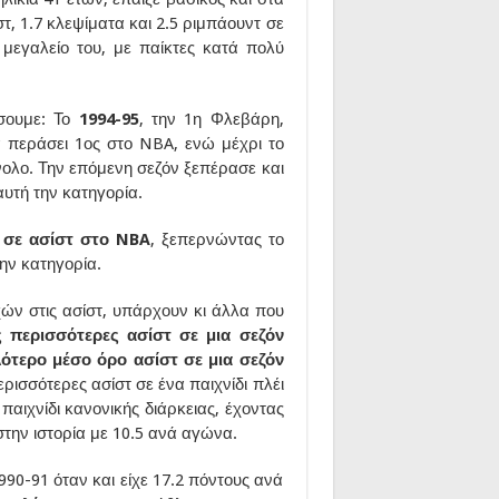
ίστ, 1.7 κλεψίματα και 2.5 ριμπάουντ σε
 μεγαλείο του, με παίκτες κατά πολύ
ίσουμε: Το
1994-95
, την 1η Φλεβάρη,
να περάσει 1ος στο NBA, ενώ μέχρι το
ύνολο. Την επόμενη σεζόν ξεπέρασε και
αυτή την κατηγορία.
 σε ασίστ στο NBA
, ξεπερνώντας το
ην κατηγορία.
ών στις ασίστ, υπάρχουν κι άλλα που
ς περισσότερες ασίστ σε μια σεζόν
ότερο μέσο όρο ασίστ σε μια σεζόν
περισσότερες ασίστ σε ένα παιχνίδι πλέι
 παιχνίδι κανονικής διάρκειας, έχοντας
στην ιστορία με 10.5 ανά αγώνα.
990-91 όταν και είχε 17.2 πόντους ανά