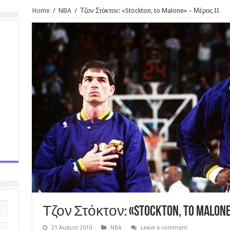
Home
/
NBA
/
Τζον Στόκτον: «Stockton, to Malone» – Μέρος II
Τζον Στόκτον: «Stockton, to Malone
21 August 2010
NBA
Leave a comment