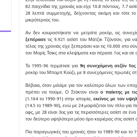
82 παιχνίδια της χρονιάς και είχε 10.8 πόντους, 7.7 ασ
28 λεπτά συμμετοχής, δείχνοντας ακόμη και τότε το
μικρότερούς του.
Αν δεν κουραστήκατε να μετράτε ρεκόρ, ας συνεχ
ξεπέρασε
τις 9.921 ασίστ του Μάτζικ Τζόνσον, για 
τέλος της χρονιάς είχε ξεπεράσει και τις 10.000 στο σ
τον Μορίς Τσικς στα κλεψίματα και πέρασε 1ος και σε 
Το 1995-96 τερμάτισε για
9η συνεχόμενη σεζόν 1ος
ρεκόρ του Μπομπ Κούζι, με 8 συνεχόμενες πρωτιές στ
Βέβαια, όταν μιλάμε για τον καλύτερο όλων των εποχ
πρέπει να πούμε. Ο Στόκτον είναι
ο παίκτης με τι
(1.164 το 1990-91) στην ιστορία,
εκείνος με τον υψηλ
(14.5 το 1989-90), ενώ με 24 μοιράζεται τον τίτλο για 
οφς, με 28 είναι 3ος για τις περισσότερες ασίστ σε ένα
τον δεύτερο υψηλότερο μέσο όρο καριέρας στις ασίστ 
Πιο παραγωγικές του χρονιές ήταν το 1989-90 και το 1