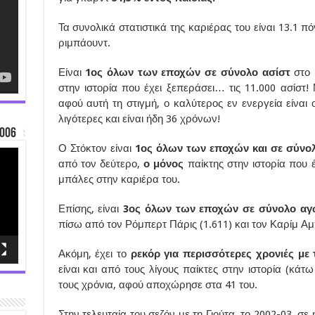
Τα συνολικά στατιστικά της καριέρας του είναι 13.1 πόν
ριμπάουντ.
Είναι
1ος όλων των εποχών σε σύνολο ασίστ
στο
στην ιστορία που έχει ξεπεράσει… τις 11.000 ασίστ!
αφού αυτή τη στιγμή, ο καλύτερος εν ενεργεία είναι 
λιγότερες και είναι ήδη 36 χρόνων!
006
Ο Στόκτον είναι
1ος όλων των εποχών και σε σύνο
από τον δεύτερο,
ο μόνος
παίκτης στην ιστορία που 
μπάλες στην καριέρα του.
Επίσης, είναι
3ος όλων των εποχών σε σύνολο α
πίσω από τον Ρόμπερτ Πάρις (1.611) και τον Καρίμ Α
Ακόμη, έχει το
ρεκόρ για περισσότερες χρονιές με 
είναι και από τους λίγους παίκτες στην ιστορία (κάτ
τους χρόνια, αφού αποχώρησε στα 41 του.
Στην τελευταία του σεζόν με τη Γιούτα, το 2002-03, σε 