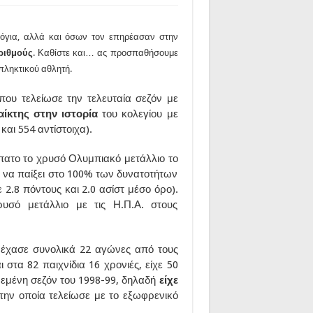
λόγια, αλλά και όσων τον επηρέασαν στην
ριθμούς
. Καθίστε και… ας προσπαθήσουμε
πληκτικού αθλητή.
που τελείωσε την τελευταία σεζόν με
ίκτης στην ιστορία
του κολεγίου με
και 554 αντίστοιχα).
πατο το χρυσό Ολυμπιακό μετάλλιο το
ε να παίξει στο 100% των δυνατοτήτων
ε 2.8 πόντους και 2.0 ασίστ μέσο όρο).
ρυσό μετάλλιο με τις Η.Π.Α. στους
ν έχασε συνολικά 22 αγώνες από τους
 στα 82 παιχνίδια 16 χρονιές, είχε 50
ρεμένη σεζόν του 1998-99, δηλαδή
είχε
 την οποία τελείωσε με το εξωφρενικό