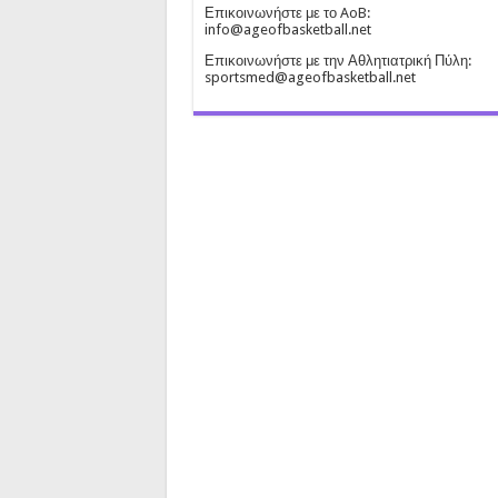
Επικοινωνήστε με το AoB:
info@ageofbasketball.net
Επικοινωνήστε με την Αθλητιατρική Πύλη:
sportsmed@ageofbasketball.net