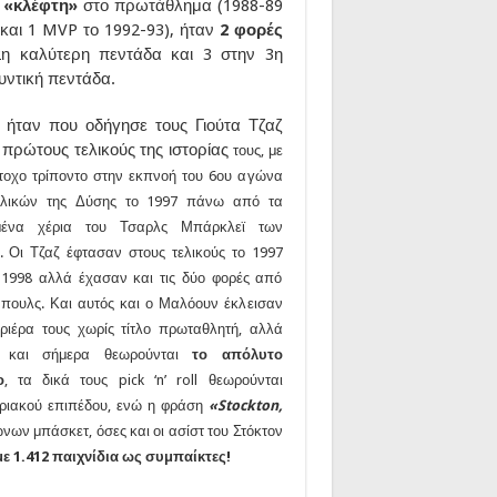
υ «κλέφτη»
στο πρωτάθλημα (1988-89
και 1 MVP το 1992-93), ήταν
2 φορές
2η καλύτερη πεντάδα και 3 στην 3η
υντική πεντάδα.
 ήταν που οδήγησε τους Γιούτα Τζαζ
 πρώτους τελικούς της ιστορίας
τους, με
τοχο τρίποντο στην εκπνοή του 6ου αγώνα
ελικών της Δύσης το 1997 πάνω από τα
ένα χέρια του Τσαρλς Μπάρκλεϊ των
. Οι Τζαζ έφτασαν στους τελικούς το 1997
 1998 αλλά έχασαν και τις δύο φορές από
πουλς. Και αυτός και ο Μαλόουν έκλεισαν
ριέρα τους χωρίς τίτλο πρωταθλητή, αλλά
 και σήμερα θεωρούνται
το απόλυτο
ο
, τα δικά τους pick ‘n’ roll θεωρούνται
ριακού επιπέδου, ενώ η φράση
«Stockton,
νων μπάσκετ, όσες και οι ασίστ του Στόκτον
με 1.412 παιχνίδια ως συμπαίκτες!