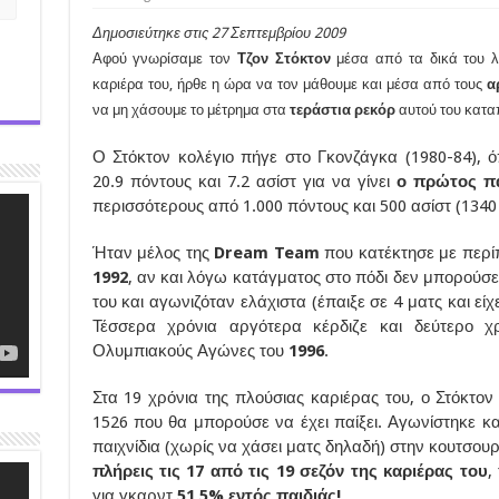
Δημοσιεύτηκε στις 27 Σεπτεμβρίου 2009
Αφού γνωρίσαμε τον
Τζον Στόκτον
μέσα από τα δικά του 
καριέρα του, ήρθε η ώρα να τον μάθουμε και μέσα από τους
α
να μη χάσουμε το μέτρημα στα
τεράστια ρεκόρ
αυτού του κατα
Ο Στόκτον κολέγιο πήγε στο Γκονζάγκα (1980-84), ό
20.9 πόντους και 7.2 ασίστ για να γίνει
ο πρώτος πα
περισσότερους από 1.000 πόντους και 500 ασίστ (1340 
Ήταν μέλος της
Dream Team
που κατέκτησε με περί
1992
, αν και λόγω κατάγματος στο πόδι δεν μπορούσ
του και αγωνιζόταν ελάχιστα (έπαιξε σε 4 ματς και είχ
Τέσσερα χρόνια αργότερα κέρδιζε και δεύτερο χ
Ολυμπιακούς Αγώνες του
1996
.
Στα 19 χρόνια της πλούσιας καριέρας του, ο Στόκτο
1526 που θα μπορούσε να έχει παίξει. Αγωνίστηκε και
παιχνίδια (χωρίς να χάσει ματς δηλαδή) στην κουτσου
πλήρεις τις 17 από τις 19 σεζόν της καριέρας του
,
για γκαρντ
51,5% εντός παιδιάς!