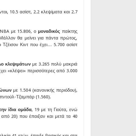
τοι, 10.5 ασίστ, 2.2 κλεψίματα και 2.7
 NBA με 15.806, ο
μοναδικός
παίκτης
 Μάλλον θα μείνει για πάντα πρώτος,
ο Τζέισον Κιντ που έχει… 5.700 ασίστ
λο κλεψιμάτων
με 3.265 πολύ μακριά
έχει «κλέψει» περισσότερες από 3.000
γώνων
με 1.504 (κανονικής περιόδου),
μπντούλ-Τζαμπάρ (1.560).
την ίδια ομάδα
, 19 με τη Γιούτα, ενώ
ω από 20) που έπαιξαν και μετά τα 40
ηλικία 41 ετών, έπαιξε βασικός και στα