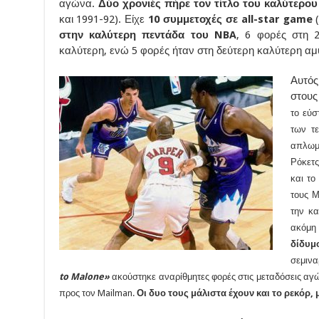
αγώνα.
Δύο χρονιές πήρε τον τίτλο του καλύτερο
και 1991-92). Είχε
10 συμμετοχές σε all-star game
(
στην καλύτερη πεντάδα του NBA
, 6 φορές στη 
καλύτερη, ενώ 5 φορές ήταν στη δεύτερη καλύτερη αμ
Αυτός
στους
το εύσ
των τ
απλωμ
Ρόκετς
και το
τους Μ
την κα
ακόμη
δίδυμ
σεμινα
to Malone»
ακούστηκε αναρίθμητες φορές στις μεταδόσεις αγώ
προς τον Mailman.
Οι δυο τους μάλιστα έχουν και το ρεκόρ, 