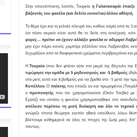
Στην υπανάπτυκτη, λοιπόν, Τουρκία
η Γαλατασαράι έπαιξε 
βάζοντάς του φανέλα (και δελτίο εννοείται) άλλου αθλητή.
Το θέμα έχει και τη γελοία πλευρά του, καθώς καμία από τις 5
(το πόσο ακραίο είναι αυτό θα το δείτε στη συνέχεια), κά
φορές… πρέπει να έχουν αλλάξει φανέλα οι αδερφοί Λαβρί
μην έχει πάρει κανείς χαμπάρι (εξάλλου τους Λαβρίνοβιτς εκτ
ξεχωρίζουν από τα διαφορετικού χρώματος περιβραχιόνια και μό
Η
Τουρκία
(που δεν φτάνει ούτε στο μικρό της δάχτυλο την 
τιμώρησε την ομάδα με 5 μηδενισμούς και -5 βαθμούς
(δη
στα ματς αυτά και 8 βαθμούς για να βρεθεί στο -5 μετά την τι
Κυπέλλου
. Ο
παίκτης
που έπαιζε αν και τιμωρημένος (Τσεμά
ο
προπονητής
που τον χρησιμοποιούσε (Οκάν Τσεβίκ) με
Ερσόζ) του οποίου η φανέλα χρησιμοποιήθηκε στο σκάνδα
απέλυσε περίπου τη μισή διοίκηση και όλο το τεχνικό ε
γνώριζε τίποτα θεώρησε εαυτόν ηθικά υπεύθυνο, λόγω θέση
βλέπουμε καθημερινά σε όλες τις πτυχές της ζωής μας). Απ’
πάντως.