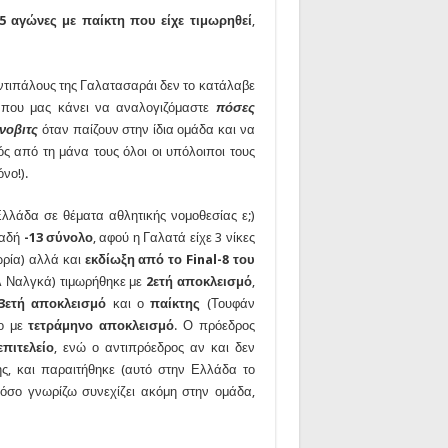
5 αγώνες με παίκτη που είχε τιμωρηθεί
,
 αντιπάλους της Γαλατασαράι δεν το κατάλαβε
τι που μας κάνει να αναλογιζόμαστε
πόσες
νοβιτς
όταν παίζουν στην ίδια ομάδα και να
ός από τη μάνα τους όλοι οι υπόλοιποι τους
νο!).
Ελλάδα σε θέματα αθλητικής νομοθεσίας ε;)
λαδή
-13 σύνολο
, αφού η Γαλατά είχε 3 νίκες
μωρία) αλλά και
εκδίωξη από το Final-8 του
λ Ναλγκά) τιμωρήθηκε με
2ετή αποκλεισμό
,
3ετή αποκλεισμό
και ο
παίκτης
(Τουφάν
λο με
τετράμηνο αποκλεισμό
. Ο πρόεδρος
πιτελείο
, ενώ ο αντιπρόεδρος αν και δεν
ς, και παραιτήθηκε (αυτό στην Ελλάδα το
 όσο γνωρίζω συνεχίζει ακόμη στην ομάδα,