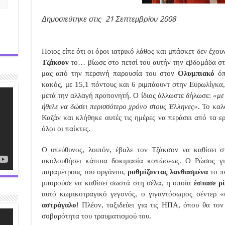
Δημοσιεύτηκε στις 21 Σεπτεμβρίου 2008
Ποιος είπε ότι οι όροι ιατρικό λάθος και μπάσκετ δεν έχο
Τζάκσον
το… βίωσε στο πετσί του αυτήν την εβδομάδα στ
μας από την περσινή παρουσία του στον
Ολυμπιακό
όπ
κακός, με 15,1 πόντους και 6 ριμπάουντ στην Ευρωλίγκα,
μετά την αλλαγή προπονητή. Ο ίδιος άλλωστε δήλωσε:
«με
ήθελε να δώσει περισσότερο χρόνο στους Έλληνες»
. Το κα
Καζάν και κλήθηκε αυτές τις ημέρες να περάσει από τα ε
όλοι οι παίκτες.
Ο υπεύθυνος, λοιπόν, έβαλε τον Τζάκσον να καθίσει σ
ακολουθήσει κάποια δοκιμασία κοπώσεως. Ο Ρώσος για
παραμέτρους του οργάνου,
ρυθμίζοντας λανθασμένα
το π
μπορούσε να καθίσει σωστά στη σέλα, η οποία
έσπασε ρ
αυτό κωμικοτραγικό γεγονός, ο γιγαντόσωμος σέντερ
αστράγαλο
! Πλέον, ταξιδεύει για τις ΗΠΑ, όπου θα τον 
σοβαρότητα του τραυματισμού του.