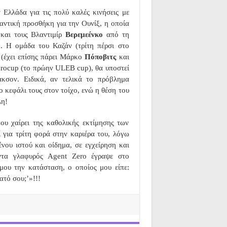
 Ελλάδα για τις πολύ καλές κινήσεις με
μαντική προσθήκη για την Ουνίξ, η οποία
 και τους Βλαντιμίρ
Βερεμεένκο
από τη
 Η ομάδα του Καζάν (τρίτη πέρσι στο
 (έχει επίσης πάρει Μάρκο
Πόποβιτς
και
Eurocup (το πρώην ULEB cup), θα υποστεί
κσον. Ειδικά, αν τελικά το πρόβλημα
ο κεφάλι τους στον τοίχο, ενώ η θέση του
λη!
ου χαίρει της καθολικής εκτίμησης των
 για τρίτη φορά στην καριέρα του, λόγω
ου ιστού και οίδημα, σε εγχείρηση και
άντα γλαφυρός Agent Zero έγραψε στο
μου την κατάσταση, ο οποίος μου είπε:
ατό σου;’»!!!