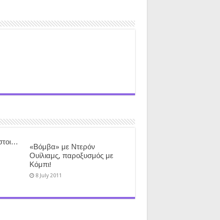
ιστοι…
«Βόμβα» με Ντερόν
Ουίλιαμς, παροξυσμός με
Κόμπι!
8 July 2011