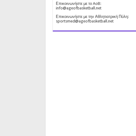
Επικοινωνήστε με το AoB:
info@ageofbasketball.net
Επικοινωνήστε με την Αθλητιατρική Πύλη:
sportsmed@ageofbasketball.net