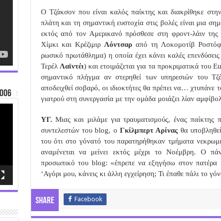
Ο Τζάκσον που είναι καλός παίκτης και διακρίθηκε στην
πλάτη και τη σημαντική ευστοχία στις βολές είναι μια ση
εκτός από τον Αμερικανό πρόσθεσε στη φροντ-λάιν της
Χίμκι και Κρέζιμιρ
Λόντσαρ
από τη Λοκομοτίβ Ροστόφ.
ρωσικό πρωτάθλημα) η οποία έχει κάνει καλές επενδύσεις
Τερέλ
Λαϊντέι
) και ετοιμάζεται για τα προκριματικά του 
σημαντικό πλήγμα αν στερηθεί των υπηρεσιών του Τζά
αποδειχθεί σοβαρό, οι ιδιοκτήτες θα πρέπει να… χτυπάνε τ
006
γιατρού στη συνεργασία με την ομάδα μοιάζει λίαν αμφίβο
ΥΓ.
Μιας και μιλάμε για τραυματισμούς, ένας παίκτης π
συντελεστών του blog, ο
Γκίλμπερτ Αρίνας
θα υποβληθεί
του ότι στο γόνατό του παρατηρήθηκαν τμήματα νεκρωμέν
αναμένεται να μείνει εκτός μέχρι το Νοέμβρη. Ο π
προσωπικό του blog: «έπρεπε να εξηγήσω στον πατέρα 
‘Αγόρι μου, κάνεις κι άλλη εγχείρηση; Τι έπαθε πάλι το γόν
Facebook
Share