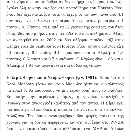
του ονόματός του σε άρθρα αν δεν υπήρχε ο αδερφός του. Έχει
βγάλει όλη του την καριέρα στο πρωτάθλημα του Πουέρτο Ρίκο,
όπου δεν έχει καταφέρει ποτέ να έχει μ.ό. πόντων πάνω από 4.1
πόντους, ενώ τελειώνει τις περισσότερες σεζόν με περίπου 1
πόντο μ.ό. Πάντως, τα 6 από τα 12 χρόνια της καριέρας του ήταν
σε ομάδες που μπήκαν στην τετράδα του πρωταθλήματος. Αξίζει
να αναφερθεί ότι το 2002 τα δύο αδέρφια έπαιξαν μαζί στην
Cangrejeros de Santurce του Πουέρτο Ρίκο, όπου ο Κάρλος είχε
20 πόντους, 8.4 ασίστ, 4.1 ριμπάουντ, και ο Αλμπέρτο 1.8
πόντους, 0.6 ασίστ και 0.7 ριμπάουντ. Ο Κάρλος είναι 1.88 και ο
Αλμπέρτο 1.91 και αγωνίζονται και οι δύο ως γκαρντ.
Η Σέριλ Φορντ και ο Ντάριλ Φορντ (γεν. 1981):
Τα παιδιά του
Καρλ Μαλόουν (έστω και αν ο ίδιος δεν ήταν και ο καλύτερος
πατέρας) δε θα μπορούσαν να μην έχουν ροπή προς το μπάσκετ.
Σε αυτήν την περίπτωση, όμως, η γυναίκα αποδείχθηκε
(τουλάχιστον αναλογικά) καλύτερη από τον άντρα. Η Σέριλ έχει
μία ιδιαίτερα αξιοπρόσεκτη καριέρα ξεκινώντας από το κολέγιο
Λουιζιάνα Τεκ όπου ανακηρύχθηκε δύο φορές παίκτρια της
χρονιάς για τη δυτική περιφέρεια, και στη συνέχεια στο WNBA
όπου έχει κατακτήσει 2 πρωταθλήματα, ένα MVP σε All-star