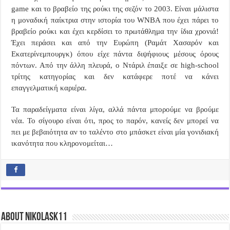
game και το βραβείο της ρούκι της σεζόν το 2003. Είναι μάλιστα
η μοναδική παίκτρια στην ιστορία του WNBA που έχει πάρει το
βραβείο ρούκι και έχει κερδίσει το πρωτάθλημα την ίδια χρονιά!
Έχει περάσει και από την Ευρώπη (Ραμάτ Χασαρόν και
Εκατερίνεμπουργκ) όπου είχε πάντα διψήφιους μέσους όρους
πόντων. Από την άλλη πλευρά, ο Ντάριλ έπαιξε σε high-school
τρίτης κατηγορίας και δεν κατάφερε ποτέ να κάνει
επαγγελματική καριέρα.
Τα παραδείγματα είναι λίγα, αλλά πάντα μπορούμε να βρούμε
νέα. Το σίγουρο είναι ότι, προς το παρόν, κανείς δεν μπορεί να
πει με βεβαιότητα αν το ταλέντο στο μπάσκετ είναι μία γονιδιακή
ικανότητα που κληρονομείται…
About nikolask11