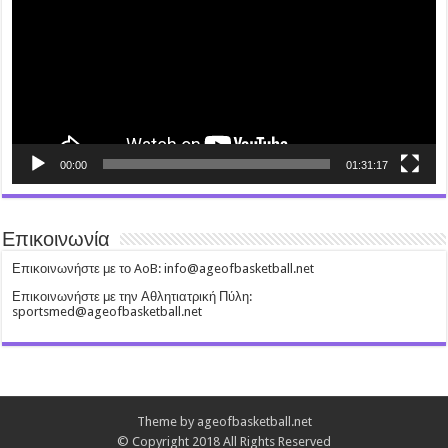
00:00
01:31:17
Επικοινωνία
Επικοινωνήστε με το AoB: info@ageofbasketball.net
Επικοινωνήστε με την Αθλητιατρική Πύλη:
sportsmed@ageofbasketball.net
Theme by ageofbasketball.net
© Copyright 2018 All Rights Reserved