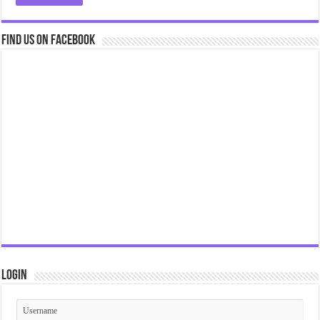
Find us on Facebook
Login