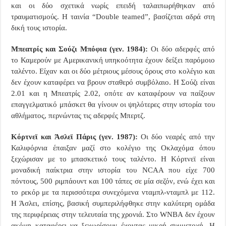
και οι δύο σχετικά νωρίς επειδή ταλαιπωρήθηκαν από
τραυματισμούς. Η ταινία “Double teamed”, βασίζεται αδρά στη
δική τους ιστορία.
Μπεατρίς και Σούζι Μπόφια (γεν. 1984):
Οι δύο αδερφές από
το Καμερούν με Αμερικανική υπηκοότητα έχουν δείξει παρόμοιο
ταλέντο. Είχαν και οι δύο μέτριους μέσους όρους στο κολέγιο και
δεν έχουν καταφέρει να βρουν σταθερό συμβόλαιο. Η Σούζι είναι
2.01 και η Μπεατρίς 2.02, οπότε αν καταφέρουν να παίξουν
επαγγελματικό μπάσκετ θα γίνουν οι ψηλότερες στην ιστορία του
αθλήματος, περνώντας τις αδερφές Μπερτζ.
Κόρτνεϊ και Άσλεϊ Πάρις (γεν. 1987):
Οι δύο νεαρές από την
Καλιφόρνια έπαιξαν μαζί στο κολέγιο της Οκλαχόμα όπου
ξεχώρισαν με το μπασκετικό τους ταλέντο. Η Κόρτνεϊ είναι
μοναδική παίκτρια στην ιστορία του NCAA που είχε 700
πόντους, 500 ριμπάουντ και 100 τάπες σε μία σεζόν, ενώ έχει και
το ρεκόρ με τα περισσότερα συνεχόμενα νταμπλ-νταμπλ με 112.
Η Άσλει, επίσης, βασική συμπεριλήφθηκε στην καλύτερη ομάδα
της περιφέρειας στην τελευταία της χρονιά. Στο WNBA δεν έχουν
ακόμη καταφέρει να ξεχωρίσουν έχοντας μικρή συμμετοχή. Η