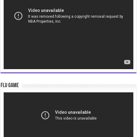
Player
Flu Game
Video
Player