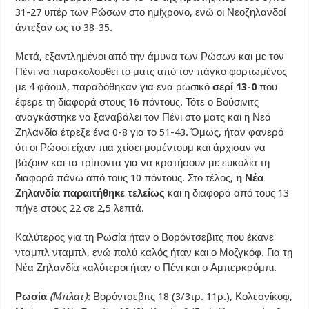
31-27 υπέρ των Ρώσων στο ημίχρονο, ενώ οι Νεοζηλανδοί
άντεξαν ως το 38-35.
Μετά, εξαντλημένοι από την άμυνα των Ρώσων και με τον
Πένι να παρακολουθεί το ματς από τον πάγκο φορτωμένος
με 4 φάουλ, παραδόθηκαν για ένα ρωσικό
σερί 13-0
που
έφερε τη διαφορά στους 16 πόντους. Τότε ο Βούσινιτς
αναγκάστηκε να ξαναβάλει τον Πένι στο ματς και η Νεά
Ζηλανδία έτρεξε ένα 0-8 για το 51-43. Όμως, ήταν φανερό
ότι οι Ρώσοι είχαν πια χτίσει μομέντουμ και άρχισαν να
βάζουν και τα τρίποντα για να κρατήσουν με ευκολία τη
διαφορά πάνω από τους 10 πόντους. Στο τέλος,
η Νέα
Ζηλανδία παραιτήθηκε τελείως
και η διαφορά από τους 13
πήγε στους 22 σε 2,5 λεπτά.
Καλύτερος για τη Ρωσία ήταν ο Βορόντσεβιτς που έκανε
νταμπλ νταμπλ, ενώ πολύ καλός ήταν και ο Μοζγκόφ. Για τη
Νέα Ζηλανδία καλύτεροι ήταν ο Πένι και ο Αμπερκρόμπι.
Ρωσία
(Μπλατ)
: Βορόντσεβιτς 18 (3/3τρ. 11ρ.), Κολεσνίκοφ,