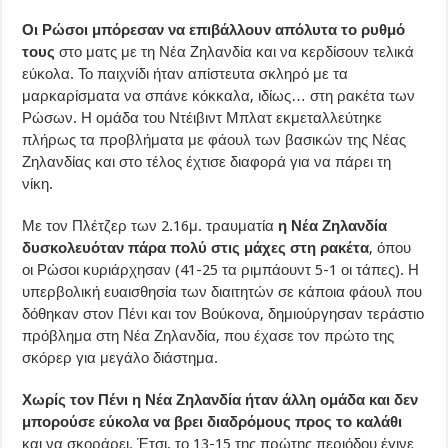
Οι Ρώσοι μπόρεσαν να επιβάλλουν απόλυτα το ρυθμό
τους
στο ματς με τη Νέα Ζηλανδία και να κερδίσουν τελικά
εύκολα. Το παιχνίδι ήταν απίστευτα σκληρό με τα
μαρκαρίσματα να σπάνε κόκκαλα, ιδίως… στη ρακέτα των
Ρώσων. Η ομάδα του Ντέιβιντ Μπλατ εκμεταλλεύτηκε
πλήρως τα προβλήματα με φάουλ των βασικών της Νέας
Ζηλανδίας και στο τέλος έχτισε διαφορά για να πάρει τη
νίκη.
Με τον Πλέτζερ των 2.16μ. τραυματία
η Νέα Ζηλανδία
δυσκολευόταν πάρα πολύ στις μάχες στη ρακέτα
, όπου
οι Ρώσοι κυριάρχησαν (41-25 τα ριμπάουντ 5-1 οι τάπες). Η
υπερβολική ευαισθησία των διαιτητών σε κάποια φάουλ που
δόθηκαν στον Πένι και τον Βούκονα, δημιούργησαν τεράστιο
πρόβλημα στη Νέα Ζηλανδία, που έχασε τον πρώτο της
σκόρερ για μεγάλο διάστημα.
Χωρίς τον Πένι η Νέα Ζηλανδία ήταν άλλη ομάδα και δεν
μπορούσε εύκολα να βρει διαδρόμους προς το καλάθι
και να σκοράρει. Έτσι, το 13-15 της πρώτης περιόδου έγινε