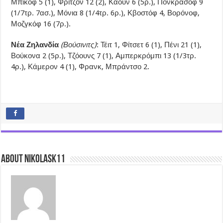
Μπίκοφ 5 (1), Φριτζόν 12 (2), Καούν 6 (5ρ.), Πονκρασόφ 9
(1/7τρ. 7ασ.), Μόνια 8 (1/4τρ. 6ρ.), Κβοστόφ 4, Βορόνοφ,
Μοζγκόφ 16 (7ρ.).
Νέα Ζηλανδία
(Βούσινιτς)
: Τέιτ 1, Φίτσετ 6 (1), Πένι 21 (1),
Βούκονα 2 (5ρ.), Τζόουνς 7 (1), Αμπερκρόμπι 13 (1/3τρ.
4ρ.), Κάμερον 4 (1), Φρανκ, Μπράντσο 2.
About nikolask11