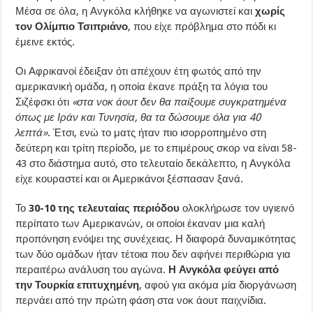
Μέσα σε όλα, η Ανγκόλα κλήθηκε να αγωνιστεί και
χωρίς
τον Ολίμπιο Τσιπριάνο
, που είχε πρόβλημα στο πόδι κι
έμεινε εκτός.
Οι Αφρικανοί έδειξαν ότι απέχουν έτη φωτός από την
αμερικανική ομάδα, η οποία έκανε πράξη τα λόγια του
Σιζέφσκι ότι
«στα νοκ άουτ δεν θα παίξουμε συγκρατημένα
όπως με Ιράν και Τυνησία, θα τα δώσουμε όλα για 40
λεπτά»
. Έτσι, ενώ το ματς ήταν πιο ισορροπημένο στη
δεύτερη και τρίτη περίοδο, με το επιμέρους σκορ να είναι 58-
43 στο διάστημα αυτό, στο τελευταίο δεκάλεπτο, η Ανγκόλα
είχε κουραστεί και οι Αμερικάνοι ξέσπασαν ξανά.
Το
30-10 της τελευταίας περιόδου
ολοκλήρωσε τον υγιεινό
περίπατο των Αμερικανών, οι οποίοι έκαναν μια καλή
προπόνηση ενόψει της συνέχειας. Η διαφορά δυναμικότητας
των δύο ομάδων ήταν τέτοια που δεν αφήνει περιθώρια για
περαιτέρω ανάλυση του αγώνα.
Η Ανγκόλα φεύγει από
την Τουρκία επιτυχημένη
, αφού για ακόμα μία διοργάνωση
περνάει από την πρώτη φάση στα νοκ άουτ παιχνίδια.