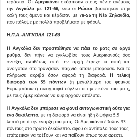
τεράστια. Οι
Αμερικάνοι
σκόρπισαν στους πέντε ανέμους
την
Ανγκόλα με 121-66
, ενώ οι
Ρώσοι
βασίστηκαν στην
καλή τους άμυνα και κέρδισαν με
78-56 τη Νέα Ζηλανδία
,
που πάλεψε με πολλά προβλήματα με φάουλ.
Η.Π.Α.-ΑΝΓΚΟΛΑ 121-66
Η Ανγκόλα δεν προσπάθησε να πάει το ματς σε αργό
ρυθμό
, δεν πήγε να εγκλωβίσει τους Αμερικανούς όσο
αντέξει, αντιθέτως από την αρχή έτρεχε κι αυτή και
ανοιγόταν στο τρανζίσιον παιχνίδι όποτε μπορούσε. Και το
πλήρωσε ακριβά όσον αφορά τη διαφορά.
Η τελική
διαφορά των 55 πόντων
(η μεγαλύτερη του φετινού
Ευρωμπάσκετ) σκιαγραφεί εύγλωττα την εικόνα του ματς,
με τους Αμερικάνους να κυριαρχούν απόλυτα.
Η
Ανγκόλα δεν μπόρεσε να φανεί ανταγωνιστική ούτε για
ένα δεκάλεπτο
, με τη διαφορά να είναι ήδη διψήφια 5,5
λεπτά μετά την έναρξη του ματς. Οι Αμερικάνοι έβαλαν 33
πόντους στο πρώτο δεκάλεπτο, αφού οι αντίπαλοί τους τους
επέτρεψαν να τρέξουν και να παίξουν όπως τους αρέσει.