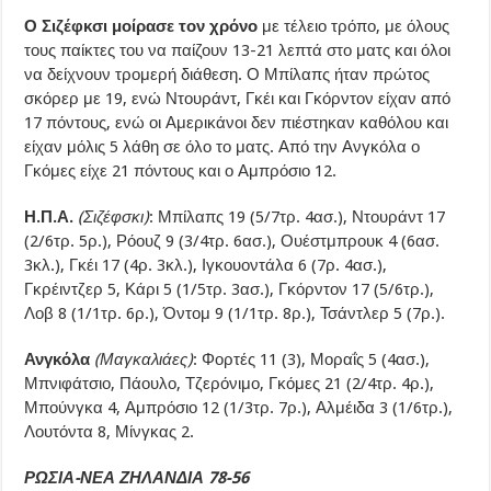
Ο Σιζέφκσι μοίρασε τον χρόνο
με τέλειο τρόπο, με όλους
τους παίκτες του να παίζουν 13-21 λεπτά στο ματς και όλοι
να δείχνουν τρομερή διάθεση. Ο Μπίλαπς ήταν πρώτος
σκόρερ με 19, ενώ Ντουράντ, Γκέι και Γκόρντον είχαν από
17 πόντους, ενώ οι Αμερικάνοι δεν πιέστηκαν καθόλου και
είχαν μόλις 5 λάθη σε όλο το ματς. Από την Ανγκόλα ο
Γκόμες είχε 21 πόντους και ο Αμπρόσιο 12.
Η.Π.Α.
(Σιζέφσκι)
: Μπίλαπς 19 (5/7τρ. 4ασ.), Ντουράντ 17
(2/6τρ. 5ρ.), Ρόουζ 9 (3/4τρ. 6ασ.), Ουέστμπρουκ 4 (6ασ.
3κλ.), Γκέι 17 (4ρ. 3κλ.), Ιγκουοντάλα 6 (7ρ. 4ασ.),
Γκρέιντζερ 5, Κάρι 5 (1/5τρ. 3ασ.), Γκόρντον 17 (5/6τρ.),
Λοβ 8 (1/1τρ. 6ρ.), Όντομ 9 (1/1τρ. 8ρ.), Τσάντλερ 5 (7ρ.).
Ανγκόλα
(Μαγκαλιάες)
: Φορτές 11 (3), Μοραΐς 5 (4ασ.),
Μπνιφάτσιο, Πάουλο, Τζερόνιμο, Γκόμες 21 (2/4τρ. 4ρ.),
Μπούνγκα 4, Αμπρόσιο 12 (1/3τρ. 7ρ.), Αλμέιδα 3 (1/6τρ.),
Λουτόντα 8, Μίνγκας 2.
ΡΩΣΙΑ-ΝΕΑ ΖΗΛΑΝΔΙΑ 78-56