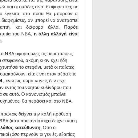
 και οι ομάδες είναι διαφορετικές σε
ο έγκειται στο πόσα θα μπορούν οι
ς διαφημίσεις, αν μπορεί να ανατραπεί
επτη, και διάφορα άλλα. Παρότι
οτυπία του ΝΒΑ,
η άλλη αλλαγή είναι
η
.
το NBA αφορά όλες τις περιπτώσεις
 στεφανιού, ακόμη κι αν έχει ήδη
τυπήσει το στεφάνι, μετά οι παίκτες
ομακρύνουν, είτε είναι στον αέρα είτε
DL
, ενώ ως τώρα κανείς δεν είχε
ν εντός του νοητού κυλίνδρου που
τα σε αυτό. Ο κανονισμός μπαίνει
ιτυχημένος, θα περάσει και στο NBA.
 πρώτοις δείχνει την καλή πρόθεση
BA (κάτι που αντίστοιχα δείχνει και η
η λάθος κατεύθυνση
. Όσο οι
ικοί (όσο περνούν οι γενιές, εξαιτίας