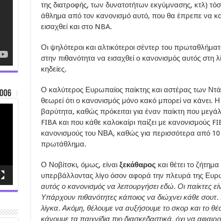
της διατροφής, των δυνατοτήτων εκγύμνασης, κτλ) τόσ
άθλημα από τον κανονισμό αυτό, που θα έπρεπε να κα
εισαχθεί και στο NBA.
Οι ψηλότεροι και αλτικότεροι σέντερ του πρωταθλήματ
στην πιθανότητα να εισαχθεί ο κανονισμός αυτός στη 
κηδείες.
Ο καλύτερος Ευρωπαίος παίκτης και αστέρας των Ντ
006
θεωρεί ότι ο κανονισμός μόνο κακό μπορεί να κάνει. Η
βαρύτητα, καθώς πρόκειται για έναν παίκτη που μεγά
FIBA και που κάθε καλοκαίρι παίζει με κανονισμούς FI
κανονισμούς του ΝΒΑ, καθώς για περισσότερα από 10 
πρωτάθλημα.
Ο Νοβίτσκι, όμως, είναι
ξεκάθαρος
και θέτει το ζήτημ
υπερβάλλοντας λίγο όσον αφορά την πλευρά της Ευρ
αυτός ο κανονισμός να λειτουργήσει εδώ. Οι παίκτες είν
Υπάρχουν πιθανότητες κάποιος να διώχνει κάθε σουτ. Ε
λίγκα. Ακόμη, θέλουμε να αυξήσουμε το σκορ και το θ
κάνουμε τα παιχνίδια πιο διασκεδαστικά, όχι να αφαιρ