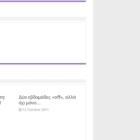
πη:
Δύο εβδομάδες «off», αλλά
!
όχι μόνο…
12 October 2011