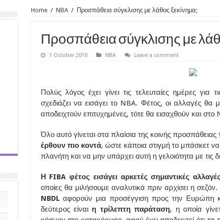
Home
/
NBA
/
Προσπάθεια σύγκλισης με λάθος ξεκίνημα;
Προσπάθεια σύγκλισης με λάθ
1 October 2010
NBA
Leave a comment
Πολύς λόγος έχει γίνει τις τελευταίες ημέρες για τ
σχεδιάζει να εισάγει το NBA. Φέτος, οι αλλαγές θα 
αποδειχτούν επιτυχημένες, τότε θα εισαχθούν και στο 
Όλο αυτό γίνεται στα πλαίσια της κοινής προσπάθεια
έρθουν πιο κοντά
, ώστε κάποια στιγμή το μπάσκετ να 
πλανήτη και να μην υπάρχει αυτή η γελοιότητα με τις 
Η FIBA φέτος εισάγει αρκετές σημαντικές αλλαγές
οποίες θα μιλήσουμε αναλυτικά πριν αρχίσει η σεζόν.
NBDL
αφορούν μια προσέγγιση προς την Ευρώπη κ
δεύτερος είναι
η τρίλεπτη παράταση
, η οποία γίν
κόσμου στο κατακόρυφο, αφού έχει αποδειχτεί ότι τα