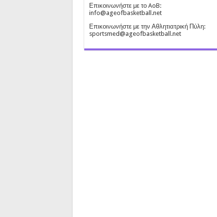
Επικοινωνήστε με το AoB:
info@ageofbasketball.net
Επικοινωνήστε με την Αθλητιατρική Πύλη:
sportsmed@ageofbasketball.net