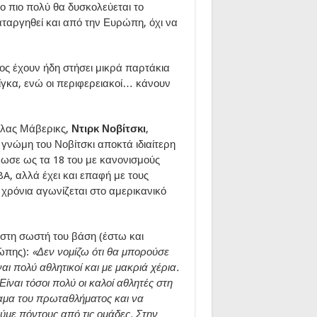
ο πιο πολύ θα δυσκολεύεται το
ταργηθεί και από την Ευρώπη, όχι να
ος έχουν ήδη στήσει μικρά παρτάκια
λίγκα, ενώ οι περιφερειακοί… κάνουν
άλας Μάβερικς,
Ντιρκ Νοβίτσκι
,
 γνώμη του Νοβίτσκι αποκτά ιδιαίτερη
λωσε ως τα 18 του με κανονισμούς
BA, αλλά έχει και επαφή με τους
χρόνια αγωνίζεται στο αμερικανικό
α στη σωστή του βάση (έστω και
ώπης):
«Δεν νομίζω ότι θα μπορούσε
αι πολύ αθλητικοί και με μακριά χέρια.
ίναι τόσοι πολύ οι καλοί αθλητές στη
έαμα του πρωταθλήματος και να
ούμε πόντους από τις ομάδες. Στην