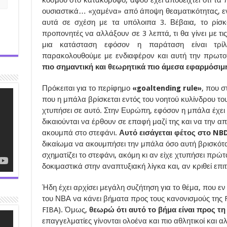
ουσιαστικά… «χαμένα» από άποψη θεαματικότητας, ενώ
αυτά σε σχέση με τα υπόλοιπα 3. Βέβαια, το ρίσκ
προπονητές να αλλάξουν σε 3 λεπτά, τι θα γίνει με τι
μια κατάσταση εφόσον η παράταση είναι τρίλ
παρακολουθούμε με ενδιαφέρον και αυτή την πρωτ
πιο σημαντική και θεωρητικά πιο άμεσα εφαρμόσιμ
Πρόκειται για το περίφημο
«goaltending rule»
, που σ
που η μπάλα βρίσκεται εντός του νοητού κυλίνδρου του
χτυπήσει σε αυτό. Στην Ευρώπη, εφόσον η μπάλα έχει χ
δικαιούνται να έρθουν σε επαφή μαζί της και να την απ
ακουμπά στο στεφάνι.
Αυτό εισάγεται φέτος στο NB
δικαίωμα να ακουμπήσει την μπάλα όσο αυτή βρισκότα
σχηματίζει το στεφάνι, ακόμη κι αν είχε χτυπήσει πρώ
δοκιμαστικά στην αναπτυξιακή λίγκα και, αν κριθεί επ
Ήδη έχει αρχίσει μεγάλη συζήτηση για το θέμα, που εν
του ΝΒΑ να κάνει βήματα προς τους κανονισμούς της FI
FIBA). Όμως,
θεωρώ ότι αυτό το βήμα είναι προς τ
επαγγελματίες γίνονται ολοένα και πιο αθλητικοί και αλτ