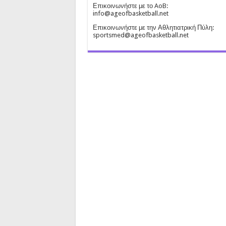
Επικοινωνήστε με το AoB:
info@ageofbasketball.net
Επικοινωνήστε με την Αθλητιατρική Πύλη:
sportsmed@ageofbasketball.net