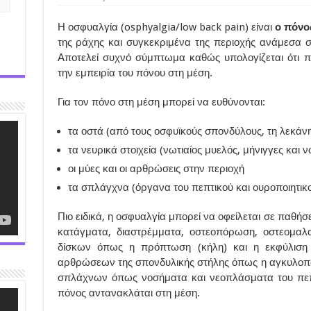
Η οσφυαλγία (osphyalgia/low back pain) είναι
ο πόνο
της ράχης και συγκεκριμένα της περιοχής ανάμεσα 
Αποτελεί συχνό σύμπτωμα καθώς υπολογίζεται ότι π
την εμπειρία του πόνου στη μέση.
Για τον πόνο στη μέση μπορεί να ευθύνονται:
τα οστά (από τους οσφυϊκούς σπονδύλους, τη λεκάνη 
τα νευρικά στοιχεία (νωτιαίος μυελός, μήνιγγες και νω
οι μύες και οι αρθρώσεις στην περιοχή
τα σπλάγχνα (όργανα του πεπτικού και ουροποιητικ
Πιο ειδικά, η οσφυαλγία μπορεί να οφείλεται σε παθή
κατάγματα, διαστρέμματα, οστεοπόρωση, οστεομαλ
δίσκων όπως η πρόπτωση (κήλη) και η εκφύλιση
αρθρώσεων της σπονδυλικής στήλης όπως η αγκυλοποι
σπλάχνων όπως νοσήματα και νεοπλάσματα του πεπτ
πόνος αντανακλάται στη μέση.