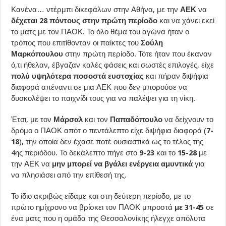
Κανένα… ντέρμπι δικεφάλων στην Αθήνα, με την
ΑΕΚ
να
δέχεται 28 πόντους στην πρώτη περίοδο
και να χάνει εκεί
το ματς με τον ΠΑΟΚ. Το όλο θέμα του αγώνα ήταν ο
τρόπος που επιτίθονταν οι παίκτες του
Σούλη
Μαρκόπουλου
στην πρώτη περίοδο. Τότε ήταν που έκαναν
ό,τι ήθελαν, έβγαζαν καλές φάσεις και σωστές επιλογές, είχε
πολύ
υψηλότερα
ποσοστά ευστοχίας
και πήραν διψήφια
διαφορά απέναντι σε μια ΑΕΚ που δεν μπορούσε να
δυσκολέψει το παιχνίδι τους για να παλέψει για τη νίκη.
Έτσι, με τον
Μάρσαλ
και τον
Παπαδόπουλο
να δείχνουν το
δρόμο ο ΠΑΟΚ απότ ο πεντάλεπτο είχε διψήφια διαφορά (
7-
18
), την οποία δεν έχασε ποτέ ουσιαστικά ως το τέλος της
4ης περιόδου. Το δεκάλεπτο πήγε στο
9-23
και το
15-28
με
την ΑΕΚ να
μην μπορεί να βγάλει ενέργεια αμυντικά
για
να πλησιάσει από την επίθεσή της.
Το ίδιο ακριβώς είδαμε και στη δεύτερη περίοδο, με το
πρώτο ημίχρονο να βρίσκει τον ΠΑΟΚ μπροστά
με 31-45
σε
ένα ματς που η ομάδα της Θεσσαλονίκης ήλεγχε απόλυτα