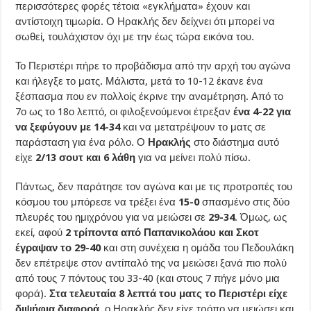
περισσότερες φορές τέτοια «εγκλήματα» έχουν και
αντίστοιχη τιμωρία. Ο Ηρακλής δεν δείχνει ότι μπορεί να
σωθεί, τουλάχιστον όχι με την έως τώρα εικόνα του.
Το Περιστέρι πήρε το προβάδισμα από την αρχή του αγώνα
και ήλεγξε το ματς. Μάλιστα, μετά το 10-12 έκανε ένα
ξέσπασμα που εν πολλοίς έκρινε την αναμέτρηση. Από το
7ο ως το 18ο λεπτό, οι φιλοξενούμενοι έτρεξαν
ένα 4-22 για
να ξεφύγουν με 14-34
και να μετατρέψουν το ματς σε
παράσταση για ένα ρόλο. Ο
Ηρακλής
στο διάστημα αυτό
είχε
2/13 σουτ και 6 λάθη
για να μείνει πολύ πίσω.
Πάντως, δεν παράτησε τον αγώνα και με τις προτροπές του
κόσμου του μπόρεσε να τρέξει ένα
15-0
σπασμένο στις δύο
πλευρές του ημιχρόνου για να μειώσει σε
29-34
. Όμως, ως
εκεί, αφού
2 τρίποντα από Παπανικολάου και Σκοτ
έγραψαν το 29-40
και στη συνέχεια η ομάδα του Πεδουλάκη
δεν επέτρεψε στον αντίπαλό της να μειώσει ξανά πιο πολύ
από τους 7 πόντους του 33-40 (και στους 7 πήγε μόνο μια
φορά).
Στα τελευταία 8 λεπτά του ματς το Περιστέρι είχε
διψήφια διαφορά
, ο Ηρακλής δεν είχε τρόπο να μειώσει και