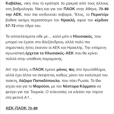
Καβάλας
, νίκη που το κράτησε 3ο μακριά από τους άλλους
στη βαθμολογία. Νίκη και για τον
ΠΑΟΚ
στην Αθήνα,
73-80
την ΑΕΚ
, που πια κινδυνεύει σοβαρά. Τέλος, το
Περιστέρι
βύθισε ακόμη περισσότερο τον
Ηρακλή
, αφού τον
κέρδισε
57-72
στην έδρα του.
Τα αποτελέσματα είδε με… καλό μάτι ο
Ηλυσιακός
, που
μπορεί να έχασε στο Αλεξάνδρειο, αλλά πολύ πιο
σημαντικές ήττες έκαναν οι ΑΕΚ και Ηρακλής. Την επόμενη
αγωνιστική
έρχεται το Ηλυσιακός-ΑΕΚ
που θα κρίνει
πολλά στην υπόθεση παραμονής.
Απ’ την άλλη, ο
ΠΑΟΚ
έμεινε
μόνος 4ος
στο πρωτάθλημα,
αλλά έχει άλλα να σκέφτεται, καθώς χάνει τον καλύτερό του
παίκτη,
Λάζαρο Παπαδόπουλο
, που πάει Ρωσία. Το ίδιο
ισχύει και για το
Μαρούσι
, με τον
Νέστορα Κόμματο
να
φεύγει για την Τουρκία.
Ο τελευταίος να κλείσει την πόρτα
στη φετινή Α1…
ΑΕΚ-ΠΑΟΚ 73-80