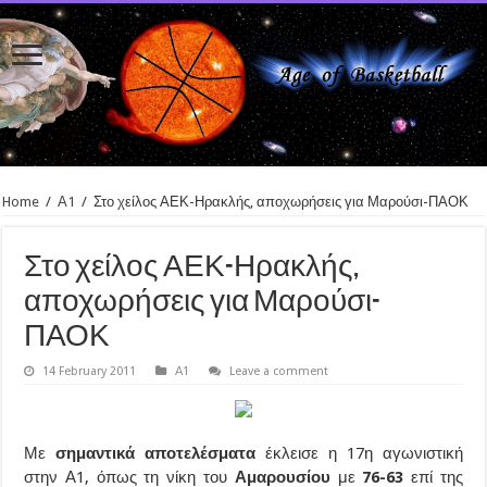
Home
/
Α1
/
Στο χείλος ΑΕΚ-Ηρακλής, αποχωρήσεις για Μαρούσι-ΠΑΟΚ
Στο χείλος ΑΕΚ-Ηρακλής,
αποχωρήσεις για Μαρούσι-
ΠΑΟΚ
14 February 2011
Α1
Leave a comment
Με
σημαντικά αποτελέσματα
έκλεισε η 17η αγωνιστική
στην Α1, όπως τη νίκη του
Αμαρουσίου
με
76-63
επί της