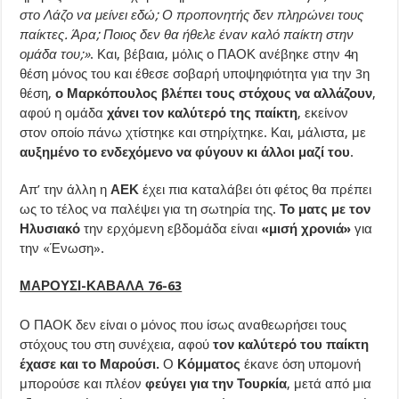
στο Λάζο να μείνει εδώ; Ο προπονητής δεν πληρώνει τους
παίκτες. Άρα; Ποιος δεν θα ήθελε έναν καλό παίκτη στην
ομάδα του;»
. Και, βέβαια, μόλις ο ΠΑΟΚ ανέβηκε στην 4η
θέση μόνος του και έθεσε σοβαρή υποψηφιότητα για την 3η
θέση,
ο Μαρκόπουλος βλέπει τους στόχους να αλλάζουν
,
αφού η ομάδα
χάνει τον καλύτερό της παίκτη
, εκείνον
στον οποίο πάνω χτίστηκε και στηρίχτηκε. Και, μάλιστα, με
αυξημένο το ενδεχόμενο να φύγουν κι άλλοι μαζί του
.
Απ’ την άλλη η
ΑΕΚ
έχει πια καταλάβει ότι φέτος θα πρέπει
ως το τέλος να παλέψει για τη σωτηρία της.
Το ματς με τον
Ηλυσιακό
την ερχόμενη εβδομάδα είναι
«μισή χρονιά»
για
την «Ένωση».
ΜΑΡΟΥΣΙ-ΚΑΒΑΛΑ 76-63
Ο ΠΑΟΚ δεν είναι ο μόνος που ίσως αναθεωρήσει τους
στόχους του στη συνέχεια, αφού
τον καλύτερό του παίκτη
έχασε και το Μαρούσι.
Ο
Κόμματος
έκανε όση υπομονή
μπορούσε και πλέον
φεύγει για την Τουρκία
, μετά από μια