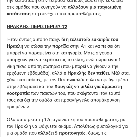
την κατάσταση στην τετράδα και ίσως δώσει την ευκαιρία
στις ομάδες που κυνηγούν να
αλλάξουν μια παγιωμένη
κατάσταση
στη συνέχεια του πρωταθλήματος.
ΗΡΑΚΛΗΣ-ΠΕΡΙΣΤΕΡΙ 57-72
Ήταν όντως αυτό το παιχνίδι η
τελευταία ευκαιρία του
Ηρακλή
να σώσει την παρτίδα στην Α1 και να πείσει ότι
μπορεί να παραμείνει στη κατηγορία; Ματς σίγουρα
υπάρχουν για να κερδίσει ως το τέλος, ενώ τώρα είναι 1
νίκη πίσω από τη σωτηρία (που μπορεί να γίνουν 2 την
ερχόμενη εβδομάδα), αλλά
ο Ηρακλής δεν πείθει.
Μάλιστα,
χάνει και παίκτες, με τον Παπανικολόπουλο να φεύγει μέσα
στην εβδομάδα και τον
Χουγκάζ
να
μιλάει για άρρωστη
νοοτροπία
των παικτών του, που σκέφτονται τον εαυτό
τους και όχι την ομάδα και προανήγγειλε απομάκρυνση
ορισμένων.
Όλα αυτά μετά τη 17η αγωνιστική του πρωταθλήματος, με
τον Ηρακλή να ψάχνεται ακόμα. Απολύτως φυσιολογικό για
μια ομάδα που
αλλάζει 5 προπονητές
, όμως, τις