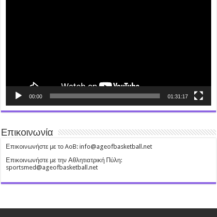
00:00
01:31:17
Επικοινωνία
Επικοινωνήστε με το AoB: info@ageofbasketball.net
Επικοινωνήστε με την Αθλητιατρική Πύλη:
sportsmed@ageofbasketball.net