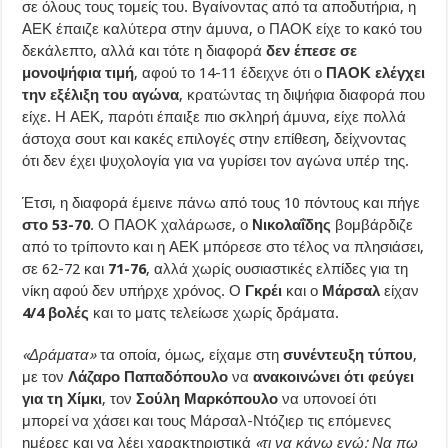
σε όλους τους τομείς του. Βγαίνοντας από τα αποδυτήρια, η
ΑΕΚ έπαιζε καλύτερα στην άμυνα, ο ΠΑΟΚ είχε το κακό του
δεκάλεπτο, αλλά και τότε η διαφορά
δεν έπεσε σε
μονοψήφια τιμή
, αφού το 14-11 έδειχνε ότι ο
ΠΑΟΚ ελέγχει
την εξέλιξη του αγώνα
, κρατώντας τη διψήφια διαφορά που
είχε. Η ΑΕΚ, παρότι έπαιξε πιο σκληρή άμυνα, είχε πολλά
άστοχα σουτ και κακές επιλογές στην επίθεση, δείχνοντας
ότι δεν έχει ψυχολογία για να γυρίσει τον αγώνα υπέρ της.
Έτσι, η διαφορά έμεινε πάνω από τους 10 πόντους και πήγε
στο 53-70
. Ο ΠΑΟΚ χαλάρωσε, ο
Νικολαΐδης
βομβάρδιζε
από το τρίποντο και η ΑΕΚ μπόρεσε στο τέλος να πλησιάσει,
σε 62-72 και
71-76
, αλλά χωρίς ουσιαστικές ελπίδες για τη
νίκη αφού δεν υπήρχε χρόνος. Ο
Γκρέι
και ο
Μάρσαλ
είχαν
4/4 βολές
και το ματς τελείωσε χωρίς δράματα.
«Δράματα»
τα οποία, όμως, είχαμε στη
συνέντευξη τύπου
,
με τον
Λάζαρο Παπαδόπουλο
να
ανακοινώνει ότι φεύγει
για τη Χίμκι
, τον
Σούλη Μαρκόπουλο
να υπονοεί ότι
μπορεί να χάσει και τους Μάρσαλ-Ντόζιερ τις επόμενες
ημέρες και να λέει χαρακτηριστικά
«τι να κάνω εγώ; Να πω