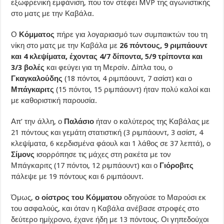
εξωφρενική εμφάνιση, που τον στέφει MVP της αγωνιστικής
στο ματς με την Καβάλα.
Ο
Κόμματος
πήρε για λογαριασμό των συμπαικτών του τη
νίκη στο ματς με την Καβάλα με
26 πόντους, 9 ριμπάουντ
και 4 κλεψίματα, έχοντας 4/7 δίποντα, 5/9 τρίποντα και
3/3 βολές
και φεύγει για τη Μερσίν. Δίπλα του, ο
Γκαγκαλούδης
(18 πόντοι, 4 ριμπάουντ, 7 ασίστ) και ο
Μπάγκαριτς
(15 πόντοι, 15 ριμπάουντ) ήταν πολύ καλοί και
με καθοριστική παρουσία.
Απ’ την άλλη, ο
Παλάσιο
ήταν ο καλύτερος της Καβάλας με
21 πόντους και γεμάτη στατιστική (3 ριμπάουντ, 3 ασίστ, 4
κλεψίματα, 6 κερδισμένα φάουλ και 1 λάθος σε 37 λεπτά), ο
Σίμονς
ισορρόπησε τις μάχες στη ρακέτα με τον
Μπάγκαριτς (17 πόντοι, 12 ριμπάουντ) και ο
Γιόροβιτς
πάλεψε με 19 πόντους και 6 ριμπάουντ.
Όμως,
ο οίστρος του Κόμματου
οδηγούσε το Μαρούσι εκ
του ασφαλούς, και όταν η Καβάλα ανέβασε στροφές στο
δεύτερο ημίχρονο, έχανε ήδη με 13 πόντους. Οι γηπεδούχοι