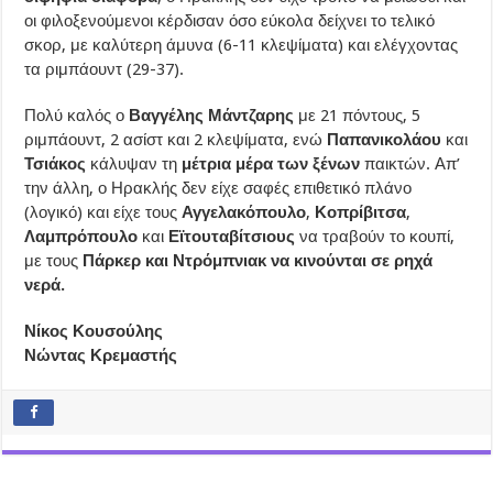
οι φιλοξενούμενοι κέρδισαν όσο εύκολα δείχνει το τελικό
σκορ, με καλύτερη άμυνα (6-11 κλεψίματα) και ελέγχοντας
τα ριμπάουντ (29-37).
Πολύ καλός ο
Βαγγέλης Μάντζαρης
με 21 πόντους, 5
ριμπάουντ, 2 ασίστ και 2 κλεψίματα, ενώ
Παπανικολάου
και
Τσιάκος
κάλυψαν τη
μέτρια μέρα των ξένων
παικτών. Απ’
την άλλη, ο Ηρακλής δεν είχε σαφές επιθετικό πλάνο
(λογικό) και είχε τους
Αγγελακόπουλο
,
Κοπρίβιτσα
,
Λαμπρόπουλο
και
Εϊτουταβίτσιους
να τραβούν το κουπί,
με τους
Πάρκερ και Ντρόμπνιακ να κινούνται σε ρηχά
νερά.
Νίκος Κουσούλης
Νώντας Κρεμαστής