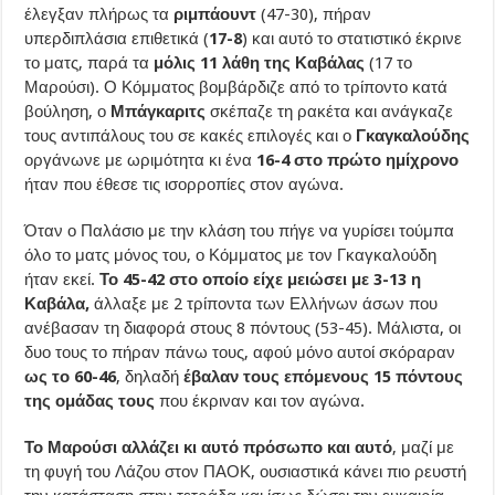
έλεγξαν πλήρως τα
ριμπάουντ
(47-30), πήραν
υπερδιπλάσια επιθετικά (
17-8
) και αυτό το στατιστικό έκρινε
το ματς, παρά τα
μόλις 11 λάθη της Καβάλας
(17 το
Μαρούσι). Ο Κόμματος βομβάρδιζε από το τρίποντο κατά
βούληση, ο
Μπάγκαριτς
σκέπαζε τη ρακέτα και ανάγκαζε
τους αντιπάλους του σε κακές επιλογές και ο
Γκαγκαλούδης
οργάνωνε με ωριμότητα κι ένα
16-4 στο πρώτο ημίχρονο
ήταν που έθεσε τις ισορροπίες στον αγώνα.
Όταν ο Παλάσιο με την κλάση του πήγε να γυρίσει τούμπα
όλο το ματς μόνος του, ο Κόμματος με τον Γκαγκαλούδη
ήταν εκεί.
Το 45-42 στο οποίο είχε μειώσει με 3-13 η
Καβάλα,
άλλαξε με 2 τρίποντα των Ελλήνων άσων που
ανέβασαν τη διαφορά στους 8 πόντους (53-45). Μάλιστα, οι
δυο τους το πήραν πάνω τους, αφού μόνο αυτοί σκόραραν
ως το 60-46
, δηλαδή
έβαλαν τους επόμενους 15 πόντους
της ομάδας τους
που έκριναν και τον αγώνα.
Το Μαρούσι αλλάζει κι αυτό πρόσωπο και αυτό
, μαζί με
τη φυγή του Λάζου στον ΠΑΟΚ, ουσιαστικά κάνει πιο ρευστή