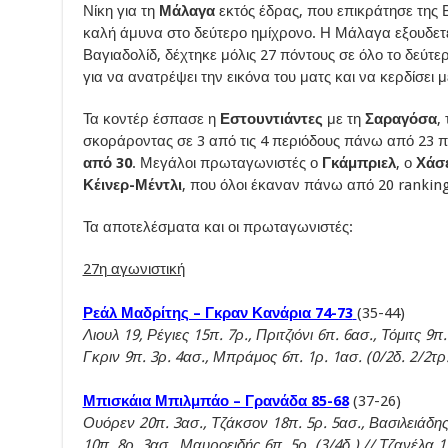
Νίκη για τη
Μάλαγα
εκτός έδρας, που επικράτησε της 
καλή άμυνα στο δεύτερο ημίχρονο. Η Μάλαγα εξουδετ
Βαγιαδολίδ, δέχτηκε μόλις 27 πόντους σε όλο το δεύτε
για να ανατρέψει την εικόνα του ματς και να κερδίσει μ
Τα κοντέρ έσπασε η
Εστουντιάντες
με τη
Σαραγόσα
,
σκοράροντας σε 3 από τις 4 περιόδους πάνω από 23 π
από 30
. Μεγάλοι πρωταγωνιστές ο
Γκάμπριελ
, ο
Χάσ
Κέινερ-Μέντλι
, που όλοι έκαναν πάνω από 20 ranking
Τα αποτελέσματα και οι πρωταγωνιστές:
27η αγωνιστική
Ρεάλ Μαδρίτης – Γκραν Κανάρια 74-73
(35-44)
Λιουλ 19, Ρέγιες 15π. 7ρ., Πριτζιόνι 6π. 6ασ., Τόμιτς 9
Γκριν 9π. 3ρ. 4ασ., Μπράμος 6π. 1ρ. 1ασ. (0/2δ. 2/2τρ.
Μπισκάια Μπιλμπάο – Γρανάδα 85-68
(37-26)
Ουόρεν 20π. 3ασ., Τζάκσον 18π. 5ρ. 5ασ., Βασιλειάδης 
10π. 8ρ. 3ασ., Μαυροειδής 6π. 5ρ. (3/4δ.) // Τζανέλα 