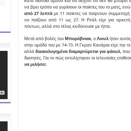
κατά διάνοια άμυνα και να δείχνει ότι δεν θα μπορεί
να βρει τρόπο να γυρίσουν οι παίκτες του το ματς, ε
από 27 λεπτά
με 11 παίκτες να παίρνουν συμμετοχή 
να παίζουν από 11 ως 27. Η Ρεάλ είχε για αρκετ
πόντων, αλλά στο τέλος κινδύνευσε με ήττα.
Μετά από βολές του
Μπορόβνιακ
, ο
Λιουλ
ήταν αυτός
στην ομάδα του με 74-73. Η Γκραν Κανάρια είχε την τε
αλλά
δικαιολογημένα διαμαρτύρεται για φάουλ
, που
διαιτητές. Για το πώς εκτυλίχτηκαν οι τελευταίες επιθέ
να μιλήσει
: