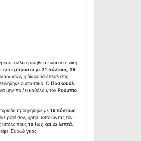
έσα, αλλά η αλήθεια είναι ότι η νίκη
α» ήταν
μπροστά με 21 πόντους, 26-
χαλάρωσαν, η διαφορά έπεσε στις
ειλήθηκε ουσιαστικά. Ο
Πασκουάλ
να μην παίζει καθόλου, τον
Ρούμπιο
η περίοδο προηγήθηκε με
16 πόντους
ανε ροτέισον, χρησιμοποιώντας τον
υς υπόλοιπους
10 έως και 22 λεπτά
,
νόψει Ευρωλίγκας.