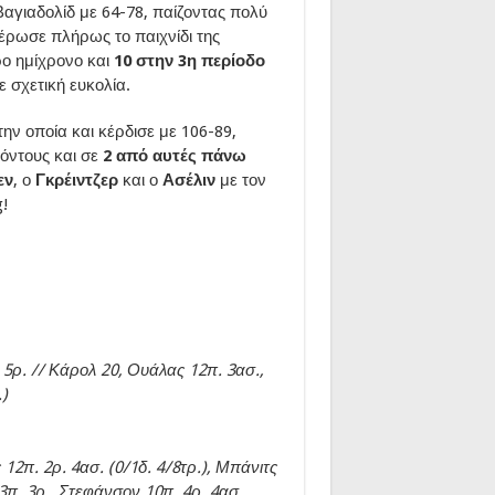
Βαγιαδολίδ με 64-78, παίζοντας πολύ
έρωσε πλήρως το παιχνίδι της
ρο ημίχρονο και
10 στην 3η περίοδο
ε σχετική ευκολία.
 την οποία και κέρδισε με 106-89,
όντους και σε
2 από αυτές πάνω
εν
, ο
Γκρέιντζερ
και ο
Ασέλιν
με τον
!
π. 5ρ. // Κάρολ 20, Ουάλας 12π. 3ασ.,
)
12π. 2ρ. 4ασ. (0/1δ. 4/8τρ.), Μπάνιτς
13π. 3ρ., Στεφάνσον 10π. 4ρ. 4ασ.