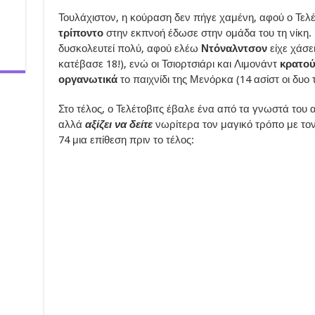
Τουλάχιστον, η κούραση δεν πήγε χαμένη, αφού ο Τελέ
τρίποντο
στην εκπνοή έδωσε στην ομάδα του τη νίκη. 
δυσκολευτεί πολύ, αφού ελέω
Ντόναλντσον
είχε χάσε
κατέβασε 18!), ενώ οι Τσιορτσιάρι και Λιμονάντ
κρατού
οργανωτικά
το παιχνίδι της Μενόρκα (14 ασίστ οι δυο 
Στο τέλος, ο Τελέτοβιτς έβαλε ένα από τα γνωστά του 
αλλά
αξίζει να δείτε
νωρίτερα τον μαγικό τρόπο με τον
74 μια επίθεση πριν το τέλος: