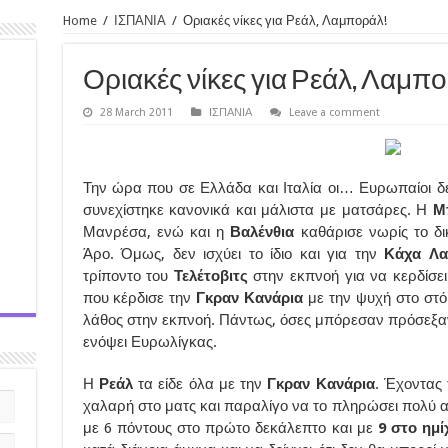
Home
/
ΙΣΠΑΝΙΑ
/
Οριακές νίκες για Ρεάλ, Λαμποράλ!
Οριακές νίκες για Ρεάλ, Λαμπο
28 March 2011
ΙΣΠΑΝΙΑ
Leave a comment
Την ώρα που σε Ελλάδα και Ιταλία οι… Ευρωπαίοι δ
συνεχίστηκε κανονικά και μάλιστα με ματσάρες. Η
Μ
Μανρέσα, ενώ και η
Βαλένθια
καθάρισε νωρίς το δικ
Άρο. Όμως, δεν ισχύει το ίδιο και για την
Κάχα Λα
τρίποντο του
Τελέτοβιτς
στην εκπνοή για να κερδίσε
που κέρδισε την
Γκραν Κανάρια
με την ψυχή στο στόμ
λάθος στην εκπνοή. Πάντως, όσες μπόρεσαν πρόσεξα
ενόψει Ευρωλίγκας.
Η
Ρεάλ
τα είδε όλα με την
Γκραν Κανάρια
. Έχοντας
χαλαρή στο ματς και παραλίγο να το πληρώσει πολύ 
με 6 πόντους στο πρώτο δεκάλεπτο και με
9 στο ημί