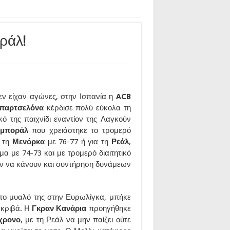
ράλ!
εν είχαν αγώνες, στην Ισπανία η
ACB
παρτσελόνα
κέρδισε πολύ εύκολα τη
ό της παιχνίδι εναντίον της Λαγκούν
μποράλ
που χρειάστηκε το τρομερό
ι τη
Μενόρκα
με 76-77 ή για τη
Ρεάλ
,
α με 74-73 και με τρομερό διαιτητικό
ν να κάνουν και συντήρηση δυνάμεων
 το μυαλό της στην Ευρωλίγκα, μπήκε
ακριβά. Η
Γκραν Κανάρια
προηγήθηκε
χρονο
, με τη Ρεάλ να μην παίζει ούτε