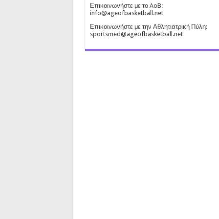
Επικοινωνήστε με το AoB:
info@ageofbasketball.net
Επικοινωνήστε με την Αθλητιατρική Πύλη:
sportsmed@ageofbasketball.net