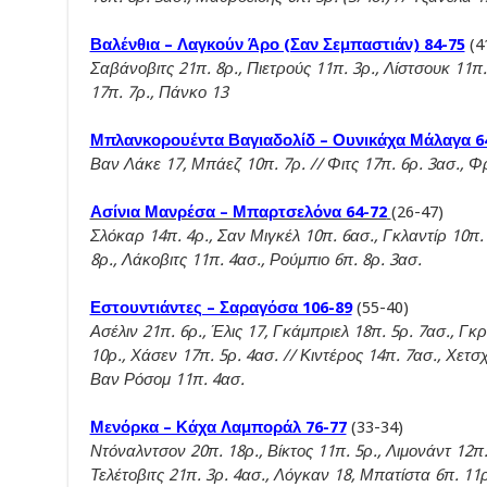
Βαλένθια – Λαγκούν Άρο (Σαν Σεμπαστιάν) 84-75
(4
Σαβάνοβιτς 21π. 8ρ., Πιετρούς 11π. 3ρ., Λίστσουκ 11π
17π. 7ρ., Πάνκο 13
Μπλανκορουέντα Βαγιαδολίδ – Ουνικάχα Μάλαγα 6
Βαν Λάκε 17, Μπάεζ 10π. 7ρ. // Φιτς 17π. 6ρ. 3ασ., Φ
Ασίνια Μανρέσα – Μπαρτσελόνα 64-72
(26-47)
Σλόκαρ 14π. 4ρ., Σαν Μιγκέλ 10π. 6ασ., Γκλαντίρ 10π. 
8ρ., Λάκοβιτς 11π. 4ασ., Ρούμπιο 6π. 8ρ. 3ασ.
Εστουντιάντες – Σαραγόσα 106-89
(55-40)
Ασέλιν 21π. 6ρ., Έλις 17, Γκάμπριελ 18π. 5ρ. 7ασ., Γκρ
10ρ., Χάσεν 17π. 5ρ. 4ασ. // Κιντέρος 14π. 7ασ., Χετσ
Βαν Ρόσομ 11π. 4ασ.
Μενόρκα – Κάχα Λαμποράλ 76-77
(33-34)
Ντόναλντσον 20π. 18ρ., Βίκτος 11π. 5ρ., Λιμονάντ 12π.
Τελέτοβιτς 21π. 3ρ. 4ασ., Λόγκαν 18, Μπατίστα 6π. 11ρ