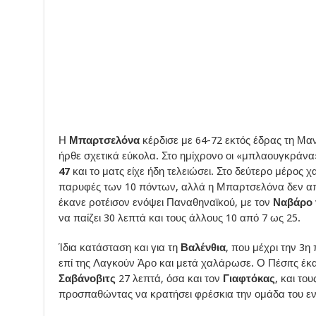
Η
Μπαρτσελόνα
κέρδισε με 64-72 εκτός έδρας τη Μανρ
ήρθε σχετικά εύκολα. Στο ημίχρονο οι «μπλαουγκράν
47
και το ματς είχε ήδη τελειώσει. Στο δεύτερο μέρος 
παρυφές των 10 πόντων, αλλά η Μπαρτσελόνα δεν απ
έκανε ροτέισον ενόψει Παναθηναϊκού, με τον
Ναβάρο
να παίζει 30 λεπτά και τους άλλους 10 από 7 ως 25.
Ίδια κατάσταση και για τη
Βαλένθια
, που μέχρι την 3
επί της Λαγκούν Άρο και μετά χαλάρωσε. Ο Πέσιτς έκ
Σαβάνοβιτς
27 λεπτά, όσα και τον
Γιαφτόκας
, και το
προσπαθώντας να κρατήσει φρέσκια την ομάδα του ε