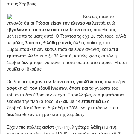
στους Σέρβους.
Κυρίως ήταν το
γεγονός ότ
ι οι Ρώσοι είχαν τον έλεγχο 40 λεπτά
, ενώ
έβγαλαν και τα συκώτια στον Τεόντοσιτς
που θα μας
μείνει από το ματς αυτό. Ο Τεόντοσιτς είχε 20 πόντους, αλλά
με
μόλις 3 ασίστ, 9 λάθη
(κανείς άλλος παίκτης στο
Ευρωμπάσκετ δεν έκανε τόσα σε έναν αγώνα) και
2/10
τρίποντα.
Αλλά έπαιξε 38 λεπτά, καθώς χωρίς αυτόν η
Σερβία δεν μπορεί να κάνει τίποτα σωστό στο παρκέ. Ή έτσι
νομίζει ο Ίβκοβιτς.
Οι Ρώσοι
έτρεχαν τον Τεόντοσιτς για 40 λεπτά,
τον πίεζαν
ασφυκτικά,
τον εξουθένωσαν
, όποτε και τα γνωστά του
τρίποντα δεν έβρισκαν στόχο. Παράλληλα, στα
ριμπάουντ
έκαναν την πλάκα τους,
37-28
, με
14 επιθετικά
(5 οι
Σέρβοι). Κατέβασαν δηλαδή το 38% των ριμπάουντ που
διεκδικήθηκαν στη ρακέτα της Σερβίας.
Είχαν πιο πολλές
ασίστ
(19-11), λιγότερα
λάθη
(13-19),
περισσότερα κλεψίματα (12-8), περισσότερες
τάπες
(6-2),