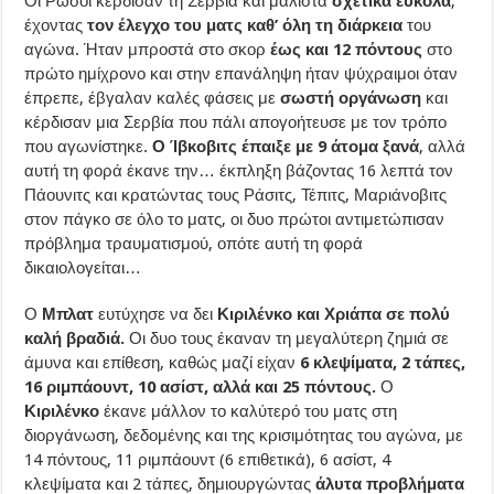
Οι Ρώσοι κέρδισαν τη Σερβία και μάλιστα
σχετικά εύκολα
,
έχοντας
τον έλεγχο του ματς καθ’ όλη τη διάρκεια
του
αγώνα. Ήταν μπροστά στο σκορ
έως και 12 πόντους
στο
πρώτο ημίχρονο και στην επανάληψη ήταν ψύχραιμοι όταν
έπρεπε, έβγαλαν καλές φάσεις με
σωστή οργάνωση
και
κέρδισαν μια Σερβία που πάλι απογοήτευσε με τον τρόπο
που αγωνίστηκε.
Ο Ίβκοβιτς έπαιξε με 9 άτομα ξανά
, αλλά
αυτή τη φορά έκανε την… έκπληξη βάζοντας 16 λεπτά τον
Πάουνιτς και κρατώντας τους Ράσιτς, Τέπιτς, Μαριάνοβιτς
στον πάγκο σε όλο το ματς, οι δυο πρώτοι αντιμετώπισαν
πρόβλημα τραυματισμού, οπότε αυτή τη φορά
δικαιολογείται…
Ο
Μπλατ
ευτύχησε να δει
Κιριλένκο και Χριάπα σε πολύ
καλή βραδιά.
Οι δυο τους έκαναν τη μεγαλύτερη ζημιά σε
άμυνα και επίθεση, καθώς μαζί είχαν
6 κλεψίματα, 2 τάπες,
16 ριμπάουντ, 10 ασίστ, αλλά και 25 πόντους.
Ο
Κιριλένκο
έκανε μάλλον το καλύτερό του ματς στη
διοργάνωση, δεδομένης και της κρισιμότητας του αγώνα, με
14 πόντους, 11 ριμπάουντ (6 επιθετικά), 6 ασίστ, 4
κλεψίματα και 2 τάπες, δημιουργώντας
άλυτα προβλήματα