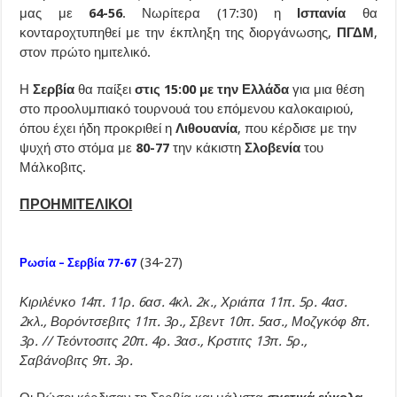
μας με
64-56
. Νωρίτερα (17:30) η
Ισπανία
θα
κονταροχτυπηθεί με την έκπληξη της διοργάνωσης,
ΠΓΔΜ
,
στον πρώτο ημιτελικό.
Η
Σερβία
θα παίξει
στις 15:00 με την Ελλάδα
για μια θέση
στο προολυμπιακό τουρνουά του επόμενου καλοκαιριού,
όπου έχει ήδη προκριθεί η
Λιθουανία
, που κέρδισε με την
ψυχή στο στόμα με
80-77
την κάκιστη
Σλοβενία
του
Μάλκοβιτς.
ΠΡΟΗΜΙΤΕΛΙΚΟΙ
(34-27)
Ρωσία – Σερβία 77-67
Κιριλένκο 14π. 11ρ. 6ασ. 4κλ. 2κ., Χριάπα 11π. 5ρ. 4ασ.
2κλ., Βορόντσεβιτς 11π. 3ρ., Σβεντ 10π. 5ασ., Μοζγκόφ 8π.
3ρ. // Τεόντοσιτς 20π. 4ρ. 3ασ., Κρστιτς 13π. 5ρ.,
Σαβάνοβιτς 9π. 3ρ.