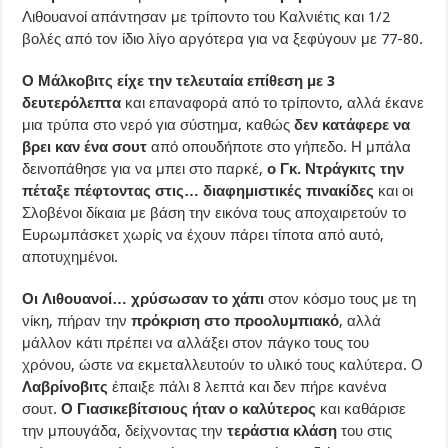
Λιθουανοί απάντησαν με τρίποντο του Καλνιέτις και 1/2
βολές από τον ίδιο λίγο αργότερα για να ξεφύγουν με 77-80.
Ο Μάλκοβιτς είχε την τελευταία επίθεση με 3
δευτερόλεπτα
και επαναφορά από το τρίποντο, αλλά έκανε
μια τρύπα στο νερό για σύστημα, καθώς
δεν κατάφερε να
βρει καν ένα σουτ
από οπουδήποτε στο γήπεδο. Η μπάλα
δεινοπάθησε για να μπει στο παρκέ,
ο Γκ. Ντράγκιτς την
πέταξε πέφτοντας στις… διαφημιστικές πινακίδες
και οι
Σλοβένοι δίκαια με βάση την εικόνα τους αποχαιρετούν το
Ευρωμπάσκετ χωρίς να έχουν πάρει τίποτα από αυτό,
αποτυχημένοι.
Οι Λιθουανοί… χρύσωσαν το χάπι
στον κόσμο τους
με τη
νίκη, πήραν την
πρόκριση στο προολυμπιακό
, αλλά
μάλλον κάτι πρέπει να αλλάξει στον πάγκο τους του
χρόνου, ώστε να εκμεταλλευτούν το υλικό τους καλύτερα. Ο
Λαβρίνοβιτς
έπαιξε πάλι 8 λεπτά και δεν πήρε κανένα
σουτ.
Ο Γιασικεβίτσιους ήταν ο καλύτερος
και καθάρισε
την μπουγάδα, δείχνοντας την
τεράστια κλάση
του στις