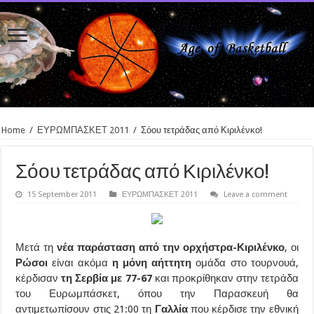
Home
/
ΕΥΡΩΜΠΑΣΚΕΤ 2011
/
Σόου τετράδας από Κιριλένκο!
Σόου τετράδας από Κιριλένκο!
15 September 2011
ΕΥΡΩΜΠΑΣΚΕΤ 2011
Leave a comment
Μετά τη
νέα παράσταση από την ορχήστρα-Κιριλένκο
, οι
Ρώσοι
είναι ακόμα
η μόνη αήττητη
ομάδα στο τουρνουά,
κέρδισαν
τη Σερβία με 77-67
και προκρίθηκαν στην τετράδα
του Ευρωμπάσκετ, όπου την Παρασκευή θα
αντιμετωπίσουν στις 21:00 τη
Γαλλία
που κέρδισε την εθνική