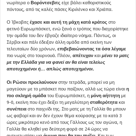
νωρίτερα ο
Βορόντσεβιτς
είχε βάλει καθοριστικούς
πόντους, από τις καλές πάσες Κιριλένκο και Χριάπα.
Ο Ίβκοβιτς
έχασε και αυτή τη μάχη κατά κράτος
στο
φετινό Ευρωμπάσκετ, ενώ ξανά ο τρόπος που διαχειρίστηκε
την ομάδα του δεν έβγαζε ιδιαίτερο νόημα. Πάντως, οι
Σέρβοι και πάλι έδειξαν άλλη ομάδα από εκείνη των
τελευταίων δύο χρόνων,
επιβεβαιώνοντας τα όσα λέγαμε
πιο νωρίς στο τουρνουά. Πλέον,
απέτυχαν
και
μένει το ματς
με την Ελλάδα για να φανεί αν θα είναι τελείως
αποτυχημένοι ή… απλώς αποτυχημένοι.
Οι Ρώσοι προελαύνουν
στην τετράδα, μπορεί να μη
μαγεύουν με το μπάσκετ που παίζουν, αλλά ως τώρα είναι
η
πιο σκληρή ομάδα
του Ευρωμπάσκετ, η
μόνη αήττητη
με
9-0, εκείνη που έχει δείξει τη μεγαλύτερη
σταθερότητα
και
συνέπεια
στο παιχνίδι της. Στο ματς με τη Γαλλία θα μπουν
ως φαβορί και αν δεν έχουν θέμα κούρασης με το κατά 3
ώρες μικρότερο κενό από τους Γάλλους ως τον αγώνα, η
Γαλλία θα κληθεί για δεύτερη φορά σε 24 ώρες να
αντιμετωπίσει μια
άμυνα που θα την πνίξει
. Και
των