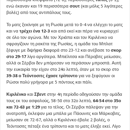
ενώ έκαναν και 19 περισσότερα
σουτ
(και μόλις 5 λιγότερες
βολές) από τους αντιπάλους τους.
Το ματς ξεκίνησε με τη Ρωσία μετά το 0-4 να ελέγχει το ματς
και να
τρέχει ένα 12-3
και από εκεί και πέρα να κυριαρχεί
σε όλο τον αγώνα. Με τον Χριάπα και τον Κιριλένκο να
σφραγίζουν τη ρακέτα της Ρωσίας, η ομάδα του Μπλατ
ξέφυγε με διψήφια διαφορά στο 23-12 και ανέβασε το
σκορ
στο 29-17
λίγο αργότερα. Μπιέλιτσα και Πέροβιτς μείωσαν,
αλλά οι Σέρβοι δεν μπόρεσαν να περάσουν μπροστά. Αυτή
την ευκαιρία την είχαν στο 24ο λεπτό, όταν με το σκορ στο
39-38 ο Τεόντοσιτς έχασε τρίποντο
για να ξεφύγουν οι
Ρώσοι πολύ γρήγορα με 5 πόντους και πάλι.
Κιριλένκο
και
Σβεντ
στην 4η περίοδο οδηγούσαν την ομάδα
τους εκ του ασφαλούς, 58-50 στο 32ο λεπτό,
64-54 στο 35ο
και 72-63 με 1:29
για το τέλος. Οι Σέρβοι πάλεψαν για την
ανατροπή, έκλεψαν μια μπάλα με Πάουνιτς και Μάρκοβιτς,
μείωσαν σε 72-67, αλλά ο Κιριλένκο έβαλε 2 βολές, ο
Τεόντοσιτς πέταξε ένα τρίποντο και το ματς έληξε εκεί. Λίγο