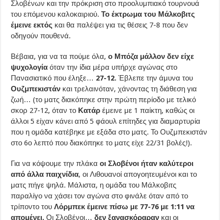
Σλοβένων και την πρόκριση στο προολυμπιακό τουρνουά
του επόμενου καλοκαιριού.
Το έκτρωμα του Μάλκοβιτς
έμεινε εκτός
και θα παλέψει για τις θέσεις 7-8 που δεν
οδηγούν πουθενά.
Βέβαια, για να τα πούμε όλα,
ο Μπόζα μάλλον δεν είχε
ψυχολογία
όταν την ίδια μέρα υπήρχε αγώνας στο
Πανασιατικό που έληξε…
27-12.
Έβλεπε την άμυνα του
Ουζμπεκιστάν
και τρελαινόταν, χάνοντας τη διάθεση για
ζωή… (το ματς διακόπηκε στην πρώτη περίοδο με τελικό
σκορ 27-12, όταν το
Κατάρ
έμεινε με 1 παίκτη, καθώς οι
άλλοι 5 είχαν κάνει από 5 φάουλ επίτηδες για διαμαρτυρία
που η ομάδα κατέβηκε με εξάδα στο ματς. Το Ουζμπεκιστάν
στο 6ο λεπτό που διακόπηκε το ματς είχε 22/31 βολές!).
Για να κόψουμε την πλάκα
οι Σλοβένοι ήταν καλύτεροι
από άλλα παιχνίδια
, οι Λιθουανοί απογοητευμένοι και το
ματς πήγε ψηλά. Μάλιστα, η ομάδα του Μάλκοβιτς
παραλίγο να χάσει τον αγώνα στο φινάλε όταν από το
τρίποντο του
Λόρμπεκ έμεινε πίσω με 77-76 με 1:11 να
απομένει.
Οι Σλοβένοι…
δεν ξανασκόραραν
και οι