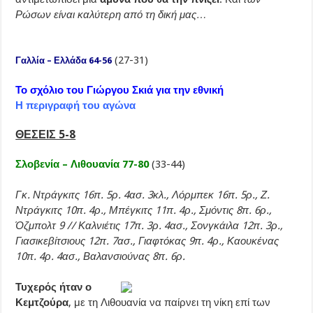
Ρώσων είναι καλύτερη από τη δική μας…
(27-31)
Γαλλία – Ελλάδα 64-56
Το σχόλιο του Γιώργου Σκιά για την εθνική
Η περιγραφή του αγώνα
ΘΕΣΕΙΣ 5-8
Σλοβενία – Λιθουανία 77-80
(33-44)
Γκ. Ντράγκιτς 16π. 5ρ. 4ασ. 3κλ., Λόρμπεκ 16π. 5ρ., Ζ.
Ντράγκιτς 10π. 4ρ., Μπέγκιτς 11π. 4ρ., Σμόντις 8π. 6ρ.,
Όζμπολτ 9 // Καλνιέτις 17π. 3ρ. 4ασ., Σονγκάιλα 12π. 3ρ.,
Γιασικεβίτσιους 12π. 7ασ., Γιαφτόκας 9π. 4ρ., Καουκένας
10π. 4ρ. 4ασ., Βαλανσιούνας 8π. 6ρ.
Τυχερός ήταν ο
Κεμτζούρα
, με τη Λιθουανία να παίρνει τη νίκη επί των