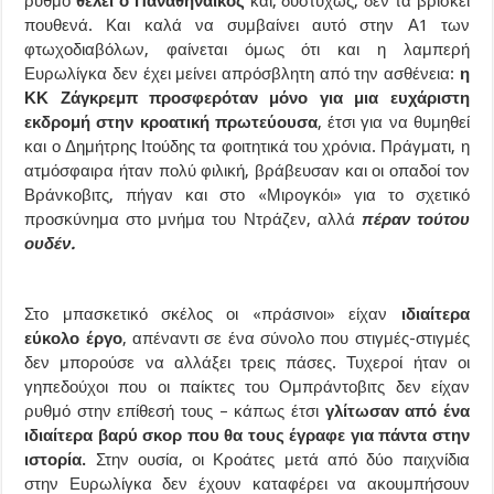
ρυθμό
θέλει ο Παναθηναϊκός
και, δυστυχώς, δεν τα βρίσκει
πουθενά. Και καλά να συμβαίνει αυτό στην Α1 των
φτωχοδιαβόλων, φαίνεται όμως ότι και η λαμπερή
Ευρωλίγκα δεν έχει μείνει απρόσβλητη από την ασθένεια:
η
ΚΚ Ζάγκρεμπ προσφερόταν μόνο για μια ευχάριστη
εκδρομή στην κροατική πρωτεύουσα
, έτσι για να θυμηθεί
και ο Δημήτρης Ιτούδης τα φοιτητικά του χρόνια. Πράγματι, η
ατμόσφαιρα ήταν πολύ φιλική, βράβευσαν και οι οπαδοί τον
Βράνκοβιτς, πήγαν και στο «Μιρογκόι» για το σχετικό
προσκύνημα στο μνήμα του Ντράζεν, αλλά
πέραν τούτου
ουδέν.
Στο μπασκετικό σκέλος οι «πράσινοι» είχαν
ιδιαίτερα
εύκολο έργο
, απέναντι σε ένα σύνολο που στιγμές-στιγμές
δεν μπορούσε να αλλάξει τρεις πάσες. Τυχεροί ήταν οι
γηπεδούχοι που οι παίκτες του Ομπράντοβιτς δεν είχαν
ρυθμό στην επίθεσή τους – κάπως έτσι
γλίτωσαν από ένα
ιδιαίτερα βαρύ σκορ που θα τους έγραφε για πάντα στην
ιστορία.
Στην ουσία, οι Κροάτες μετά από δύο παιχνίδια
στην Ευρωλίγκα δεν έχουν καταφέρει να ακουμπήσουν