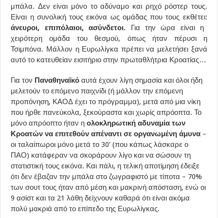
μπάλα. Δεν είναι μόνο το αδύναμο και ρηχό ρόστερ τους.
Είναι η συνολική τους εικόνα ως ομάδας που τους εκθέτει:
άνευροι, επιπόλαιοι, ασύνδετοι.
Για την ώρα είναι η
χειρότερη ομάδα του θεσμού, όπως ήταν πέρυσι η
Τσιμπόνα. Μάλλον η Ευρωλίγκα πρέπει να μελετήσει ξανά
αυτό το κατευθείαν εισιτήριο στην πρωταθλήτρια Κροατίας…
Για τον
Παναθηναϊκό
αυτά έχουν λίγη σημασία και όλοι ήδη
μελετούν το επόμενο παιχνίδι (ή μάλλον την επόμενη
προπόνηση, ΚΑΟΔ έχει το πρόγραμμα), μετά από μια νίκη
που ήρθε πανεύκολα, ξεκούραστα και χωρίς απρόοπτα. Το
μόνο απρόοπτο ήταν η
ολοκληρωτική αδυναμία των
Κροατών να επιτεθούν απέναντι σε οργανωμένη άμυνα
–
οι ταλαίπωροι μόνο μετά το 30’ (που κάπως λάσκαρε ο
ΠΑΟ) κατάφεραν να σκοράρουν λίγο και να σώσουν τη
στατιστική τους εικόνα. Και πάλι, η τελική αποτίμηση έδειξε
ότι δεν έβαζαν την μπάλα στο ζωγραφιστό με τίποτα – 70%
των σουτ τους ήταν από μέση και μακρινή απόσταση, ενώ οι
9 ασίστ και τα 21 λάθη δείχνουν καθαρά ότι είναι ακόμα
πολύ μακριά από το επίπεδο της Ευρωλίγκας.