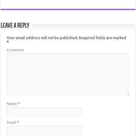
Leave a Reply
Your email address will not be published.
Required fields are marked
*
Comment
Name
*
Email
*