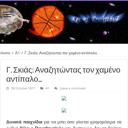
Home
/
Α1
/
Γ. Σκιάς: Αναζητώντας τον χαμένο αντίπαλο…
Γ. Σκιάς: Αναζητώντας τον χαμένο
αντίπαλο…
28 October 2011
Α1
Leave a comment
Δυνατά παιχνίδια
για να μπει όσο γίνεται γρηγορότερα σε