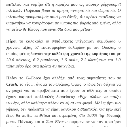
επιτελείο και νομίζω ότι η καριέρα μου ως πάουερ φόργουορντ
τελείωσε. Πλήρωσα βαρύ το τίμημα, πνευματικά και σωματικά. Ο
τελευταίος τραυματισμός αυτό μου έδειξε, ότι πρέπει επιτέλους να
σταματήσω να κοντράρομαι με τύπους πιο βαρείς από εμένα, αλλά
να μείνω σε τύπους που είναι στα δικά μου μέτρα»
.
Πέρσι το καλοκαίρι οι Μπόμπκατς υπέγραψαν συμβόλαιο 6
χρόνων, αξίας 57 εκατομμυρίων δολαρίων με τον Ουάλας, ο
οποίος φέτος διανύει
την καλύτερη χρονιά της καριέρας του
με
20.6 πόντους, 6.2 ριμπάουντ, 3.6 ασίστ, 2.2 κλεψίματα και 1.0
τάπα μέσο όρο
στα πρώτα 49 παιχνίδια.
Πλέον το
G
–
Force
έχει αλλάξει από τους συμπαίκτες του σε
Crash
,
το νέο… όνομα του Ουάλας. Όμως, ο ίδιος δεν δείχνει να
ανησυχεί για τα προβλήματα που έχουν οι αθλητές, οι οποίοι
έχουν υποστεί πολλαπλές διασείσεις:
«Είχε πλάκα να παίζω
τεσσάρι, αλλά καλύτερα πλέον να είμαι στο φτερό. Μόλις βγω στο
γήπεδο, δεν πρόκειται να είμαι καθόλου διστακτικός. Θα βγω εκεί
έξω, θα παίξω επιθετικά και αγριεμένα, στο 100% της δύναμής
μου»
. Πάντως, και ο
Σαμ Βίνσεντ
συμφώνησε να τον κρατήσει