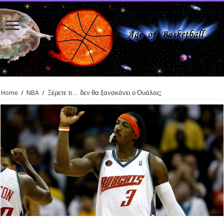
Home
/
NBA
/
Ξέρετε τι… δεν θα ξανακάνει ο Ουάλας;