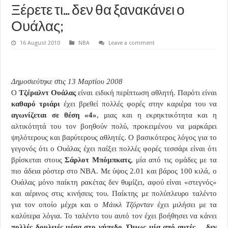
Ξέρετε τι… δεν θα ξανακάνει ο
Ουάλας;
16 August 2010
NBA
Leave a comment
Δημοσιεύτηκε στις 13 Μαρτίου 2008
Ο
Τζέραλντ Ουάλας
είναι ειδική περίπτωση αθλητή. Παρότι είναι
καθαρό τριάρι
έχει βρεθεί πολλές φορές στην καριέρα του να
αγωνίζεται σε θέση «4»
, μιας και η εκρηκτικότητα και η
αλτικότητά του τον βοηθούν πολύ, προκειμένου να μαρκάρει
ψηλότερους και βαρύτερους αθλητές. Ο βασικότερος λόγος για το
γεγονός ότι ο Ουάλας έχει παίξει πολλές φορές τεσσάρι είναι ότι
βρίσκεται στους
Σ
άρλοτ Μπόμπκατς
, μία από τις ομάδες με τα
πιο άδεια ρόστερ στο
NBA
. Με ύψος 2.01 και βάρος 100 κιλά, ο
Ουάλας μόνο παίκτη ρακέτας δεν θυμίζει, αφού είναι «στεγνός»
και αέρινος στις κινήσεις του. Παίκτης με πολύπλευρο ταλέντο
για τον οποίο μέχρι και ο
Μάικλ Τζόρνταν
έχει μιλήσει με τα
καλύτερα λόγια. Το ταλέντο του αυτό τον έχει βοήθησει να κάνει
πολλές δουλειές μέσα στο γήπεδο
.
Όμως μία από αυτές… δεν