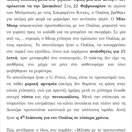
πρόκειται να την ξανακάνει!
Στις
22 Φεβρουαρίου
σε αγώνα
των Μπόμπκατς με τους Σακραμέντο Κινγκς, ο Ουάλας βρέθηκε
για ακόμη μία φορά να μαρκάρει τον αντίπαλο ψηλό. Ο
Μίκι
Μουρ
ασφυκτιούσε προσπαθώντας με τον Ουάλας μπροστά του
να γυρίσει προς το καλάθι για να μπορέσει να σκοράρει. Σε μία
από τις… στροφές ο Μουρ χτύπησε στο πρόσωπο τον Ουάλας με
τους αγκώνες. Το αποτέλεσμα ήταν ο Ουάλας να καταρρεύσει
στο παρκέ του γηπέδου, όπου και παρέμεινε
αναίσθητος για 15
λεπτά
, πριν μεταφερθεί στο νοσοκομείο. Ο παίκτης δεν είχε τις
αισθήσεις του μέχρι να μπει στο ασθενοφόρο και όλοι
φοβήθηκαν τα χειρότερα.
Το αποτέλεσμα ήταν ο
G
–
Force
, όπως είναι το προσωνύμιό του,
να πάθει
μερική αμνησία
(ακόμη δεν θυμάται τη φάση στην
οποία χτύπησε), ενώ για αρκετές ημέρες μετά το χτύπημα ένιωθε
συνεχή
νύστα
και είχε
πονοκεφάλους
. Μετά την επίσκεψη σε
νευρολόγο του επιτράπηκε να κάνει σουτάκια και πλέον από τη
Δευτέρα προπονείται κανονικά με την υπόλοιπη ομάδα. Αυτή
η
ήταν
η 4
διάσειση για τον Ουάλας σε τέσσερα χρόνια.
Πώς αντέδρασε ο ίδιος στο συμβάν;
«Μίλησα με το προπονητικό