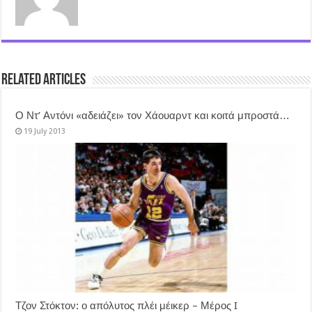
Related Articles
Ο Ντ’ Αντόνι «αδειάζει» τον Χάουαρντ και κοιτά μπροστά…
19 July 2013
Τζον Στόκτον: ο απόλυτος πλέι μέικερ – Μέρος I