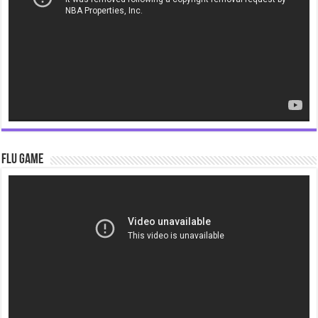
Flu Game
Video
Player