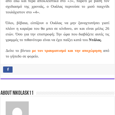
από εδώ και πέρα αποκλειστικά στο «3», παρότι με βάση τον
σχεδιασμό της χρονιάς, ο Ουάλας περνούσε το μισό παιχνίδι
τουλάχιστον στο «4».
Όλοι, βέβαια, ελπίζουν ο Ουάλας να μην ξαναχτυπήσει γιατί
πλέον η καριέρα του θα μπει σε κίνδυνο, αν και είναι μόλις 26
ετών. Όσο για την επιστροφή; Την ώρα που διαβάζετε αυτές τις
γραμμές το πιθανότερο είναι να έχει παίξει κατά του
Ντάλας
.
Δείτε τo βίντεο
με τον τραυματισμό και την αποχώρηση
από
το γήπεδο σε φορείo.
About nikolask11