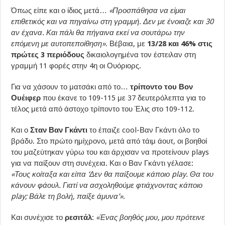
Όπως είπε και ο ίδιος μετά…
«Προσπάθησα να είμαι
επιθετικός και να πηγαίνω στη γραμμή. Δεν με ένοιαζε και 30
αν έχανα. Και πάλι θα πήγαινα εκεί να σουτάρω την
επόμενη με αυτοπεποίθηση»
. Βέβαια, με
13/28 και 46% στις
πρώτες 3 περιόδους
δικαιολογημένα τον έστειλαν στη
γραμμή 11 φορές στην 4η οι Ουόριορς.
Για να χάσουν το ματσάκι από το…
τρίποντο του Βον
Ουέιφερ
που έκανε το 109-115 με 37 δευτερόλεπτα για το
τέλος μετά από άστοχο τρίποντο του Έλις στο 109-112.
Και ο
Σταν Βαν Γκάντι
το έπαιζε cool-Βαν Γκάντι όλο το
βράδυ. Στο πρώτο ημίχρονο, μετά από τάιμ άουτ, οι βοηθοί
του μαζεύτηκαν γύρω του και άρχισαν να προτείνουν plays
για να παίξουν στη συνέχεια. Και ο Βαν Γκάντι γέλασε:
«Τους κοίταξα και είπα ‘Δεν θα παίξουμε κάποιο play. Θα του
κάνουν φάουλ. Γιατί να ασχοληθούμε φτιάχνοντας κάποιο
play; Βάλε τη βολή, παίξε άμυνα’»
.
Και συνέχισε το
ρεσιτάλ
:
«Ένας βοηθός μου, μου πρότεινε