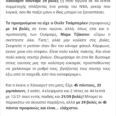
Χάουαρντ σούταρε 39 βολές
(!) στον αγώνα σε 44 λεπτά
συμμετοχής σπάζοντας ένα ρεκόρ του NBA, ρεκόρ που
λογικά, όσο θα παίζει μόνο ο ίδιος μπορεί να ξανασπάσει.
Το προηγούμενο το είχε ο Ουίλτ Τσάμπερλεν
(προφανώς)
με 34 βολές
σε έναν αγώνα, αλλά, όπως είπε και ο
προπονητής των Ουόριορς,
Μαρκ Τζάκσον
:
«Ξέρω τι
σκέπτεστε όλοι. ‘Γιατί;’, αλλά μην κολλάτε στις βολές.
Σκεφτείτε τι γινόταν όταν δεν του κάναμε φάουλ. Κάρφωνε,
έκανε χουκ στο στεφάνι. Είναι πολύ καλός παίκτης. Και είναι
πολύ κακός σουτέρ βολών. Θεωρήσαμε ότι έτσι θα δώσουμε
στους εαυτούς μας την καλύτερη ευκαιρία, προσπαθώντας
να χαλάσουμε το ρυθμό τους, βγάζοντας τους σουτέρ τους
έξω από το παιχνίδι, κάτι που καταφέραμε»
.
Και τι έκανε ο Χάουαρντ στο ματς; Είχε
45 πόντους, 23
ριμπάουντ,
3 ασίστ, 4 κλεψίματα και 2 τάπες σε 44 λεπτά
με 12/21 σουτ εντός παιδιάς και
21/39 βολές!
Μπορεί το
παρακάτω να ακουστεί παράξενο, αλλά
με 39 βολές οι 45
πόντοι προφανώς και είναι… ελάχιστοι.