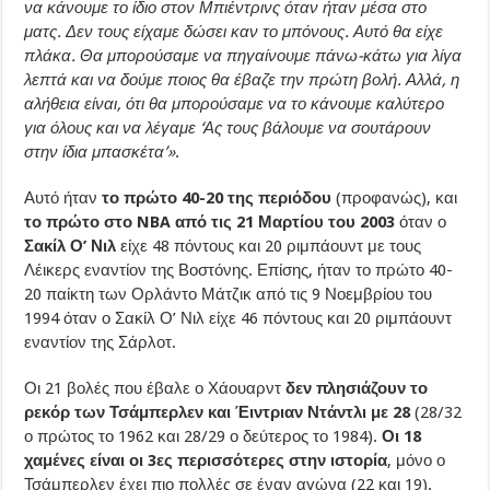
να κάνουμε το ίδιο στον Μπιέντρινς όταν ήταν μέσα στο
ματς. Δεν τους είχαμε δώσει καν το μπόνους. Αυτό θα είχε
πλάκα. Θα μπορούσαμε να πηγαίνουμε πάνω-κάτω για λίγα
λεπτά και να δούμε ποιος θα έβαζε την πρώτη βολή. Αλλά, η
αλήθεια είναι, ότι θα μπορούσαμε να το κάνουμε καλύτερο
για όλους και να λέγαμε ‘Ας τους βάλουμε να σουτάρουν
στην ίδια μπασκέτα’»
.
Αυτό ήταν
το πρώτο 40-20 της περιόδου
(προφανώς), και
το πρώτο στο NBA από τις 21 Μαρτίου του 2003
όταν ο
Σακίλ Ο’ Νιλ
είχε 48 πόντους και 20 ριμπάουντ με τους
Λέικερς εναντίον της Βοστόνης. Επίσης, ήταν το πρώτο 40-
20 παίκτη των Ορλάντο Μάτζικ από τις 9 Νοεμβρίου του
1994 όταν ο Σακίλ Ο’ Νιλ είχε 46 πόντους και 20 ριμπάουντ
εναντίον της Σάρλοτ.
Οι 21 βολές που έβαλε ο Χάουαρντ
δεν πλησιάζουν το
ρεκόρ των Τσάμπερλεν και Έιντριαν Ντάντλι
με 28
(28/32
ο πρώτος το 1962 και 28/29 ο δεύτερος το 1984).
Οι 18
χαμένες είναι οι 3ες περισσότερες στην ιστορία
, μόνο ο
Τσάμπερλεν έχει πιο πολλές σε έναν αγώνα (22 και 19).