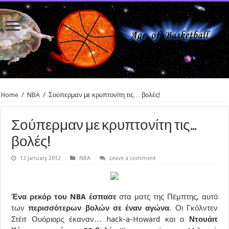
Home
/
NBA
/
Σούπερμαν με κρυπτονίτη τις… βολές!
Σούπερμαν με κρυπτονίτη τις…
βολές!
13 January 2012
NBA
Leave a comment
Ένα ρεκόρ του NBA έσπασε
στα ματς της Πέμπτης, αυτό
των
περισσότερων βολών σε έναν αγώνα
. Οι Γκόλντεν
Στέιτ Ουόριορς έκαναν… hack-a-Howard και ο
Ντουάιτ