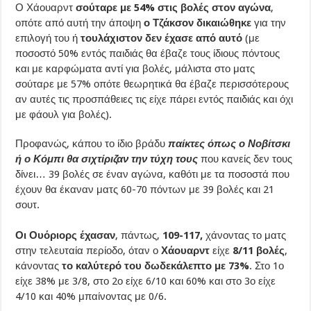
Ο Χάουαρντ
σούταρε με 54% στις βολές στον αγώνα
,
οπότε από αυτή την άποψη
ο Τζάκσον δικαιώθηκε
για την
επιλογή του ή
τουλάχιστον δεν έχασε από αυτό
(με
ποσοστό 50% εντός παιδιάς θα έβαζε τους ίδιους πόντους
και με καρφώματα αντί για βολές, μάλιστα στο ματς
σούταρε με 57% οπότε θεωρητικά θα έβαζε περισσότερους
αν αυτές τις προσπάθειες τις είχε πάρει εντός παιδιάς και όχι
με φάουλ για βολές).
Προφανώς, κάπου το ίδιο βράδυ
παίκτες όπως ο Νοβίτσκι
ή ο Κόμπι θα σιχτίριζαν την τύχη τους
που κανείς δεν τους
δίνει… 39 βολές σε έναν αγώνα, καθότι με τα ποσοστά που
έχουν θα έκαναν ματς 60-70 πόντων με 39 βολές και 21
σουτ.
Οι Ουόριορς έχασαν
, πάντως,
109-117,
χάνοντας το ματς
στην τελευταία περίοδο, όταν ο
Χάουαρντ
είχε
8/11 βολές
,
κάνοντας
το καλύτερό του δωδεκάλεπτο με 73%
. Στο 1ο
είχε 38% με 3/8, στο 2ο είχε 6/10 και 60% και στο 3ο είχε
4/10 και 40% μπαίνοντας με 0/6.