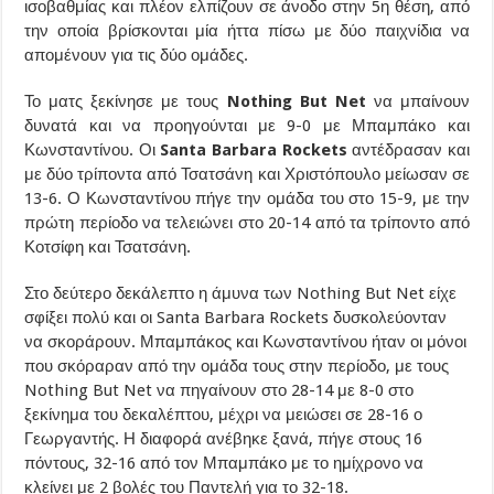
ισοβαθμίας και πλέον ελπίζουν σε άνοδο στην 5η θέση, από
την οποία βρίσκονται μία ήττα πίσω με δύο παιχνίδια να
απομένουν για τις δύο ομάδες.
Το ματς ξεκίνησε με τους
Nothing But Net
να μπαίνουν
δυνατά και να προηγούνται με 9-0 με Μπαμπάκο και
Κωνσταντίνου. Οι
Santa Barbara Rockets
αντέδρασαν και
με δύο τρίποντα από Τσατσάνη και Χριστόπουλο μείωσαν σε
13-6. Ο Κωνσταντίνου πήγε την ομάδα του στο 15-9, με την
πρώτη περίοδο να τελειώνει στο 20-14 από τα τρίποντο από
Κοτσίφη και Τσατσάνη.
Στο δεύτερο δεκάλεπτο η άμυνα των Nothing But Net είχε
σφίξει πολύ και οι Santa Barbara Rockets δυσκολεύονταν
να σκοράρουν. Μπαμπάκος και Κωνσταντίνου ήταν οι μόνοι
που σκόραραν από την ομάδα τους στην περίοδο, με τους
Nothing But Net να πηγαίνουν στο 28-14 με 8-0 στο
ξεκίνημα του δεκαλέπτου, μέχρι να μειώσει σε 28-16 ο
Γεωργαντής. Η διαφορά ανέβηκε ξανά, πήγε στους 16
πόντους, 32-16 από τον Μπαμπάκο με το ημίχρονο να
κλείνει με 2 βολές του Παντελή για το 32-18.