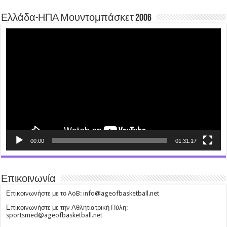
Ελλάδα-ΗΠΑ Μουντομπάσκετ 2006
Video
Player
00:00
01:31:17
Επικοινωνία
Επικοινωνήστε με το AoB: info@ageofbasketball.net
Επικοινωνήστε με την Αθλητιατρική Πύλη:
sportsmed@ageofbasketball.net