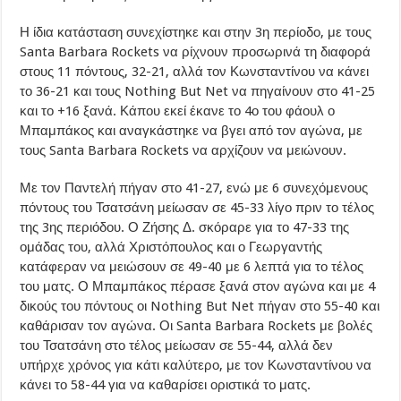
Η ίδια κατάσταση συνεχίστηκε και στην 3η περίοδο, με τους
Santa Barbara Rockets να ρίχνουν προσωρινά τη διαφορά
στους 11 πόντους, 32-21, αλλά τον Κωνσταντίνου να κάνει
το 36-21 και τους Nothing But Net να πηγαίνουν στο 41-25
και το +16 ξανά. Κάπου εκεί έκανε το 4ο του φάουλ ο
Μπαμπάκος και αναγκάστηκε να βγει από τον αγώνα, με
τους Santa Barbara Rockets να αρχίζουν να μειώνουν.
Με τον Παντελή πήγαν στο 41-27, ενώ με 6 συνεχόμενους
πόντους του Τσατσάνη μείωσαν σε 45-33 λίγο πριν το τέλος
της 3ης περιόδου. Ο Ζήσης Δ. σκόραρε για το 47-33 της
ομάδας του, αλλά Χριστόπουλος και ο Γεωργαντής
κατάφεραν να μειώσουν σε 49-40 με 6 λεπτά για το τέλος
του ματς. Ο Μπαμπάκος πέρασε ξανά στον αγώνα και με 4
δικούς του πόντους οι Nothing But Net πήγαν στο 55-40 και
καθάρισαν τον αγώνα. Οι Santa Barbara Rockets με βολές
του Τσατσάνη στο τέλος μείωσαν σε 55-44, αλλά δεν
υπήρχε χρόνος για κάτι καλύτερο, με τον Κωνσταντίνου να
κάνει το 58-44 για να καθαρίσει οριστικά το ματς.