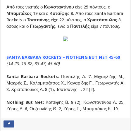
Από τους νικητές ο
Κωνσταντίνου
είχε 25 πόντους, ο
Μπαμπάκος
19 και ο
Κοτσίφης
8. Από τους Santa Barbara
Rockets ο
Τσατσάνης
είχε 22 πόντους, ο
Χριστόπουλος
8,
όσους και ο
Γεωργαντής
, ενώ ο
Παντελής
είχε 7 πόντους.
SANTA BARBARA ROCKETS – NOTHING BUT NET 45-60
(14-20, 18-32, 33-47, 45-60)
Santa Barbara Rockets:
Παντελής Δ. 7, Μιχαηλίδης Μ.,
Μακρής Σ., Καλομπράτσος Χ., Καναρίδης Γ., Γεωργαντής Α.
8, Χριστόπουλος Α. 8 (1), Τσατσάνης Γ. 22 (2).
Nothing But Net:
Κοτσίφης Β. 8 (2), Κωνσταντίνου Α. 25,
Ζήσης Δ. 6, Ουζουνίδης Θ. 2, Ζήσης Γ., Μπαμπάκος Κ. 19.