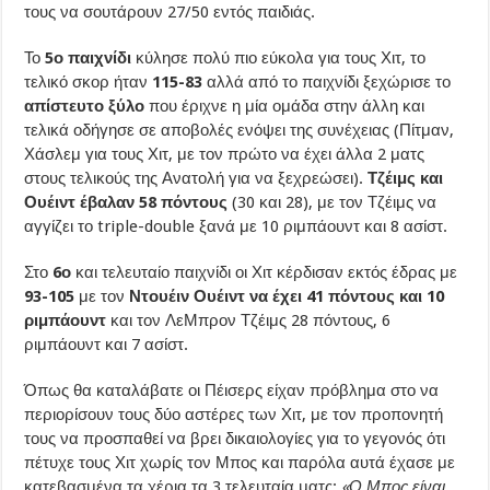
τους να σουτάρουν 27/50 εντός παιδιάς.
Το
5ο παιχνίδι
κύλησε πολύ πιο εύκολα για τους Χιτ, το
τελικό σκορ ήταν
115-83
αλλά από το παιχνίδι ξεχώρισε το
απίστευτο ξύλο
που έριχνε η μία ομάδα στην άλλη και
τελικά οδήγησε σε αποβολές ενόψει της συνέχειας (Πίτμαν,
Χάσλεμ για τους Χιτ, με τον πρώτο να έχει άλλα 2 ματς
στους τελικούς της Ανατολή για να ξεχρεώσει).
Τζέιμς και
Ουέιντ έβαλαν 58 πόντους
(30 και 28), με τον Τζέιμς να
αγγίζει το triple-double ξανά με 10 ριμπάουντ και 8 ασίστ.
Στο
6ο
και τελευταίο παιχνίδι οι Χιτ κέρδισαν εκτός έδρας με
93-105
με τον
Ντουέιν Ουέιντ να έχει 41 πόντους και 10
ριμπάουντ
και τον ΛεΜπρον Τζέιμς 28 πόντους, 6
ριμπάουντ και 7 ασίστ.
Όπως θα καταλάβατε οι Πέισερς είχαν πρόβλημα στο να
περιορίσουν τους δύο αστέρες των Χιτ, με τον προπονητή
τους να προσπαθεί να βρει δικαιολογίες για το γεγονός ότι
πέτυχε τους Χιτ χωρίς τον Μπος και παρόλα αυτά έχασε με
κατεβασμένα τα χέρια τα 3 τελευταία ματς:
«Ο Μπος είναι