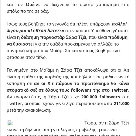
και τον
Ουέιντ
να δείχνουν το σωστό χαρακτήρα στο
υπόλοιπο της σειράς.
Ίσως τους βοήθησε το γεγονός ότι πλέον υπάρχουν
πολλοί
λιγότεροι «LeBron haters»
στον κόσμο. Υπεύθυνη γι’ αυτό
είναι
η διάσημη πορνοστάρ Σάρα Τζέι
, που είναι
πρόθυμη
να θυσιαστεί
για την ομάδα προκειμένου να αλλάξει το
αρνητικό κάρμα των Μαϊάμι Χιτ και να τους βοηθήσει να
φτάσουν στον τίτλο.
Γεννημένη στο Μαϊάμι η Σάρα Τζέι αποκάλυψε ότι οι Χιτ
είναι η ομάδα της καρδιάς της και δήλωσε σε ραδιοφωνική
εκπομπή ότι
αν οι Χιτ πάρουν το πρωτάθλημα θα κάνει
στοματικό σεξ σε όλους τους followers της στο Twitter
.
Αν αναρωτιέστε, η Σάρα Τζέι είχε
200.000 followers
στο
Twitter, οι οποίοι έχουν γίνει λίγο περισσότεροι από
211.000
μετά την ανακοίνωση.
Τώρα, αν η Σάρα Τζέι
έκανε τη δήλωση αυτή για λόγους προβολής ή αν είναι