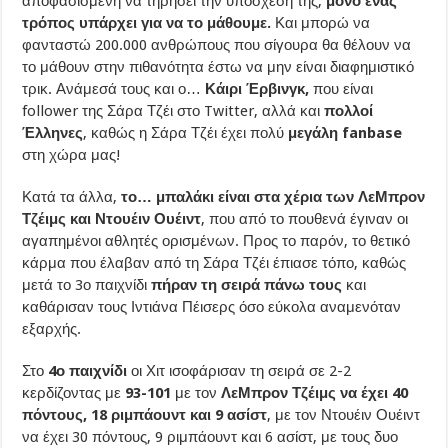
αποφασισμένη να τηρήσει την υπόσχεσή της,
μόνο ένας
τρόπος υπάρχει για να το μάθουμε.
Και μπορώ να
φανταστώ 200.000 ανθρώπους που σίγουρα θα θέλουν να
το μάθουν στην πιθανότητα έστω να μην είναι διαφημιστικό
τρικ. Ανάμεσά τους και ο…
Κάιρι Έρβινγκ,
που είναι
follower της Σάρα Τζέι στο Twitter, αλλά και
πολλοί
Έλληνες
, καθώς η Σάρα Τζέι έχει πολύ
μεγάλη fanbase
στη χώρα μας!
Κατά τα άλλα,
το… μπαλάκι είναι στα χέρια των ΛεΜπρον
Τζέιμς και Ντουέιν Ουέιντ
, που από το πουθενά έγιναν οι
αγαπημένοι αθλητές ορισμένων. Προς το παρόν, το θετικό
κάρμα που έλαβαν από τη Σάρα Τζέι έπιασε τόπο, καθώς
μετά το 3ο παιχνίδι
πήραν τη σειρά πάνω τους
και
καθάρισαν τους Ιντιάνα Πέισερς όσο εύκολα αναμενόταν
εξαρχής.
Στο
4ο παιχνίδι
οι Χιτ ισοφάρισαν τη σειρά σε 2-2
κερδίζοντας με
93-101
με τον
ΛεΜπρον Τζέιμς να έχει 40
πόντους, 18 ριμπάουντ και 9 ασίστ
, με τον Ντουέιν Ουέιντ
να έχει 30 πόντους, 9 ριμπάουντ και 6 ασίστ, με τους δυο