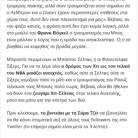
τρομερός παίκτης, αλλά όταν τραυματίζεται αυτό σημαίνει ότι
ο ΛεΜπρον και ο Ουέιντ έχουν περισσότερες επιθέσεις στα
χέρια τους. Αυτό δεν είναι πλεονέκτημα για μας»
. Βέβαια, αν
την ψάξει κανείς, η φράση αυτή δεν έχει καμία λογική, αλλά
στο μυαλό του
Φρανκ Βόγκελ
ο τραυματισμός του Μπος
είναι μάλλον ο λόγος που η ομάδα του αποκλείστηκε.
Ό,τι σε
βοηθάει να κοιμηθείς τα βράδια μεγάλε…
Μπροστά περιμένουν οι Μπόστον Σέλτικς ή οι Φιλαντέλφια
Σίξερς. Για να τα λέμε όλα
ο δρόμος των Χιτ ως τον τελικό
του NBA μοιάζει ανοιχτός
, καθώς ούτε οι Σέλτικς ούτε οι
Σίξερς γεμίζουν τόσο το μάτι και ο τραυματισμός του Ρόουζ
τελείωσε τους Μπουλς πολύ νωρίς. Βέβαια, όλοι θα ήθελαν
να δουν ένα
ζευγάρι Χιτ-Σέλτικς
στον τελικό Ανατολής,
μόνο και μόνο για την κόντρα των δύο.
Πριν κλείσουμε,
το βιντεάκι με τη Σάρα Τζέι
να (ξανα)λέει
ότι θα κάνει στοματικό σεξ σε όλους τους followers της στο
Twitter
(το επίμαχο σημείο είναι μετά τα 9 λεπτά)
: