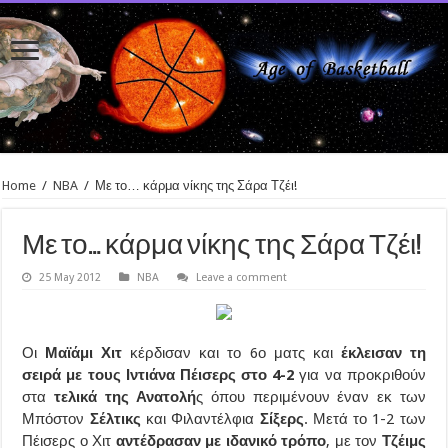
Home
/
NBA
/
Με το… κάρμα νίκης της Σάρα Τζέι!
Με το… κάρμα νίκης της Σάρα Τζέι!
25 May 2012
NBA
Leave a comment
Οι
Μαϊάμι Χιτ
κέρδισαν και το 6ο ματς και
έκλεισαν τη
σειρά με τους Ιντιάνα Πέισερς στο 4-2
για να προκριθούν
στα
τελικά της Ανατολή
ς όπου περιμένουν έναν εκ των
Μπόστον
Σέλτικς
και Φιλαντέλφια
Σίξερς
. Μετά το 1-2 των
Πέισερς ο Χιτ
αντέδρασαν με ιδανικό τρόπο
, με τον
Τζέιμς