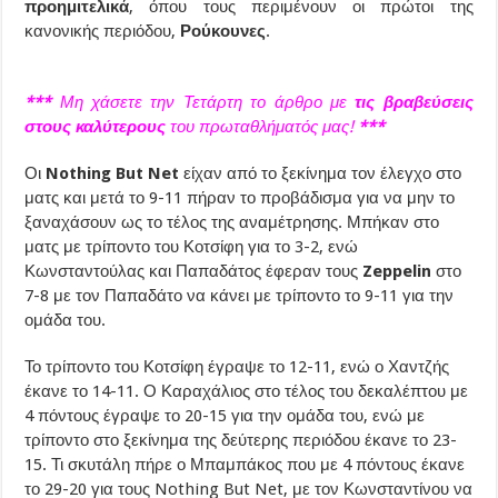
προημιτελικά
, όπου τους περιμένουν οι πρώτοι της
κανονικής περιόδου,
Ρούκουνες
.
***
Μη χάσετε την Τετάρτη το άρθρο με
τις βραβεύσεις
στους καλύτερους
του πρωταθλήματός μας!
***
Οι
Nothing But Net
είχαν από το ξεκίνημα τον έλεγχο στο
ματς και μετά το 9-11 πήραν το προβάδισμα για να μην το
ξαναχάσουν ως το τέλος της αναμέτρησης. Μπήκαν στο
ματς με τρίποντο του Κοτσίφη για το 3-2, ενώ
Κωνσταντούλας και Παπαδάτος έφεραν τους
Zeppelin
στο
7-8 με τον Παπαδάτο να κάνει με τρίποντο το 9-11 για την
ομάδα του.
Το τρίποντο του Κοτσίφη έγραψε το 12-11, ενώ ο Χαντζής
έκανε το 14-11. Ο Καραχάλιος στο τέλος του δεκαλέπτου με
4 πόντους έγραψε το 20-15 για την ομάδα του, ενώ με
τρίποντο στο ξεκίνημα της δεύτερης περιόδου έκανε το 23-
15. Τι σκυτάλη πήρε ο Μπαμπάκος που με 4 πόντους έκανε
το 29-20 για τους Nothing But Net, με τον Κωνσταντίνου να