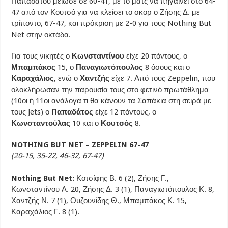
Παπαδάτου μείωσε σε 60-41, με το ματς να πηγαίνει στο 64-
47 από τον Κουτσό για να κλείσει το σκορ ο Ζήσης Δ. με
τρίποντο, 67-47, και πρόκριση με 2-0 για τους Nothing But
Net στην οκτάδα.
Για τους νικητές ο
Κωνσταντίνου
είχε 20 πόντους, ο
Μπαμπάκος
15, ο
Παναγιωτόπουλος
8 όσους και ο
Καραχάλιος
, ενώ ο
Χαντζής
είχε 7. Από τους Zeppelin, που
ολοκλήρωσαν την παρουσία τους στο φετινό πρωτάθλημα
(10οι ή 11οι ανάλογα τι θα κάνουν τα Σαπάκια στη σειρά με
τους Jets) ο
Παπαδάτος
είχε 12 πόντους, ο
Κωνσταντούλας
10 και ο
Κουτσός
8.
NOTHING BUT NET – ZEPPELIN 67-47
(20-15, 35-22, 46-32, 67-47)
Nothing But Net:
Κοτσίφης Β. 6 (2), Ζήσης Γ.,
Κωνσταντίνου Α. 20, Ζήσης Δ. 3 (1), Παναγιωτόπουλος Κ. 8,
Χαντζής Ν. 7 (1), Ουζουνίδης Θ., Μπαμπάκος Κ. 15,
Καραχάλιος Γ. 8 (1).