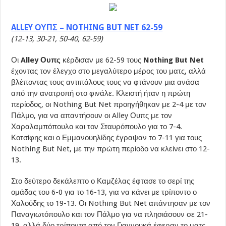
ALLEY ΟΥΠΣ – NOTHING BUT NET 62-59
(12-13, 30-21, 50-40, 62-59)
Οι
Alley Ουπς
κέρδισαν με 62-59 τους
Nothing But Net
έχοντας τον έλεγχο στο μεγαλύτερο μέρος του ματς, αλλά
βλέποντας τους αντιπάλους τους να φτάνουν μια ανάσα
από την ανατροπή στο φινάλε. Κλειστή ήταν η πρώτη
περίοδος, οι Nothing But Net προηγήθηκαν με 2-4 με τον
Πάλμο, για να απαντήσουν οι Alley Ουπς με τον
Χαραλαμπόπουλο και τον Σταυρόπουλο για το 7-4.
Κοτσίφης και ο Εμμανουηλίδης έγραψαν το 7-11 για τους
Nothing But Net, με την πρώτη περίοδο να κλείνει στο 12-
13.
Στο δεύτερο δεκάλεπτο ο Καμζέλας έφτασε το σερί της
ομάδας του 6-0 για το 16-13, για να κάνει με τρίποντο ο
Χαλούδης το 19-13. Οι Nothing But Net απάντησαν με τον
Παναγιωτόπουλο και τον Πάλμο για να πλησιάσουν σε 21-
19, αλλά δύο τρίποντα από τον Γιαννουκά έφεραν το ματς