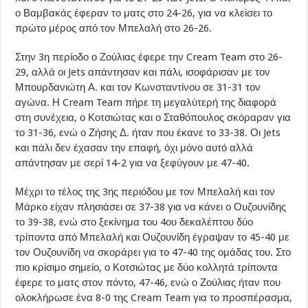
ο Βαμβακάς έφεραν το ματς στο 24-26, για να κλείσει το
πρώτο μέρος από τον Μπελαλή στο 26-26.
Στην 3η περίοδο ο Ζούλιας έφερε την Cream Team στο 26-
29, αλλά οι Jets απάντησαν και πάλι, ισοφάρισαν με τον
Μπουρδανιώτη Α. και τον Κωνσταντίνου σε 31-31 τον
αγώνα. Η Cream Team πήρε τη μεγαλύτερή της διαφορά
στη συνέχεια, ο Κοτσιώτας και ο Σταθόπουλος σκόραραν για
το 31-36, ενώ ο Ζήσης Δ. ήταν που έκανε το 33-38. Οι Jets
και πάλι δεν έχασαν την επαφή, όχι μόνο αυτό αλλά
απάντησαν με σερί 14-2 για να ξεφύγουν με 47-40.
Μέχρι το τέλος της 3ης περιόδου με τον Μπελαλή και τον
Μάρκο είχαν πλησιάσει σε 37-38 για να κάνει ο Ουζουνίδης
το 39-38, ενώ στο ξεκίνημα του 4ου δεκαλέπτου δύο
τρίποντα από Μπελαλή και Ουζουνίδη έγραψαν το 45-40 με
τον Ουζουνίδη να σκοράρει για το 47-40 της ομάδας του. Στο
πιο κρίσιμο σημείο, ο Κοτσιώτας με δύο κολλητά τρίποντα
έφερε το ματς στον πόντο, 47-46, ενώ ο Ζούλιας ήταν που
ολοκλήρωσε ένα 8-0 της Cream Team για το προσπέρασμα,