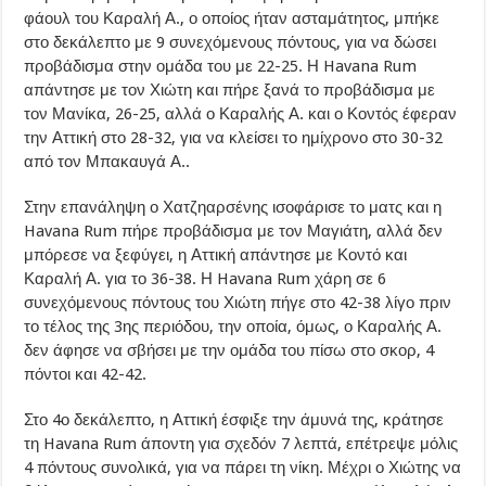
φάουλ του Καραλή Α., ο οποίος ήταν ασταμάτητος, μπήκε
στο δεκάλεπτο με 9 συνεχόμενους πόντους, για να δώσει
προβάδισμα στην ομάδα του με 22-25. Η Havana Rum
απάντησε με τον Χιώτη και πήρε ξανά το προβάδισμα με
τον Μανίκα, 26-25, αλλά ο Καραλής Α. και ο Κοντός έφεραν
την Αττική στο 28-32, για να κλείσει το ημίχρονο στο 30-32
από τον Μπακαυγά Α..
Στην επανάληψη ο Χατζηαρσένης ισοφάρισε το ματς και η
Havana Rum πήρε προβάδισμα με τον Μαγιάτη, αλλά δεν
μπόρεσε να ξεφύγει, η Αττική απάντησε με Κοντό και
Καραλή Α. για το 36-38. Η Havana Rum χάρη σε 6
συνεχόμενους πόντους του Χιώτη πήγε στο 42-38 λίγο πριν
το τέλος της 3ης περιόδου, την οποία, όμως, ο Καραλής Α.
δεν άφησε να σβήσει με την ομάδα του πίσω στο σκορ, 4
πόντοι και 42-42.
Στο 4ο δεκάλεπτο, η Αττική έσφιξε την άμυνά της, κράτησε
τη Havana Rum άποντη για σχεδόν 7 λεπτά, επέτρεψε μόλις
4 πόντους συνολικά, για να πάρει τη νίκη. Μέχρι ο Χιώτης να