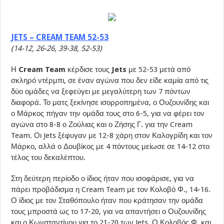
JETS – CREAM TEAM 52-53
(14-12, 26-26, 39-38, 52-53)
Η
Cream Team
κέρδισε τους
Jets
με 52-53 μετά από
σκληρό ντέρμπι, σε έναν αγώνα που δεν είδε καμία από τις
δύο ομάδες να ξεφεύγει με μεγαλύτερη των 7 πόντων
διαφορά. Το ματς ξεκίνησε ισορροπημένα, ο Ουζουνίδης και
ο Μάρκος πήγαν την ομάδα τους στο 6-5, για να φέρει τον
αγώνα στο 8-8 ο Ζούλιας και ο Ζήσης Γ. για την Cream
Team. Οι Jets ξέφυγαν με 12-8 χάρη στον Καλογρίδη και τον
Μάρκο, αλλά ο Δουβίκος με 4 πόντους μείωσε σε 14-12 στο
τέλος του δεκαλέπτου.
Στη δεύτερη περίοδο ο ίδιος ήταν που ισοφάρισε, για να
πάρει προβάδισμα η Cream Team με τον Κολοβό Φ., 14-16.
Ο ίδιος με τον Σταθόπουλο ήταν που κράτησαν την ομάδα
τους μπροστά ως το 17-20, για να απαντήσει ο Ουζουνίδης
και ο Κωνσταντίνου για το 21-20 των Jets. Ο Κολοβός Φ. και