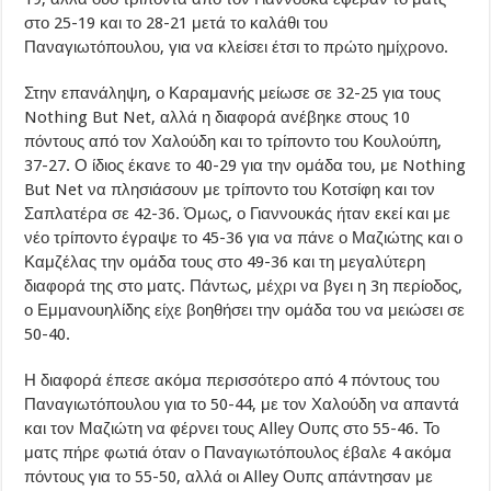
στο 25-19 και το 28-21 μετά το καλάθι του
Παναγιωτόπουλου, για να κλείσει έτσι το πρώτο ημίχρονο.
Στην επανάληψη, ο Καραμανής μείωσε σε 32-25 για τους
Nothing But Net, αλλά η διαφορά ανέβηκε στους 10
πόντους από τον Χαλούδη και το τρίποντο του Κουλούπη,
37-27. Ο ίδιος έκανε το 40-29 για την ομάδα του, με Nothing
But Net να πλησιάσουν με τρίποντο του Κοτσίφη και τον
Σαπλατέρα σε 42-36. Όμως, ο Γιαννουκάς ήταν εκεί και με
νέο τρίποντο έγραψε το 45-36 για να πάνε ο Μαζιώτης και ο
Καμζέλας την ομάδα τους στο 49-36 και τη μεγαλύτερη
διαφορά της στο ματς. Πάντως, μέχρι να βγει η 3η περίοδος,
ο Εμμανουηλίδης είχε βοηθήσει την ομάδα του να μειώσει σε
50-40.
Η διαφορά έπεσε ακόμα περισσότερο από 4 πόντους του
Παναγιωτόπουλου για το 50-44, με τον Χαλούδη να απαντά
και τον Μαζιώτη να φέρνει τους Alley Ουπς στο 55-46. Το
ματς πήρε φωτιά όταν ο Παναγιωτόπουλος έβαλε 4 ακόμα
πόντους για το 55-50, αλλά οι Alley Ουπς απάντησαν με