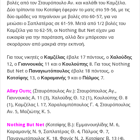
βολές από τον Σταυρόπουλο Αν. και καλάθι του Καμζέλα.
Δύο τρίποντα του Κοτσίφη έφεραν το ματς στο 59-56, με τις
δύο ομάδες να πηγαίνουν με βολές στο 60-57, για να
μειώσει ο Σαπλατέρας σε 61-59. Μετά από 1/2 βολές του
Καμζέλα για το 62-59, οι Nothing But Net είχαν μια
ευκαιρία για την παράταση, αλλά δεν μπόρεσαν να
σκοράρουν από μακριά στην εκπνοή.
Για τους νικητές ο
Καμζέλας
έβαλε 17 πόντους, ο
Χαλούδης
12, ο
Γιαννουκάς
11 και ο
Κουλούπης
8. Για τους Nothing
But Net ο
Παναγιωτόπουλος
έβαλε 18 πόντους, ο
Κοτσίφης
13, ο
Καραμανής
9 και ο
Πάλμος
7.
Alley Ουπς
(Σταυρόπουλος Αν.): Σταυρόπουλος Αγ.,
Γιαννουκάς Α. 11 (3), Χαλούδης Θ. 12 (1), Κουλούπης Θ. 8
(1), Καμζέλας Ι. 17, Χαραλαμπόπουλος Γ. 4, Σταυρόπουλος
Αν. 5, Μαζιώτης Κ. 5.
Nothing But Net
(Κοτσίφης Β.): Εμμανουηλίδης Μ. 6,
Καραμανής Ν. 9, Σαπλατέρας Θ. 4, Πάλμος Φ. 7,
Παναγιωτόπουλος Κ. 18, Φανός Ν. 2, Κοτσίφης Β. 13 (4).