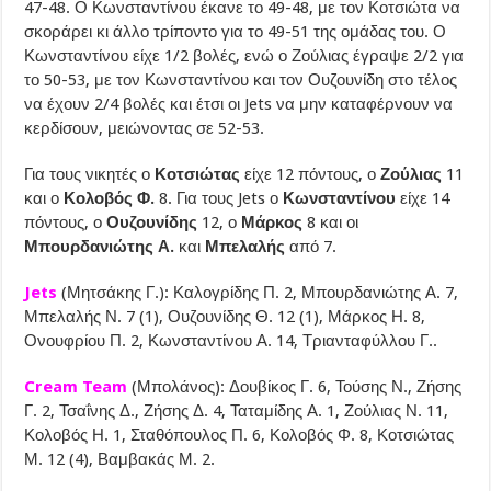
47-48. Ο Κωνσταντίνου έκανε το 49-48, με τον Κοτσιώτα να
σκοράρει κι άλλο τρίποντο για το 49-51 της ομάδας του. Ο
Κωνσταντίνου είχε 1/2 βολές, ενώ ο Ζούλιας έγραψε 2/2 για
το 50-53, με τον Κωνσταντίνου και τον Ουζουνίδη στο τέλος
να έχουν 2/4 βολές και έτσι οι Jets να μην καταφέρνουν να
κερδίσουν, μειώνοντας σε 52-53.
Για τους νικητές ο
Κοτσιώτας
είχε 12 πόντους, ο
Ζούλιας
11
και ο
Κολοβός Φ.
8. Για τους Jets ο
Κωνσταντίνου
είχε 14
πόντους, ο
Ουζουνίδης
12, ο
Μάρκος
8 και οι
Μπουρδανιώτης Α.
και
Μπελαλής
από 7.
Jets
(Μητσάκης Γ.): Καλογρίδης Π. 2, Μπουρδανιώτης Α. 7,
Μπελαλής Ν. 7 (1), Ουζουνίδης Θ. 12 (1), Μάρκος Η. 8,
Ονουφρίου Π. 2, Κωνσταντίνου Α. 14, Τριανταφύλλου Γ..
Cream Team
(Μπολάνος): Δουβίκος Γ. 6, Τούσης Ν., Ζήσης
Γ. 2, Τσαΐνης Δ., Ζήσης Δ. 4, Ταταμίδης Α. 1, Ζούλιας Ν. 11,
Κολοβός Η. 1, Σταθόπουλος Π. 6, Κολοβός Φ. 8, Κοτσιώτας
Μ. 12 (4), Βαμβακάς Μ. 2.