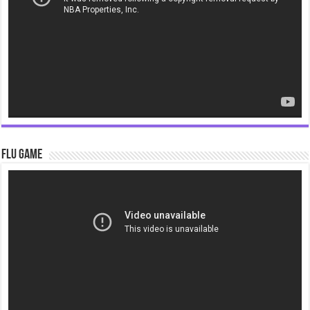
Flu Game
Video
Player