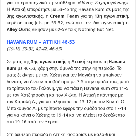
για το ερασιτεχνικό πρωτάθλημα
«Πάνος Ζαχαρογιάννης»
.
Η
Αττική
επικράτησε με 53-46 της Havana Rum σε ματς της
3ης αγωνιστικής
, η
Cream Team
για τη
13η αγωνιστική
,
κέρδισε τους Jets με 53-52, ενώ για την ίδια αγωνιστική οι
Alley Ουπς
νίκησαν με 62-59 τους Nothing But Net.
HAVANA RUM – ΑΤΤΙΚΗ 46-53
(19-16, 30-32, 42-42, 46-53)
Σε ματς της
3ης αγωνιστικής
η
Αττική
κέρδισε τη
Havana
Rum
με 46-53, χάρη στην άμυνά της στην 4η περίοδο. Το
ματς ξεκίνησε με τον Χιώτη και τον Μαγιάτη να μπαίνουν
δυνατά, να δίνουν προβάδισμα με 7-5 στην ομάδα τους μετά
το τρίποντο του Γαλάνη, για να πάει η Havana Rum στο 11-5
με τον Χατζηαρσένη και τον Χιώτη. Η Αττική απάντησε με
τον Καραλή Α., για να πλησιάσει σε 13-12 με τον Κοντό. Ο
Μπακαυγάς Α. με τρίποντο έφερε την ομάδα του στο 17-14
για να κάνει ο Χιώτης το 19-14 και να κλείσει το δεκάλεπτο
στο 19-16 από τον Ξερέα.
Στη δεύτερη περίοδο η Αττική ισοφάρισε με καλάθι και