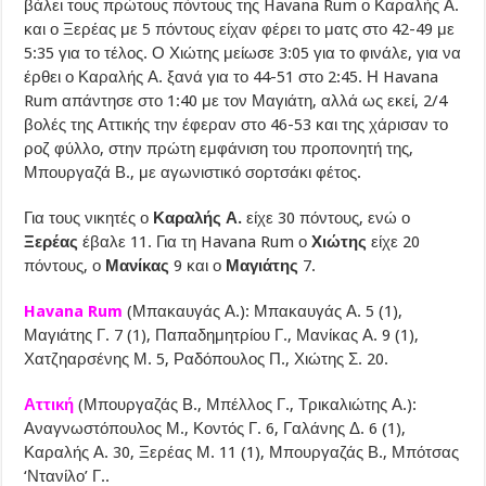
βάλει τους πρώτους πόντους της Havana Rum ο Καραλής Α.
και ο Ξερέας με 5 πόντους είχαν φέρει το ματς στο 42-49 με
5:35 για το τέλος. Ο Χιώτης μείωσε 3:05 για το φινάλε, για να
έρθει ο Καραλής Α. ξανά για το 44-51 στο 2:45. Η Havana
Rum απάντησε στο 1:40 με τον Μαγιάτη, αλλά ως εκεί, 2/4
βολές της Αττικής την έφεραν στο 46-53 και της χάρισαν το
ροζ φύλλο, στην πρώτη εμφάνιση του προπονητή της,
Μπουργαζά Β., με αγωνιστικό σορτσάκι φέτος.
Για τους νικητές ο
Καραλής Α.
είχε 30 πόντους, ενώ ο
Ξερέας
έβαλε 11. Για τη Havana Rum ο
Χιώτης
είχε 20
πόντους, ο
Μανίκας
9 και ο
Μαγιάτης
7.
Havana Rum
(Μπακαυγάς Α.): Μπακαυγάς Α. 5 (1),
Μαγιάτης Γ. 7 (1), Παπαδημητρίου Γ., Μανίκας Α. 9 (1),
Χατζηαρσένης Μ. 5, Ραδόπουλος Π., Χιώτης Σ. 20.
Αττική
(Μπουργαζάς Β., Μπέλλος Γ., Τρικαλιώτης Α.):
Αναγνωστόπουλος Μ., Κοντός Γ. 6, Γαλάνης Δ. 6 (1),
Καραλής Α. 30, Ξερέας Μ. 11 (1), Μπουργαζάς Β., Μπότσας
‘Ντανίλο’ Γ..