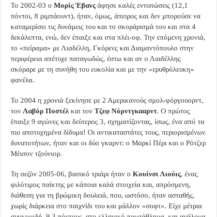
Το 2002-03 ο
Μορίς Έβανς
άφησε καλές εντυπώσεις (12,1
πόντοι, 8 ριμπάουντ), ήταν, όμως, άπειρος και δεν μπορούσε να
καταμερίσει τις δυνάμεις του και το σκοράρισμά του και στα 4
δεκάλεπτα, ενώ, δεν έπαιξε και στα πλέι-οφ. Την επόμενη χρονιά,
το «πείραμα» με Λιαδέλλη, Γκόρενς και Διαμαντόπουλο στην
περιφέρεια απέτυχε παταγωδώς, έστω και αν ο Λιαδέλλης
σκόραρε με τη συνήθη του ευκολία και με την «ερυθρόλευκη»
φανέλα.
Το 2004 η χρονιά ξεκίνησε με 2 Αμερικανούς σμολ-φόργουορντ,
τον
Λαβόρ Ποστέλ
και τον
Τζεφ Νόρντγκααρντ
. Ο πρώτος
έπαιξε 9 αγώνες και δεύτερος 3, σχηματίζοντας, ίσως, ένα από τα
πιο αποτυχημένα δίδυμα! Οι αντικαταστάτες τους, περιορισμένων
δυνατοτήτων, ήταν και οι δύο γκαρντ: ο Μαρκί Πέρι και ο Ρότζερ
Μέισον τζούνιορ.
Τη σεζόν 2005-06, βασικό τριάρι ήταν ο
Κ
ουίνσι Λιούις
, ένας
φιλότιμος παίκτης με κάποια καλά στοιχεία και, απρόσμενη,
διάθεση για τη βρώμικη δουλειά, που, ωστόσο, ήταν ασταθής,
χωρίς διάρκεια στο παιχνίδι του και μάλλον «σοφτ». Είχε μέτρια
συγκομιδή, 9,3 πόντους, στο ελληνικό πρωτάθλημα, και ανάλογα