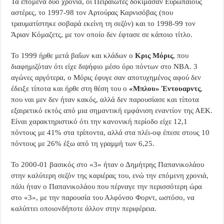
Τα επόμενα δύο χρόνια, οι Πειραιώτες δοκίμασαν Ευρωπαίους
αστέρες, το 1997-98 τον Αρτούρας Καρνισόβας (που
τραυματίστηκε σοβαρά εκείνη τη σεζόν) και το 1998-99 τον
Άριαν Κόμαζετς, με τον οποίο δεν έφτασε σε κάποιο τίτλο.
Το 1999 ήρθε μετά βαΐων και κλάδων ο
Κρις Μόρις
, που
διαφημιζόταν ότι είχε διψήφιο μέσο όρο πόντων στο NBA. 3
αγώνες αργότερα, ο Μόρις έφυγε σαν αποτυχημένος αφού δεν
έδειξε τίποτα και ήρθε στη θέση του ο
«Μπλου» Έντουαρντς
,
που ναι μεν δεν ήταν κακός, αλλά δεν παρουσίασε και τίποτα
εξαιρετικό εκτός από μια σημαντική εμφάνιση εναντίον της ΑΕΚ.
Είναι χαρακτηριστικό ότι την κανονική περίοδο είχε 12,1
πόντους με 41% στα τρίποντα, αλλά στα πλέι-οφ έπεσε στους 10
πόντους με 26% έξω από τη γραμμή των 6,25.
Το 2000-01 βασικός στο «3» ήταν ο Δημήτρης Παπανικολάου
στην καλύτερη σεζόν της καριέρας του, ενώ την επόμενη χρονιά,
πάλι ήταν ο Παπανικολάου που πέρναγε την περισσότερη ώρα
στο «3», με την παρουσία του Αλφόνσο Φορντ, ωστόσο, να
καλύπτει οποιονδήποτε άλλον στην περιφέρεια.