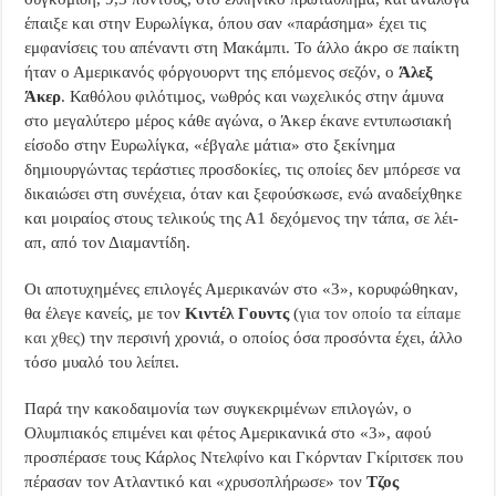
έπαιξε και στην Ευρωλίγκα, όπου σαν «παράσημα» έχει τις
εμφανίσεις του απέναντι στη Μακάμπι. Το άλλο άκρο σε παίκτη
ήταν ο Αμερικανός φόργουορντ της επόμενος σεζόν, ο
Άλεξ
Άκερ
. Καθόλου φιλότιμος, νωθρός και νωχελικός στην άμυνα
στο μεγαλύτερο μέρος κάθε αγώνα, ο Άκερ έκανε εντυπωσιακή
είσοδο στην Ευρωλίγκα, «έβγαλε μάτια» στο ξεκίνημα
δημιουργώντας τεράστιες προσδοκίες, τις οποίες δεν μπόρεσε να
δικαιώσει στη συνέχεια, όταν και ξεφούσκωσε, ενώ αναδείχθηκε
και μοιραίος στους τελικούς της Α1 δεχόμενος την τάπα, σε λέι-
απ, από τον Διαμαντίδη.
Οι αποτυχημένες επιλογές Αμερικανών στο «3», κορυφώθηκαν,
θα έλεγε κανείς, με τον
Κιντέλ Γουντς
(
για τον οποίo τα είπαμε
και χθες
) την περσινή χρονιά, ο οποίος όσα προσόντα έχει, άλλο
τόσο μυαλό του λείπει.
Παρά την κακοδαιμονία των συγκεκριμένων επιλογών, ο
Ολυμπιακός επιμένει και φέτος Αμερικανικά στο «3», αφού
προσπέρασε τους Κάρλος Ντελφίνο και Γκόρνταν Γκίριτσεκ που
πέρασαν τον Ατλαντικό και «χρυσοπλήρωσε» τον
Τζος