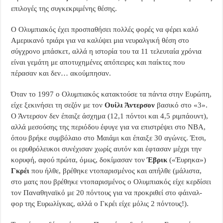
επιλογές της συγκεκριμένης θέσης.
Ο Ολυμπιακός έχει προσπαθήσει πολλές φορές να φέρει καλό
Αμερικανό τριάρι για να καλύψει μια νευραλγική θέση στο
σύγχρονο μπάσκετ, αλλά η ιστορία του τα 11 τελευταία χρόνια
είναι γεμάτη με αποτυχημένες απόπειρες και παίκτες που
πέρασαν και δεν… ακούμπησαν.
Όταν το 1997 ο Ολυμπιακός κατακτούσε τα πάντα στην Ευρώπη,
είχε ξεκινήσει τη σεζόν με τον
Ουίλι Άντερσον
βασικό στο «3».
Ο Άντερσον δεν έπαιζε άσχημα (12,1 πόντοι και 4,5 ριμπάουντ),
αλλά μεσούσης της περιόδου έφυγε για να επιστρέψει στο NBA,
όπου βρήκε συμβόλαιο στο Μαιάμι και έπαιξε 30 αγώνες. Έτσι,
οι ερυθρόλευκοι συνέχισαν χωρίς αυτόν και έφτασαν μέχρι την
κορυφή, αφού πρώτα, όμως, δοκίμασαν τον
Έβρικ
(«Έυρηκα»)
Γκρέι
που ήλθε, βρέθηκε ντοπαρισμένος και απήλθε (μάλιστα,
στο ματς που βρέθηκε ντοπαρισμένος ο Ολυμπιακός είχε κερδίσει
τον Παναθηναϊκό με 20 πόντους για να προκριθεί στο φάιναλ-
φορ της Ευρωλίγκας, αλλά ο Γκρέι είχε μόλις 2 πόντους!).