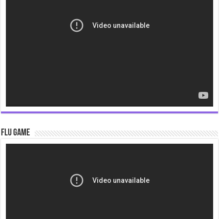
Flu Game
Video
Player