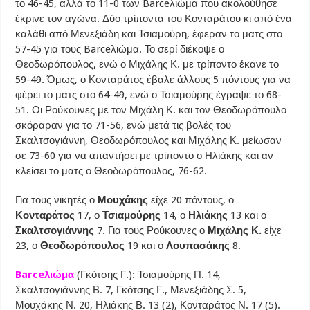
το 46-45, αλλά το 11-0 των Barceλιώμα που ακολούθησε
έκρινε τον αγώνα. Δύο τρίποντα του Κονταράτου κι από ένα
καλάθι από Μενεξιάδη και Τσιαμούρη, έφεραν το ματς στο
57-45 για τους Barceλιώμα. Το σερί διέκοψε ο
Θεοδωρόπουλος, ενώ ο Μιχάλης Κ. με τρίποντο έκανε το
59-49. Όμως, ο Κονταράτος έβαλε άλλους 5 πόντους για να
φέρει το ματς στο 64-49, ενώ ο Τσιαμούρης έγραψε το 68-
51. Οι Ρούκουνες με τον Μιχάλη Κ. και τον Θεοδωρόπουλο
σκόραραν για το 71-56, ενώ μετά τις βολές του
Σκαλτσογιάννη, Θεοδωρόπουλος και Μιχάλης Κ. μείωσαν
σε 73-60 για να απαντήσει με τρίποντο ο Ηλιάκης και αν
κλείσει το ματς ο Θεοδωρόπουλος, 76-62.
Για τους νικητές ο
Μουχάκης
είχε 20 πόντους, ο
Κονταράτος
17, ο
Τσιαμούρης
14, ο
Ηλιάκης
13 και ο
Σκαλτσογιάννης
7. Για τους Ρούκουνες ο
Μιχάλης Κ.
είχε
23, ο
Θεοδωρόπουλος
19 και ο
Λουπασάκης
8.
Barceλιώμα
(Γκότσης Γ.): Τσιαμούρης Π. 14,
Σκαλτσογιάννης Β. 7, Γκότσης Γ., Μενεξιάδης Σ. 5,
Μουχάκης Ν. 20, Ηλιάκης Β. 13 (2), Κονταράτος Ν. 17 (5).