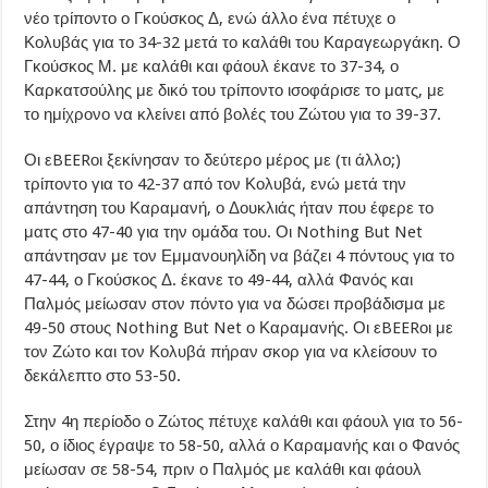
νέο τρίποντο ο Γκούσκος Δ, ενώ άλλο ένα πέτυχε ο
Κολυβάς για το 34-32 μετά το καλάθι του Καραγεωργάκη. Ο
Γκούσκος Μ. με καλάθι και φάουλ έκανε το 37-34, ο
Καρκατσούλης με δικό του τρίποντο ισοφάρισε το ματς, με
το ημίχρονο να κλείνει από βολές του Ζώτου για το 39-37.
Οι εBEERοι ξεκίνησαν το δεύτερο μέρος με (τι άλλο;)
τρίποντο για το 42-37 από τον Κολυβά, ενώ μετά την
απάντηση του Καραμανή, ο Δουκλιάς ήταν που έφερε το
ματς στο 47-40 για την ομάδα του. Οι Nothing But Net
απάντησαν με τον Εμμανουηλίδη να βάζει 4 πόντους για το
47-44, ο Γκούσκος Δ. έκανε το 49-44, αλλά Φανός και
Παλμός μείωσαν στον πόντο για να δώσει προβάδισμα με
49-50 στους Nothing But Net ο Καραμανής. Οι εBEERοι με
τον Ζώτο και τον Κολυβά πήραν σκορ για να κλείσουν το
δεκάλεπτο στο 53-50.
Στην 4η περίοδο ο Ζώτος πέτυχε καλάθι και φάουλ για το 56-
50, ο ίδιος έγραψε το 58-50, αλλά ο Καραμανής και ο Φανός
μείωσαν σε 58-54, πριν ο Παλμός με καλάθι και φάουλ