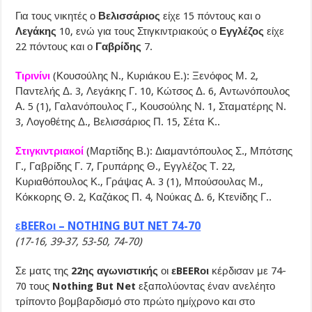
Για τους νικητές ο
Βελισσάριος
είχε 15 πόντους και ο
Λεγάκης
10, ενώ για τους Στιγκιντριακούς ο
Εγγλέζος
είχε
22 πόντους και ο
Γαβρίδης
7.
Τιρινίνι
(Κουσούλης Ν., Κυριάκου Ε.): Ξενόφος Μ. 2,
Παντελής Δ. 3, Λεγάκης Γ. 10, Κώτσος Δ. 6, Αντωνόπουλος
Α. 5 (1), Γαλανόπουλος Γ., Κουσούλης Ν. 1, Σταματέρης Ν.
3, Λογοθέτης Δ., Βελισσάριος Π. 15, Σέτα Κ..
Στιγκιντριακοί
(Μαρτίδης Β.): Διαμαντόπουλος Σ., Μπότσης
Γ., Γαβρίδης Γ. 7, Γρυπάρης Θ., Εγγλέζος Τ. 22,
Κυριαθόπουλος Κ., Γράψας Α. 3 (1), Μπούσουλας Μ.,
Κόκκορης Θ. 2, Καζάκος Π. 4, Νούκας Δ. 6, Κτενίδης Γ..
εBEERοι – NOTHING BUT NET 74-70
(17-16, 39-37, 53-50, 74-70)
Σε ματς της
22ης αγωνιστικής
οι
εBEERοι
κέρδισαν με 74-
70 τους
Nothing But Net
εξαπολύοντας έναν ανελέητο
τρίποντο βομβαρδισμό στο πρώτο ημίχρονο και στο