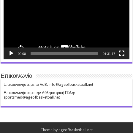
00:00
01:31:17
Επικοινωνία
Επικοινωνήστε με το AoB: info@ageofbasketball.net
Επικοινωνήστε με την Αθλητιατρική Πύλη:
sportsmed@ageofbasketball.net
Theme by ageofbasketball.net