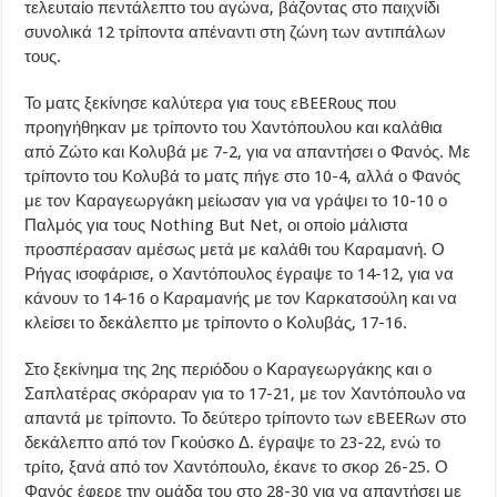
τελευταίο πεντάλεπτο του αγώνα, βάζοντας στο παιχνίδι
συνολικά 12 τρίποντα απέναντι στη ζώνη των αντιπάλων
τους.
Το ματς ξεκίνησε καλύτερα για τους εBEERους που
προηγήθηκαν με τρίποντο του Χαντόπουλου και καλάθια
από Ζώτο και Κολυβά με 7-2, για να απαντήσει ο Φανός. Με
τρίποντο του Κολυβά το ματς πήγε στο 10-4, αλλά ο Φανός
με τον Καραγεωργάκη μείωσαν για να γράψει το 10-10 ο
Παλμός για τους Nothing But Net, οι οποίο μάλιστα
προσπέρασαν αμέσως μετά με καλάθι του Καραμανή. Ο
Ρήγας ισοφάρισε, ο Χαντόπουλος έγραψε το 14-12, για να
κάνουν το 14-16 ο Καραμανής με τον Καρκατσούλη και να
κλείσει το δεκάλεπτο με τρίποντο ο Κολυβάς, 17-16.
Στο ξεκίνημα της 2ης περιόδου ο Καραγεωργάκης και ο
Σαπλατέρας σκόραραν για το 17-21, με τον Χαντόπουλο να
απαντά με τρίποντο. Το δεύτερο τρίποντο των εBEERων στο
δεκάλεπτο από τον Γκούσκο Δ. έγραψε το 23-22, ενώ το
τρίτο, ξανά από τον Χαντόπουλο, έκανε το σκορ 26-25. Ο
Φανός έφερε την ομάδα του στο 28-30 για να απαντήσει με