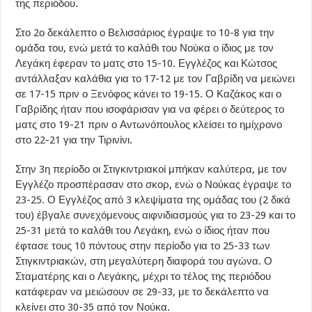
της περιόδου.
Στο 2ο δεκάλεπτο ο Βελισσάριος έγραψε το 10-8 για την
ομάδα του, ενώ μετά το καλάθι του Νούκα ο ίδιος με τον
Λεγάκη έφεραν το ματς στο 15-10. Εγγλέζος και Κώτσος
αντάλλαξαν καλάθια για το 17-12 με τον Γαβρίδη να μειώνει
σε 17-15 πριν ο Ξενόφος κάνει το 19-15. Ο Καζάκος και ο
Γαβρίδης ήταν που ισοφάρισαν για να φέρει ο δεύτερος το
ματς στο 19-21 πριν ο Αντωνόπουλος κλείσει το ημίχρονο
στο 22-21 για την Τιρινίνι.
Στην 3η περίοδο οι Στιγκιντριακοί μπήκαν καλύτερα, με τον
Εγγλέζο προσπέρασαν στο σκορ, ενώ ο Νούκας έγραψε το
23-25. Ο Εγγλέζος από 3 κλεψίματα της ομάδας του (2 δικά
του) έβγαλε συνεχόμενους αιφνιδιασμούς για το 23-29 και το
25-31 μετά το καλάθι του Λεγάκη, ενώ ο ίδιος ήταν που
έφτασε τους 10 πόντους στην περίοδο για το 25-33 των
Στιγκιντριακών, στη μεγαλύτερη διαφορά του αγώνα. Ο
Σταματέρης και ο Λεγάκης, μέχρι το τέλος της περιόδου
κατάφεραν να μειώσουν σε 29-33, με το δεκάλεπτο να
κλείνει στο 30-35 από τον Νούκα.