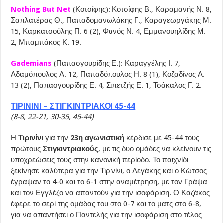
Nothing But Net
(Κοτσίφης): Κοτσίφης Β., Καραμανής Ν. 8,
Σαπλατέρας Θ., Παπαδομανωλάκης Γ., Καραγεωργάκης Μ.
15, Καρκατσούλης Π. 6 (2), Φανός Ν. 4, Εμμανουηλίδης Μ.
2, Μπαμπάκος Κ. 19.
Gademians
(Παπασγουρίδης Ε.): Καραγγέλης Ι. 7,
Αδαμόπουλος Α. 12, Παπαδόπουλος Η. 8 (1), Κοζαδίνος Α.
13 (2), Παπασγουρίδης Ε. 4, Σιπετζής Ε. 1, Τσάκαλος Γ. 2.
ΤΙΡΙΝΙΝΙ – ΣΤΙΓΚΙΝΤΡΙΑΚΟΙ 45-44
(8-8, 22-21, 30-35, 45-44)
Η
Τιρινίνι
για την
23η αγωνιστική
κέρδισε με 45-44 τους
πρώτους
Στιγκιντριακούς
, με τις δυο ομάδες να κλείνουν τις
υποχρεώσεις τους στην κανονική περίοδο. Το παιχνίδι
ξεκίνησε καλύτερα για την Τιρινίνι, ο Λεγάκης και ο Κώτσος
έγραψαν το 4-0 και το 6-1 στην αναμέτρηση, με τον Γράψα
και τον Εγγλέζο να απαντούν για την ισοφάριση. Ο Καζάκος
έφερε το σερί της ομάδας του στο 0-7 και το ματς στο 6-8,
για να απαντήσει ο Παντελής για την ισοφάριση στο τέλος