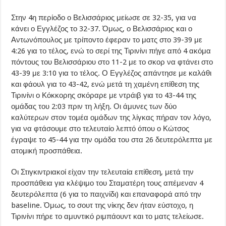
Στην 4η περίοδο ο Βελισσάριος μείωσε σε 32-35, για να
κάνει ο Εγγλέζος το 32-37. Όμως, ο Βελισσάριος και ο
Αντωνόπουλος με τρίποντο έφεραν το ματς στο 39-39 με
4:26 για το τέλος, ενώ το σερί της Τιρινίνι πήγε από 4 ακόμα
πόντους του Βελισσάριου στο 11-2 με το σκορ να φτάνει στο
43-39 με 3:10 για το τέλος. Ο Εγγλέζος απάντησε με καλάθι
και φάουλ για το 43-42, ενώ μετά τη χαμένη επίθεση της
Τιρινίνι ο Κόκκορης σκόραρε με ντράιβ για το 43-44 της
ομάδας του 2:03 πριν τη λήξη. Οι άμυνες των δύο
καλύτερων στον τομέα ομάδων της λίγκας πήραν τον λόγο,
για να φτάσουμε στο τελευταίο λεπτό όπου ο Κώτσος
έγραψε το 45-44 για την ομάδα του στα 26 δευτερόλεπτα με
ατομική προσπάθεια.
Οι Στιγκιντριακοί είχαν την τελευταία επίθεση, μετά την
προσπάθεια για κλέψιμο του Σταματέρη τους απέμεναν 4
δευτερόλεπτα (6 για το παιχνίδι) και επαναφορά από την
baseline. Όμως, το σουτ της νίκης δεν ήταν εύστοχο, η
Τιρινίνι πήρε το αμυντικό ριμπάουντ και το ματς τελείωσε.