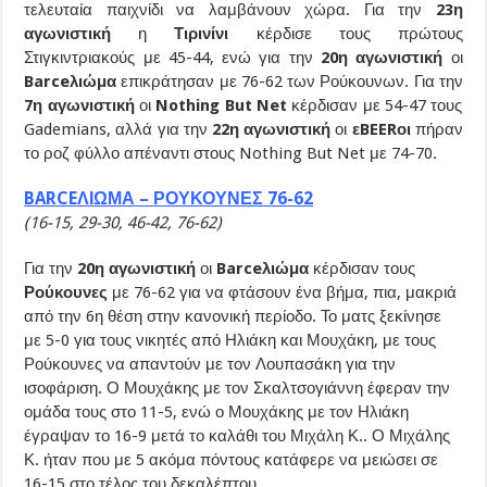
τελευταία παιχνίδι να λαμβάνουν χώρα. Για την
23η
αγωνιστική
η
Τιρινίνι
κέρδισε τους πρώτους
Στιγκιντριακούς με 45-44, ενώ για την
20η αγωνιστική
οι
Barceλιώμα
επικράτησαν με 76-62 των Ρούκουνων. Για την
7η αγωνιστική
οι
Nothing But Net
κέρδισαν με 54-47 τους
Gademians, αλλά για την
22η αγωνιστική
οι
εBEERοι
πήραν
το ροζ φύλλο απέναντι στους Nothing But Net με 74-70.
BARCEΛΙΩΜΑ – ΡΟΥΚΟΥΝΕΣ 76-62
(16-15, 29-30, 46-42, 76-62)
Για την
20η αγωνιστική
οι
Barceλιώμα
κέρδισαν τους
Ρούκουνες
με 76-62 για να φτάσουν ένα βήμα, πια, μακριά
από την 6η θέση στην κανονική περίοδο. Το ματς ξεκίνησε
με 5-0 για τους νικητές από Ηλιάκη και Μουχάκη, με τους
Ρούκουνες να απαντούν με τον Λουπασάκη για την
ισοφάριση. Ο Μουχάκης με τον Σκαλτσογιάννη έφεραν την
ομάδα τους στο 11-5, ενώ ο Μουχάκης με τον Ηλιάκη
έγραψαν το 16-9 μετά το καλάθι του Μιχάλη Κ.. Ο Μιχάλης
Κ. ήταν που με 5 ακόμα πόντους κατάφερε να μειώσει σε
16-15 στο τέλος του δεκαλέπτου.