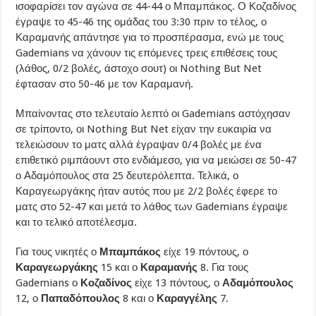
ισοφαρίσει τον αγώνα σε 44-44 ο Μπαμπάκος. Ο Κοζαδίνος
έγραψε το 45-46 της ομάδας του 3:30 πριν το τέλος, ο
Καραμανής απάντησε για το προσπέρασμα, ενώ με τους
Gademians να χάνουν τις επόμενες τρεις επιθέσεις τους
(λάθος, 0/2 βολές, άστοχο σουτ) οι Nothing But Net
έφτασαν στο 50-46 με τον Καραμανή.
Μπαίνοντας στο τελευταίο λεπτό οι Gademians αστόχησαν
σε τρίποντο, οι Nothing But Net είχαν την ευκαιρία να
τελειώσουν το ματς αλλά έγραψαν 0/4 βολές με ένα
επιθετικό ριμπάουντ στο ενδιάμεσο, για να μειώσει σε 50-47
ο Αδαμόπουλος στα 25 δευτερόλεπτα. Τελικά, ο
Καραγεωργάκης ήταν αυτός που με 2/2 βολές έφερε το
ματς στο 52-47 και μετά το λάθος των Gademians έγραψε
και το τελικό αποτέλεσμα.
Για τους νικητές ο
Μπαμπάκος
είχε 19 πόντους, ο
Καραγεωργάκης
15 και ο
Καραμανής
8. Για τους
Gademians ο
Κοζαδίνος
είχε 13 πόντους, ο
Αδαμόπουλος
12, ο
Παπαδόπουλος
8 και ο
Καραγγέλης
7.