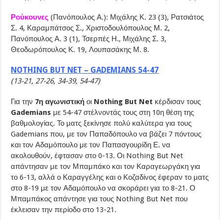
Ρούκουνες
(Πανόπουλος Α.): Μιχάλης Κ. 23 (3), Ρατσιάτος
Σ. 4, Καραμπάτσος Σ., Χριστοδουλόπουλος Μ. 2,
Πανόπουλος Α. 3 (1), Τσερπές Η., Μιχάλης Σ. 3,
Θεοδωρόπουλος Κ. 19, Λουπασάκης Μ. 8.
NOTHING BUT NET – GADEMIANS 54-47
(13-21, 27-26, 34-39, 54-47)
Για την
7η αγωνιστική
οι
Nothing But Net
κέρδισαν τους
Gademians
με 54-47 στέλνοντάς τους στη 10η θέση της
βαθμολογίας. Το ματς ξεκίνησε πολύ καλύτερα για τους
Gademians που, με τον Παπαδόπουλο να βάζει 7 πόντους
και τον Αδαμόπουλο με τον Παπασγουρίδη Ε. να
ακολουθούν, έφτασαν στο 0-13. Οι Nothing But Net
απάντησαν με τον Μπαμπάκο και τον Καραγεωργάκη για
το 6-13, αλλά ο Καραγγέλης και ο Κοζαδίνος έφεραν το ματς
στο 8-19 με τον Αδαμόπουλο να σκοράρει για το 8-21. Ο
Μπαμπάκος απάντησε για τους Nothing But Net που
έκλεισαν την περίοδο στο 13-21.