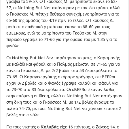
γράψει το 59-57. Ο Γκούσκος Μ. με τρίποντο έκανε το 62-
57, οι Nothing But Net απάντησαν με τον ίδιο τρόπο, αλλά
ο Γκούσκος Μ. πέτυχε δεύτερο συνεχόμενο τρίποντο για το
65-60 της ομάδας του 4:19 πριν το τέλος. Ο Γκούσκος Δ.
μετά από επιθετικό ριμπάουντ έκανε το 68-60 για τους
εBEERους, ενώ το 3ο τρίποντο του Γκούσκου Μ. στην
περίοδο έγραψε το 71-60 για την ομάδα του με 1:35 για το
φινάλε.
Οι Nothing But Net δεν παράτησαν το ματς, ο Καραμανής
με καλάθι και φάουλ και ο Παλμός μείωσαν σε 71-65 για να
κάνει ο Γκούσκος Δ. με 2/2 βολές στα 53 δευτερόλεπτα το
73-65. Ο Καραγεωργάκης σκόραρε γρήγορα, οι εBEERοι
είχαν 0/2 βολές και ο Φανός έγραψε καλάθι και φάουλ για
το 73-70 στα 33 δευτερόλεπτα. Οι εBEERοι έκαναν λάθος
στην επόμενη επίθεση, αλλά οι Nothing But Net αστόχησαν
στη δική τους και ο Γκούσκος Μ. με 1/2 βολές έγραψε το
τελικό 74-70, με τους Nothing But Net να χάνουν κι αυτοί 2
βολές στο φινάλε.
Για τους νικητές ο
Κολυβάς
είχε 16 πόντους, ο
Ζώτος
14, ο