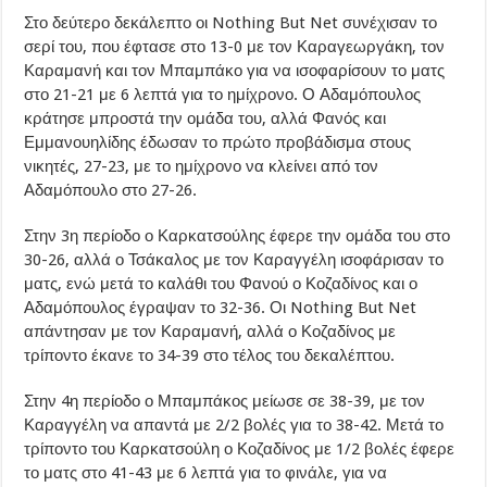
Στο δεύτερο δεκάλεπτο οι Nothing But Net συνέχισαν το
σερί του, που έφτασε στο 13-0 με τον Καραγεωργάκη, τον
Καραμανή και τον Μπαμπάκο για να ισοφαρίσουν το ματς
στο 21-21 με 6 λεπτά για το ημίχρονο. Ο Αδαμόπουλος
κράτησε μπροστά την ομάδα του, αλλά Φανός και
Εμμανουηλίδης έδωσαν το πρώτο προβάδισμα στους
νικητές, 27-23, με το ημίχρονο να κλείνει από τον
Αδαμόπουλο στο 27-26.
Στην 3η περίοδο ο Καρκατσούλης έφερε την ομάδα του στο
30-26, αλλά ο Τσάκαλος με τον Καραγγέλη ισοφάρισαν το
ματς, ενώ μετά το καλάθι του Φανού ο Κοζαδίνος και ο
Αδαμόπουλος έγραψαν το 32-36. Οι Nothing But Net
απάντησαν με τον Καραμανή, αλλά ο Κοζαδίνος με
τρίποντο έκανε το 34-39 στο τέλος του δεκαλέπτου.
Στην 4η περίοδο ο Μπαμπάκος μείωσε σε 38-39, με τον
Καραγγέλη να απαντά με 2/2 βολές για το 38-42. Μετά το
τρίποντο του Καρκατσούλη ο Κοζαδίνος με 1/2 βολές έφερε
το ματς στο 41-43 με 6 λεπτά για το φινάλε, για να