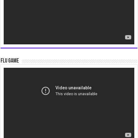
Flu Game
Video
Player