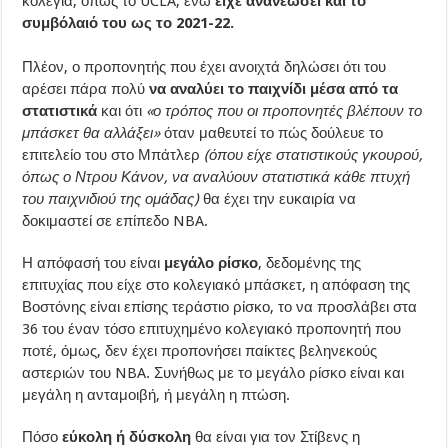
κολέγια, όπως το UCLA, ενώ
είχε ανανεώσει και το
συμβόλαιό του ως το 2021-22.
Πλέον, ο προπονητής που έχει ανοιχτά δηλώσει ότι του
αρέσει πάρα πολύ
να αναλύει το παιχνίδι μέσα από τα
στατιστικά
και ότι
«ο τρόπος που οι προπονητές βλέπουν το
μπάσκετ θα αλλάξει»
όταν μαθευτεί το πώς δούλευε το
επιτελείο του στο Μπάτλερ
(όπου είχε στατιστικούς γκουρού,
όπως ο Ντρου Κάνον, να αναλύουν στατιστικά κάθε πτυχή
του παιχνιδιού της ομάδας)
θα έχει την ευκαιρία να
δοκιμαστεί σε επίπεδο NBA.
Η απόφασή του είναι
μεγάλο ρίσκο
, δεδομένης της
επιτυχίας που είχε στο κολεγιακό μπάσκετ, η απόφαση της
Βοστόνης είναι επίσης τεράστιο ρίσκο, το να προσλάβει στα
36 του έναν τόσο επιτυχημένο κολεγιακό προπονητή που
ποτέ, όμως, δεν έχει προπονήσει παίκτες βεληνεκούς
αστεριών του NBA. Συνήθως με το μεγάλο ρίσκο είναι και
μεγάλη η ανταμοιβή, ή μεγάλη η πτώση.
Πόσο
εύκολη ή δύσκολη
θα είναι για τον Στίβενς η