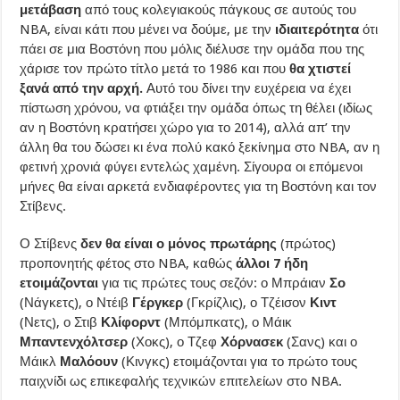
μετάβαση
από τους κολεγιακούς πάγκους σε αυτούς του
NBA, είναι κάτι που μένει να δούμε, με την
ιδιαιτερότητα
ότι
πάει σε μια Βοστόνη που μόλις διέλυσε την ομάδα που της
χάρισε τον πρώτο τίτλο μετά το 1986 και που
θα χτιστεί
ξανά από την αρχή.
Αυτό του δίνει την ευχέρεια να έχει
πίστωση χρόνου, να φτιάξει την ομάδα όπως τη θέλει (ιδίως
αν η Βοστόνη κρατήσει χώρο για το 2014), αλλά απ’ την
άλλη θα του δώσει κι ένα πολύ κακό ξεκίνημα στο NBA, αν η
φετινή χρονιά φύγει εντελώς χαμένη. Σίγουρα οι επόμενοι
μήνες θα είναι αρκετά ενδιαφέροντες για τη Βοστόνη και τον
Στίβενς.
Ο Στίβενς
δεν θα είναι ο μόνος πρωτάρης
(πρώτος)
προπονητής φέτος στο NBA, καθώς
άλλοι 7 ήδη
ετοιμάζονται
για τις πρώτες τους σεζόν: ο Μπράιαν
Σο
(Νάγκετς), ο Ντέιβ
Γέργκερ
(Γκρίζλις), ο Τζέισον
Κιντ
(Νετς), ο Στιβ
Κλίφορντ
(Μπόμπκατς), ο Μάικ
Μπαντενχόλτσερ
(Χοκς), ο Τζεφ
Χόρνασεκ
(Σανς) και ο
Μάικλ
Μαλόουν
(Κινγκς) ετοιμάζονται για το πρώτο τους
παιχνίδι ως επικεφαλής τεχνικών επιτελείων στο NBA.