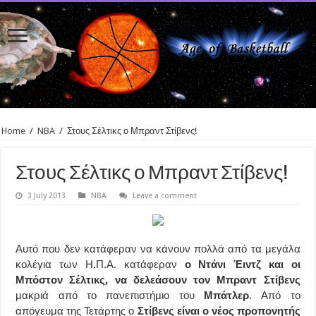
Home
/
NBA
/
Στους Σέλτικς ο Μπραντ Στίβενς!
Στους Σέλτικς ο Μπραντ Στίβενς!
3 July 2013
NBA
Leave a comment
Αυτό που δεν κατάφεραν να κάνουν πολλά από τα μεγάλα
κολέγια των Η.Π.Α. κατάφεραν
ο Ντάνι Έιντζ και οι
Μπόστον Σέλτικς, να δελεάσουν τον Μπραντ Στίβενς
μακριά από το πανεπιστήμιο του
Μπάτλερ
. Από το
απόγευμα της Τετάρτης ο
Στίβενς είναι ο νέος προπονητής