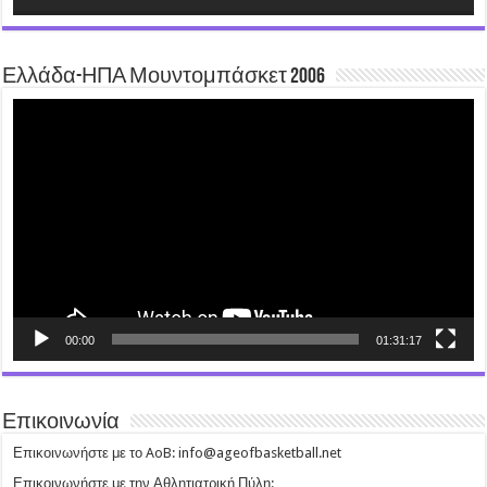
Ελλάδα-ΗΠΑ Μουντομπάσκετ 2006
Video
Player
00:00
01:31:17
Επικοινωνία
Επικοινωνήστε με το AoB: info@ageofbasketball.net
Επικοινωνήστε με την Αθλητιατρική Πύλη: