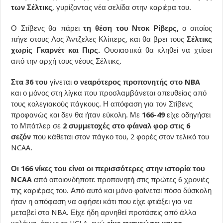
των Σέλτικς
, γυρίζοντας νέα σελίδα στην καριέρα του.
Ο Στίβενς θα πάρει
τη θέση του Ντοκ Ρίβερς,
ο οποίος
πήγε στους Λος Άντζελες Κλίπερς, και θα βρει τους
Σέλτικς
χωρίς Γκαρνέτ και Πιρς.
Ουσιαστικά θα κληθεί να χτίσει
από την αρχή τους νέους Σέλτικς.
Στα 36 του
γίνεται
ο νεαρότερος προπονητής στο NBA
και ο μόνος στη λίγκα που προσλαμβάνεται απευθείας από
τους κολεγιακούς πάγκους. Η απόφαση για τον Στίβενς
προφανώς και δεν θα ήταν εύκολη. Με
166-49
είχε οδηγήσει
το Μπάτλερ σε
2 συμμετοχές στο φάιναλ φορ στις 6
σεζόν
που κάθεται στον πάγκο του, 2 φορές στον τελικό του
NCAA.
Οι 166 νίκες του είναι οι περισσότερες στην ιστορία του
NCAA
από οποιονδήποτε προπονητή στις πρώτες 6 χρονιές
της καριέρας του. Από αυτό και μόνο φαίνεται πόσο δύσκολη
ήταν η απόφαση να αφήσει κάτι που είχε φτιάξει για να
μεταβεί στο NBA. Είχε ήδη αρνηθεί προτάσεις από άλλα