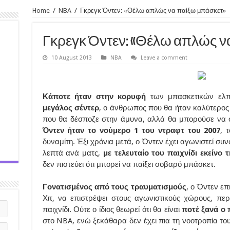
Home
/
NBA
/
Γκρεγκ Όντεν: «Θέλω απλώς να παίξω μπάσκετ»
Γκρεγκ Όντεν: «Θέλω απλώς ν
10 August 2013
NBA
Leave a comment
Κάποτε ήταν στην κορυφή
των μπασκετικών ελ
μεγάλος σέντερ
, ο άνθρωπος που θα ήταν καλύτερος 
που θα δέσποζε στην άμυνα, αλλά θα μπορούσε να σ
Όντεν ήταν το νούμερο 1 του ντραφτ του 2007
, 
δυναμίτη. Έξι χρόνια μετά, ο Όντεν έχει αγωνιστεί σ
λεπτά ανά ματς,
με τελευταίο του παιχνίδι εκείνο
δεν πιστεύει ότι μπορεί να παίξει σοβαρό μπάσκετ.
Γονατισμένος από τους τραυματισμούς
, ο Όντεν επ
Χιτ, να επιστρέψει στους αγωνιστικούς χώρους, περ
παιχνίδι. Ούτε ο ίδιος θεωρεί ότι θα είναι
ποτέ ξανά ο 
στο NBA, ενώ ξεκάθαρα δεν έχει πια τη νοοτροπία του