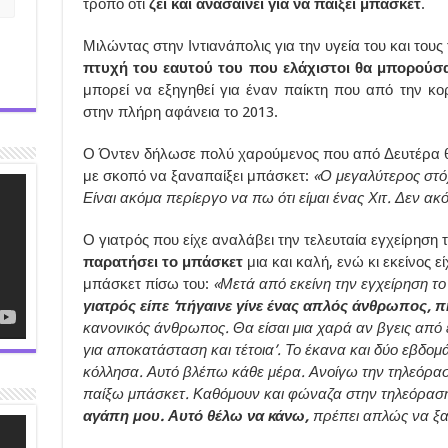
τρόπο ότι
ζει και ανασαίνει για να παίξει μπάσκετ
.
Μιλώντας στην Ιντιανάπολις για την υγεία του και τους
πτυχή του εαυτού του που ελάχιστοι θα μπορούσ
μπορεί να εξηγηθεί για έναν παίκτη που από την κο
στην πλήρη αφάνεια το 2013.
Ο Όντεν δήλωσε πολύ χαρούμενος που από Δευτέρα θα 
με σκοπό να ξαναπαίξει μπάσκετ:
«Ο μεγαλύτερος στόχ
Είναι ακόμα περίεργο να πω ότι είμαι ένας Χιτ. Δεν ακ
Ο γιατρός που είχε αναλάβει την τελευταία εγχείρηση 
παρατήσει το μπάσκετ
μια και καλή, ενώ κι εκείνος 
μπάσκετ πίσω του:
«Μετά από εκείνη την εγχείρηση το 
γιατρός είπε ‘πήγαινε γίνε ένας απλός άνθρωπος, π
κανονικός άνθρωπος. Θα είσαι μια χαρά αν βγεις από
για αποκατάσταση και τέτοια’. Το έκανα και δύο εβδο
κόλλησα. Αυτό βλέπω κάθε μέρα. Ανοίγω την τηλεόρα
παίξω μπάσκετ. Καθόμουν και φώναζα στην τηλεόραση
αγάπη μου. Αυτό θέλω να κάνω,
πρέπει απλώς να ξ