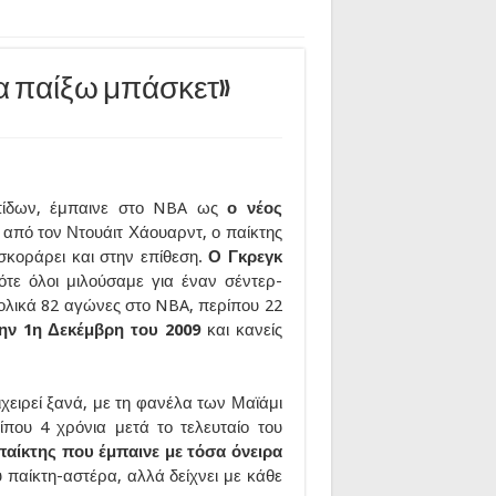
α παίξω μπάσκετ»
πίδων, έμπαινε στο NBA ως
ο νέος
από τον Ντουάιτ Χάουαρντ, ο παίκτης
κοράρει και στην επίθεση.
Ο Γκρεγκ
τότε όλοι μιλούσαμε για έναν σέντερ-
υνολικά 82 αγώνες στο NBA, περίπου 22
 την 1η Δεκέμβρη του 2009
και κανείς
ιχειρεί ξανά, με τη φανέλα των Μαϊάμι
ίπου 4 χρόνια μετά το τελευταίο του
παίκτης που έμπαινε με τόσα όνειρα
 παίκτη-αστέρα, αλλά δείχνει με κάθε