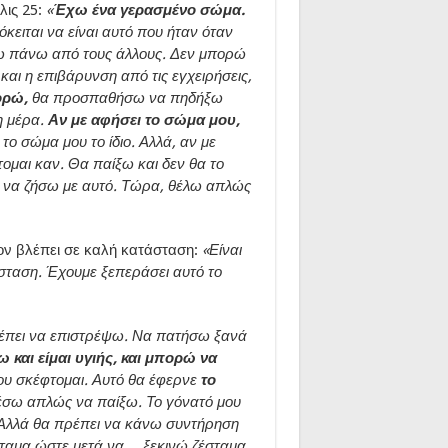
λις 25:
«
Έχω ένα γερασμένο σώμα.
κειται να είναι αυτό που ήταν όταν
ω πάνω από τους άλλους. Δεν μπορώ
και η επιβάρυνση από τις εγχειρήσεις,
ορώ,
θα προσπαθήσω να πηδήξω
η μέρα.
Αν με αφήσει το σώμα μου,
 σώμα μου το ίδιο. Αλλά, αν με
φτομαι καν. Θα παίξω και δεν θα το
ι να ζήσω με αυτό. Τώρα, θέλω απλώς
ον βλέπει σε καλή κατάσταση:
«Είναι
σταση. Έχουμε ξεπεράσει αυτό το
έπει να επιστρέψω. Να πατήσω ξανά
ω και είμαι υγιής, και μπορώ να
που σκέφτομαι. Αυτό θα έφερνε
το
σω απλώς να παίξω. Το γόνατό μου
Αλλά θα πρέπει να κάνω συντήρηση
σταμα ώστε μετά να… ξεκινώ ζέσταμα