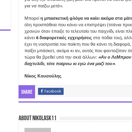
για να παίξω μετά»
.
Μπορεί
η μπασκετική φλόγα να καίει ακόμα στα μάτ
όλη προσπάθεια που κάνει να επιστρέψει (τιτάνια προσ
χρονών όταν έπαιξε το τελευταίο του παιχνίδι, είναι πλ
κάνει
6 διαφορετικές εγχειρήσεις
στα πόδια του), αλλ
έχει τη νοοτροπία του παίκτη που θα κάνει τη διαφορά,
παίξει μπάσκετ, ακόμα κι αν, αυτός που φανταζόταν ότ
τώρα θα βρεθεί υπό την σκιά άλλων:
«Αν ο ΛεΜπρον 
δαχτυλίδι, τότε παίρνω κι εγώ ένα μαζί του»
.
Νίκος Κουσούλης
Facebook
Share
About nikolask11