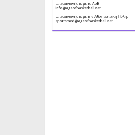
Επικοινωνήστε με το AoB:
info@ageofbasketball.net
Επικοινωνήστε με την Αθλητιατρική Πύλη:
sportsmed@ageofbasketball.net