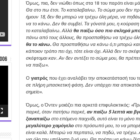
Όμως, πια, δεν νιώθει όπως στα 18 του παρότι είναι μό
Θα στο πω έτσι. Το καταλαβαίνω. Το σώμα μου δεν πρό
ήμουν 18, δεν θα μπορώ να τρέχω όλη μέρα, να πηδά
να το κάνω. Δεν θα συμβεί. Τα γόνατά μου, η κούραση 
το καταλαβαίνω. Αλλά
θα παίξω όσο πιο σκληρά μπ
πάνω από τους άλλους, θα προσπαθήσω να τρέχω όλ
θα το κάνω.
Θα προσπαθήσω να κάνω ό,τι μπορώ και το
κάποιον τρόπο πει όχι, τότε είναι όχι. Αλλά δεν το σκέ
σκέφτομαι καν. Αν δεν αντέξει το σώμα μου, θα πρέπε
006
να παίξω»
.
Ο
γιατρός
που έχει αναλάβει την αποκατάστασή του τ
σε πλήρη μπασκετική φάση. Δεν υπάρχει πια αποκατά
σημείο»
.
Όμως, ο Όντεν μοιάζει πια αρκετά επιφυλακτικός:
«Πρ
παρκέ, όταν πατήσω παρκέ,
αν παίξω 5 λεπτά και βγ
ξαναπαίξω
στο επόμενο παιχνίδι, αυτό είναι το μόνο 
μεγαλύτερο χαμόγελο
στο πρόσωπό μου, το να μπορέ
είναι καλά. Μπορώ να περπατώ, να πηδώ, να τρέχω. 
για όλη την υπόλοιπη ζωή μου. Θα πρέπει να κάνω ζέ