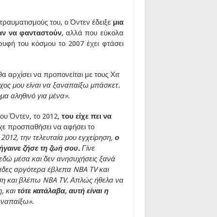
 τραυματισμούς του, ο Όντεν έδειξε
μια
αν να φανταστούν
, αλλά που εύκολα
ρυφή του κόσμου το 2007 έχει φτάσει
αρχίσει να προπονείται με τους Χιτ
ος μου είναι να ξαναπαίξω μπάσκετ.
όμα αληθινό για μένα»
.
του Όντεν, το 2012,
του είχε πει να
είχε προσπαθήσει να αφήσει το
2012, την τελευταία μου εγχείρηση,
ο
ήγαινε ζήσε τη ζωή σου.
Γίνε
 εδώ μέσα και δεν ανησυχήσεις ξανά
μάδες αργότερα έβλεπα NBA TV και
ση και βλέπω NBA TV. Απλώς ήθελα να
, και
τότε κατάλαβα, αυτή είναι η
αναπαίξω»
.