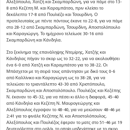
Αλεξόπουλο, Χατζή και Σκαμπαρδώνη, για να πάμε στο 13-
8 από Κεζέπη Μ. και Καραμπάτσο, πριν κλείσει το
δεκάλεπτο 17-8 από Πουλιέζο και Τσουρδίνη. Ο
προτελευταίος με πέντε πόντους έκανε το 22-8, για να πάμε
στο 28-12 από Σκαμπαρδώνη, Τσουρδίνη, Αποστολόπουλο
και Καραγιώργη. Το ημίχρονο τελείωσε 30-16 από
Σκαμπαρδώνη και Κάνδηλα.
Στο ξεκίνημα της επανάληψης Ντεμίρης, Χατζής και
Κάνδηλας πήγαν το σκορ ως το 32-22, για να ακολουθήσει
ένα 6-0 από Χατζή και Καραμπάτσο για το 38-22. Οι
Μπάσχετοι με τη σειρά τους απάντησαν με δικό τους 0-6
από Καλλίνικο και Καραγιώργη ως το 38-28, για να
τελειώσει το τριαντάλεπτο 43-30 από Χριστόπουλο,
Σκαμπαρδώνη και Αποστολόπουλο. Πουλιέζος και Κεζέπης
Ν. έκαναν το 45-32, για να πέσει κι άλλο η διαφορά, 45-40
από Κάνδηλα και Κεζέπη Ν. Μαυρογεώργης και
Αλεξόπουλος έγραψαν το 48-40, για να μειώσουν 48-46 με
2:41 για το φινάλε Κεζέπης Ν. και Αποστολόπουλος.
Αλεξόπουλος και Πουλιέζος έφεραν το ματς στο 51-46 με 19
δευτερόλεπτα στο ρολόι, το οποίο μηδενίστηκε με το σκορ