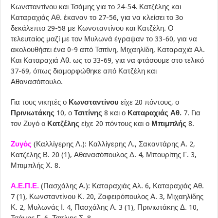
Κωνσταντίνου και Τσάμης για το 24-54. Κατζέλης και
Καταραχιάς Αθ. έκαναν το 27-56, για να κλείσει το 3ο
δεκάλεπτο 29-58 με Κωνσταντίνου και Κατζέλη. Ο
τελευταίος μαζί με τον Μυλωνά έγραψαν το 33-60, για να
ακολουθήσει ένα 0-9 από Τσιτίνη, Μιχαηλίδη, Καταραχιά Αλ.
Και Καταραχιά Αθ. ως το 33-69, για να φτάσουμε στο τελικό
37-69, όπως διαμορφώθηκε από Κατζέλη και
Αθανασόπουλο.
Για τους νικητές ο
Κωνσταντίνου
είχε 20 πόντους, ο
Πρινιωτάκης
10, ο
Τσιτίνης
8 και ο
Καταραχιάς Αθ.
7. Για
τον Ζυγό ο
Κατζέλης
είχε 20 πόντους και ο
Μπιμπλής
8.
Ζυγός
(Καλλίγερης Λ.): Καλλίγερης Λ., Σακαντάρης Α. 2,
Κατζέλης Β. 20 (1), Αθανασόπουλος Δ. 4, Μπουρίτης Γ. 3,
Μπιμπλής Χ. 8.
Α.Ε.Π.Ε.
(Πασχάλης Α.): Καταραχιάς Αλ. 6, Καταραχιάς Αθ.
7 (1), Κωνσταντίνου Κ. 20, Ζαφειρόπουλος Α. 3, Μιχαηλίδης
Κ. 2, Μυλωνάς Ι. 4, Πασχάλης Α. 3 (1), Πρινιωτάκης Δ. 10,