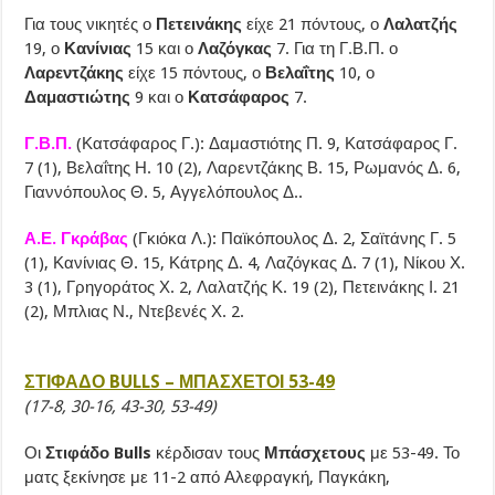
Για τους νικητές ο
Πετεινάκης
είχε 21 πόντους, ο
Λαλατζής
19, ο
Κανίνιας
15 και ο
Λαζόγκας
7. Για τη Γ.Β.Π. ο
Λαρεντζάκης
είχε 15 πόντους, ο
Βελαΐτης
10, ο
Δαμαστιώτης
9 και ο
Κατσάφαρος
7.
Γ.Β.Π.
(Κατσάφαρος Γ.): Δαμαστιότης Π. 9, Κατσάφαρος Γ.
7 (1), Βελαΐτης Η. 10 (2), Λαρεντζάκης Β. 15, Ρωμανός Δ. 6,
Γιαννόπουλος Θ. 5, Αγγελόπουλος Δ..
Α.Ε. Γκράβας
(Γκιόκα Λ.): Παϊκόπουλος Δ. 2, Σαϊτάνης Γ. 5
(1), Κανίνιας Θ. 15, Κάτρης Δ. 4, Λαζόγκας Δ. 7 (1), Νίκου Χ.
3 (1), Γρηγοράτος Χ. 2, Λαλατζής Κ. 19 (2), Πετεινάκης Ι. 21
(2), Μπλιας Ν., Ντεβενές Χ. 2.
ΣΤΙΦΑΔΟ BULLS – ΜΠΑΣΧΕΤΟΙ 53-49
(17-8, 30-16, 43-30, 53-49)
Οι
Στιφάδο Bulls
κέρδισαν τους
Μπάσχετους
με 53-49. Το
ματς ξεκίνησε με 11-2 από Αλεφραγκή, Παγκάκη,