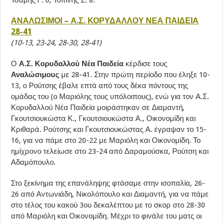
Τσάμης Γ. 6, Τσιτίνης Σ. 8.
ΑΝΑΛΩΣΙΜΟΙ – Α.Σ. ΚΟΡΥΔΑΛΛΟΥ ΝΕΑ ΠΑΙΔΕΙΑ
28-41
(10-13, 23-24, 28-30, 28-41)
Ο
Α.Σ. Κορυδαλλού Νέα Παιδεία
κέρδισε τους
Αναλώσιμους
με 28-41. Στην πρώτη περίοδο που έληξε 10-
13, ο Ρούτσης έβαλε επτά από τους δέκα πόντους της
ομάδας του (ο Μαριόλης τους υπόλοιπους), ενώ για τον Α.Σ.
Κορυδαλλού Νέα Παιδεία μοιράστηκαν σε Διαμαντή,
Γκουτσιουκώστα Κ., Γκουτσιουκώστα Α., Οικονομίδη και
Κριθαρά. Ρούτσης και Γκουτσιουκώστας Α. έγραψαν το 15-
16, για να πάμε στο 20-22 με Μαριόλη και Οικονομίδη. Το
ημίχρονο τελείωσε στο 23-24 από Δαραμούσκα, Ρούτση και
Αδαμόπουλο.
Στο ξεκίνημα της επανάληψης φτάσαμε στην ισοπαλία, 26-
26 από Αντωνιάδη, Νικολόπουλο και Διαμαντή, για να πάμε
στο τέλος του κακού 3ου δεκαλέπτου με το σκορ στο 28-30
από Μαριόλη και Οικονομίδη. Μέχρι το φινάλε του ματς οι