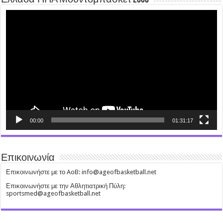
Video
Player
00:00
01:31:17
Επικοινωνία
Επικοινωνήστε με το AoB: info@ageofbasketball.net
Επικοινωνήστε με την Αθλητιατρική Πύλη:
sportsmed@ageofbasketball.net