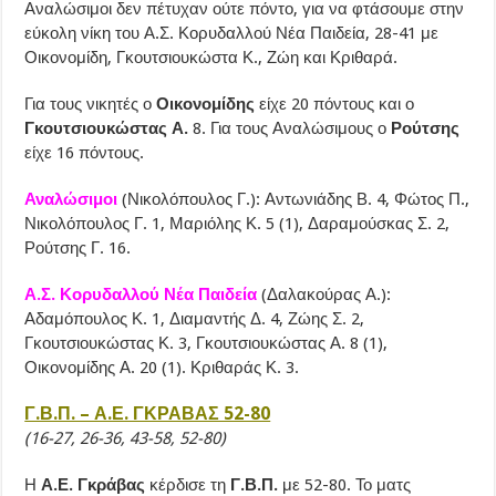
Αναλώσιμοι δεν πέτυχαν ούτε πόντο, για να φτάσουμε στην
εύκολη νίκη του Α.Σ. Κορυδαλλού Νέα Παιδεία, 28-41 με
Οικονομίδη, Γκουτσιουκώστα Κ., Ζώη και Κριθαρά.
Για τους νικητές ο
Οικονομίδης
είχε 20 πόντους και ο
Γκουτσιουκώστας Α.
8. Για τους Αναλώσιμους ο
Ρούτσης
είχε 16 πόντους.
Αναλώσιμοι
(Νικολόπουλος Γ.): Αντωνιάδης Β. 4, Φώτος Π.,
Νικολόπουλος Γ. 1, Μαριόλης Κ. 5 (1), Δαραμούσκας Σ. 2,
Ρούτσης Γ. 16.
Α.Σ. Κορυδαλλού Νέα Παιδεία
(Δαλακούρας Α.):
Αδαμόπουλος Κ. 1, Διαμαντής Δ. 4, Ζώης Σ. 2,
Γκουτσιουκώστας Κ. 3, Γκουτσιουκώστας Α. 8 (1),
Οικονομίδης Α. 20 (1). Κριθαράς Κ. 3.
Γ.Β.Π. – Α.Ε. ΓΚΡΑΒΑΣ 52-80
(16-27, 26-36, 43-58, 52-80)
Η
Α.Ε. Γκράβας
κέρδισε τη
Γ.Β.Π.
με 52-80. Το ματς