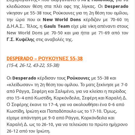
κλειδώσουν θέση στα πλέι οφς της λίγκας. Οι
Desperado
νίκησαν με 55-38 τους Ρούκουνες για τη 2η θέση του ομίλου,
την ώρα που οι
New World Dons
κέρδιζαν με 70-60 τη
Δ.Η.Α.Σ.. Τέλος, η
Gauls Team
είχε μία νίκη απέναντι στους
New World Dons με 70-50 και μια ήττα με 71-69 από τον
Γ.Σ. Κυψέλης
στις αναβολές της.
DESPERADO – ΡΟΥΚΟΥΝΕΣ 55-38
(15-4, 26-12, 43-22, 55-38)
Οι
Desperado
κέρδισαν τους
Ρούκουνες
με 55-38 και
«κλείδωσαν» τη 2η θέση του ομίλου. Το ματς ξεκίνησε με 7-0
από Ράγγα, Σεφέρη και Σαλιμένο, για να κλείσει η περίοδος
στο 15-4 από Κωστίδη, Κορκόνδειλα, Σεφέρη και Καραλή Δ.
Ο Σεφέρης έκανε το 17-4, για να ακολουθήσει ένα 0-6 από
Κωστίδη, Ιριώτη και Παπαδόπουλο ως το 17-10. Όμως,
είχαμε απάντηση με 9-0 από Ράγγα, Κορκόνδειλα και
Καραλή Δ. ως το 26-10, για να τελειώσει το πρώτο ημίχρονο
26-12 από τον Ιριώτη.