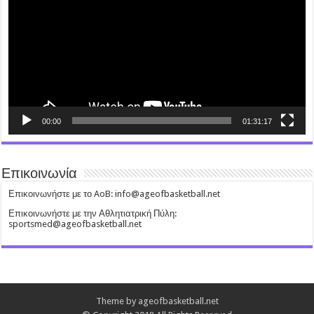
00:00
01:31:17
Επικοινωνία
Επικοινωνήστε με το AoB: info@ageofbasketball.net
Επικοινωνήστε με την Αθλητιατρική Πύλη:
sportsmed@ageofbasketball.net
Theme by ageofbasketball.net