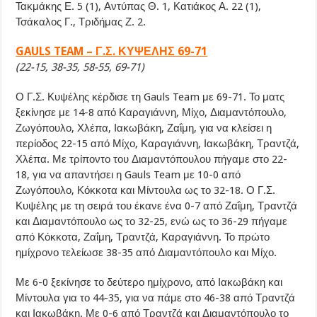
Τακμάκης Ε. 5 (1), Αντύπας Θ. 1, Κατιάκος Α. 22 (1),
Τσάκαλος Γ., Τριδήμας Ζ. 2.
GAULS TEAM – Γ.Σ. ΚΥΨΕΛΗΣ 69-71
(22-15, 38-35, 58-55, 69-71)
Ο Γ.Σ. Κυψέλης κέρδισε τη Gauls Team με 69-71. Το ματς
ξεκίνησε με 14-8 από Καραγιάννη, Μίχο, Διαμαντόπουλο,
Ζωγόπουλο, Χλέπα, Ιακωβάκη, Ζαΐμη, για να κλείσει η
περίοδος 22-15 από Μίχο, Καραγιάννη, Ιακωβάκη, Τραντζά,
Χλέπα. Με τρίποντο του Διαμαντόπουλου πήγαμε στο 22-
18, για να απαντήσει η Gauls Team με 10-0 από
Ζωγόπουλο, Κόκκοτα και Μίντουλα ως το 32-18. Ο Γ.Σ.
Κυψέλης με τη σειρά του έκανε ένα 0-7 από Ζαΐμη, Τραντζά
και Διαμαντόπουλο ως το 32-25, ενώ ως το 36-29 πήγαμε
από Κόκκοτα, Ζαΐμη, Τραντζά, Καραγιάννη. Το πρώτο
ημίχρονο τελείωσε 38-35 από Διαμαντόπουλο και Μίχο.
Με 6-0 ξεκίνησε το δεύτερο ημίχρονο, από Ιακωβάκη και
Μίντουλα για το 44-35, για να πάμε στο 46-38 από Τραντζά
και Ιακωβάκη. Με 0-6 από Τραντζά και Διαμαντόπουλο το