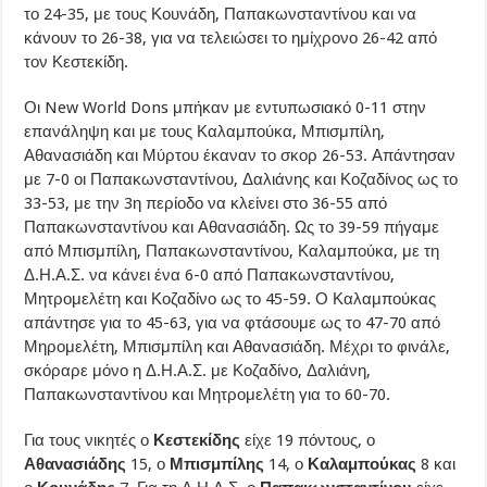
το 24-35, με τους Κουνάδη, Παπακωνσταντίνου και να
κάνουν το 26-38, για να τελειώσει το ημίχρονο 26-42 από
τον Κεστεκίδη.
Οι New World Dons μπήκαν με εντυπωσιακό 0-11 στην
επανάληψη και με τους Καλαμπούκα, Μπισμπίλη,
Αθανασιάδη και Μύρτου έκαναν το σκορ 26-53. Απάντησαν
με 7-0 οι Παπακωνσταντίνου, Δαλιάνης και Κοζαδίνος ως το
33-53, με την 3η περίοδο να κλείνει στο 36-55 από
Παπακωνσταντίνου και Αθανασιάδη. Ως το 39-59 πήγαμε
από Μπισμπίλη, Παπακωνσταντίνου, Καλαμπούκα, με τη
Δ.Η.Α.Σ. να κάνει ένα 6-0 από Παπακωνσταντίνου,
Μητρομελέτη και Κοζαδίνο ως το 45-59. Ο Καλαμπούκας
απάντησε για το 45-63, για να φτάσουμε ως το 47-70 από
Μηρομελέτη, Μπισμπίλη και Αθανασιάδη. Μέχρι το φινάλε,
σκόραρε μόνο η Δ.Η.Α.Σ. με Κοζαδίνο, Δαλιάνη,
Παπακωνσταντίνου και Μητρομελέτη για το 60-70.
Για τους νικητές ο
Κεστεκίδης
είχε 19 πόντους, ο
Αθανασιάδης
15, ο
Μπισμπίλης
14, ο
Καλαμπούκας
8 και