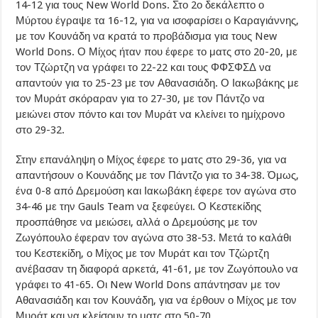
14-12 για τους New World Dons. Στο 2ο δεκάλεπτο ο
Μύρτου έγραψε τα 16-12, για να ισοφαρίσει ο Καραγιάννης,
με τον Κουνάδη να κρατά το προβάδισμα για τους New
World Dons. Ο Μίχος ήταν που έφερε το ματς στο 20-20, με
τον Τζώρτζη να γράφει το 22-22 και τους ΦΦΣΦΣΔ να
απαντούν για το 25-23 με τον Αθανασιάδη. Ο Ιακωβάκης με
τον Μυράτ σκόραραν για το 27-30, με τον Πάντζο να
μειώνει στον πόντο και τον Μυράτ να κλείνει το ημίχρονο
στο 29-32.
Στην επανάληψη ο Μίχος έφερε το ματς στο 29-36, για να
απαντήσουν ο Κουνάδης με τον Πάντζο για το 34-38. Όμως,
ένα 0-8 από Δρεμούση και Ιακωβάκη έφερε τον αγώνα στο
34-46 με την Gauls Team να ξεφεύγει. Ο Κεστεκίδης
προσπάθησε να μειώσει, αλλά ο Δρεμούσης με τον
Ζωγόπουλο έφεραν τον αγώνα στο 38-53. Μετά το καλάθι
του Κεστεκίδη, ο Μίχος με τον Μυράτ και τον Τζώρτζη
ανέβασαν τη διαφορά αρκετά, 41-61, με τον Ζωγόπουλο να
γράφει το 41-65. Οι New World Dons απάντησαν με τον
Αθανασιάδη και τον Κουνάδη, για να έρθουν ο Μίχος με τον
Μυράτ και να κλείσουν το ματς στο 50-70.