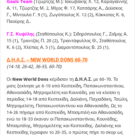
Gauls Team
(Τζώρτζης Μ.): Ιακωβάκης Χ. 12, Καραγιάννης
Α. 11, Τζώρτζης Μ. 2, Μίχος Φ. 17, Κατσάρης Α., Δούσκος
Γ., Μίντουλα Γ. 9 (1), Ζωγόπουλος Κ. 12 (2), Κόκκοτας Κ. 6,
Παούρης Δ..
Γ.Σ. Κυψέλης
(Σταθόπουλος Κ.): Σιδηρόπουλος Γ., Ζαΐμης Α.
15 (1), Τραντζάς Π. 20 (2), Τριαντάφυλλος Θ., Σταθόπουλος
Κ. 6 (2), Χλέπας Α. 5 (1), Διαμαντόπουλος Β. 25 (1).
Δ.Η.Α.Σ. – NEW WORLD DONS 60-70
(14-18, 26-42, 36-55, 60-70)
Οι
New World Dons
κέρδισαν τη
Δ.Η.Α.Σ.
με 60-70. Το
ματς ξεκίνησε με 6-10 από Κεστεκίδη, Παπακωνσταντίνου,
Αθανασιάδη, Μητρομελέτη και Κουνάδη, για να κλείσει η
περίοδος 14-18 από Κεστεκίδη, Δαλιάνη, Παχιαδάκη, Τσώλη,
Μητρομελέτη, Παπακωνσταντίνου και Αθανασιάδη. Ως το
14-26 πήγαμε από Κεστεκίδη, Μπισμπιλή και Αθανασιάδη,
ενώ το 18-33 έκαναν οι Παπακωνσταντίνου, Κουνάδης,
Μπισμπίλης, Μητρομελέτης και Κεστεκίδης. Δαλιάνης και
Κεστεκίδης έγραψαν το 20-35, ο πρώτος πήγε το σκορ ως