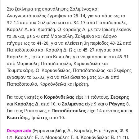
Στο ξεκίνημα της επανάληψης Σαλιμένος και
Αναγνωστόπουλος έγραψαν το 28-14, για να πάμε ως το
32-14 από τον Σαλιμένο και στο 34-17 από Παπαδόπουλο,
Καραλή Δ. και Κωστίδη. Ο Καραλής Δ. με τον Ιριώτη έκαναν
το 36-20, με 5-0 από Μαρκούλη, Σαλιμένο και Δάφνο
πήγαμε ως το 41-20, για να κλείσει η 3η περίοδος 43-22 από
Παπαδόπουλο και Καραλή Δ. Ω ς το 45-27 πήγαμε από
Καραλή Ε., Ιριώτη και Κωστίδη, για να φτάσουμε στο 48-31
από Μαρκούλη, Παπαδόπουλο, Κορκόνδειλα και
Τουμπακάρη. Οι Κορκόνδειλας, Παπαδόπουλος και Σεφέρης
έγραψαν το 52-32, για να τελειώσει το ματς 55-38 από
Παπαδόπουλο, Κορκόνδειλα και Ιριώτη.
Για τους νικητές ο
Κορκόνδειλας
είχε 11 πόντους,
Σεφέρης
και
Καραλής Δ.
από 10, ο
Σαλιμένος
είχε 9 και ο
Ράγγας
8.
Για τους Ρούκουνες ο
Παπαδόπουλος
είχε 14 πόντους και οι
Κωστίδης
,
Ιριώτης
από 10.
Desperado
(Εμμανουηλίδης Α., Καραλής Ε.): Ράγγας Φ. 8
(2), Καραλής Ε. 2, Μαρκούλης Γ. 3, Κορκόνδειλας Β. 11 (1),