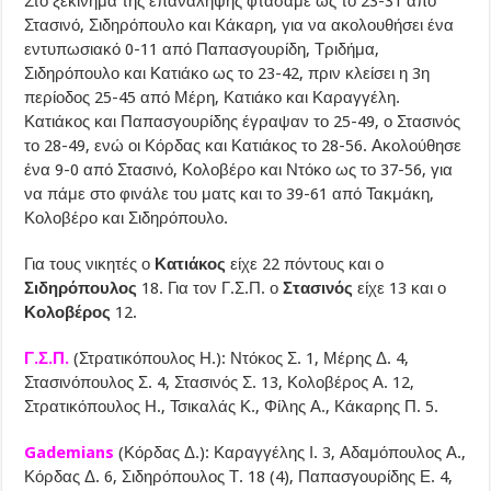
Στο ξεκίνημα της επανάληψης φτάσαμε ως το 23-31 από
Στασινό, Σιδηρόπουλο και Κάκαρη, για να ακολουθήσει ένα
εντυπωσιακό 0-11 από Παπασγουρίδη, Τριδήμα,
Σιδηρόπουλο και Κατιάκο ως το 23-42, πριν κλείσει η 3η
περίοδος 25-45 από Μέρη, Κατιάκο και Καραγγέλη.
Κατιάκος και Παπασγουρίδης έγραψαν το 25-49, ο Στασινός
το 28-49, ενώ οι Κόρδας και Κατιάκος το 28-56. Ακολούθησε
ένα 9-0 από Στασινό, Κολοβέρο και Ντόκο ως το 37-56, για
να πάμε στο φινάλε του ματς και το 39-61 από Τακμάκη,
Κολοβέρο και Σιδηρόπουλο.
Για τους νικητές ο
Κατιάκος
είχε 22 πόντους και ο
Σιδηρόπουλος
18. Για τον Γ.Σ.Π. ο
Στασινός
είχε 13 και ο
Κολοβέρος
12.
Γ.Σ.Π.
(Στρατικόπουλος Η.): Ντόκος Σ. 1, Μέρης Δ. 4,
Στασινόπουλος Σ. 4, Στασινός Σ. 13, Κολοβέρος Α. 12,
Στρατικόπουλος Η., Τσικαλάς Κ., Φίλης Α., Κάκαρης Π. 5.
Gademians
(Κόρδας Δ.): Καραγγέλης Ι. 3, Αδαμόπουλος Α.,
Κόρδας Δ. 6, Σιδηρόπουλος Τ. 18 (4), Παπασγουρίδης Ε. 4,