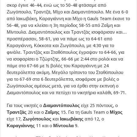
σκορ έγινε 46-44, ενώ ως το 50-48 φτάσαμε από
Ζωγόπουλο, Τραντζά, Μίχο και Διαμαντόπουλο. Με ένα 6-0
από Ιακωβάκη, Καραγιάννη και Μίχο η Gauls Team έκανε το
56-48, για να κλείσει η 3η περίοδος 58-55 από Ζαΐμη και
Μίντουλα. Διαμαντόπουλος και Τραντζάς ισοφάρισαν και…
προσπέρασαν, 58-61, για να πάμε ως το 64-61 από
Καραγιάννη, Κόκκοτα και Ζωγόπουλο, με 4:30 για το
φινάλε. Τραντζάς και Σταθόπουλος έγραψαν το 64-66, για
να ισοφαρίσει ο Τζώρτζης, 66-66 με 2:44 στο ρολόι και να
πάμε στο 67-66 με ½ βολές του Καραγιάννη με 24
δευτερόλεπτα ακόμη. Μεγάλο τρίποντο του Σταθόπουλου
για το 67-69 στα 6 δευτερόλεπτα, ισοφάρισε με βολές ο
Ζωγόπουλος αμέσως μετά, για να έρθει στην εκπνοή ο
Διαμαντόπουλος και να πετύχει το νικητήριο καλάθι, 69-71.
Για τους νικητές ο
Διαμαντόπουλος
είχε 25 πόντους, ο
Τραντζάς
20 και ο
Ζαΐμης
15. Για τη Gauls Team ο
Μίχος
είχε 17,
Ζωγόπουλος
και
Ιακωβάκης
από 12, ο
Καραγιάννης
11 και ο
Μίντουλα
9.