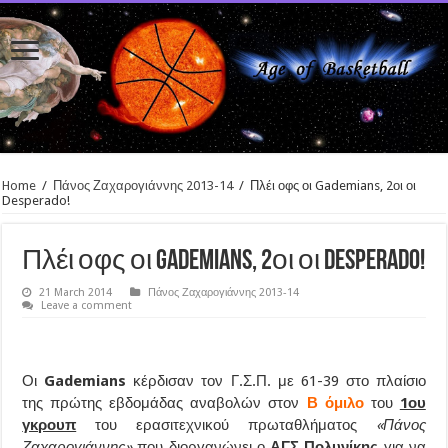
Home
/
Πάνος Ζαχαρογιάννης 2013-14
/
Πλέι οφς οι Gademians, 2οι οι
Desperado!
Πλέι οφς οι Gademians, 2οι οι Desperado!
21 March 2014
Πάνος Ζαχαρογιάννης 2013-14
Leave a comment
Οι
Gademians
κέρδισαν τον Γ.Σ.Π. με 61-39 στο πλαίσιο
της πρώτης εβδομάδας αναβολών στον
Β όμιλο
του
1ου
γκρουπ
του ερασιτεχνικού πρωταθλήματος
«Πάνος
Ζαχαρογιάννης»
που διοργανώνει ο
ΑΓΣ Πολυνίκης
για να