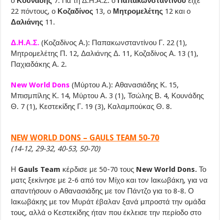
ο
Κουνάδης
7. Για τη Δ.Η.Α.Σ. ο
Παπακωνσταντίνου
είχε
22 πόντους, ο
Κοζαδίνος
13, ο
Μητρομελέτης
12 και ο
Δαλιάνης
11.
Δ.Η.Α.Σ.
(Κοζαδίνος Α.): Παπακωνσταντίνου Γ. 22 (1),
Μητρομελέτης Π. 12, Δαλιάνης Δ. 11, Κοζαδίνος Α. 13 (1),
Παχιαδάκης Α. 2.
New World Dons
(Μύρτου Α.): Αθανασιάδης Κ. 15,
Μπισμπίλης Κ. 14, Μύρτου Α. 3 (1), Τσώλης Β. 4, Κουνάδης
Θ. 7 (1), Κεστεκίδης Γ. 19 (3), Καλαμπούκας Θ. 8.
NEW WORLD DONS – GAULS TEAM 50-70
(14-12, 29-32, 40-53, 50-70)
Η
Gauls Team
κέρδισε με 50-70 τους
New World Dons.
Το
ματς ξεκίνησε με 2-6 από τον Μίχο και τον Ιακωβάκη, για να
απαντήσουν ο Αθανασιάδης με τον Πάντζο για το 8-8. Ο
Ιακωβάκης με τον Μυράτ έβαλαν ξανά μπροστά την ομάδα
τους, αλλά ο Κεστεκίδης ήταν που έκλεισε την περίοδο στο