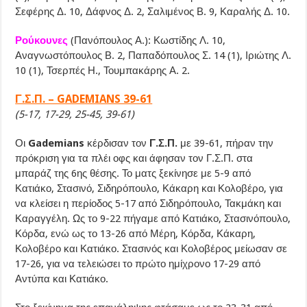
Σεφέρης Δ. 10, Δάφνος Δ. 2, Σαλιμένος Β. 9, Καραλής Δ. 10.
Ρούκουνες
(Πανόπουλος Α.): Κωστίδης Λ. 10,
Αναγνωστόπουλος Β. 2, Παπαδόπουλος Σ. 14 (1), Ιριώτης Λ.
10 (1), Τσερπές Η., Τουμπακάρης Α. 2.
Γ.Σ.Π. – GADEMIANS 39-61
(5-17, 17-29, 25-45, 39-61)
Οι
Gademians
κέρδισαν τον
Γ.Σ.Π.
με 39-61, πήραν την
πρόκριση για τα πλέι οφς και άφησαν τον Γ.Σ.Π. στα
μπαράζ της 6ης θέσης. Το ματς ξεκίνησε με 5-9 από
Κατιάκο, Στασινό, Σιδηρόπουλο, Κάκαρη και Κολοβέρο, για
να κλείσει η περίοδος 5-17 από Σιδηρόπουλο, Τακμάκη και
Καραγγέλη. Ως το 9-22 πήγαμε από Κατιάκο, Στασινόπουλο,
Κόρδα, ενώ ως το 13-26 από Μέρη, Κόρδα, Κάκαρη,
Κολοβέρο και Κατιάκο. Στασινός και Κολοβέρος μείωσαν σε
17-26, για να τελειώσει το πρώτο ημίχρονο 17-29 από
Αντύπα και Κατιάκο.