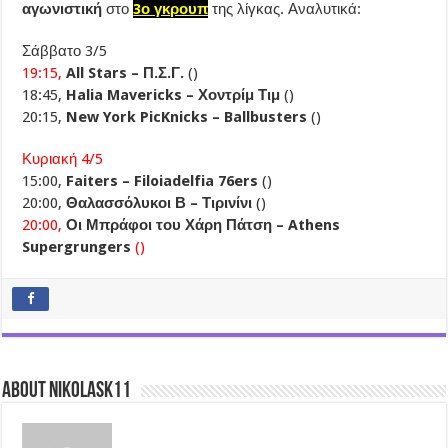
αγωνιστική
στο
3ο γκρουπ
της λίγκας. Αναλυτικά:
Σάββατο 3/5
19:15,
All Stars – Π.Σ.Γ.
()
18:45,
Halia Mavericks – Χοντρίμ Τιμ
()
20:15,
New York PicKnicks – Ballbusters
()
Κυριακή 4/5
15:00,
Faiters – Filoiadelfia 76ers
()
20:00,
Θαλασσόλυκοι Β – Τιρινίνι
()
20:00,
Οι Μπράφοι του Χάρη Πάτση – Athens
Supergrungers
()
About nikolask11