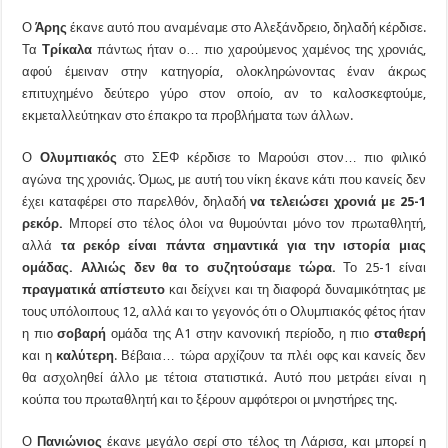
Ο
Άρης
έκανε αυτό που αναμέναμε στο Αλεξάνδρειο, δηλαδή κέρδισε.
Τα
Τρίκαλα
πάντως ήταν ο… πιο χαρούμενος χαμένος της χρονιάς,
αφού έμειναν στην κατηγορία, ολοκληρώνοντας έναν άκρως
επιτυχημένο δεύτερο γύρο στον οποίο, αν το καλοσκεφτούμε,
εκμεταλλεύτηκαν στο έπακρο τα προβλήματα των άλλων.
Ο
Ολυμπιακός
στο ΣΕΦ κέρδισε το Μαρούσι στον… πιο φιλικό
αγώνα της χρονιάς. Όμως, με αυτή του νίκη έκανε κάτι που κανείς δεν
έχει καταφέρει στο παρελθόν, δηλαδή
να τελειώσει χρονιά με 25-1
ρεκόρ.
Μπορεί στο τέλος όλοι να θυμούνται μόνο τον πρωταθλητή,
αλλά
τα ρεκόρ είναι πάντα σημαντικά για την ιστορία μιας
ομάδας. Αλλιώς δεν θα το συζητούσαμε τώρα.
Το 25-1 είναι
πραγματικά απίστευτο
και δείχνει και τη διαφορά δυναμικότητας με
τους υπόλοιπους 12, αλλά και το γεγονός ότι ο Ολυμπιακός φέτος ήταν
η πιο
σοβαρή
ομάδα της Α1 στην κανονική περίοδο, η πιο
σταθερή
και η
καλύτερη
. Βέβαια… τώρα αρχίζουν τα πλέι οφς και κανείς δεν
θα ασχοληθεί άλλο με τέτοια στατιστικά. Αυτό που μετράει είναι η
κούπα του πρωταθλητή και το ξέρουν αμφότεροι οι μνηστήρες της.
Ο
Πανιώνιος
έκανε μεγάλο σερί στο τέλος τη Λάρισα, και μπορεί η