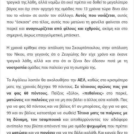
τραγικά της λάθη, αλλά νομίζω ότι εκεί πρέπει να δοθεί το μεγαλύτερο
βάρος και όχι στον αρχηγό της ομάδας που 13 χρόνια τώρα δίνει όλο
του το «είναι» σε αυτόν τον σύλλογο.
Αυτός που νοιάζεται
, αυτός
που “έσκασε” στο τέλος, αυτός που ματώνει τη φανέλα φαίνεται στο
παρκέ και
αναγνωρίζεται από φίλους και εχθρούς
, ακόμη και στο
σημερινό, άκρως επαγγελματικό, μπάσκετ.
Η χρονιά κρίθηκε στην απόλυση του Σκουρτόπουλου, στην απόλυση
του Νίκου, στο γεγονός ότι ο Ζευγώλης δεν είχε χρόνο και έκανε
τραγικά λάθη, αλλά και στο ότι οι ξένοι δεν έδεσαν ποτέ με τη
νοοτροπία
ομάδας που παλεύει για τη σωτηρία της.
Το Αιγάλεω λοιπόν θα ακολουθήσει την
ΑΕΛ
, καθώς στο κρισιμότερο
ματς της χρονιάς δέχτηκε 99 πόντους.
Σε τέτοιους αγώνες πας για
να φας 60 πόντους.
Παίζεις «ξύλο», «
πεθαίνεις
» στο παρκέ,
ματώνεις
και
παλεύεις
για να μη σου βάλει ο άλλος ούτε καλάθι. Πας
για να φας 60 πόντους και να βάλεις 61 αν μπορέσεις, όχι για να φας
99 και αν βάλεις κατοστάρα να σωθείς!
Τέτοια ματς τα παίρνεις με
τη δύναμη, τον τσαμπουκά
και αποθαρρύνοντας τον αδιάφορο
αντίπαλο που βλέπει απέναντί του μια ομάδα
ψυχωμένη
που πρέπει
να
ματώσει
και να
πονέσει
για να της βάλει καλάθι. Και κανείς δεν το