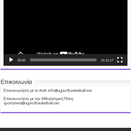
Player
00:00
01:31:17
Επικοινωνία
Επικοινωνήστε με το AoB: info@ageofbasketball.net
Επικοινωνήστε με την Αθλητιατρική Πύλη:
sportsmed@ageofbasketball.net