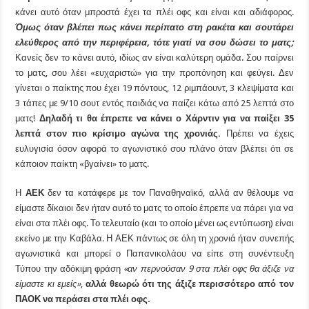
κάνει αυτό όταν μπροστά έχει τα πλέι οφς και είναι και αδιάφορος.
Όμως όταν βλέπει πως κάνει περίπατο στη ρακέτα και σουτάρει
ελεύθερος από την περιφέρεια, τότε γιατί να σου δώσει το ματς;
Κανείς δεν το κάνει αυτό, ιδίως αν είναι καλύτερη ομάδα. Σου παίρνει
το ματς, σου λέει «ευχαριστώ» για την προπόνηση και φεύγει. Δεν
γίνεται ο παίκτης που έχει 19 πόντους, 12 ριμπάουντ, 3 κλεψίματα και
3 τάπες με 9/10 σουτ εντός παιδιάς να παίζει κάτω από 25 λεπτά στο
ματς!
Δηλαδή τι θα έπρεπε να κάνει ο Χάρντιν για να παίξει 35
λεπτά στον πιο κρίσιμο αγώνα της χρονιάς.
Πρέπει να έχεις
ευλυγισία όσον αφορά το αγωνιστικό σου πλάνο όταν βλέπει ότι σε
κάποιον παίκτη «βγαίνει» το ματς.
Η
ΑΕΚ
δεν τα κατάφερε με τον Παναθηναϊκό, αλλά αν θέλουμε να
είμαστε δίκαιοι δεν ήταν αυτό το ματς το οποίο έπρεπε να πάρει για να
είναι στα πλέι οφς. Το τελευταίο (και το οποίο μένει ως εντύπωση) είναι
εκείνο με την Καβάλα. Η ΑΕΚ πάντως σε όλη τη χρονιά ήταν συνεπής
αγωνιστικά και μπορεί ο Παπανικολάου να είπε στη συνέντευξη
Τύπου την αδόκιμη φράση
«αν περνούσαν 9 στα πλέι οφς θα άξιζε να
είμαστε κι εμείς»
,
αλλά θεωρώ ότι της άξιζε περισσότερο από τον
ΠΑΟΚ να περάσει στα πλέι οφς.