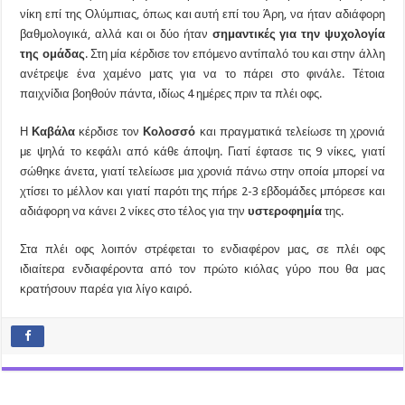
νίκη επί της Ολύμπιας, όπως και αυτή επί του Άρη, να ήταν αδιάφορη
βαθμολογικά, αλλά και οι δύο ήταν
σημαντικές για την ψυχολογία
της ομάδας
. Στη μία κέρδισε τον επόμενο αντίπαλό του και στην άλλη
ανέτρεψε ένα χαμένο ματς για να το πάρει στο φινάλε. Τέτοια
παιχνίδια βοηθούν πάντα, ιδίως 4 ημέρες πριν τα πλέι οφς.
Η
Καβάλα
κέρδισε τον
Κολοσσό
και πραγματικά τελείωσε τη χρονιά
με ψηλά το κεφάλι από κάθε άποψη. Γιατί έφτασε τις 9 νίκες, γιατί
σώθηκε άνετα, γιατί τελείωσε μια χρονιά πάνω στην οποία μπορεί να
χτίσει το μέλλον και γιατί παρότι της πήρε 2-3 εβδομάδες μπόρεσε και
αδιάφορη να κάνει 2 νίκες στο τέλος για την
υστεροφημία
της.
Στα πλέι οφς λοιπόν στρέφεται το ενδιαφέρον μας, σε πλέι οφς
ιδιαίτερα ενδιαφέροντα από τον πρώτο κιόλας γύρο που θα μας
κρατήσουν παρέα για λίγο καιρό.