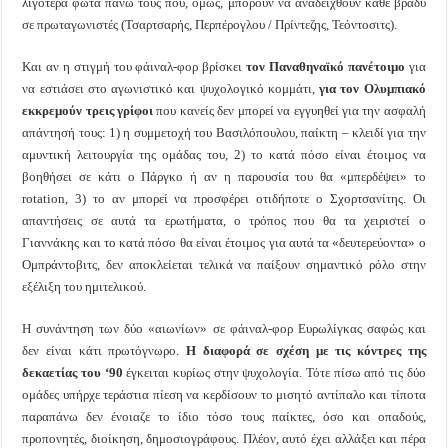
λιγότερα φώτα πάνω τους που, όμως, μπορούν να αναδειχθούν κάθε βράδυ
σε πρωταγωνιστές (Τσαρτσαρής, Περπέρογλου / Πρίντεζης, Τεόντοσιτς).
Και αν η στιγμή του φάιναλ-φορ βρίσκει
τον Παναθηναϊκό πανέτοιμο
για
να εστιάσει στο αγωνιστικό και ψυχολογικό κομμάτι,
για τον Ολυμπιακό
εκκρεμούν τρεις γρίφοι
που κανείς δεν μπορεί να εγγυηθεί για την ασφαλή
απάντησή τους: 1) η συμμετοχή του Βασιλόπουλου, παίκτη – κλειδί για την
αμυντική λειτουργία της ομάδας του, 2) το κατά πόσο είναι έτοιμος να
βοηθήσει σε κάτι ο Πάργκο ή αν η παρουσία του θα «μπερδέψει» το
rotation, 3) το αν μπορεί να προσφέρει οτιδήποτε ο Σχορτσανίτης. Οι
απαντήσεις σε αυτά τα ερωτήματα, ο τρόπος που θα τα χειριστεί ο
Γιαννάκης και το κατά πόσο θα είναι έτοιμος για αυτά τα «δευτερεύοντα» ο
Ομπράντοβιτς, δεν αποκλείεται τελικά να παίξουν σημαντικό ρόλο στην
εξέλιξη του ημιτελικού.
Η συνάντηση των δύο «αιωνίων» σε φάιναλ-φορ Ευρωλίγκας σαφώς και
δεν είναι κάτι πρωτόγνωρο.
Η διαφορά σε σχέση με τις κόντρες της
δεκαετίας του ‘90
έγκειται κυρίως στην ψυχολογία. Τότε πίσω από τις δύο
ομάδες υπήρχε τεράστια πίεση να κερδίσουν το μισητό αντίπαλο και τίποτα
παραπάνω δεν ένοιαζε το ίδιο τόσο τους παίκτες, όσο και οπαδούς,
προπονητές, διοίκηση, δημοσιογράφους. Πλέον, αυτό έχει αλλάξει και πέρα