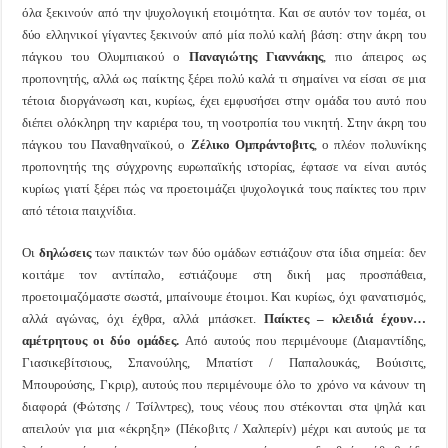
όλα ξεκινούν από την ψυχολογική ετοιμότητα. Και σε αυτόν τον τομέα, οι
δύο ελληνικοί γίγαντες ξεκινούν από μία πολύ καλή βάση: στην άκρη του
πάγκου του Ολυμπιακού ο
Παναγιώτης Γιαννάκης
, πιο άπειρος ως
προπονητής, αλλά ως παίκτης ξέρει πολύ καλά τι σημαίνει να είσαι σε μια
τέτοια διοργάνωση και, κυρίως, έχει εμφυσήσει στην ομάδα του αυτό που
διέπει ολόκληρη την καριέρα του, τη νοοτροπία του νικητή. Στην άκρη του
πάγκου του Παναθηναϊκού, ο
Ζέλικο Ομπράντοβιτς
, ο πλέον πολυνίκης
προπονητής της σύγχρονης ευρωπαϊκής ιστορίας, έφτασε να είναι αυτός
κυρίως γιατί ξέρει πώς να προετοιμάζει ψυχολογικά τους παίκτες του πριν
από τέτοια παιχνίδια.
Οι
δηλώσεις
των παικτών των δύο ομάδων εστιάζουν στα ίδια σημεία: δεν
κοιτάμε τον αντίπαλο, εστιάζουμε στη δική μας προσπάθεια,
προετοιμαζόμαστε σωστά, μπαίνουμε έτοιμοι. Και κυρίως, όχι φανατισμός,
αλλά αγώνας, όχι έχθρα, αλλά μπάσκετ.
Παίκτες – κλειδιά έχουν…
αμέτρητους οι δύο ομάδες.
Από αυτούς που περιμένουμε (Διαμαντίδης,
Γιασικεβίτσιους, Σπανούλης, Μπατίστ / Παπαλουκάς, Βούισιτς,
Μπουρούσης, Γκριρ), αυτούς που περιμένουμε όλο το χρόνο να κάνουν τη
διαφορά (Φώτσης / Τσίλντρες), τους νέους που στέκονται στα ψηλά και
απειλούν για μια «έκρηξη» (Πέκοβιτς / Χαλπερίν) μέχρι και αυτούς με τα