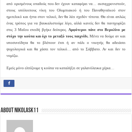
από ορισμένους οπαδούς που δεν έχουν καταφέρει να… εκσυγχρονιστούν,
στους υπόλοιπους νίκη του Ολυμπιακού ή του Παναθηναϊκού στον
ημιτελικό και ήττα στον τελικό, δεν θα λέει σχεδόν τίποτα. Θα είναι απλώς
ένας τρόπος για να βαυκαλιστούμε λίγο, αλλά κανείς δεν θα πανηγυρίζει
στις 3 Μαΐου επειδή βγήκε δεύτερος.
Αμφότεροι πάνε στο Βερολίνο με
στόχο την κούπα και όχι το μεταξύ τους παιχνίδι.
Μένει να δούμε αν και
υποσυνείδητα θα το βλέπουν έτσι ή αν πάλι ο νικητής θα αδειάσει
ψυχολογικά και θα χάσει τον τελικό… από το Σάββατο. Αν και δεν το
νομίζω.
Εμείς μόνο ελπίζουμε η κούπα να καταλήξει σε γαλανόλευκα χέρια…
About nikolask11