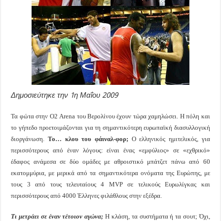
Δημοσιεύτηκε την 1η Μαΐου 2009
Τα φώτα στην Ο2 Arena του Βερολίνου έχουν τώρα χαμηλώσει. Η πόλη και
το γήπεδο προετοιμάζονται για τη σημαντικότερη ευρωπαϊκή διασυλλογική
διοργάνωση.
Το… κλου του φάιναλ-φορ;
Ο ελληνικός ημιτελικός, για
περισσότερους από έναν λόγους: είναι ένας «εμφύλιος» σε «εχθρικό»
έδαφος ανάμεσα σε δύο ομάδες με αθροιστικό μπάτζετ πάνω από 60
εκατομμύρια, με μερικά από τα σημαντικότερα ονόματα της Ευρώπης, με
τους 3 από τους τελευταίους 4 MVP σε τελικούς Ευρωλίγκας και
περισσότερους από 4000 Έλληνες φιλάθλους στην εξέδρα.
Τι μετράει σε έναν τέτοιον αγώνα;
Η κλάση, τα συστήματα ή τα σουτ; Όχι,