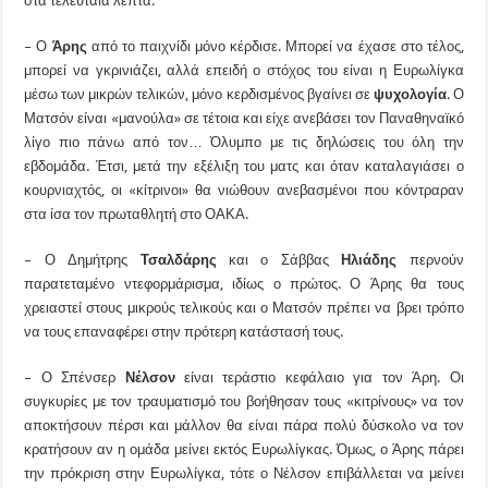
στα τελευταία λεπτά.
– Ο
Άρης
από το παιχνίδι μόνο κέρδισε. Μπορεί να έχασε στο τέλος,
μπορεί να γκρινιάζει, αλλά επειδή ο στόχος του είναι η Ευρωλίγκα
μέσω των μικρών τελικών, μόνο κερδισμένος βγαίνει σε
ψυχολογία
. Ο
Ματσόν είναι «μανούλα» σε τέτοια και είχε ανεβάσει τον Παναθηναϊκό
λίγο πιο πάνω από τον… Όλυμπο με τις δηλώσεις του όλη την
εβδομάδα. Έτσι, μετά την εξέλιξη του ματς και όταν καταλαγιάσει ο
κουρνιαχτός, οι «κίτρινοι» θα νιώθουν ανεβασμένοι που κόντραραν
στα ίσα τον πρωταθλητή στο ΟΑΚΑ.
– Ο Δημήτρης
Τσαλδάρης
και ο Σάββας
Ηλιάδης
περνούν
παρατεταμένο ντεφορμάρισμα, ιδίως ο πρώτος. Ο Άρης θα τους
χρειαστεί στους μικρούς τελικούς και ο Ματσόν πρέπει να βρει τρόπο
να τους επαναφέρει στην πρότερη κατάστασή τους.
– Ο Σπένσερ
Νέλσον
είναι τεράστιο κεφάλαιο για τον Άρη. Οι
συγκυρίες με τον τραυματισμό του βοήθησαν τους «κιτρίνους» να τον
αποκτήσουν πέρσι και μάλλον θα είναι πάρα πολύ δύσκολο να τον
κρατήσουν αν η ομάδα μείνει εκτός Ευρωλίγκας. Όμως, ο Άρης πάρει
την πρόκριση στην Ευρωλίγκα, τότε ο Νέλσον επιβάλλεται να μείνει