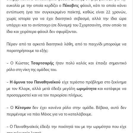
ευκολία με την οποία κερδίζει ο
Πέκοβιτς
φάουλ, κάτι το οποίο κάνει
εντύπωση (για τον συγκεκριμένο παίκτη), καθώς είναι 22 χρονών,
χωρίς ιστορία για να έχει διαιτητικό σεβασμό, αλλά την ίδια ώρα
υπάρχει και το αντίστοιχο (σε δύναμη) του Σχορτσανίτη, στον οποίο τα
ίδια και χειρότερα φάουλ δεν σφυρίζονται.
Πέραν από τα αρκετά διαιτητικά λάθη, από το παιχνίδι μπορούμε να
παρατηρήσουμε τα εξής:
– Ο Κώστας
Τσαρτσαρής
ήταν πολύ καλός και έπαιξε σημαντικό
ρόλο στη νίκη της ομάδας του.
–
Η άμυνα του Παναθηναϊκού
είχε τεράστιο πρόβλημα στο ξεκίνημα
με τον Κλαρκ, αλλά μετά έδειξε μεγάλη
ωριμότητα
και κατάφερε να
προσαρμοστεί και να τον περιορίσει πλήρως.
– Ο
Κέτσμαν
δεν έχει κανένα ρόλο στην ομάδα. Βέβαια, αυτό δεν
περιμέναμε να πάει Μάιος για να το καταλάβουμε.
– Ο Παναθηναϊκός έδειξε την ποιότητά του με την ωριμότητα που είχε