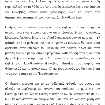
αγώνα ως το τέλος. Ο Παναθηναϊκός κέρδισε τον αγώνα επειδή
εκμεταλλευόταν τα λάθη του Άρη, επειδή εκμεταλλεύτηκε στο έπακρο
τον
Πέκοβιτς
, επειδή έδειξε χαρακτήρα, αλλά και λόγω των
διαιτητικών σφυριγμάτων
, που έπαιζαν ξεκάθαρα έδρα.
Ο Άρης είχε τεράστιο πρόβλημα στους ψηλούς από την αρχή του
αγώνα, ενώ είναι χαρακτηριστικό ότι οι τέσσερις ψηλοί της ομάδας,
Μπάρλος, Νέλσον, Μπετς και Αγαδάκος, τελείωσαν το ματς με…
17
φάουλ
(από τα μάξιμουμ 20 που μπορούν να κάνουν). Εν μέρει αυτό
οφείλεται στην υπεροχή του Πέκοβιτς στη ρακέτα, αλλά και στην
μεγάλη ευκολία με την οποία τιμωρούταν κάθε επαφή στην άμυνα του
Άρη. Οι ψηλοί του Άρη πήραν 23 προσπάθειες εντός παιδιάς, ενώ οι
ψηλοί του Παναθηναϊκού (Πέκοβιτς, Μπατίστ, Τσαρτσαρής και
Φώτσης) 20 και τα φάουλ ήταν 17 για τους ψηλούς του Άρη και
7 για
τους αντίστοιχους
του Παναθηναϊκού.
Ο Ματσόν ωρύεται για το
αντιαθλητικό φάουλ
που ουσιαστικά
άλλαξε το μομέντουμ του αγώνα και καθάρισε το ματς για τον
Παναθηναϊκό, καθώς σε εκείνη τη φάση το 67-68 μετατράπηκε σε 73-
68. Θα αναγκαστώ να συμφωνήσω μαζί του, καθώς στη φάση δεν
υπήρχε κανένα αντιαθλητικό φάουλ. Επίσης, ο Άρης φωνάζει για την