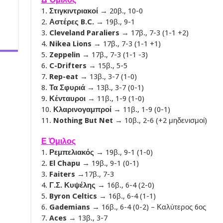
1.
Στιγκιντριακοί
→ 20β., 10-0
2.
Αστέρες B.C.
→ 19β., 9-1
3.
Cleveland Paraliers
→ 17β., 7-3 (1-1 +2)
4.
Nikea Lions
→ 17β., 7-3 (1-1 +1)
5.
Zeppelin
→ 17β., 7-3 (1-1 -3)
6.
C-Drifters
→ 15β., 5-5
7.
Rep-eat
→ 13β., 3-7 (1-0)
8.
Τα Σφυριά
→ 13β., 3-7 (0-1)
9.
Κένταυροι
→ 11β., 1-9 (1-0)
10.
Κλαρινογαμπροί
→ 11β., 1-9 (0-1)
11.
Nothing But Net
→ 10β., 2-6 (+2 μηδενισμοί)
Ε Όμιλος
1.
Ρεμπελιακός
→ 19β., 9-1 (1-0)
2.
El Chapu
→ 19β., 9-1 (0-1)
3.
Faiters
→17β., 7-3
4.
Γ.Σ. Κυψέλης
→ 16β., 6-4 (2-0)
5.
Byron Celtics
→ 16β., 6-4 (1-1)
6.
Gademians
→ 16β., 6-4 (0-2) – Καλύτερος 6ος
7.
Aces
→ 13β., 3-7