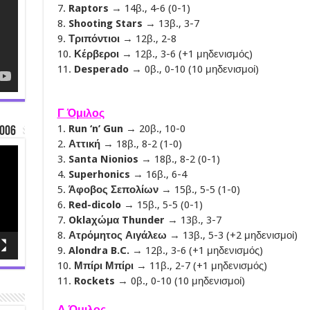
7.
Raptors
→ 14β., 4-6 (0-1)
8.
Shooting Stars
→ 13β., 3-7
9.
Τριπόντιοι
→ 12β., 2-8
10.
Κέρβεροι
→ 12β., 3-6 (+1 μηδενισμός)
11.
Desperado
→ 0β., 0-10 (10 μηδενισμοί)
Γ Όμιλος
1.
Run ‘n’ Gun
→ 20β., 10-0
006
2.
Αττική
→ 18β., 8-2 (1-0)
3.
Santa Nionios
→ 18β., 8-2 (0-1)
4.
Superhonics
→ 16β., 6-4
5.
Άφοβος Σεπολίων
→ 15β., 5-5 (1-0)
6.
Red-dicolo
→ 15β., 5-5 (0-1)
7.
Oklaχώμα Thunder
→ 13β., 3-7
8.
Ατρόμητος Αιγάλεω
→ 13β., 5-3 (+2 μηδενισμοί)
9.
Alondra B.C.
→ 12β., 3-6 (+1 μηδενισμός)
10.
Μπίρι Μπίρι
→ 11β., 2-7 (+1 μηδενισμός)
11.
Rockets
→ 0β., 0-10 (10 μηδενισμοί)
Δ Όμιλος