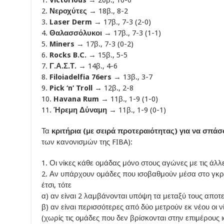
2.
Νεροχύτες
→ 18β., 8-2
3.
Laser Derm
→ 17β., 7-3 (2-0)
4.
Θαλασσόλυκοι
→ 17β., 7-3 (1-1)
5.
Miners
→ 17β., 7-3 (0-2)
6.
Rocks B.C.
→ 15β., 5-5
7.
Γ.Α.Σ.Τ.
→ 14β., 4-6
8.
Filoiadelfia 76ers
→ 13β., 3-7
9.
Pick ‘n’ Troll
→ 12β., 2-8
10.
Havana Rum
→ 11β., 1-9 (1-0)
11.
Ήρεμη Δύναμη
→ 11β., 1-9 (0-1)
Τα
κριτήρια (με σειρά προτεραιότητας) για να σπάσ
των κανονισμών της FIBA):
1. Οι νίκες κάθε ομάδας μόνο στους αγώνες με τις άλλε
2. Αν υπάρχουν ομάδες που ισοβαθμούν μέσα στο γκρο
έτσι, τότε
α) αν είναι 2 λαμβάνονται υπόψη τα μεταξύ τους αποτε
β) αν είναι περισσότερες από δύο μετρούν εκ νέου οι 
(χωρίς τις ομάδες που δεν βρίσκονται στην επιμέρους 