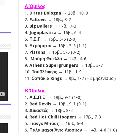
Α Όμιλος
1.
Dirtus Bologna
→ 20β., 10-0
2.
Paltovic
→ 18β., 8-2
3.
Big Ballers
→ 17β., 7-3
4.
Jugoplastica
→ 16β., 6-4
5.
Π.Σ.Γ.
→ 15β., 5-5 (2-0)
6.
Ατρόμητοι
→ 15β., 5-5 (1-1)
7.
Pistons
→ 15β., 5-5 (0-2)
8.
Μαύρη Θύελλα
→ 14β., 4-6
9.
Athens Supergrungers
→ 13β., 3-7
10.
Τουβλέικερς
→ 11β., 1-9
11.
Σαπάκια Kings
→ 9β., 1-7 (+2 μηδενισμοί)
Β Όμιλος
1.
Α.Ε.Π.Ε.
→ 19β., 9-1 (1-0)
2.
Red Devils
→ 19β., 9-1 (0-1)
3.
Δικαστές
→ 18β., 8-2
4.
Red Hot Chili Hoopers
→ 17β., 7-3
5.
Γιανγκ Μπόυζ
→ 16β., 6-4
6.
Παλαίμαχοι Άνω Λιοσίων
→ 14β., 4-6 (1-0)