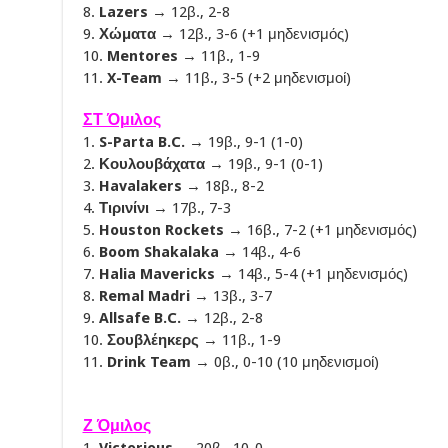
8.
Lazers
→ 12β., 2-8
9.
Χώματα
→ 12β., 3-6 (+1 μηδενισμός)
10.
Mentores
→ 11β., 1-9
11.
X-Team
→ 11β., 3-5 (+2 μηδενισμοί)
ΣΤ Όμιλος
1.
S-Parta B.C.
→ 19β., 9-1 (1-0)
2.
Κουλουβάχατα
→ 19β., 9-1 (0-1)
3.
Havalakers
→ 18β., 8-2
4.
Τιρινίνι
→ 17β., 7-3
5.
Houston Rockets
→ 16β., 7-2 (+1 μηδενισμός)
6.
Boom Shakalaka
→ 14β., 4-6
7.
Halia Mavericks
→ 14β., 5-4 (+1 μηδενισμός)
8.
Remal Madri
→ 13β., 3-7
9.
Allsafe B.C.
→ 12β., 2-8
10.
Σουβλέηκερς
→ 11β., 1-9
11.
Drink Team
→ 0β., 0-10 (10 μηδενισμοί)
Ζ Όμιλος
1.
Victorious
→ 20β., 10-0