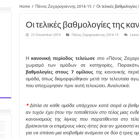
Home
/
Πάνος Ζαχαρογιάννης 2014-15
/
Οι τελικές βαθμολογίες
Οι τελικές βαθμολογίες της κα
23 December 2014
Πάνος Ζαχαρογιάννης 2014-15
Leav
Η
κανονική περίοδος τελείωσε
στο «Πάνος Ζαχαρογ
χωρισμό των ομάδων σε κατηγορίες. Παρακάτ
βαθμολογίες στους 7 ομίλους
της κανονικής περι
ομάδα, όπως διαμορφώθηκαν μετά την τελευταία αγω
που αποχώρησαν πριν αυτή τελειώσει. Αναλυτικά:
*
Δίπλα σε κάθε ομάδα υπάρχουν κατά σειρά οι βαθμοί τ
αν τυχόν έχει (που την τοποθετούν στο τέλος μιας εν
κανονισμούς της λίγκας που παρατίθενται στο τέ
βρίσκονται οι επιμέρους νίκες-ήττες (και αν χρειαστεί
για να σπάσει μια ισοβαθμία ανάμεσα σε δύο ή τρεις ο