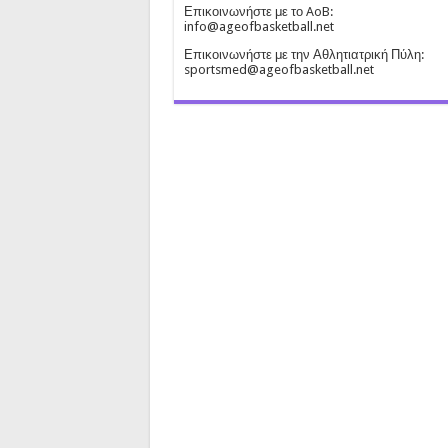
Επικοινωνήστε με το AoB:
info@ageofbasketball.net
Επικοινωνήστε με την Αθλητιατρική Πύλη:
sportsmed@ageofbasketball.net