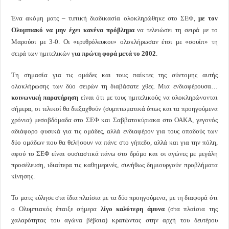
Ένα ακόμη ματς – τυπική διαδικασία ολοκληρώθηκε στο ΣΕΦ,
με τον
Ολυμπιακό να μην έχει κανένα πρόβλημα
να τελειώσει τη σειρά με το
Μαρούσι με 3-0. Οι «ερυθρόλευκοι» ολοκλήρωσαν έτσι με «σουίπ» τη
σειρά των ημιτελικών γ
ια πρώτη φορά μετά το 2002
.
Τη σημασία για τις ομάδες και τους παίκτες της σύντομης αυτής
ολοκλήρωσης των δύο σειρών τη διαβάσατε χθες. Μια ενδιαφέρουσα…
κοινωνική παρατήρηση
είναι ότι με τους ημιτελικούς να ολοκληρώνονται
σήμερα, οι τελικοί θα διεξαχθούν (συμπτωματικά όπως και τα προηγούμενα
χρόνια) μεσοβδόμαδα στο ΣΕΦ και Σαββατοκύριακα στο ΟΑΚΑ, γεγονός
αδιάφορο φυσικά για τις ομάδες, αλλά ενδιαφέρον για τους οπαδούς των
δύο ομάδων που θα θελήσουν να πάνε στο γήπεδο, αλλά και για την πόλη,
αφού το ΣΕΦ είναι ουσιαστικά πάνω στο δρόμο και οι αγώνες με μεγάλη
προσέλευση, ιδιαίτερα τις καθημερινές, συνήθως δημιουργούν προβλήματα
κίνησης.
Το ματς κύλησε στα ίδια πλαίσια με τα δύο προηγούμενα, με τη διαφορά ότι
ο Ολυμπιακός έπαιξε σήμερα
λίγο καλύτερη άμυνα
(στα πλαίσια της
χαλαρότητας του αγώνα βέβαια) κρατώντας στην αρχή του δευτέρου