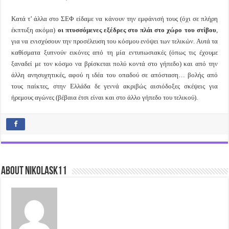
Κατά τ’ άλλα στο ΣΕΦ είδαμε να κάνουν την εμφάνισή τους (όχι σε πλήρη
έκπτυξη ακόμα)
οι πτυσσόμενες εξέδρες στο πλάι στο χώρο του στίβου
,
για να ενισχύσουν την προσέλευση του κόσμου ενόψει των τελικών. Αυτά τα
καθίσματα ξυπνούν εικόνες από τη μία εντυπωσιακές (όπως τις έχουμε
ξαναδεί με τον κόσμο να βρίσκεται πολύ κοντά στο γήπεδο) και από την
άλλη ανησυχητικές, αφού η ιδέα του οπαδού σε απόσταση… βολής από
τους παίκτες, στην Ελλάδα δε γεννά ακριβώς αισιόδοξες σκέψεις για
ήρεμους αγώνες (βέβαια έτσι είναι και στο άλλο γήπεδο του τελικού).
About nikolask11