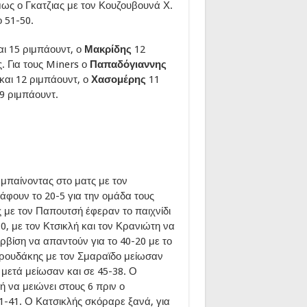
μως ο Γκατζιας με τον Κουζουβουνά Χ.
 51-50.
αι 15 ριμπάουντ, ο
Μακρίδης
12
. Για τους Miners ο
Παπαδόγιαννης
και 12 ριμπάουντ, ο
Χασομέρης
11
 9 ριμπάουντ.
 μπαίνοντας στο ματς με τον
ράφουν το 20-5 για την ομάδα τους
ς με τον Παπουτσή έφεραν το παιχνίδι
0, με τον Κτσικλή και τον Κρανιώτη να
βίση να απαντούν για το 40-20 με το
βρουδάκης με τον Σμαραϊδο μείωσαν
 μετά μείωσαν και σε 45-38. Ο
 να μειώνει στους 6 πριν ο
-41. Ο Κατσικλής σκόραρε ξανά, για