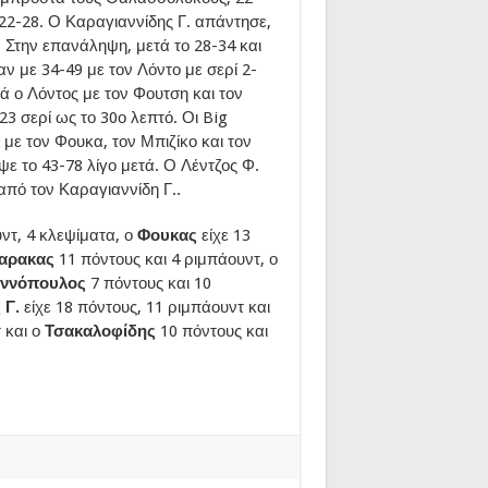
 22-28. Ο Καραγιαννίδης Γ. απάντησε,
. Στην επανάληψη, μετά το 28-34 και
αν με 34-49 με τον Λόντο με σερί 2-
 ο Λόντος με τον Φουτση και τον
3 σερί ως το 30ο λεπτό. Οι Big
 με τον Φουκα, τον Μπιζίκο και τον
ε το 43-78 λίγο μετά. Ο Λέντζος Φ.
 από τον Καραγιαννίδη Γ..
υντ, 4 κλεψίματα, ο
Φουκας
είχε 13
αρακας
11 πόντους και 4 ριμπάουντ, ο
αννόπουλος
7 πόντους και 10
 Γ.
είχε 18 πόντους, 11 ριμπάουντ και
 και ο
Τσακαλοφίδης
10 πόντους και