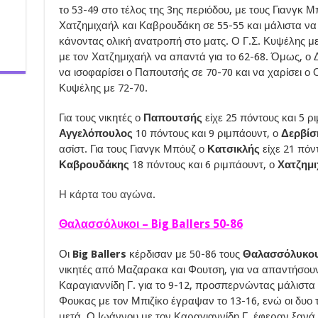
το 53-49 στο τέλος της 3ης περιόδου, με τους Γιανγκ 
Χατζημιχαήλ και Καβρουδάκη σε 55-55 και μάλιστα να
κάνοντας ολική ανατροπή στο ματς. Ο Γ.Σ. Κυψέλης μ
με τον Χατζημιχαήλ να απαντά για το 62-68. Όμως, ο Δ
να ισοφαρίσει ο Παπουτσής σε 70-70 και να χαρίσει ο 
Κυψέλης με 72-70.
Για τους νικητές ο
Παπουτσής
είχε 25 πόντους και 5 ρ
Αγγελόπουλος
10 πόντους και 9 ριμπάουντ, ο
Δερβί
ασίστ. Για τους Γιανγκ Μπόυζ ο
Κατσικλής
είχε 21 πόν
Καβρουδάκης
18 πόντους και 6 ριμπάουντ, ο
Χατζημ
Η κάρτα του αγώνα
.
Θαλασσόλυκοι – Big Ballers 50-86
Οι
Big Ballers
κέρδισαν με 50-86 τους
Θαλασσόλυκο
νικητές από Μαζαρακα και Φουτση, για να απαντήσουν
Καραγιαννίδη Γ. για το 9-12, προσπερνώντας μάλιστα 
Φουκας με τον Μπιζίκο έγραψαν το 13-16, ενώ οι δυο τ
μετά. Ο Ιωάννου με τον Καραγιαννίδη Γ. έφεραν ξαν