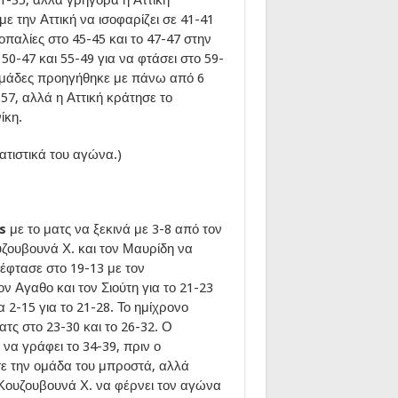
ε την Αττική να ισοφαρίζει σε 41-41
σοπαλίες στο 45-45 και το 47-47 στην
50-47 και 55-49 για να φτάσει στο 59-
ο ομάδες προηγήθηκε με πάνω από 6
57, αλλά η Αττική κράτησε το
ίκη.
τιστικά του αγώνα.)
rs
με το ματς να ξεκινά με 3-8 από τον
υζουβουνά Χ. και τον Μαυρίδη να
 έφτασε στο 19-13 με τον
 Αγαθο και τον Σιούτη για το 21-23
2-15 για το 21-28. Το ημίχρονο
τς στο 23-30 και το 26-32. Ο
 να γράφει το 34-39, πριν ο
ε την ομάδα του μπροστά, αλλά
 Κουζουβουνά Χ. να φέρνει τον αγώνα