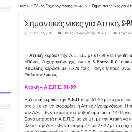
Home
/
Πάνος Ζαχαρογιάννης 2014-15
/
Σημαντικές νίκες για Αττ
Σημαντικές νίκες για Αττική, S-P
31 January 2015
Πάνος Ζαχαρογιάννης 2014-15
Leave a
Η
Αττική
κέρδισε την Α.Ε.Π.Ε. με 61-59 για την
3η α
«Πάνος Ζαχαρογιάννης», ενώ η
S-Parta B.C.
επικρ
Κυψέλης
κέρδισε με 72-70 τους Γιανγκ Μπόυζ, ενώ 
Θαλασσόλυκους.
Αττική – Α.Ε.Π.Ε. 61-59
Η
Αττική
κέρδισε την
Α.Ε.Π.Ε.
με 61-59 με το ματς να 
στο 6-10 και να ισοφαρίσει η Αττική λίγο αργότερα. Η
την Α.Ε.Π.Ε. να κρατά το προβάδισμα ως το 14-16 για 
Ξανά μπροστά η Α.Ε.Π.Ε. με 20-21, με την Αττική να γ
βλέπει την Α.Ε.Π.Ε. να ισοφαρίζει σε 27-27 με το ημίχρ
επανάληψη μετά το 31-29 η Α.Ε.Π.Ε. προηγήθηκε με 3