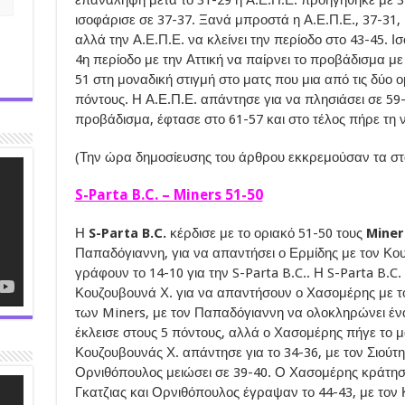
ισοφάρισε σε 37-37. Ξανά μπροστά η Α.Ε.Π.Ε., 37-31, μ
αλλά την Α.Ε.Π.Ε. να κλείνει την περίοδο στο 43-45. Ι
4η περίοδο με την Αττική να παίρνει το προβάδισμα με 
51 στη μοναδική στιγμή στο ματς που μια από τις δύ
πόντους. Η Α.Ε.Π.Ε. απάντησε για να πλησιάσει σε 59-
προβάδισμα, έφτασε στο 61-57 και στο τέλος πήρε τη ν
(Την ώρα δημοσίευσης του άρθρου εκκρεμούσαν τα στα
S-Parta B.C. – Miners 51-50
Η
S-Parta B.C.
κέρδισε με το οριακό 51-50 τους
Mine
Παπαδόγιαννη, για να απαντήσει ο Ερμίδης με τον Κο
γράφουν το 14-10 για την S-Parta B.C.. Η S-Parta B.C.
Κουζουβουνά Χ. για να απαντήσουν ο Χασομέρης με τον
των Miners, με τον Παπαδόγιαννη να ολοκληρώνει ένα 
έκλεισε στους 5 πόντους, αλλά ο Χασομέρης πήγε το μα
Κουζουβουνάς Χ. απάντησε για το 34-36, με τον Σιούτη
Ορνιθόπουλος μειώσει σε 39-40. Ο Χασομέρης κράτησ
Γκατζιας και Ορνιθόπουλος έγραψαν το 44-43, με τον