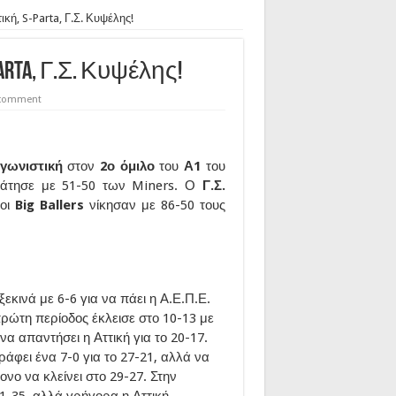
ική, S-Parta, Γ.Σ. Κυψέλης!
arta, Γ.Σ. Κυψέλης!
 comment
γωνιστική
στον
2ο όμιλο
του
Α1
του
άτησε με 51-50 των Miners. Ο
Γ.Σ.
οι
Big Ballers
νίκησαν με 86-50 τους
ξεκινά με 6-6 για να πάει η Α.Ε.Π.Ε.
 πρώτη περίοδος έκλεισε στο 10-13 με
να απαντήσει η Αττική για το 20-17.
ράφει ένα 7-0 για το 27-21, αλλά να
ονο να κλείνει στο 29-27. Στην
1-35, αλλά γρήγορα η Αττική