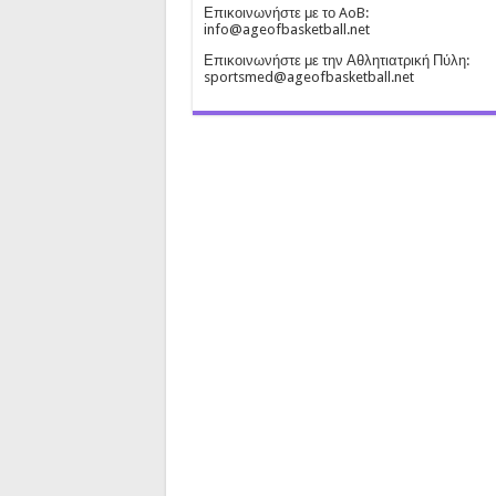
Επικοινωνήστε με το AoB:
info@ageofbasketball.net
Επικοινωνήστε με την Αθλητιατρική Πύλη:
sportsmed@ageofbasketball.net