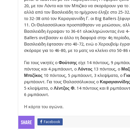
20, με τον Λόντο και τον Μπιζίκο να σκοράρουν για το
αλλά από τον Βασιλειάδη το ημίχρονο έληξε στο 25-32
το 32-38 από τον Καραγιαννίδη Γ. οι Big Ballers ξέφυγ
11. Οι Θαλασσόλυκοι προσπάθησαν να μειώσουν, αλλά
Βασιλειάδη έγραψαν το 36-61 ολοκληρώνοντας ένα 4-2
Ballers ανέβασαν κι άλλο τη διαφορά στην 4η περίοδο,
Βασιλειάδη έφτασαν στο 40-72, ενώ ο Χερουβείμ έγραψ
σκόραρε για το 46-80, με το ματς να κλείνει στο 50-86
Για τους νικητές ο
Φούτσης
είχε 14 πόντους, 9 ριμπάο
πόντους και 4 ριμπάουντ, ο
Λόντος
13 πόντους, ο
Μαζ
Μπιζίκος
10 πόντους, 5 ριμπάουντ, 3 κλεψίματα, ο
Γι
ριμπάουντ. Για τους Θαλασσόλυκους ο
Καραγιαννίδης
5 κλεψίματα, ο
Λέντζος Φ.
14 πόντους και 8 ριμπάουντ
6 ριμπάουντ.
Η κάρτα του αγώνα
.
Facebook
Share