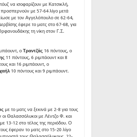
Μπόυζ να ισοφαρίζουν με Κατσικλή,
 προσπερνούν με 57-64 λίγο μετά
είωσε με τον Αγγελόπουλο σε 62-64,
ερβίσης έφερε το ματς στο 67-68, για
Ορφανουδάκης τη νίκη στον Γ.Σ.
ιμπάουντ, ο
Τραντζάς
16 πόντους, ο
σης
11 πόντους, 6 ριμπάουντ και 8
τους και 16 ριμπάουντ, ο
ιχαήλ
10 πόντους και 9 ριμπάουντ.
υς
με το ματς να ξεκινά με 2-8 για τους
 οι Θαλασσόλυκοι με Λέντζο Φ. και
με 13-12 στο τέλος της περιόδου. Ο
ους έφεραν το ματς στο 15-20 λίγο
ά μπροστά τους Θαλασσόλυκους, 22-