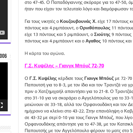
στο 47-45. Ο Παπαδόγιαννης σκόραρε για το 47-50, ό
ήταν που είχαν τον τελευταίο λόγο και διαμόρφωσαν το
Για τους νικητές ο
Κουζουβουνάς Χ.
είχε 17 πόντους κ
πόντους και 4 ριμπάουντ, ο
Ορνιθόπουλος
11 πόντους
είχε 13 πόντους και 5 ριμπάουντ, ο
Σιούτης
9 πόντους 
πόντους και 4 ριμπάουντ και ο
Αγαθος
10 πόντους και
Η κάρτα του αγώνα
.
006
Γ.Σ. Κυψέλης – Γιανγκ Μπόυζ 72-70
Ο
Γ.Σ. Κυψέλης
κέρδισε τους
Γιανγκ Μπόυζ
με 72-70
Παπουτσή για το 8-3, με τον ίδιο και τον Τραντζά να γ
πριν ο Χατζημιχαήλ απαντήσει για το 21-8. Ο Τραντζά
στο 31-10 για να σκοράρει ο Αγγελόπουλος για το 33-1
μειώνουν σε 33-18, αλλά τον Ορφανουδάκη και τον Δερ
ημίχρονο να κλείνει στο 43-22. Στην επανάληψη ο Κα
σε 43-32 με σερί 0-10 για τους Γιανγκ Μπόυζ, που λίγο
Ορφανουδάκης απάντησε για το 47-38, με τον Κατσικλή
Παπουτσής με τον Αγγελόπουλο φέρουν το ματς στο 51