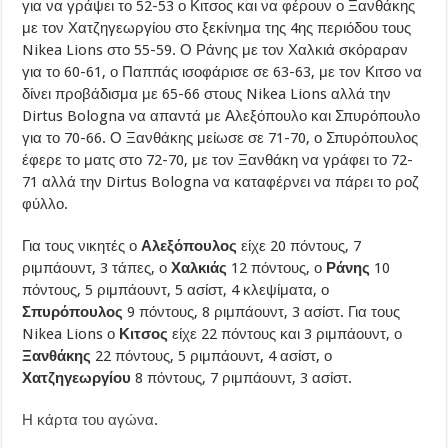
για να γράψει το 52-53 ο Κιτσος και να φέρουν ο Ξανθάκης
με τον Χατζηγεωργίου στο ξεκίνημα της 4ης περιόδου τους
Nikea Lions στο 55-59. Ο Ράνης με τον Χαλκιά σκόραραν
για το 60-61, ο Παππάς ισοφάρισε σε 63-63, με τον Κιτσο να
δίνει προβάδισμα με 65-66 στους Nikea Lions αλλά την
Dirtus Bologna να απαντά με Αλεξόπουλο και Σπυρόπουλο
για το 70-66. Ο Ξανθάκης μείωσε σε 71-70, ο Σπυρόπουλος
έφερε το ματς στο 72-70, με τον Ξανθάκη να γράφει το 72-
71 αλλά την Dirtus Bologna να καταφέρνει να πάρει το ροζ
φύλλο.
Για τους νικητές ο
Αλεξόπουλος
είχε 20 πόντους, 7
ριμπάουντ, 3 τάπες, ο
Χαλκιάς
12 πόντους, ο
Ράνης
10
πόντους, 5 ριμπάουντ, 5 ασίστ, 4 κλεψίματα, ο
Σπυρόπουλος
9 πόντους, 8 ριμπάουντ, 3 ασίστ. Για τους
Nikea Lions ο
Κιτσος
είχε 22 πόντους και 3 ριμπάουντ, ο
Ξανθάκης
22 πόντους, 5 ριμπάουντ, 4 ασίστ, ο
Χατζηγεωργίου
8 πόντους, 7 ριμπάουντ, 3 ασίστ.
Η κάρτα του αγώνα
.