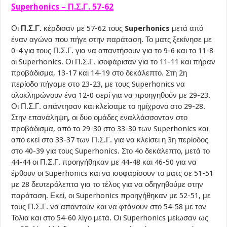
Superhonics – Π.Σ.Γ. 57-62
Οι
Π.Σ.Γ.
κέρδισαν με 57-62 τους
Superhonics
μετά από
έναν αγώνα που πήγε στην παράταση. Το ματς ξεκίνησε με
0-4 για τους Π.Σ.Γ. για να απαντήσουν για το 9-6 και το 11-8
οι Superhonics. Οι Π.Σ.Γ. ισοφάρισαν για το 11-11 και πήραν
προβάδισμα, 13-17 και 14-19 στο δεκάλεπτο. Στη 2η
περίοδο πήγαμε στο 23-23, με τους Superhonics να
ολοκληρώνουν ένα 12-0 σερί για να προηγηθούν με 29-23.
Οι Π.Σ.Γ. απάντησαν και κλείσαμε το ημίχρονο στο 29-28.
Στην επανάληψη, οι δυο ομάδες εναλλάσσονταν στο
προβάδισμα, από το 29-30 στο 33-30 των Superhonics και
από εκεί στο 33-37 των Π.Σ.Γ. για να κλείσει η 3η περίοδος
στο 40-39 για τους Superhonics. Στο 4ο δεκάλεπτο, μετά το
44-44 οι Π.Σ.Γ. προηγήθηκαν με 44-48 και 46-50 για να
έρθουν οι Superhonics και να ισοφαρίσουν το ματς σε 51-51
με 28 δευτερόλεπτα για το τέλος για να οδηγηθούμε στην
παράταση. Εκεί, οι Superhonics προηγήθηκαν με 52-51, με
τους Π.Σ.Γ. να απαντούν και να φτάνουν στο 54-58 με τον
Τολια και στο 54-60 λίγο μετά. Οι Superhonics μείωσαν ως