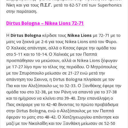
Νίκη και για τους
Π.Σ.Γ.
μετά το 62-57 επί των Superhonics
στην παράταση.
Dirtus Bologna – Nikea Lions 72-71
Η
Dirtus Bologna
κέρδισε τους
Nikea Lions
με 72-71 με το
ματς να ξεκινά με 2-6 για τους Nikea Lions από τον Φυρο.
Ο Χαλκιάς απάντησε, αλλά ο Κιτσος έφερε την ομάδα του
στο 5-11 και το 10-14. Ο Χαλκιάς με τον Παππά
προσπάθησαν να μειώσουν, αλλά οι Nikea Lions ξέφυγαν
με 17-27 λίγο πριν το τέλος της περιόδου. Ο Μητρόπουλος
με τον Σπυρόπουλο μείωσαν σε 21-27 ενώ μετά την
απάντηση του Σιαννα, η Dirtus Bologna πλησίασε με τον
Πια και τον Αλεξόπουλο ως το 32-33. Ο Ξανθάκης έφερε την
ομάδα του στο 32-38, με τον Ράνη να απαντά για το 37-38
και το ημίχρονο να κλείνει στο 39-40. Στην επανάληψη ο
Πιας σκόραρε για το 42-40 δίνοντας το πρώτο προβάδισμα
στην Dirtus Bologna, ενώ ο Αλεξόπουλος με τον Παππά
έφεραν το ματς στο 48-42. Ο Χατζηγεωργίου απάντησε και
μαζί με τον Νικολαΐδη και τον Ξανθάκη μείωσαν σε 52-50