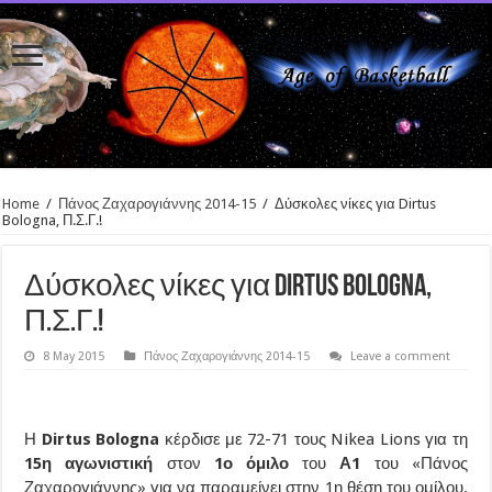
Home
/
Πάνος Ζαχαρογιάννης 2014-15
/
Δύσκολες νίκες για Dirtus
Bologna, Π.Σ.Γ.!
Δύσκολες νίκες για Dirtus Bologna,
Π.Σ.Γ.!
8 May 2015
Πάνος Ζαχαρογιάννης 2014-15
Leave a comment
Η
Dirtus Bologna
κέρδισε με 72-71 τους Nikea Lions για τη
15η αγωνιστική
στον
1ο όμιλο
του
Α1
του «Πάνος
Ζαχαρογιάννης» για να παραμείνει στην 1η θέση του ομίλου.