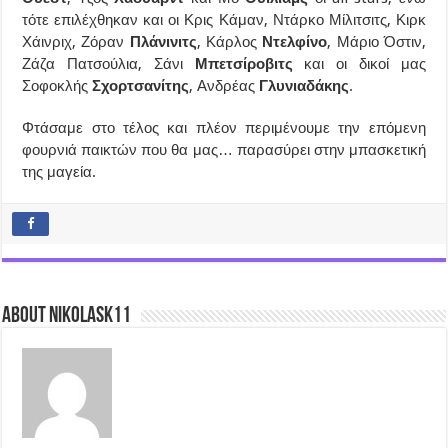
τότε επιλέχθηκαν και οι Κρις Κάμαν, Ντάρκο Μίλιτσιτς, Κιρκ
Χάινριχ, Ζόραν
Πλάνινιτς
, Κάρλος
Ντελφίνο
, Μάριο Όστιν,
Ζάζα Πατσούλια, Σάνι
Μπετσίροβιτς
και οι δικοί μας
Σοφοκλής
Σχορτσανίτης
, Ανδρέας
Γλυνιαδάκης
.
Φτάσαμε στο τέλος και πλέον περιμένουμε την επόμενη
φουρνιά παικτών που θα μας… παρασύρει στην μπασκετική
της μαγεία.
About nikolask11