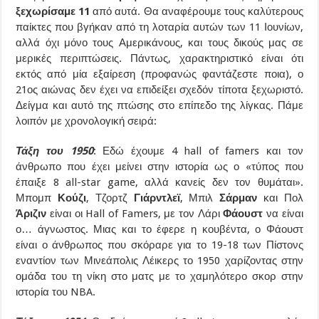
ξεχωρίσαμε 11
από αυτά. Θα αναφέρουμε τους καλύτερους
παίκτες που βγήκαν από τη λοταρία αυτών των 11 Ιουνίων,
αλλά όχι μόνο τους Αμερικάνους, και τους δικούς μας σε
μερικές περιπτώσεις. Πάντως, χαρακτηριστικό είναι ότι
εκτός από μία εξαίρεση (προφανώς φαντάζεστε ποια), ο
21ος αιώνας δεν έχει να επιδείξει σχεδόν τίποτα ξεχωριστό.
Δείγμα και αυτό της πτώσης στο επίπεδο της λίγκας. Πάμε
λοιπόν με χρονολογική σειρά:
Τάξη του 1950
: Εδώ έχουμε 4 hall of famers και τον
άνθρωπο που έχει μείνει στην ιστορία ως ο «τύπος που
έπαιξε 8 all-star game, αλλά κανείς δεν τον θυμάται».
Μπομπ
Κούζι
, Τζορτζ
Γιάρντλεϊ
, Μπιλ
Σάρμαν
και Πολ
Άριζιν
είναι οι Hall of Famers, με τον Λάρι
Φάουστ
να είναι
ο… άγνωστος. Μιας και το έφερε η κουβέντα, ο Φάουστ
είναι ο άνθρωπος που σκόραρε για το 19-18 των Πίστονς
εναντίον των Μινεάπολις Λέικερς το 1950 χαρίζοντας στην
ομάδα του τη νίκη στο ματς με το χαμηλότερο σκορ στην
ιστορία του NBA.