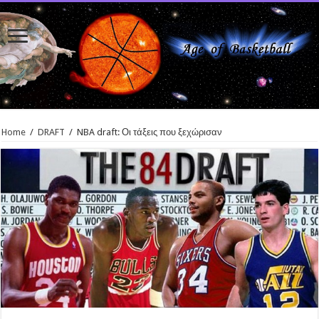
Home
/
DRAFT
/
NBA draft: Οι τάξεις που ξεχώρισαν