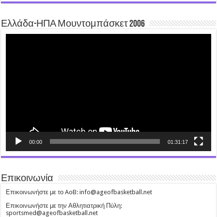
Ελλάδα-ΗΠΑ Μουντομπάσκετ 2006
Video
Player
00:00
01:31:17
Επικοινωνία
Επικοινωνήστε με το AoB: info@ageofbasketball.net
Επικοινωνήστε με την Αθλητιατρική Πύλη:
sportsmed@ageofbasketball.net