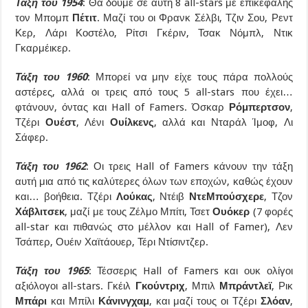
Τάξη του 1954
: Θα δούμε σε αυτή 8 all-stars με επικεφαλής
τον Μπομπ
Πέτιτ
. Μαζί του οι Φρανκ Σέλβι, Τζιν Σου, Ρεντ
Κερ, Λάρι Κοστέλο, Ρίτσι Γκέριν, Τσακ Νόμπλ, Ντικ
Γκαρμέικερ.
Τάξη του 1960
: Μπορεί να μην είχε τους πάρα πολλούς
αστέρες, αλλά οι τρεις από τους 5 all-stars που έχει…
φτάνουν, όντας και Hall of Famers. Όσκαρ
Ρόμπερτσον
,
Τζέρι
Ουέστ
, Λένι
Ουίλκενς
, αλλά και Νταράλ Ίμοφ, Λι
Σάφερ.
Τάξη του 1962
: Οι τρεις Hall of Famers κάνουν την τάξη
αυτή μια από τις καλύτερες όλων των εποχών, καθώς έχουν
και… βοήθεια. Τζέρι
Λούκας
, Ντέιβ
ΝτεΜπούσχερε
, Τζον
Χάβλιτσεκ
, μαζί με τους Ζέλμο Μπίτι, Τσετ
Ουόκερ
(7 φορές
all-star και πιθανώς στο μέλλον και Hall of Famer), Λεν
Τσάπερ, Ουέιν Χαϊτάουερ, Τέρι Ντίσιντζερ.
Τάξη του 1965
: Τέσσερις Hall of Famers και ουκ ολίγοι
αξιόλογοι all-stars. Γκέιλ
Γκούντριχ
, Μπιλ
Μπράντλεϊ
, Ρικ
Μπάρι
και Μπίλι
Κάνινγχαμ
, και μαζί τους οι Τζέρι
Σλόαν
,