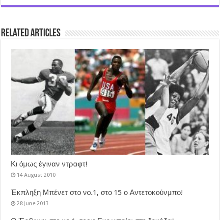
Related Articles
Κι όμως έγιναν ντραφτ!
14 August 2010
Έκπληξη Μπένετ στο νο.1, στο 15 ο Αντετοκούνμπο!
28 June 2013