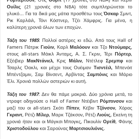
Ουίλις
(21 χρονιές στο NBA) τότε συμπληρώνεται το
γλυκό… Για τα δικά μας μάτια προσθέτω τους
Όσκαρ
Σμιντ,
Ρικ Καρλάιλ, Τόνι Κόστνερ, Τζέι Χάμφρις. Για μένα, η
καλύτερη χρονιά όλων των εποχών.
Τάξη του 1985
: Πολλοί αστέρες κι εδώ. Από τους Hall of
Famers Πάτρικ
Γιούιν
, Καρλ
Μαλόουν
και Τζο
Ντούμαρς
,
στους all-stars Μάικλ Άνταμς, Α. Σ. Γκριν, Τέρι
Πόρτερ
,
Εξέιβιερ
ΜακΝτάνιελ
, Κρις
Μάλιν
, Ντέτλεφ
Σρεμπφ
και
Τσαρλς Όακλι, και μέχρι τους Ουέιμαν
Τισντέιλ
, Μπενόιτ
Μπέντζαμιν, Σαμ Βίνσεντ, Αρβίντας
Σαμπόνις
και Μάριο
Έλι. Χρονιά πολλών αστεριών κι αυτή.
Τάξη του 1987
: Δεν θα πάμε μακριά. Δύο χρόνια μετά, το
ντραφτ οδηγούσε ο Hall of Famer Ντέιβιντ
Ρόμπινσον
και
μαζί του οι all-stars Σκότι
Πίπεν
, Κέβιν
Τζόνσον
, Χόρας
Γκραντ
, Ρέτζι
Μίλερ
, Μαρκ Τζάκσον, Ρέτζι
Λιούις
, Εκείνη τη
χρονιά ήταν και οι Μάγκσι Μπογκς, Πικουλίν
Ορτίθ
, Φάνης
Χριστοδούλου
και Σαρούνας
Μαρτσιουλιόνις
.