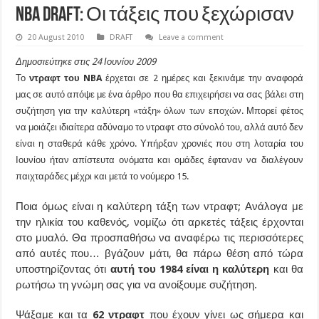
NBA draft: Οι τάξεις που ξεχώρισαν
20 August 2010
DRAFT
Leave a comment
Δημοσιεύτηκε στις 24 Ιουνίου 2009
Το
ντραφτ του NBA
έρχεται σε 2 ημέρες και ξεκινάμε την αναφορά
μας σε αυτό απόψε με ένα άρθρο που θα επιχειρήσει να σας βάλει στη
συζήτηση για την καλύτερη «τάξη» όλων των εποχών. Μπορεί φέτος
να μοιάζει ιδιαίτερα αδύναμο το ντραφτ στο σύνολό του, αλλά αυτό δεν
είναι η σταθερά κάθε χρόνο. Υπήρξαν χρονιές που στη λοταρία του
Ιουνίου ήταν απίστευτα ονόματα και ομάδες έφταναν να διαλέγουν
παιχταράδες μέχρι και μετά το νούμερο 15.
Ποια όμως είναι η καλύτερη τάξη των ντραφτ; Ανάλογα με
την ηλικία του καθενός, νομίζω ότι αρκετές τάξεις έρχονται
στο μυαλό. Θα προσπαθήσω να αναφέρω τις περισσότερες
από αυτές που… βγάζουν μάτι, θα πάρω θέση από τώρα
υποστηρίζοντας ότι
αυτή του 1984 είναι η καλύτερη
και θα
ρωτήσω τη γνώμη σας για να ανοίξουμε συζήτηση.
Ψάξαμε και τα
62 ντραφτ
που έχουν γίνει ως σήμερα και