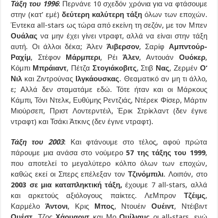
Τάξη του 1996
: Περνάνε 10 σχεδόν χρόνια για να φτάσουμε
στην (κατ’ εμέ)
δεύτερη καλύτερη τάξη
όλων των εποχών.
Έντεκα all-stars ως τώρα από εκείνη τη σεζόν, με τον Μπεν
Ουάλας
να μην έχει γίνει ντραφτ, αλλά να είναι στην τάξη
αυτή. Οι άλλοι δέκα; Άλεν
Άιβερσον
, Σαρίφ
Αμπντούρ-
Ραχίμ
, Στέφον
Μάρμπερι
, Ρέι
Άλεν
, Αντουάν
Ουόκερ
,
Κόμπι
Μπράιαντ
, Πέτζα
Στογιάκοβιτς
, Στιβ
Νας
, Ζερμέν
Ο’
Νιλ
και Ζιντρούνας
Ιλγκάουσκας
. Θεαματικό αν μη τι άλλο,
ε; Αλλά δεν σταματάμε εδώ. Τότε ήταν και οι Μάρκους
Κάμπι, Τόνι Ντελκ, Ευθύμης Ρεντζιάς, Ντέρεκ Φίσερ, Μάρτιν
Μιούρσεπ, Πριστ Λοντερντέιλ, Έρικ Στρίκλαντ (δεν έγινε
ντραφτ) και Τσάκι Άτκινς (δεν έγινε ντραφτ).
Τάξη του 2003
: Και φτάνουμε στο τέλος, αφού πρώτα
πάρουμε μια ανάσα στο νούμερο
57 της τάξης του 1999
,
που αποτελεί το μεγαλύτερο κόλπο όλων των εποχών,
καθώς εκεί οι Σπερς επέλεξαν τον
Τζινόμπιλι
. Λοιπόν, στο
2003 σε μια καταπληκτική τάξη,
έχουμε 7 all-stars, αλλά
και αρκετούς αξιόλογους παίκτες. ΛεΜπρον
Τζέιμς
,
Καρμέλο
Άντονι
, Κρις
Μπος
, Ντουέιν
Ουέιντ
, Ντέιβιντ
Ουέστ
, Τζος
Χάουαρντ
και Μο
Ουίλιαμς
οι all-stars, ενώ