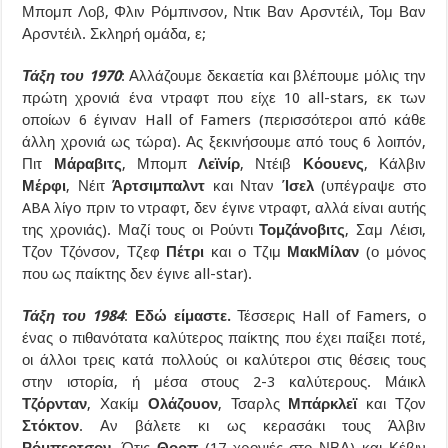
Μπομπ Λοβ, Φλιν Ρόμπινσον, Ντικ Βαν Αρσντέιλ, Τομ Βαν
Αρσντέιλ. Σκληρή ομάδα, ε;
Τάξη του 1970
: Αλλάζουμε δεκαετία και βλέπουμε μόλις την
πρώτη χρονιά ένα ντραφτ που είχε 10 all-stars, εκ των
οποίων 6 έγιναν Hall of Famers (περισσότεροι από κάθε
άλλη χρονιά ως τώρα). Ας ξεκινήσουμε από τους 6 λοιπόν,
Πιτ
Μάραβιτς
, Μπομπ
Λεϊνίρ
, Ντέιβ
Κόουενς
, Κάλβιν
Μέρφι
, Νέιτ
Άρτσιμπαλντ
και Νταν
Ίσελ
(υπέγραψε στο
ABA λίγο πριν το ντραφτ, δεν έγινε ντραφτ, αλλά είναι αυτής
της χρονιάς). Μαζί τους οι Ρούντι
Τομζάνοβιτς
, Σαμ Λέισι,
Τζον Τζόνσον, Τζεφ
Πέτρι
και ο Τζιμ
ΜακΜίλαν
(ο μόνος
που ως παίκτης δεν έγινε all-star).
Τάξη του 1984
:
Εδώ είμαστε.
Τέσσερις Hall of Famers, ο
ένας ο πιθανότατα καλύτερος παίκτης που έχει παίξει ποτέ,
οι άλλοι τρεις κατά πολλούς οι καλύτεροι στις θέσεις τους
στην ιστορία, ή μέσα στους 2-3 καλύτερους. Μάικλ
Τζόρνταν
, Χακίμ
Ολάζουον
, Τσαρλς
Μπάρκλεϊ
και Τζον
Στόκτον
. Αν βάλετε κι ως κερασάκι τους Άλβιν
Ρόμπερτσον
, Ότις
Θορπ
(17 χρονιές στο ΝΒΑ) και Κέβιν