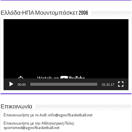
Ελλάδα-ΗΠΑ Μουντομπάσκετ 2006
Video
Player
00:00
01:31:17
Επικοινωνία
Επικοινωνήστε με το AoB: info@ageofbasketball.net
Επικοινωνήστε με την Αθλητιατρική Πύλη:
sportsmed@ageofbasketball.net