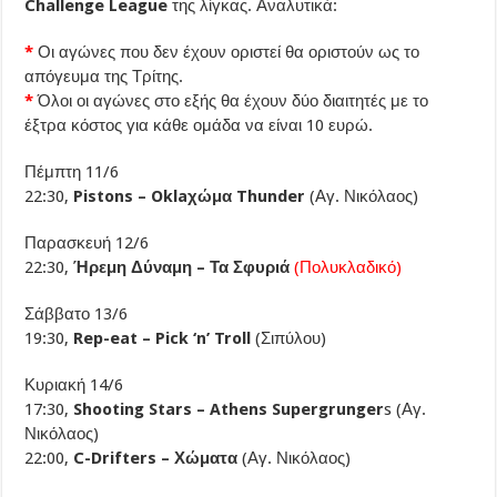
Challenge League
της λίγκας. Αναλυτικά:
*
Οι αγώνες που δεν έχουν οριστεί θα οριστούν ως το
απόγευμα της Τρίτης.
*
Όλοι οι αγώνες στο εξής θα έχουν δύο διαιτητές με το
έξτρα κόστος για κάθε ομάδα να είναι 10 ευρώ.
Πέμπτη 11/6
22:30,
Pistons – Oklaχώμα Thunder
(Αγ. Νικόλαος)
Παρασκευή 12/6
22:30,
Ήρεμη Δύναμη – Τα Σφυριά
(Πολυκλαδικό)
Σάββατο 13/6
19:30,
Rep-eat – Pick ‘n’ Troll
(Σιπύλου)
Κυριακή 14/6
17:30,
Shooting Stars – Athens Supergrunger
s (Αγ.
Νικόλαος)
22:00,
C-Drifters – Χώματα
(Αγ. Νικόλαος)