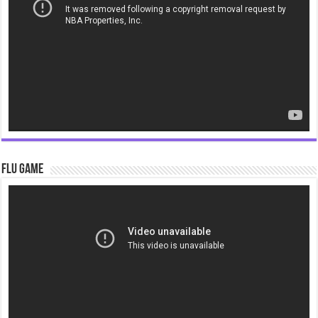
Flu Game
Video
Player