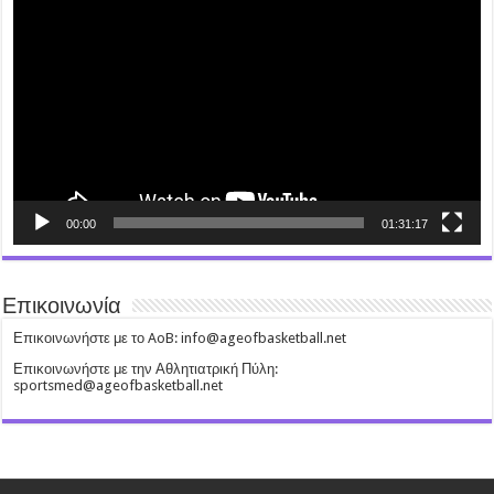
Player
00:00
01:31:17
Επικοινωνία
Επικοινωνήστε με το AoB: info@ageofbasketball.net
Επικοινωνήστε με την Αθλητιατρική Πύλη:
sportsmed@ageofbasketball.net