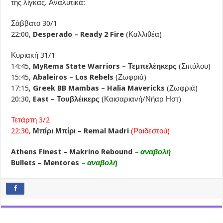
της λίγκας. Αναλυτικά:
Σάββατο 30/1
22:00,
Desperado – Ready 2 Fire
(Καλλιθέα)
Κυριακή 31/1
14:45,
MyRema State Warriors – Τεμπελέηκερς
(Σιπύλου)
15:45,
Abaleiros – Los Rebels
(Ζωφριά)
17:15,
Greek BB Mambas – Halia Mavericks
(Ζωφριά)
20:30,
East – Τουβλέικερς
(Καισαριανή/Νήαρ Ηστ)
Τετάρτη 3/2
22:30,
Μπίρι Μπίρι – Remal Madri
(Ραιδεστού)
Athens Finest – Makrino Rebound
– αναβολή
Bullets – Mentores
– αναβολή