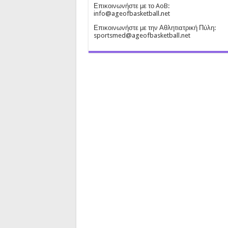
Επικοινωνήστε με το AoB:
info@ageofbasketball.net
Επικοινωνήστε με την Αθλητιατρική Πύλη:
sportsmed@ageofbasketball.net