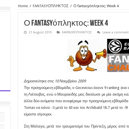
Home
/
FANTASYΟΠΛΗΚΤΟΣ
/
Ο fantasyόπληκτος: Week 4
Ο fantasyόπληκτος: Week 4
21 August 2010
FANTASYΟΠΛΗΚΤΟΣ
Leave a comment
Δημοσιεύτηκε στις 10 Νοεμβρίου 2009
Την προηγούμενη εβδομάδα, ο Gecevicius έκανε 9 ranking (και 
τη Λιέτουβος, ενώ ο Μαυροειδής μας δικαίωσε με μία ακόμη καλ
άλλα δύο ονόματα που αναφέραμε την προηγούμενη εβδομάδα π
Tomas να κάνει -3 μετά το 43 και τον Archibald 18.7 μετά το -9!
είμαστε σίγουροι.
Στη Μάλαγα, μετά τον τραυματισμό του Πρίντεζη, μέρος από τα