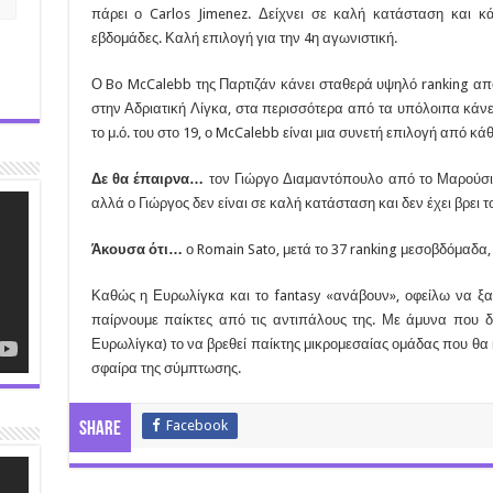
πάρει ο Carlos Jimenez. Δείχνει σε καλή κατάσταση και κά
εβδομάδες. Καλή επιλογή για την 4η αγωνιστική.
Ο Bo McCalebb της Παρτιζάν κάνει σταθερά υψηλό ranking απ
στην Αδριατική Λίγκα, στα περισσότερα από τα υπόλοιπα κάνει 
το μ.ό. του στο 19, ο McCalebb είναι μια συνετή επιλογή από κά
Δε θα έπαιρνα…
τον Γιώργο Διαμαντόπουλο από το Μαρούσι. 
αλλά ο Γιώργος δεν είναι σε καλή κατάσταση και δεν έχει βρει 
Άκουσα ότι…
ο Romain Sato, μετά το 37 ranking μεσοβδόμαδα,
Καθώς η Ευρωλίγκα και το fantasy «ανάβουν», οφείλω να ξαν
παίρνουμε παίκτες από τις αντιπάλους της. Με άμυνα που δέ
Ευρωλίγκα) το να βρεθεί παίκτης μικρομεσαίας ομάδας που θα κά
σφαίρα της σύμπτωσης.
Facebook
Share