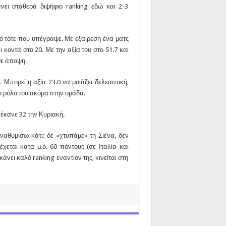
νει σταθερά διψήφιο ranking εδώ και 2-3
ό τότε που υπέγραψε. Με εξαίρεση ένα ματς
κοντά στο 20. Με την αξία του στο 51.7 και
θε άποψη.
Μπορεί η αξία 23.0 να μοιάζει δελεαστική,
το ρόλο του ακόμα στην ομάδα.
 έκανε 32 την Κυριακή.
αθυμίσω κάτι: δε «χτυπάμε» τη Σιένα, δεν
χεται κατά μ.ό. 60 πόντους (σε Ιταλία και
νει καλό ranking εναντίον της, κινείται στη