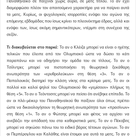
Παναθηναϊκό σε παιχνίδι χωρίς αύριο, σε ματς τίτλου. Το αν έχει
διαμορφώσει πλέον τον απαιτούμενο χαρακτήρα για να παίρνει αυτά
τα ματς. Κυρίως, οι ψυχολογικές ισορροπίες ενόψει του αγώνα της
επόμενης εβδομάδας που ίσως κρίνει το πλεονέκτημα έδρας, αλλά και
ενόψει των, ίσως ακόμη σημαντικότερων, ντέρμπι στη συνέχεια της
σεζόν.
Τι διακυβεύεται στο παρκέ:
Το αν ο Κλέιζα μπορεί να είναι ο ηγέτης
τελικών που έλειπε από τον Ολυμπιακό ώστε να δώσει το κάτι
παραπάνω και να οδηγήσει την ομάδα του σε τίτλους. Το αν ο
Τσίλντρες μπορεί να πιστοποιήσει τη θεωρητικά ξεκάθαρη
ανωτερότητα των «ερυθρολεύκων» στη θέση «3». Το αν ο
Παπαλουκάς διατηρεί την κλάση νίκης στα κρίσιμα ματς. Το αν οι
πολλοί και καλοί ψηλοί του Ολυμπιακού θα «γεμίσουν» πλήρως τη
θέση «5». Το αν ο Τεόντοσιτς μπορεί να πείσει ότι ανέβηκε επίπεδο. Το
αν οι πλέι-μέικερ του Παναθηναϊκού θα παίξουν όλοι όπως πρέπει
ώστε να δικαιολογήσουν τη θεωρητική ανωτερότητα των «πρασίνων»
στη θέση «1». Το αν ο Φώτσης μπορεί και φέτος να αρχίσει να
ανεβάζει την απόδοσή του στα καθοριστικά ματς. Το αν ο Πέκοβιτς
μπορεί να σηκώσει πάνω του το ειδικό βάρος τέτοιων αγώνων. Το αν
οι Περπέρογλου και Καλάθης είναι έτοιμοι για αυτά τα ματς. Το αν ο