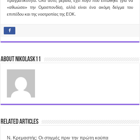
πραγματικότητα. Όλο αυτό, βέβαια, έχει λόγο που ειπώθηκε (για να
«αθωώσει» την Ομοσπονδία), αλλά είναι ένα ακόμη δείγμα του
επιπέδου και της νοοτροπίας της ΕΟΚ.
About nikolask11
Related Articles
Ν. Κρεμαστής: Οι στιγμές πριν την πρώτη κούπα