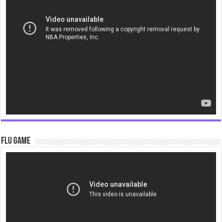
Player
Flu Game
Video
Player