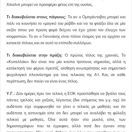
Χάισλιπ μπορεί να προσφέρει φέτος επί της ουσίας.
Τι διακυβεύεται στους πάγκους:
Το αν ο Ομπράντοβιτς μπορεί και
πάλι να κουνήσει το «μαγικό του ραβδί» και να τα φτιάξει όλα σε μία
σεζόν όπου για πρώτη φορά δείχνει να έχει χάσει τον έλεγχο των
ισορροπιών. Το αν ο Γιαννάκης είναι πλέον έτοιμος για να αρχίσει να
κατακτά τίτλους και σε αυτό το επίπεδο συλλόγων.
Τι διακυβεύεται στην πράξη:
Ο πρώτος τίτλος της χρονιάς. Το
«Κυπελλάκι» δεν είναι πια μία κούπα ήσσονος σημασίας, αλλά η
κατάκτησή του φέρνει πρεστίζ, αίσθηση ανωτερότητας και σημαντικό
ψυχολογικό πλεονέκτημα για τους τελικούς της Α1. Και, σε κάθε
περίπτωση, δεν παύει να είναι ένας τίτλος.
Υ.Γ.:
Δύο ημέρες πριν τον τελικό, η ΕΟΚ προσπάθησε να βγάλει τους
πάντες τρελούς και χαζούς, λέγοντας (δια στόματος του γ.γ. της) ότι
ουδέποτε είχε συμφωνηθεί να γίνει ο τελικός με μαθητές και ότι
ουδέποτε η αστυνομία είπε ότι δεν μπορεί να αναλάβει τη φύλαξη
τελικού με μαθητές. Όλα αυτά ήταν στο μυαλό, είπε, των
δημοσιογράφων που τα έγραφαν, αλλά ποτέ δεν έγιναν στην