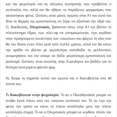
και την ψυχολογία και τις αξιώσεις ανατροπής που προβάλλει ο
αντίπαλός του, αλλά και θα σβήσει τις παράξενες μουρμούρες που
ακούστηκαν φέτος. Ωστόσο, είναι μόνος πρώτος στην Α1 και αυτό του
δίνει το θάρρος της εμπιστοσύνης ότι ξέρει να αξιοποιεί την έδρα του.
Ο, διεκδικητής,
Ολυμπιακός
, βρίσκεται πίσω στην Α1 και βλέπει το
πλεονέκτημα έδρας των πλέι-οφ να απομακρύνεται, έχει κερδίσει
στην προηγούμενη συνάντηση των «αιωνίων» και ψάχνει τη νίκη που
θα του δώσει έναν τίτλο μετά από πολλά χρόνια, αλλά και θα κάνει
την ομάδα να βλέπει με μεγαλύτερη αισιοδοξία τις μελλοντικές
αναμετρήσεις και τον κόσμο να δείξει μεγαλύτερη εμπιστοσύνη και
ρεαλισμό. Ωστόσο, είναι συνεπής στην Ευρωλίγκα και βαδίζει για το
δεύτερο συνεχόμενο φάιναλ-φορ.
Ας δούμε τη σημασία αυτού του αγώνα και τι διακυβεύεται στα 40
λεπτά του:
Τι διακυβέυεται στην ψυχολογία:
Το αν ο Παναθηναϊκός μπορεί να
ανέβει ξανά πάνω από τον «αιώνιο» αντίπαλό του. Το αν έχει και
φέτος τον τρόπο να κάνει τα πλέον κατάλληλα ματς την πλέον
κατάλληλη στιγμή. Το αν ο Ολυμπιακός μπορεί να κερδίσει πλέον τον