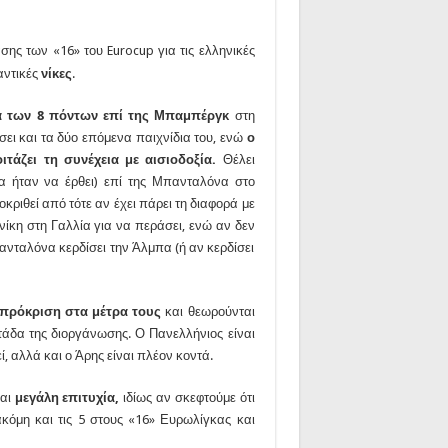
σης των «16» του Eurocup για τις ελληνικές
αντικές
νίκες
.
ρά των 8 πόντων επί της Μπαμπέργκ
στη
σει και τα δύο επόμενα παιχνίδια του, ενώ
ο
τάζει τη συνέχεια με αισιοδοξία.
Θέλει
α ήταν να έρθει) επί της Μπανταλόνα στο
κριθεί από τότε αν έχει πάρει τη διαφορά με
νίκη στη Γαλλία για να περάσει, ενώ αν δεν
ανταλόνα κερδίσει την Άλμπα (ή αν κερδίσει
 πρόκριση στα μέτρα τους
και θεωρούνται
άδα της διοργάνωσης. Ο Πανελλήνιος είναι
ί, αλλά και ο Άρης είναι πλέον κοντά.
ναι
μεγάλη επιτυχία,
ιδίως αν σκεφτούμε ότι
ακόμη και τις 5 στους «16» Ευρωλίγκας και