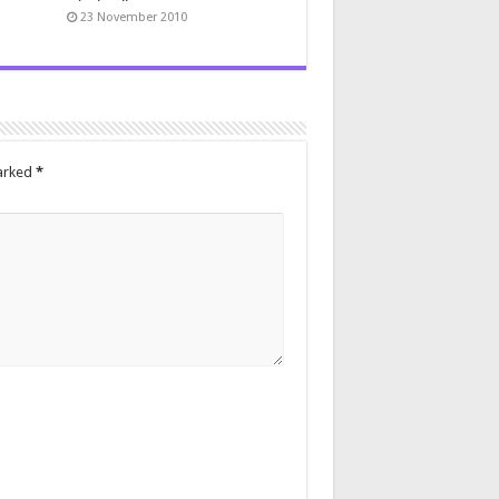
23 November 2010
marked
*