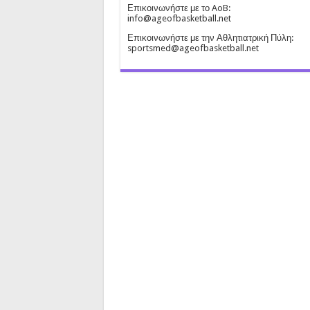
Επικοινωνήστε με το AoB:
info@ageofbasketball.net
Επικοινωνήστε με την Αθλητιατρική Πύλη:
sportsmed@ageofbasketball.net