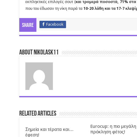
εκπληκτικές επιλογές σουτ (
και τρομερά ποσοστά, 71% στα 
που του έδωσαν τη νίκη παρά τα
10-20 λάθη και τα 17-7 κλεψ
Facebook
Share
About nikolask11
Related Articles
Eurocup: η πιο μεγάλη
Σημεία και τέρατα και…
πρόκληση φέτος!
έφεση!