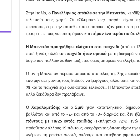
Στην Ιταλία, ο
Πανελλήνιος απέκλεισε την Μπενετόν
, κερδίζ
τελευταίο τους χαρτί. Οι «Ολυμπιονίκες» παρότι είχαν π
περισσότερο με την αστάθεια που παρουσίαζαν μέσα στο ματς
τραυματίες τους να επιστρέφουν και
πήραν ένα τεράστιο διπλό
Η Μπενετόν προηγήθηκε ελάχιστα στο παιχνίδι
(από το 12
ποτέ ξανά), αλλά
το παιχνίδι ήταν οριακό
με τη διαφορά να 
λόγω των πολλών λαθών του), που όμως μπόρεσε να ελέγξει το
Όταν η Μπενετόν πέρασε μπροστά στο τέλος της 3ης περιόδο
του
μην αφήνοντας τους Ιταλούς να ξεφύγουν, αλλά ούτε και ν
78
και το παιχνίδι είχε ουσιαστικά τελειώσει. Η Μπενετόν έτρεξ
αλλά ξεκάθαρα δεν προλάβαινε.
Ο
Χαραλαμπίδης
και ο
Σμιθ
ήταν καταπληκτικοί, δημιου
βαλλόταν και από το «2» και από το «3» διαρκώς και δεν ή
πόντους με 18/25 εντός παιδιάς
(εκπληκτικό 72%), ενώ
πρόσθεσαν άλλους 19 πόντους, σκοράροντας όποτε είχαν την 
«γέμισε» τη ρακέτα σωστά, σκόραρε και κατέβασε ριμπάουντ