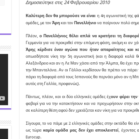
Δημοσιεύτηκε στις 24 Φεβρουαρίου 2010
Καλύτερη δεν θα μπορούσε να είναι
η 4η αγωνιστική της φά
ομάδες, με τον
Άρη
και τον
Πανελλήνιο
να παίρνουν πολύ σημ
Πλέον,
ο Πανελλήνιος θέλει απλά να κρατήσει τη διαφο
Γερμανία για να προκριθεί στην επόμενη φάση, ακόμη κι αν χά
Άρης κέρδισε έναν αγώνα που ήταν απαραίτητος και κοι
οπωσδήποτε νίκη την 5η αγωνιστική (και η διαφορά καλά θ
Αλεξάνδρειο και αν η Λε Μαν χάσει από την Άλμπα, θα έχει προ
την Μπανταλόνα. Αν οι Γάλλοι κερδίσουν θα πρέπει να πάρει 
πάρει τη διαφορά από τους Ισπανούς θα περνάει μόνο αν η Μπ
αυτός στη Γαλλία, προφανώς).
Πάντως, πλέον, και οι δύο ελληνικές ομάδες έχ
ουν φέρει την
φαβορί για να την κατακτήσουν και να προχωρήσουν στην οκτ
σε καλύτερη θέση αφού δεν χρειάζεται καν νίκη για να προκριθε
Σίγουρα, το να πάμε με 2 ελληνικές ομάδες στην οκτάδα θα εί
ως τώρα
καμία ομάδα μας δεν έχει αποκλειστεί
, έχοντας 
Eurocup.