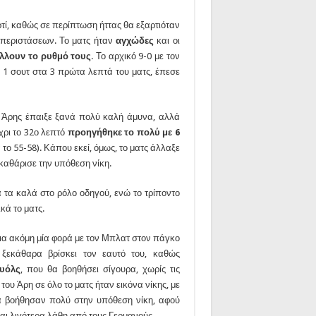
ρτί, καθώς σε περίπτωση ήττας θα εξαρτιόταν
 περιστάσεων. Το ματς ήταν
αγχώδες
και οι
άλλουν το ρυθμό τους
. Το αρχικό 9-0 με τον
1 σουτ στα 3 πρώτα λεπτά του ματς, έπεσε
Ο Άρης έπαιξε ξανά πολύ καλή άμυνα, αλλά
χρι το 32ο λεπτό
προηγήθηκε το πολύ με 6
 το 55-58). Κάπου εκεί, όμως, το ματς άλλαξε
 καθάρισε την υπόθεση νίκη.
α τα καλά στο ρόλο οδηγού, ενώ το τρίποντο
κά το ματς.
για ακόμη μία φορά με τον Μπλατ στον πάγκο
ξεκάθαρα βρίσκει τον εαυτό του, καθώς
υόλς
, που θα βοηθήσει σίγουρα, χωρίς τις
 του Άρη σε όλο το ματς ήταν εικόνα νίκης, με
ία βοήθησαν πολύ στην υπόθεση νίκη, αφού
αι λιγότερα λάθη από τους Γερμανούς.