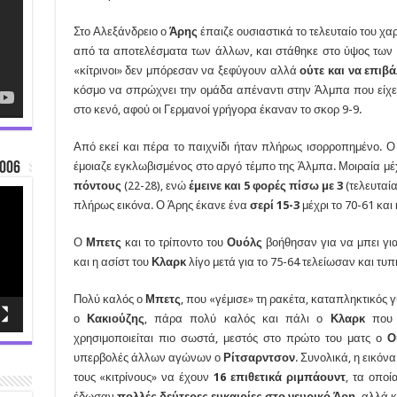
Στο Αλεξάνδρειο ο
Άρης
έπαιζε ουσιαστικά το τελευταίο του χα
από τα αποτελέσματα των άλλων, και στάθηκε στο ύψος των
«κίτρινοι» δεν μπόρεσαν να ξεφύγουν αλλά
ούτε και να επιβ
κόσμο να σπρώχνει την ομάδα απέναντι στην Άλμπα που είχε 
στο κενό, αφού οι Γερμανοί γρήγορα έκαναν το σκορ 9-9.
Από εκεί και πέρα το παιχνίδι ήταν πλήρως ισορροπημένο. 
006
έμοιαζε εγκλωβισμένος στο αργό τέμπο της Άλμπα. Μοιραία μέ
πόντους
(22-28), ενώ
έμεινε και 5 φορές πίσω με 3
(τελευταία
πλήρως εικόνα. Ο Άρης έκανε ένα
σερί 15-3
μέχρι το 70-61 και
Ο
Μπετς
και το τρίποντο του
Ουόλς
βοήθησαν για να μπει γι
και η ασίστ του
Κλαρκ
λίγο μετά για το 75-64 τελείωσαν και τυπι
Πολύ καλός ο
Μπετς
, που «γέμισε» τη ρακέτα, καταπληκτικός 
ο
Κακιούζης
, πάρα πολύ καλός και πάλι ο
Κλαρκ
που 
χρησιμοποιείται πιο σωστά, μεστός στο πρώτο του ματς ο
Ο
υπερβολές άλλων αγώνων ο
Ρίτσαρντσον
. Συνολικά, η εικόνα
τους «κιτρίνους» να έχουν
16 επιθετικά ριμπάουντ
, τα οπο
έδωσαν
πολλές δεύτερες ευκαιρίες στο νευρικό Άρη,
αλλά κ