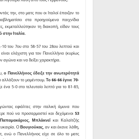
οντάς την, στο ματς που οι Ιταλοί έπαιζαν το
ροβληματίσει στα προηγούμενα παιχνίδια
, εκμεταλλεύτηκαν τη διακοπή, είδαν τους
 στην Ιταλία.
-10 του 7ου στο 58-57 του 28ου λεπτού και
είναι ελάχιστη για τον Πανελλήνιο (κυρίως
ν αγώνα και να δείξει χαρακτήρα.
υ,
ο Πανελλήνιος έδειξε την ανωτερότητά
α αλλάξουν το μομέντουμ.
Το 66-66 έγινε 70-
ε ένα 5-0 στο τελευταίο λεπτό για το 81-85,
ργώντας εφιάλτες στην ιταλική άμυνα που
ξερε πού να προσαρμοστεί και δεχόμενοι
53
Παπαμακάριος
,
Μπλάκνεϊ
και Καλαϊτζής
ευκαιρία. Ο
Βουγιούκας
, αν και έκανε λάθη,
, ενώ ο Πανελλήνιος είχε σε όλο το ματς