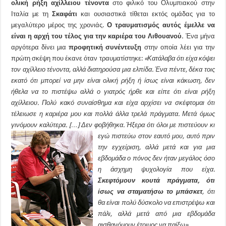
ολική ρήξη αχίλλειου τένοντα
στο φιλικό του Ολυμπιακού στην
Ιταλία με τη
Σκαφάτι
και ουσιαστικά τίθεται εκτός ομάδας για το
μεγαλύτερο μέρος της χρονιάς.
Ο τραυματισμός αυτός έμελλε να
είναι η αρχή του τέλος για την καριέρα του Λιθουανού.
Ένα μήνα
αργότερα δίνει μια
προφητική συνέντευξη
στην οποία λέει για την
πρώτη σκέψη που έκανε όταν τραυματίστηκε:
«Κατάλαβα ότι είχα κόψει
τον αχίλλειο τένοντα, αλλά διατηρούσα μια ελπίδα. Ένα πέντε, δέκα τοις
εκατό ότι μπορεί να μην είναι ολική ρήξη ή ίσως είναι κάκωση, δεν
ήθελα να το πιστέψω αλλά ο γιατρός ήρθε και είπε ότι είναι ρήξη
αχίλλειου. Πολύ κακό συναίσθημα και είχα αρχίσει να σκέφτομαι ότι
τέλειωσε η καριέρα μου και πολλά άλλα τρελά πράγματα. Μετά όμως
γινόμουν καλύτερα. […] Δεν φοβήθηκα. Ήξερα ότι όλοι με πιστεύουν κι
εγώ πιστεύω στον
εαυτό μου, αυτό πριν
την εγχείριση, αλλά μετά και για μια
εβδομάδα ο πόνος δεν ήταν μεγάλος όσο
η άσχημη ψυχολογία που είχα.
Σκεφτόμουν κουτά πράγματα, ότι
ίσως να σταματήσω το μπάσκετ
, ότι
θα είναι πολύ δύσκολο να επιστρέψω και
πάλι, αλλά μετά από μια εβδομάδα
αισθανόμουν έτοιμος να παίξω»
.