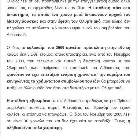
Ο ίδιος λέει ότι δεν προπονήθηκε με την επαγγελματική ομάδα αλλά
μόνος του, οι εφημερίδες λένε το αντίθετο.
Η υπόθεση πάει στα
δικαστήρια, τα οποία ένα χρόνο μετά δικαιώνουν αρχικά τον
Ματσιγιάουσκας και στην έφεση τον Ολυμπιακό
, που τελικά δεν
πληρώνει τα υπόλοιπα 4,5 εκατομμύρια ευρώ του συμβολαίου του
Λιθουανού.
Ο ίδιος
το καλοκαίρι του 2009 αρνείται πρόσκληση στην εθνική
καθώς δεν νιώθει έτοιμος, όπως υποστηρίζει, ενώ από τον Νοέμβριο
του 2009, που τελειώνει και τυπικά η δικαστική κόντρα με τον
Ολυμπιακό, όλοι περίμεναν το comeback του Λιθουανού, που
φαινόταν να έχει «πετάξει» ενάμιση χρόνο απ’ την καριέρα του
κυνηγώντας τα χρήματα του συμβολαίου του
(δεν θα μπορούσε να
παίζει σε άλλη ομάδα όσο ήταν στα δικαστήρια με τον Ολυμπιακό).
Η υπόθεση «βρωμάει»
με τον Λιθουανό παραδόξως να μην βρίσκει
συμβόλαιο πουθενά, παρότι
Λιέτουβος
και
Προκόμ
τον έχουν
καλέσει κι επίσημα να υπογράψει. Ο ίδιος τον Νοέμβρη του 2009 λέει
ότι είναι 30 χρονών πια και δεν έχει κάτι να αποδείξει. Όμως,
η
αλήθεια είναι πολύ χειρότερη.