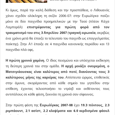
Κι όμως, παρά την καλή διάθεση και την προσπάθεια, ο Λιθουανός
χάνει σχεδόν ολόκληρη τη σεζόν 2006-07: στην Ευρωλίγκα παίζει
μόνο σε δύο παιχνίδια προημιτελικών με την Ταού (πλέον Κάχα
Λαμποράλ)
επιστρέφοντας για πρώτη φορά από τον
τραυματισμό του στις 3 Απριλίου 2007
(
τραγική ειρωνεία
, ακριβώς
ένα χρόνο μετά θα έπαιζε το τελευταίο του παιχνίδι ως επαγγελματίας
παίκτης). Στην Α1 έπαιξε σε 4 παιχνίδια κανονικής περιόδου και 13
παιχνίδια πλέι οφς.
Η πρώτη χρονιά χαμένη.
Ο ίδιος πεισμώνει και υπόσχεται εκδίκηση
τη δεύτερη χρονιά του στην ομάδα.
Η αρχή μοιάζει ονειρεμένη
,
ο
Ματσιγιάουσκας είναι καλύτερος από ποτέ
,
διανύοντας τους 3
καλύτερους μήνες της καριέρας του
. Απίστευτα ώριμος, επιθετικός
στην άμυνα, σκοράροντας από κάθε σημείο του γηπέδου στην
επίθεση, έχοντας τελειοποιήσει το ντράιβ και εκθέτοντας τους
αντιπάλους σε κάθε φάση, ξεκινάει τη χρονιά σαν σίφουνας.
Στην πρώτη φάση της
Ευρωλίγκας 2007-08
έχει
19.3 πόντους, 2.3
ριμπάουντ, 2.1 ασίστ, 2.2 κλεψίματα και 6.0 κερδισμένα φάουλ