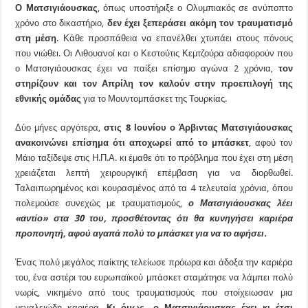
Ο Ματσιγιάουσκας
, όπως υποστήριξε ο Ολυμπιακός σε ανύποπτο
χρόνο στο δικαστήριο,
δεν έχει ξεπεράσει ακόμη τον τραυματισμό
στη μέση
. Κάθε προσπάθεια να επανέλθει χτυπάει στους πόνους
που νιώθει. Οι Λιθουανοί και ο Κεστούτις Κεμτζούρα αδιαφορούν που
ο Ματσιγιάουσκας έχει να παίξει επίσημο αγώνα 2 χρόνια,
τον
στηρίζουν και τον Απρίλη τον καλούν στην προεπιλογή της
εθνικής ομάδας
για το Μουντομπάσκετ της Τουρκίας.
Δύο μήνες αργότερα,
στις 8 Ιουνίου ο Άρβιντας Ματσιγιάουσκας
ανακοινώνει επίσημα ότι αποχωρεί από το μπάσκετ
, αφού τον
Μάιο ταξίδεψε στις Η.Π.Α. κι έμαθε ότι το πρόβλημα που έχει στη μέση
χρειάζεται λεπτή χειρουργική επέμβαση για να διορθωθεί.
Ταλαιπωρημένος και κουρασμένος από τα 4 τελευταία χρόνια, όπου
πολεμούσε συνεχώς με τραυματισμούς,
ο Ματσιγιάουσκας λέει
«αντίο» στα 30 του, προσθέτοντας ότι θα κυνηγήσει καριέρα
προπονητή, αφού αγαπά πολύ το μπάσκετ για να το αφήσει.
Ένας πολύ μεγάλος παίκτης τελείωσε πρόωρα και άδοξα την καριέρα
του, ένα αστέρι του ευρωπαϊκού μπάσκετ σταμάτησε να λάμπει πολύ
νωρίς, νικημένο από τους τραυματισμούς που στοίχειωσαν μια
μεγαλειώδη καριέρα.
Κι όμως, ο Ματσιγιάουσκας έχει κι έτσι