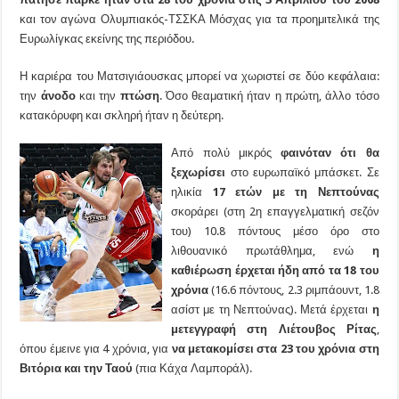
και τον αγώνα Ολυμπιακός-ΤΣΣΚΑ Μόσχας για τα προημιτελικά της
Ευρωλίγκας εκείνης της περιόδου.
Η καριέρα του Ματσιγιάουσκας μπορεί να χωριστεί σε δύο κεφάλαια:
την
άνοδο
και την
πτώση
. Όσο θεαματική ήταν η πρώτη, άλλο τόσο
κατακόρυφη και σκληρή ήταν η δεύτερη.
Από πολύ μικρός
φαινόταν ότι θα
ξεχωρίσει
στο ευρωπαϊκό μπάσκετ. Σε
ηλικία
17 ετών με τη Νεπτούνας
σκοράρει (στη 2η επαγγελματική σεζόν
του) 10.8 πόντους μέσο όρο στο
λιθουανικό πρωτάθλημα, ενώ
η
καθιέρωση έρχεται ήδη από τα 18 του
χρόνια
(16.6 πόντους, 2.3 ριμπάουντ, 1.8
ασίστ με τη Νεπτούνας). Μετά έρχεται
η
μετεγγραφή στη Λιέτουβος Ρίτας
,
όπου έμεινε για 4 χρόνια, για
να μετακομίσει στα 23 του χρόνια στη
Βιτόρια και την Ταού
(πια Κάχα Λαμποράλ).