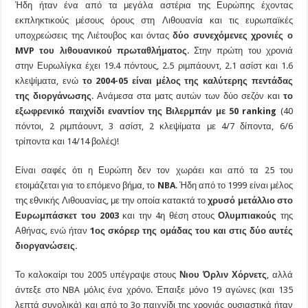
Ήδη ήταν ένα από τα μεγάλα αστέρια της Ευρώπης έχοντας
εκπληκτικούς μέσους όρους στη Λιθουανία και τις ευρωπαϊκές
υποχρεώσεις της Λιέτουβος και όντας
δύο συνεχόμενες χρονιές ο
MVP του λιθουανικού πρωταθλήματος
. Στην πρώτη του χρονιά
στην Ευρωλίγκα έχει 19.4 πόντους, 2.5 ριμπάουντ, 2.1 ασίστ και 1.6
κλεψίματα, ενώ
το 2004-05 είναι μέλος της καλύτερης πεντάδας
της διοργάνωσης
. Ανάμεσα στα ματς αυτών των δύο σεζόν και
το
εξωφρενικό παιχνίδι εναντίον της Βιλερμπάν με 50 ranking
(40
πόντοι, 2 ριμπάουντ, 3 ασίστ, 2 κλεψίματα με 4/7 δίποντα, 6/6
τρίποντα και 14/14 βολές)!
Είναι σαφές ότι η Ευρώπη δεν τον χωράει και από τα 25 του
ετοιμάζεται για το επόμενο βήμα, το
NBA
. Ήδη από το 1999 είναι μέλος
της εθνικής Λιθουανίας, με την οποία κατακτά το
χρυσό μετάλλιο στο
Ευρωμπάσκετ του 2003
και την 4η θέση στους
Ολυμπιακούς
της
Αθήνας, ενώ ήταν
1ος σκόρερ της ομάδας του και στις δύο αυτές
διοργανώσεις.
Το καλοκαίρι του 2005 υπέγραψε στους
Νιου Όρλιν Χόρνετς
, αλλά
άντεξε στο NBA μόλις ένα χρόνο. Έπαιξε μόνο 19 αγώνες (και 135
λεπτά συνολικά) και από το 3ο παιχνίδι της χρονιάς ουσιαστικά ήταν