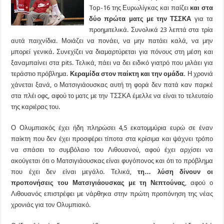
Top-16 της Ευρωλίγκας και παίζει
και στα
δύο πρώτα ματς με την ΤΣΣΚΑ
για τα
προημιτελικά. Συνολικά 23 λεπτά στα τρία
αυτά παιχνίδια. Μοιάζει να πονάει, να μην πατάει καλά, να μην
μπορεί γενικά. Συνεχίζει να διαμαρτύρεται για πόνους στη μέση και
ξαναμπαίνει στα pits. Τελικά, πάει να δει ειδικό γιατρό που μιλάει για
τεράστιο πρόβλημα.
Κεραμίδα στον παίκτη και την ομάδα.
Η χρονιά
χάνεται ξανά, ο Ματσιγιάουσκας αυτή τη φορά δεν πατά καν παρκέ
στα πλέι οφς, αφού το ματς με την ΤΣΣΚΑ έμελλε να είναι το τελευταίο
της καριέρας του.
Ο Ολυμπιακός έχει ήδη πληρώσει 4,5 εκατομμύρια ευρώ σε έναν
παίκτη που δεν έχει προσφέρει τίποτα στα κρίσιμα και ψάχνει τρόπο
να σπάσει το συμβόλαιο του Λιθουανού, αφού έχει αρχίσει να
ακούγεται ότι ο Ματσιγιάουσκας είναι φυγόπονος και ότι το πρόβλημα
που έχει δεν είναι μεγάλο. Τελικά,
τη… λύση δίνουν οι
προπονήσεις του Ματσιγιάουσκας με τη Νεπτούνας
, αφού ο
Λιθουανός επιστρέφει με νάρθηκα στην πρώτη προπόνηση της νέας
χρονιάς για τον Ολυμπιακό.