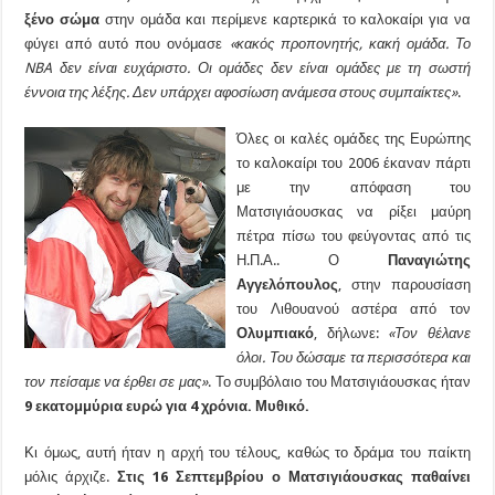
ξένο σώμα
στην ομάδα και περίμενε καρτερικά το καλοκαίρι για να
φύγει από αυτό που ονόμασε
«κακός προπονητής, κακή ομάδα. Το
NBA δεν είναι ευχάριστο. Οι ομάδες δεν είναι ομάδες με τη σωστή
έννοια της λέξης. Δεν υπάρχει αφοσίωση ανάμεσα στους συμπαίκτες»
.
Όλες οι καλές ομάδες της Ευρώπης
το καλοκαίρι του 2006 έκαναν πάρτι
με την απόφαση του
Ματσιγιάουσκας να ρίξει μαύρη
πέτρα πίσω του φεύγοντας από τις
Η.Π.Α.. Ο
Παναγιώτης
Αγγελόπουλος
, στην παρουσίαση
του Λιθουανού αστέρα από τον
Ολυμπιακό
, δήλωνε:
«Τον θέλανε
όλοι. Του δώσαμε τα περισσότερα και
τον πείσαμε να έρθει σε μας»
. Το συμβόλαιο του Ματσιγιάουσκας ήταν
9 εκατομμύρια ευρώ για 4 χρόνια. Μυθικό.
Κι όμως, αυτή ήταν η αρχή του τέλους, καθώς το δράμα του παίκτη
μόλις άρχιζε.
Στις 16 Σεπτεμβρίου ο Ματσιγιάουσκας παθαίνει