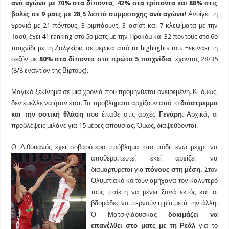
ανά αγώνα με 70% στα δίποντα, 42% στα τρίποντα και 88% στις
βολές σε 9 ματς με 28,5 λεπτά συμμετοχής ανά αγώνα!
Ανοίγει τη
χρονιά με 21 πόντους, 3 ριμπάουντ, 3 ασίστ και 7 κλεψίματα με την
Ταού, έχει 41 ranking στο 5ο ματς με την Προκόμ και 32 πόντους στο 6ο
παιχνίδι με τη Ζαλγκίρις σε μερικά από τα highlights του. Ξεκινάει τη
σεζόν με
80% στα δίποντα στα πρώτα 5 παιχνίδια
, έχοντας 28/35
(8/8 εναντίον της Βίρτους).
Μαγικό ξεκίνημα σε μια χρονιά που προμηνύεται ονειρεμένη. Κι όμως,
δεν έμελλε να ήταν έτσι. Τα προβλήματα αρχίζουν από το
διάστρεμμα
και την οστική θλάση
που έπαθε στις αρχές
Γενάρη
. Αρχικά, οι
προβλέψεις μιλάνε για 15 μέρες απουσίας. Όμως, διαψεύδονται.
Ο Λιθουανός έχει σοβαρότερο πρόβλημα στο πόδι, ενώ μέχρι να
αποθεραπευτεί εκεί
αρχίζει να
διαμαρτύρεται για
πόνους στη μέση.
Στον
Ολυμπιακό κοιτούν αμήχανα τον καλύτερό
τους παίκτη να μένει ξανά εκτός και οι
βδομάδες να περνούν η μία μετά την άλλη.
Ο Ματσιγιάουσκας
δοκιμάζει να
επανέλθει στο ματς με τη Ρεάλ
για το