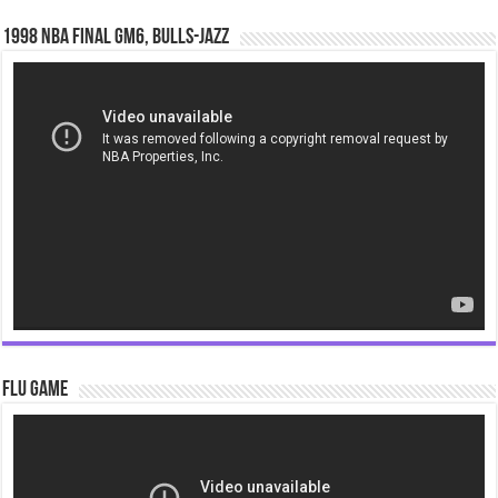
1998 NBA Final gm6, Bulls-Jazz
Video
Player
Flu Game
Video
Player