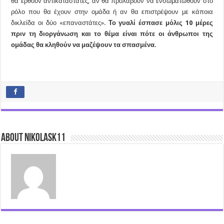
θα έρθουν αντικαταστάτες, αν θα προλάβουν να ενσωματωθούν στο
ρόλο που θα έχουν στην ομάδα ή αν θα επιστρέψουν με κάποια
δικλείδα οι δύο «επαναστάτες».
Το γυαλί έσπασε μόλις 10 μέρες
πριν τη διοργάνωση και το θέμα είναι πότε οι άνθρωποι της
ομάδας θα κληθούν να μαζέψουν τα σπασμένα.
About nikolask11