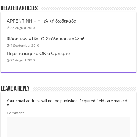
Related Articles
ΑΡΓΕΝΤΙΝΗ – Η τελική δωδεκάδα
22 August 2010
Φάση των «16»: Ο Σκόλα και οι άλλοι!
7 September 2010
Πήρε το ιατρικό ΟΚ ο Ομπέρτο
22 August 2010
Leave a Reply
Your email address will not be published.
Required fields are marked
*
Comment