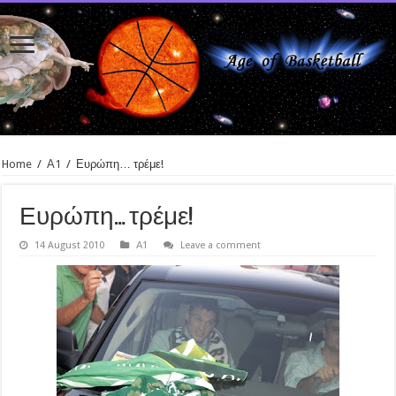
Home
/
Α1
/
Ευρώπη… τρέμε!
Ευρώπη… τρέμε!
14 August 2010
Α1
Leave a comment