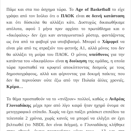
Πάμε και στα πιο άσχημα τώρα. Το
Age of Basketball
το είχε
γράψει από τον Ιούλιο ότι ο
ΠΑΟΚ
είναι
σε δεινή κατάσταση
και ότι δύσκολα θα αλλάξει κάτι. Δυστυχώς δικαιωθήκαμε
απόλυτα, αφού 1 μήνα πριν αρχίσει το πρωτάθλημα και ο
«δικέφαλος» δεν έχει καν ανταγωνιστικό ρόστερ, φαντάζοντας
ως ένα από τα φαβορί για υποβιβασμό. Μπορεί ο
Χάμφρεϊ
να
είναι μία από τις ατραξιόν του φετινής Α1, αλλά μόνος του δεν
θα αλλάξει τη μοίρα του ΠΑΟΚ. Ο μόνος
υπεύθυνος
για την
κατάντια του «δικεφάλου» είναι
η διοίκηση
της ομάδας, η οποία
τώρα προσπαθεί να κρυφτεί αποκόπτοντας δεσμούς με τους
δημοσιογράφους, αλλά και φέρνοντας για δοκιμή παίκτες που
δεν θα περνούσαν ούτε έξω από την Πυλαία άλλες χρονιές.
Κρίμα…
Το θέμα προσπαθούν να το «πνίξουν» πολλοί, καθώς ο
Ανδρέας
Γλυνιαδάκης
μέχρι πριν από λίγο καιρό ήταν ηχηρό όνομα σε
μετεγγραφικό επίπεδο. Χωρίς να έχει παίξει μπάσκετ επιπέδου τα
τελευταία 2 χρόνια, χωρίς κανείς να μπορεί να ελέγξει αν έχει
βελτιωθεί (το
NBDL
δεν είναι δείγμα), ο Γλυνιαδάκης κλήθηκε