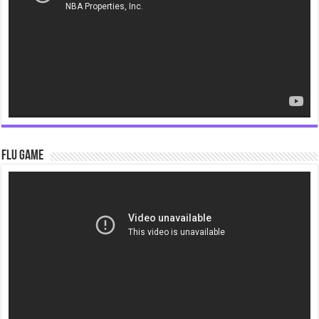
Flu Game
Video
Player