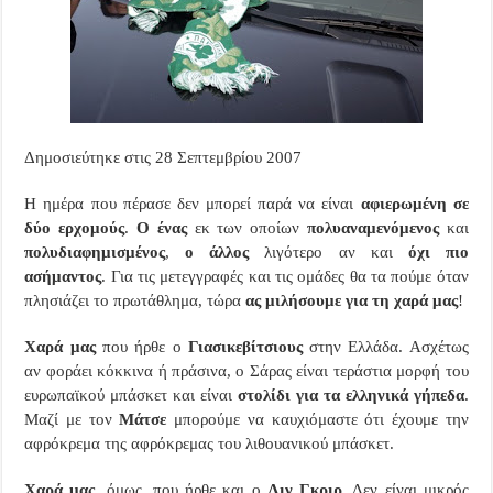
Δημοσιεύτηκε στις 28 Σεπτεμβρίου 2007
Η ημέρα που πέρασε δεν μπορεί παρά να είναι
αφιερωμένη σε
δύο ερχομούς
.
Ο ένας
εκ των οποίων
πολυαναμενόμενος
και
πολυδιαφημισμένος
,
ο άλλος
λιγότερο αν και
όχι πιο
ασήμαντος
. Για τις μετεγγραφές και τις ομάδες θα τα πούμε όταν
πλησιάζει το πρωτάθλημα, τώρα
ας μιλήσουμε για τη χαρά μας
!
Χαρά μας
που ήρθε ο
Γιασικεβίτσιους
στην Ελλάδα. Ασχέτως
αν φοράει κόκκινα ή πράσινα, ο Σάρας είναι τεράστια μορφή του
ευρωπαϊκού μπάσκετ και είναι
στολίδι για τα ελληνικά γήπεδα
.
Μαζί με τον
Μάτσε
μπορούμε να καυχιόμαστε ότι έχουμε την
αφρόκρεμα της αφρόκρεμας του λιθουανικού μπάσκετ.
Χαρά μας
, όμως, που ήρθε και ο
Λιν Γκριρ
. Δεν είναι μικρός