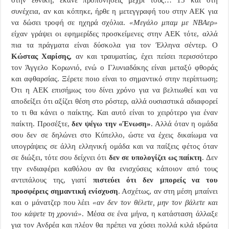
στην εθνική, έκανε προπονήσεις μέχρι τους… 13 και στη
συνέχεια, αν και κόπηκε, ήρθε η μετεγγραφή του στην ΑΕΚ για
να δώσει τροφή σε ηχηρά σχόλια.
«Μεγάλο μπαμ με NBAερ»
είχαν γράψει οι εφημερίδες προσκείμενες στην ΑΕΚ τότε, αλλά
πια τα πράγματα είναι δύσκολα για τον Έλληνα σέντερ. Ο
Κώστας Χαρίσης,
αν και τραυματίας, έχει πείσει περισσότερο
τον Άγγελο Κορωνιό, ενώ ο Γλυνιαδάκης είναι μεταξύ φθοράς
και αφθαρσίας. Ξέρετε ποιο είναι το σημαντικό στην περίπτωση;
Ότι η ΑΕΚ επισήμως του δίνει χρόνο για να βελτιωθεί και να
αποδείξει ότι αξίζει θέση στο ρόστερ, αλλά ουσιαστικά αδιαφορεί
το τι θα κάνει ο παίκτης. Και αυτό είναι το χειρότερο για έναν
παίκτη. Προσέξτε,
δεν ψέγω την «Ένωση»
. Αλλά όταν η ομάδα
σου δεν σε δηλώνει στο Κύπελλο, ώστε να έχεις δικαίωμα να
υπογράψεις σε άλλη ελληνική ομάδα και να παίξεις φέτος όταν
σε διώξει, τότε σου δείχνει ότι
δεν σε υπολογίζει ως παίκτη
. Δεν
την ενδιαφέρει καθόλου αν θα ενισχύσεις κάποιον από τους
αντιπάλους της, γιατί
πιστεύει ότι δεν μπορείς να του
προσφέρεις σημαντική ενίσχυση
. Ασχέτως, αν στη μέση μπαίνει
και ο μάνατζερ που λέει
«αν δεν τον θέλετε, μην τον βάλετε και
του κάψετε τη χρονιά»
. Μέσα σε ένα μήνα, η κατάσταση άλλαξε
για τον Ανδρέα και πλέον θα πρέπει να χύσει πολλά κιλά ιδρώτα