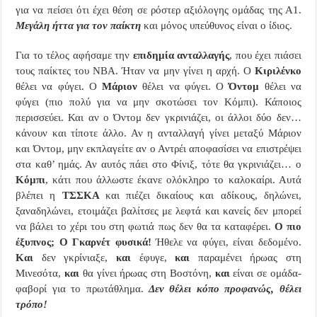
για να πείσει ότι έχει θέση σε ρόστερ αξιόλογης ομάδας της Α1.
Μεγάλη ήττα για τον παίκτη
και μόνος υπεύθυνος είναι ο ίδιος.
Για το τέλος αφήσαμε την
επιδημία ανταλλαγής
, που έχει πιάσει
τους παίκτες του
NBA
. Ήταν να μην γίνει η αρχή. Ο
Κιριλένκο
θέλει να φύγει. Ο
Μάριον
θέλει να φύγει. Ο
Όντομ
θέλει να
φύγει (πιο πολύ για να μην σκοτώσει τον Κόμπι). Κάποιος
περισσεύει. Και αν ο Όντομ δεν γκρινιάζει, οι άλλοι δύο δεν…
κάνουν και τίποτε άλλο. Αν η ανταλλαγή γίνει μεταξύ Μάριον
και Όντομ, μην εκπλαγείτε αν ο Αντρέι αποφασίσει να επιστρέψει
στα καθ’ ημάς. Αν αυτός πάει στο Φίνιξ, τότε θα γκρινιάζει… ο
Κόμπι
, κάτι που άλλωστε έκανε ολόκληρο το καλοκαίρι. Αυτά
βλέπει η
ΤΣΣΚΑ
και πιέζει δικαίους και αδίκους, δηλώνει,
ξαναδηλώνει, ετοιμάζει βαλίτσες με λεφτά και κανείς δεν μπορεί
να βάλει το χέρι του στη φωτιά πως δεν θα τα καταφέρει.
Ο πιο
έξυπνος; Ο Γκαρνέτ φυσικά!
Ήθελε να φύγει, είναι δεδομένο.
Και
δεν γκρίνιαξε,
και
έφυγε,
και
παραμένει ήρωας στη
Μινεσότα,
και
θα γίνει ήρωας στη Βοστόνη,
και
είναι σε ομάδα-
φαβορί για το πρωτάθλημα.
Δεν θέλει κόπο προφανώς, θέλει
τρόπο!