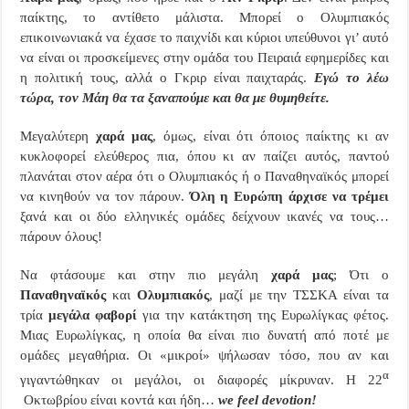
παίκτης, το αντίθετο μάλιστα. Μπορεί ο Ολυμπιακός
επικοινωνιακά να έχασε το παιχνίδι και κύριοι υπεύθυνοι γι’ αυτό
να είναι οι προσκείμενες στην ομάδα του Πειραιά εφημερίδες και
η πολιτική τους, αλλά ο Γκριρ είναι παιχταράς.
Εγώ το λέω
τώρα, τον Μάη θα τα ξαναπούμε και θα με θυμηθείτε.
Μεγαλύτερη
χαρά μας
, όμως, είναι ότι όποιος παίκτης κι αν
κυκλοφορεί ελεύθερος πια, όπου κι αν παίζει αυτός, παντού
πλανάται στον αέρα ότι ο Ολυμπιακός ή ο Παναθηναϊκός μπορεί
να κινηθούν να τον πάρουν.
Όλη η Ευρώπη άρχισε να τρέμει
ξανά και οι δύο ελληνικές ομάδες δείχνουν ικανές να τους…
πάρουν όλους!
Να φτάσουμε και στην πιο μεγάλη
χαρά μας
; Ότι ο
Παναθηναϊκός
και
Ολυμπιακός
, μαζί με την ΤΣΣΚΑ είναι τα
τρία
μεγάλα φαβορί
για την κατάκτηση της Ευρωλίγκας φέτος.
Μιας Ευρωλίγκας, η οποία θα είναι πιο δυνατή από ποτέ με
ομάδες μεγαθήρια. Οι «μικροί» ψήλωσαν τόσο, που αν και
α
γιγαντώθηκαν οι μεγάλοι, οι διαφορές μίκρυναν. Η 22
Οκτωβρίου είναι κοντά και ήδη…
we
feel devotion!