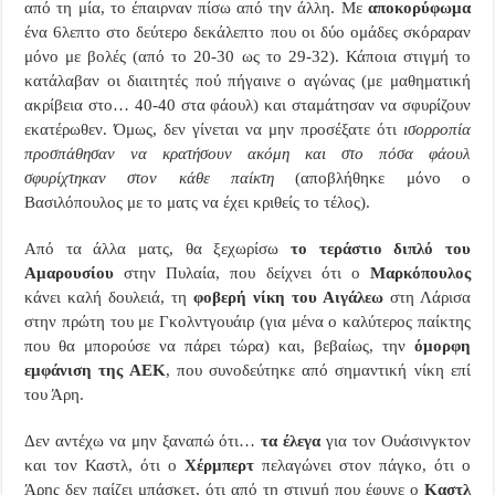
από τη μία, το έπαιρναν πίσω από την άλλη. Με
αποκορύφωμα
ένα 6λεπτο στο δεύτερο δεκάλεπτο που οι δύο ομάδες σκόραραν
μόνο με βολές (από το 20-30 ως το 29-32). Κάποια στιγμή το
κατάλαβαν οι διαιτητές πού πήγαινε ο αγώνας (με μαθηματική
ακρίβεια στο… 40-40 στα φάουλ) και σταμάτησαν να σφυρίζουν
εκατέρωθεν. Όμως, δεν γίνεται να μην προσέξατε ότι
ισορροπία
προσπάθησαν να κρατήσουν ακόμη και στο πόσα φάουλ
σφυρίχτηκαν στον κάθε παίκτη
(αποβλήθηκε μόνο ο
Βασιλόπουλος με το ματς να έχει κριθείς το τέλος).
Από τα άλλα ματς, θα ξεχωρίσω
το τεράστιο διπλό του
Αμαρουσίου
στην Πυλαία, που δείχνει ότι ο
Μαρκόπουλος
κάνει καλή δουλειά, τη
φοβερή νίκη του Αιγάλεω
στη Λάρισα
στην πρώτη του με Γκολντγουάιρ (για μένα ο καλύτερος παίκτης
που θα μπορούσε να πάρει τώρα) και, βεβαίως, την
όμορφη
εμφάνιση της ΑΕΚ
, που συνοδεύτηκε από σημαντική νίκη επί
του Άρη.
Δεν αντέχω να μην ξαναπώ ότι…
τα έλεγα
για τον Ουάσινγκτον
και τον Καστλ, ότι ο
Χέρμπερτ
πελαγώνει στον πάγκο, ότι ο
Άρης δεν παίζει μπάσκετ, ότι από τη στιγμή που έφυγε ο
Καστλ