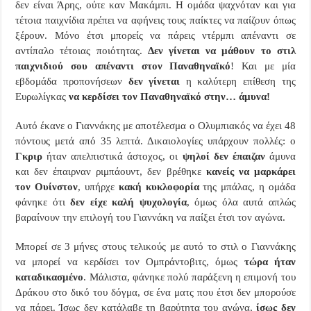
δεν είναι Άρης, ούτε καν Μακάμπι. Η ομάδα ψαχνόταν και για
τέτοια παιχνίδια πρέπει να αφήνεις τους παίκτες να παίζουν όπως
ξέρουν. Μόνο έτσι μπορείς να πάρεις ντέρμπι απέναντι σε
αντίπαλο τέτοιας ποιότητας.
Δεν γίνεται να μάθουν το στιλ
παιχνιδιού σου απέναντι στον Παναθηναϊκό
! Και με μία
εβδομάδα προπονήσεων
δεν γίνεται
η καλύτερη επίθεση της
Ευρωλίγκας
να κερδίσει τον Παναθηναϊκό στην… άμυνα!
Αυτό έκανε ο Γιαννάκης με αποτέλεσμα ο Ολυμπιακός να έχει 48
πόντους μετά από 35 λεπτά. Δικαιολογίες υπάρχουν πολλές: ο
Γκριρ
ήταν απελπιστικά άστοχος, οι
ψηλοί δεν έπαιζαν
άμυνα
και δεν έπαιρναν ριμπάουντ, δεν βρέθηκε
κανείς να μαρκάρει
τον Ουίνστον
, υπήρχε
κακή κυκλοφορία
της μπάλας, η ομάδα
φάνηκε ότι
δεν είχε καλή ψυχολογία
, όμως όλα αυτά απλώς
βαραίνουν την επιλογή του Γιαννάκη να παίξει έτσι τον αγώνα.
Μπορεί σε 3 μήνες στους τελικούς με αυτό το στιλ ο Γιαννάκης
να μπορεί να κερδίσει τον Ομπράντοβιτς, όμως
τώρα ήταν
καταδικασμένο
. Μάλιστα, φάνηκε πολύ παράξενη η επιμονή του
Δράκου στο δικό του δόγμα, σε ένα ματς που έτσι δεν μπορούσε
να πάρει. Ίσως δεν κατάλαβε τη βαρύτητα του αγώνα,
ίσως δεν