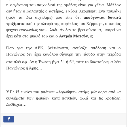
η οργάνωση του παιχνιδιού της ομάδας είναι για γέλια. Μάλλον
δεν ήταν ο Καλαϊτζής ο αστέρας, ε κύριε Χέρμπερτ; Ένα πουλάκι
(πάλι τα ίδια αρχίσαμε) μου είπε ότι
ακούγονται δυνατά
τριξίματα
από την πλευρά της καρέκλας του Χέρμπερτ, ο οποίος
ψάχνει εναγωνίως για… λάδι. Αν δεν το βρει σύντομα, μπορεί να
έχει κάτι στο μυαλό του και ο
Αντρέα Ματσόν
, ε;
Όσο για την ΑΕΚ, βελτιώνεται, ανεβάζει απόδοση και ο
Πανιώνιος δεν έχει καθόλου σίγουρη την είσοδο στην τετράδα
η
η
στα πλέι οφ. Αν η Ένωση βγει 5
ή 6
, τότε το διασταύρωμα λέει
Πανιώνιος ή Άρης…
Υ.Γ.:
Η εικόνα του μπάσκετ «λερώθηκε» ακόμη μία φορά από τα
συνθήματα των ηλιθίων κατά παικτών, αλλά και τις κροτίδες.
Δυστυχώς…