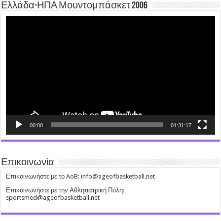
Ελλάδα-ΗΠΑ Μουντομπάσκετ 2006
Video
Player
00:00
01:31:17
Επικοινωνία
Επικοινωνήστε με το AoB: info@ageofbasketball.net
Επικοινωνήστε με την Αθλητιατρική Πύλη:
sportsmed@ageofbasketball.net