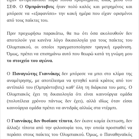
ΣΕΦ. Ο
Ομπράντοβιτς
ήταν πολύ καλός και μετρημένος και
μπόρεσε να «εξαφανίσει» την κακή ημέρα που είχαν ορισμένοι
από τους παίκτες του.
Πριν προχωρήσω παρακάτω, θα πω ότι όσα ακολουθούν δεν
αποτελούν για κανένα λόγο δικαιολογία για τους παίκτες του
Ολυμπιακού, οι οποίοι πραγματοποίησαν τραγική εμφάνιση.
Όμως, πρέπει να επισημάνω αυτό που θεωρώ κατά τη γνώμη μου
το στοιχείο του αγώνα.
Ο
Παναγιώτης Γιαννάκης
δεν μπόρεσε να μπει στο κλίμα της
αναμέτρησης, με αποτέλεσμα να ηττηθεί κατά κράτος από τον
αντίπαλό του (Ομπράντοβιτς) καθ’ όλη τη διάρκεια του ματς. Ο
Ολυμπιακός έχει τη δικαιολογία ότι είναι καινούργια ομάδα
(πολυτέλεια χρόνου πάντως δεν έχει), αλλά ιδίως όταν είσαι
καινούργια ομάδα πρέπει να αντιδράς αλλιώς στα ντέρμπι.
Ο
Γιαννάκης δεν θυσίασε τίποτα
, δεν έκανε καμία έκπτωση, δεν
άλλαξε τίποτα από την φιλοσοφία του, την οποία προσπαθεί να
περάσει στους παίκτες του Ολυμπιακού. Όμως, ο Παναθηναϊκός