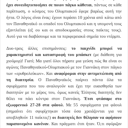
έχει συνειδητοποιήσει σε ποιον πάγκο κάθεται
, πάντως σε κάθε
περίπτωση, ο κόσμος του Ολυμπιακού έφερε βαρέως αυτή την
ήττα. Ο λόγος είναι ένας: έχουν περάσει 10 χρόνια από κάτω από
τον Παναθηναϊκό οι οπαδοί του Ολυμπιακού και η υπομονή τους
εξαντλείται (εξ ου και οι αποδοκιμασίες στους παίκτες τους).
Αυτό για να διαβάσουμε και τα περιφερειακά σημεία του ντέρμπι.
Δυο-τρεις άλλες επισημάνσεις:
το παιχνίδι μπορεί να
χαρακτηριστεί και καταστροφή του μπάσκετ
(με διάθεση για
χιούμορ)! Γιατί; Μα γιατί όλοι πήρατε μια γεύση πώς θα είναι οι
αγώνες Παναθηναϊκού-Ολυμπιακού με τον Γιαννάκη στον πάγκο
των «ερυθρολεύκων». Και
αναφέρομαι στην αντιμετώπιση από
τη διαιτησία
. Ο Παναθηναϊκός παίρνει πάντα όλα τα
σφυρίγματα που του αναλογούν και έχει την ευαισθησία των
διαιτητών με το μέρος του, όμως κανείς Έλληνας διαιτητής δεν
θέλει να πάει κόντρα στον Γιαννάκη.
Έτσι φτάσαμε στο
εξωφρενικό 27-28 στα φάουλ
. Με 55 σφυρίγματα για φάουλ
(σημαίνει ότι σφυρίχτηκαν τόσα όσα χρειάζονται για να
αποβληθούν 11 παίκτες!)
οι διαιτητές δεν θέλησαν να αφήσουν
παραπονεμένο κανέναν
. Και πράγματι έτσι ήταν. Ό,τι σφύριζαν