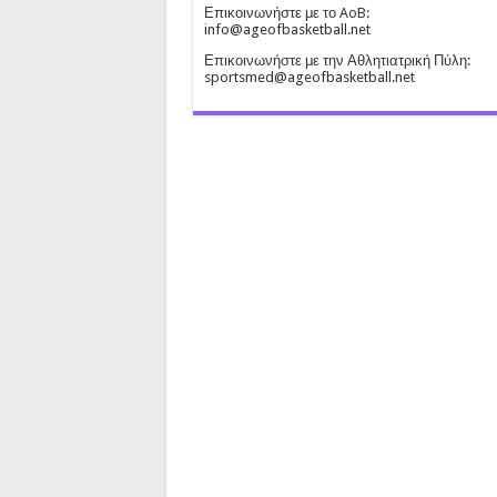
Επικοινωνήστε με το AoB:
info@ageofbasketball.net
Επικοινωνήστε με την Αθλητιατρική Πύλη:
sportsmed@ageofbasketball.net