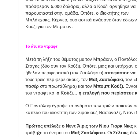
πρόσφεραν 6.000 δολάρια, αλλά ο Κούζι αρνήθηκε να
παρουσιαστεί στην ομάδα. Οπότε, ο ιδιοκτήτης των
Μπλάκχοκς, Κέρνερ, ουσιαστικά ανάσανε όταν έδιωχν
Κούζι για τον Μπράιαν.
Το άτυπο ντραφτ
Μετά τη λήξη του θέματος με τον Μπράιαν, ο Ποντόλοφ 
Σταγκς (δύο συν τον Κούζι). Οπότε, μιας και υπήρχαν οι
ήθελαν περιφερειακό (τον Ζασλόφσκι)
αποφάσισε να κ
τους τρεις περιφερειακούς, τον
Μαξ Ζασλόφσκι
, τον 
πασέρ στο πρωτάθλημα) και τον
Μπομπ Κούζι.
Εννοε
του ντραφτ και
ο Κούζι… η επιλογή που περίσσευε κα
Ο Ποντόλοφ έγραψε τα ονόματα των τριών παικτών σε 
καπέλο του ιδιοκτήτη των Σιράκιουζ Νάσιοναλς, Ντάνι Μ
Πρώτος επέλεξε ο Νεντ Άιρις των Νιου Γιορκ Νικς
κ
τράβηξε το όνομα του
Μαξ Ζασλόφσκι.
Οι
Σέλτικς
διά