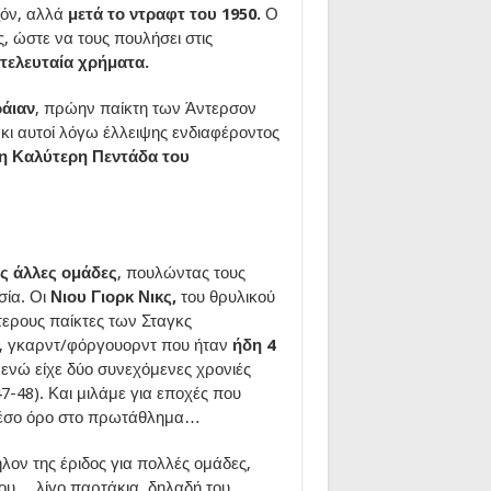
ζόν, αλλά
μετά το ντραφτ του 1950.
Ο
ς, ώστε να τους πουλήσει στις
 τελευταία χρήματα.
άιαν
, πρώην παίκτη των Άντερσον
 κι αυτοί λόγω έλλειψης ενδιαφέροντος
η Καλύτερη Πεντάδα του
ις άλλες ομάδες
, πουλώντας τους
σία. Οι
Νιου Γιορκ Νικς,
του θρυλικού
ερους παίκτες των Σταγκς
, γκαρντ/φόργουορντ που ήταν
ήδη 4
ενώ είχε δύο συνεχόμενες χρονιές
7-48). Και μιλάμε για εποχές που
μέσο όρο στο πρωτάθλημα…
ον της έριδος για πολλές ομάδες,
του… λίγο παρτάκια, δηλαδή του