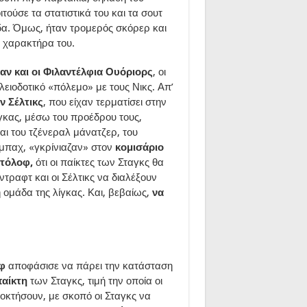
τούσε τα στατιστικά του και τα σουτ
δα. Όμως, ήταν τρομερός σκόρερ και
 χαρακτήρα του.
αν και οι Φιλαντέλφια Ουόριορς
, οι
πλειοδοτικό «πόλεμο» με τους Νικς. Απ’
 Σέλτικς
, που είχαν τερματίσει στην
ίγκας, μέσω του προέδρου τους,
ι του τζένεραλ μάνατζερ, του
μπαχ, «γκρίνιαζαν» στον
κομισάριο
ντόλοφ,
ότι οι παίκτες των Σταγκς θα
τραφτ και οι Σέλτικς να διαλέξουν
 ομάδα της λίγκας. Και, βεβαίως,
να
φ
αποφάσισε να πάρει την κατάσταση
παίκτη
των Σταγκς, τιμή την οποία οι
οκτήσουν, με σκοπό οι Σταγκς να