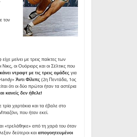
ε τον
είχε μείνει με τρεις παίκτες των
 Νικς, οι Ουόριορς και οι Σέλτικς που
άνει ντραφτ με τις τρεις ομάδες
για
«Handy»
Άντι Φίλιπς
(2η Πεντάδα, 1ος
ίται ότι οι δύο πρώτοι ήταν τα αστέρια
ι κανείς δεν ήθελε!
τρία χαρτάκια και τα έβαλε στο
πιαζόνι, που ήταν εκεί.
αι «τρελάθηκε» από τη χαρά του όταν
λεξαν δεύτεροι και
απογοητευμένοι