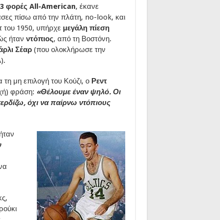
3 φορές All-American
, έκανε
άσες πίσω από την πλάτη, no-look, και
τ του 1950, υπήρχε
μεγάλη πίεση
ώς ήταν
ντόπιος
, από τη Βοστόνη.
άρλι Σέαρ
(που ολοκλήρωσε την
).
τη μη επιλογή του Κούζι, ο
Ρεντ
υχή) φράση:
«Θέλουμε έναν ψηλό. Οι
 κερδίζω, όχι να παίρνω ντόπιους
 ήταν
ν
 να
κς,
ρούκι
ς