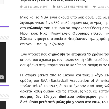
26 September 2011
NBA
,
ΣΤΙΓΜΕΣ ΜΠΑΣΚΕΤ
Leave a
Μιας και το NBA είναι ακόμα υπό λοκ άουτ, μας δίνε
λιγότερο γνωστές, αλλά πολύ σημαντικές στιγμές της
στο
καλοκαίρι του 1950
για να παρακολουθήσουμε το
Νιου Γιορκ
Νικς
, Φιλαντέλφια
Ουόριορς
(πλέον Γκ
Σέλτικς
, ντραφτ στο οποίο οι Νικς έκαναν τη… χειρότ
έφυγαν… πανηγυρίζοντας!
Ένα ντραφτ που
σημάδεψε τα επόμενα 15 χρόνια τ
ιστορία του σχετικά με τον πρωταθλητή κάθε περιόδου κ
σου φέρνει στην πόρτα σου τα καλύτερα, ακόμη κι αν τ
Η ιστορία ξεκινά από το Σικάγο και τους
Σικάγο Στ
ομάδες του BAA (Basketball Association of Americ
πρώτο τελικό το 1947, όπου κι έχασαν από τους Φι
αρκετά καλή ομάδα
και τις επόμενες χρονιές, έφτ
κόσμος δεν έδειχνε ιδιαίτερο ενδιαφέρον
για τ
διαλυθούν μετά από μόλις μία χρονιά στο NBA, το 1