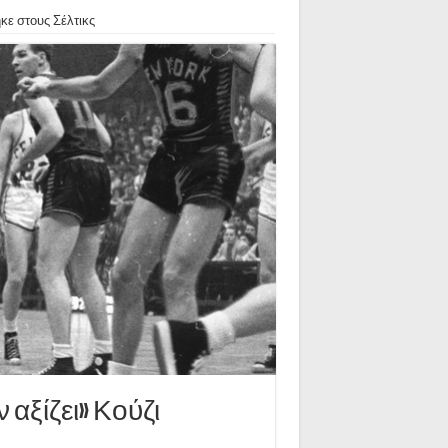
κε στους Σέλτικς
 αξίζει» Κούζι