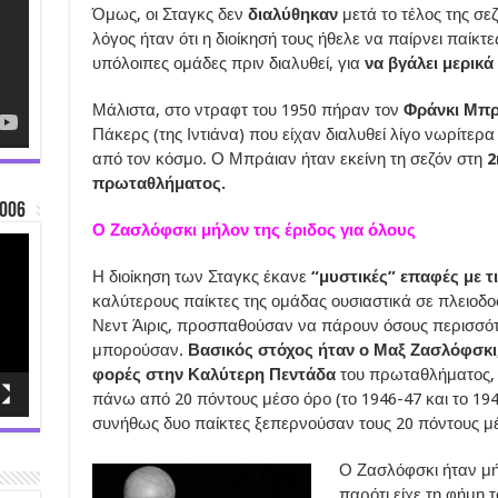
Όμως, οι Σταγκς δεν
διαλύθηκαν
μετά το τέλος της σε
λόγος ήταν ότι η διοίκησή τους ήθελε να παίρνει παίκτε
υπόλοιπες ομάδες πριν διαλυθεί, για
να βγάλει μερικά
Μάλιστα, στο ντραφτ του 1950 πήραν τον
Φράνκι Μπρ
Πάκερς (της Ιντιάνα) που είχαν διαλυθεί λίγο νωρίτερα
από τον κόσμο. Ο Μπράιαν ήταν εκείνη τη σεζόν στη
2
πρωταθλήματος.
006
Ο Ζασλόφσκι μήλον της έριδος για όλους
Η διοίκηση των Σταγκς έκανε
“μυστικές” επαφές με τ
καλύτερους παίκτες της ομάδας ουσιαστικά σε πλειοδο
Νεντ Άιρις, προσπαθούσαν να πάρουν όσους περισσότ
μπορούσαν.
Βασικός στόχος ήταν ο Μαξ Ζασλόφσκι
φορές στην Καλύτερη Πεντάδα
του πρωταθλήματος, 
πάνω από 20 πόντους μέσο όρο (το 1946-47 και το 194
συνήθως δυο παίκτες ξεπερνούσαν τους 20 πόντους 
Ο Ζασλόφσκι ήταν μήλ
παρότι είχε τη φήμη 