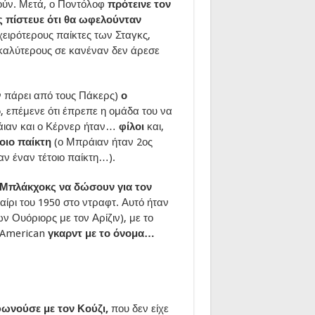
ούν. Μετά, ο Ποντόλοφ
πρότεινε τον
ς πίστευε ότι θα ωφελούνταν
ειρότερους παίκτες των Σταγκς,
 καλύτερους σε κανέναν δεν άρεσε
αν πάρει από τους Πάκερς)
ο
ρ
, επέμενε ότι έπρεπε η ομάδα του να
ράιαν και ο Κέρνερ ήταν…
φίλοι
και,
οιο παίκτη
(ο Μπράιαν ήταν 2ος
ν έναν τέτοιο παίκτη…).
 Μπλάκχοκς να δώσουν για τον
ίρι του 1950 στο ντραφτ. Αυτό ήταν
ων Ουόριορς με τον Αρίζιν), με το
l-American
γκαρντ με το όνομα…
ωνούσε με τον Κούζι,
που δεν είχε