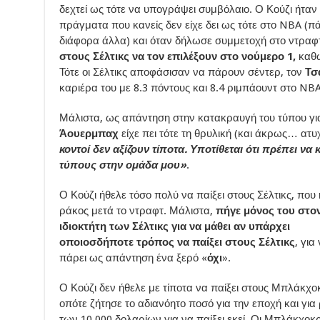
δεχτεί ως τότε να υπογράψει συμβόλαιο. Ο Κούζι ήταν
πράγματα που κανείς δεν είχε δει ως τότε στο NBA (π
διάφορα άλλα) και όταν δήλωσε συμμετοχή στο ντραφ
στους Σέλτικς να τον επιλέξουν στο νούμερο 1,
καθ
Τότε οι Σέλτικς αποφάσισαν να πάρουν σέντερ, τον
Τσ
καριέρα του με 8.3 πόντους και 8.4 ριμπάουντ στο NBA
Μάλιστα, ως απάντηση στην κατακραυγή του τύπου για 
Άουερμπαχ
είχε πει τότε τη θρυλική (και άκρως… ατ
κοντοί δεν αξίζουν τίποτα. Υποτίθεται ότι πρέπει να
τύπους στην ομάδα μου»
.
Ο Κούζι ήθελε τόσο πολύ να παίξει στους Σέλτικς, που
ράκος μετά το ντραφτ. Μάλιστα,
πήγε μόνος του στο
ιδιοκτήτη των Σέλτικς για να μάθει αν υπάρχει
οποιοσδήποτε τρόπος να παίξει στους Σέλτικς
, για
πάρει ως απάντηση ένα ξερό «
όχι
».
Ο Κούζι δεν ήθελε με τίποτα να παίξει στους Μπλάκχο
οπότε ζήτησε το αδιανόητο ποσό για την εποχή και για 
των 10.000 δολαρίων για να παίξει εκεί. Οι Μπλάκχοκ