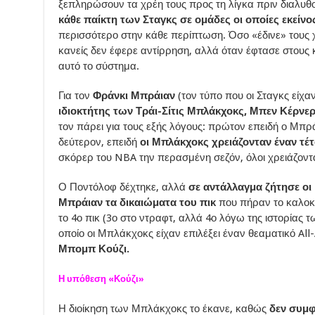
ξεπληρώσουν τα χρέη τους προς τη λίγκα πριν διαλυθ
κάθε παίκτη των Σταγκς σε ομάδες οι οποίες εκείνο
περισσότερο στην κάθε περίπτωση. Όσο «έδινε» τους χ
κανείς δεν έφερε αντίρρηση, αλλά όταν έφτασε στους
αυτό το σύστημα.
Για τον
Φράνκι Μπράιαν
(τον τύπο που οι Σταγκς είχ
ιδιοκτήτης των Τράι-Σίτις Μπλάκχοκς, Μπεν Κέρνε
τον πάρει για τους εξής λόγους: πρώτον επειδή ο Μπ
δεύτερον, επειδή
οι Μπλάκχοκς χρειάζονταν έναν τέτ
σκόρερ του NBA την περασμένη σεζόν, όλοι χρειάζοντα
Ο Ποντόλοφ δέχτηκε, αλλά
σε αντάλλαγμα ζήτησε οι
Μπράιαν τα δικαιώματα του πικ
που πήραν το καλοκα
το 4ο πικ (3ο στο ντραφτ, αλλά 4ο λόγω της ιστορίας τ
οποίο οι Μπλάκχοκς είχαν επιλέξει έναν θεαματικό Al
Μπομπ Κούζι.
Η υπόθεση «Κούζι»
Η διοίκηση των Μπλάκχοκς το έκανε, καθώς
δεν συμφ