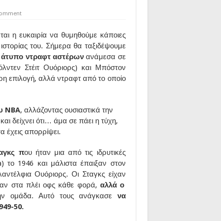
 comment
ται η ευκαιρία να θυμηθούμε κάποιες
 ιστορίας του. Σήμερα θα ταξιδέψουμε
άτυπο ντραφτ αστέρων
ανάμεσα σε
όλντεν Στέιτ Ουόριορς) και Μπόστον
ερη επιλογή, αλλά ντραφτ από το οποίο
ου NBA
, αλλάζοντας ουσιαστικά την
αι δείχνει ότι… άμα σε πάει η τύχη,
α έχεις απορρίψει.
αγκς π
ου ήταν μια από τις ιδρυτικές
a) το 1946 και μάλιστα έπαιξαν στον
λαντέλφια Ουόριορς. Οι Σταγκς είχαν
αναν στα πλέι οφς κάθε φορά,
αλλά ο
ην ομάδα. Αυτό τους ανάγκασε
να
949-50.