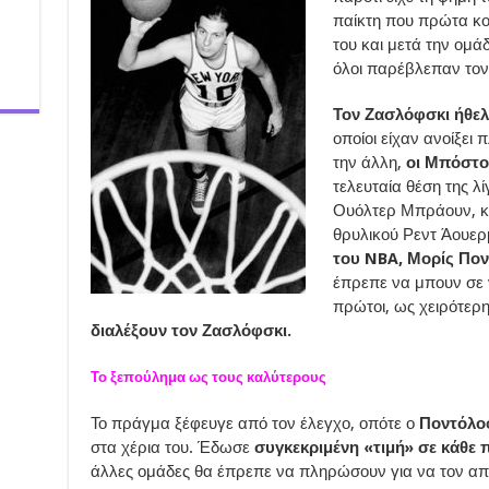
παίκτη που πρώτα κοι
του και μετά την ομά
όλοι παρέβλεπαν τον
Τον Ζασλόφσκι ήθελ
οποίοι είχαν ανοίξει 
την άλλη,
οι Μπόστον
τελευταία θέση της λ
Ουόλτερ Μπράουν, κα
θρυλικού Ρεντ Άουερ
του NBA, Μορίς Πο
έπρεπε να μπουν σε ν
πρώτοι, ως χειρότερη
διαλέξουν τον Ζασλόφσκι.
Το ξεπούλημα ως τους καλύτερους
Το πράγμα ξέφευγε από τον έλεγχο, οπότε ο
Ποντόλο
στα χέρια του. Έδωσε
συγκεκριμένη «τιμή» σε κάθε 
άλλες ομάδες θα έπρεπε να πληρώσουν για να τον απ