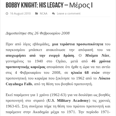
Bobby Knight: his legacy – Μέρος I
16 August 2010
NCAA
Leave a comment
Δημοσιεύτηκε στις 26 Φεβρουαρίου 2008
Πριν από λίγες εβδομάδες,
μια τεράστια προσωπικότητα
του
παγκοσμίου μπάσκετ ανακοίνωσε την απόφασή του να
αποχωρήσει από την ενεργό δράση
. Ο
Μπόμπι Νάιτ
,
γεννημένος το 1940 στο Οχάιο, μετά από
46 χρόνια
προπονητικής καριέρας
αποφάσισε ότι ήρθε η ώρα να πει αντίο
στις 4 Φεβρουαρίου του 2008, σε
ηλικία 68 ετών
στην
προπονητική του καριέρα που ξεκίνησε το 1962 από το
Λύκειο
Cuyahoga
Falls
, από τη θέση του βοηθού προπονητή.
Εκεί παρέμεινε για 1 χρόνο (1962-63) για να δουλέψει ως βοηθός
προπονητή στο στρατό (
U
.
S
.
Military
Academy
) τις χρονιές
1963-65. Στη συνέχεια πήρε τη θέση του πρώτου προπονητή και
παρέμεινε στην Ακαδημία μέχρι το 1971. Την περίοδο 1971-