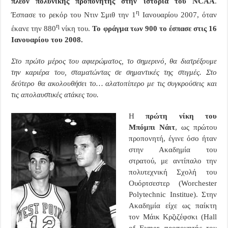
πλέον πολυνίκης προπονητής στην ιστορία του
NCAA
.
η
Έσπασε το ρεκόρ του Ντιν Σμιθ την 1
Ιανουαρίου 2007, όταν
η
έκανε την 880
νίκη του.
Το φράγμα των 900 το έσπασε στις 16
Ιανουαρίου του 2008.
Στο πρώτο μέρος του αφιερώματος, το σημερινό, θα διατρέξουμε
την καριέρα του, σταματώντας σε σημαντικές της στιγμές. Στο
δεύτερο θα ακολουθήσει το… αλατοπίπερο με τις συγκρούσεις και
τις απολαυστικές ατάκες του.
Η
πρώτη νίκη του
Μπόμπι Νάιτ
, ως πρώτου
προπονητή, έγινε όσο ήταν
στην Ακαδημία του
στρατού, με αντίπαλο την
πολυτεχνική Σχολή του
Ουόρτσεστερ (
Worchester
Polytechnic
Institue
). Στην
Ακαδημία είχε ως παίκτη
τον Μάικ Κρζιζέφσκι (
Hall
of
Famer
, προπονητής του