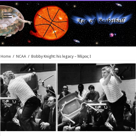
Home
/
NCAA
/
Bobby Knight: his legacy – Μέρος I