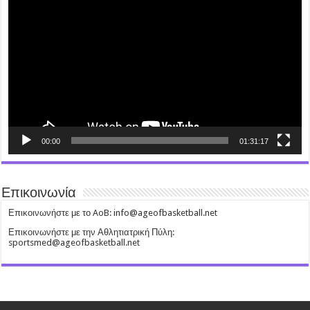
Player
00:00
01:31:17
Επικοινωνία
Επικοινωνήστε με το AoB: info@ageofbasketball.net
Επικοινωνήστε με την Αθλητιατρική Πύλη:
sportsmed@ageofbasketball.net