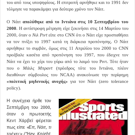
του από τους υποψηφίους. Η επιτροπή αρνήθηκε και το 1991 δεν
τόλμησε να παρακάμψει για δεύτερο χρόνο τον Νάιτ.
Ο Νάιτ
απολύθηκε από το Ιντιάνα στις 10 Σεπτεμβρίου του
2000
. Η αντίστροφη μέτρηση είχε ξεκινήσει στις 14 Μαρτίου του
2000, όταν ο
Νιλ Ριντ
είπε στο
CNN
ότι ο Νάιτ είχε προσπαθήσει
να τον πνίξει το 1997 κατά τη διάρκεια προπόνησης. Ο Νάιτ
αρνήθηκε το συμβάν, όμως στις 11 Απριλίου του 2000 το
CNN
προέβαλε κασέτα από προπόνηση του 1997, που έδειχνε τον
Νάιτ να έχει το χέρι του γύρω από το λαιμό του Ριντ. Τότε ήταν
που ο
Μάιλς Μπραντ
(πρόεδρος τότε του Ιντιάνα, πλέον
διευθύνων σύμβουλος του
NCAA
) ανακοίνωσε την περίφημη
«πολιτική μηδενικής ανοχής»
για τον Νάιτ (
zero
tolerance
policy
).
Η συνέχεια ήρθε τον
Σεπτέμβρη του 2000,
όταν ο πρωτοετής
Κεντ Χάρβεϊ φέρεται
πως είπε
«Επ, Νάιτ, τι
τρέχει;»
(“
Hey
,
Knight
,