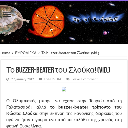
Home
/
ΕΥΡΩΛΙΓΚΑ
/
Το buzzer-beater του Σλούκα! (vid.)
Το buzzer-beater του Σλούκα! (vid.)
27 January 2012
ΕΥΡΩΛΙΓΚΑ
Leave a comment
Ο Ολυμπιακός μπορεί να έχασε στην Τουρκία από τη
Γαλατασαράι, αλλά
το buzzer-beater τρίποντο του
Κώστα Σλούκα
στην εκπνοή της κανονικής διάρκειας του
αγώνα ήταν σίγουρα ένα από τα καλάθια της χρονιάς στη
φετινή Ευρωλίγκα.