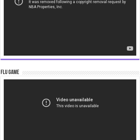
Flu Game
Video
Player