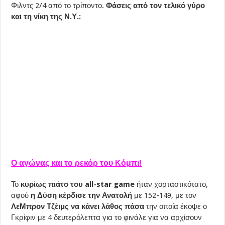
Φιλντς 2/4 από το τρίποντο.
Φάσεις από τον τελικό γύρο
και τη νίκη της Ν.Υ.:
Ο αγώνας και το ρεκόρ του Κόμπι!
Το
κυρίως πιάτο του all-star game
ήταν χορταστικότατο,
αφού
η Δύση κέρδισε την Ανατολή
με 152-149, με τον
ΛεΜπρον Τζέιμς να κάνει λάθος πάσα
την οποία έκοψε ο
Γκρίφιν με 4 δευτερόλεπτα για το φινάλε για να αρχίσουν