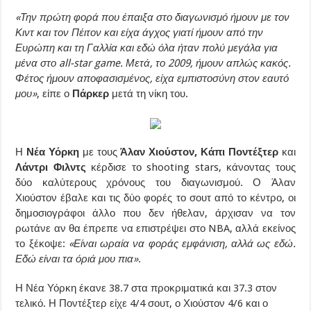
«Την πρώτη φορά που έπαιξα στο διαγωνισμό ήμουν με τον
Κιντ και τον Πέιτον και είχα άγχος γιατί ήμουν από την
Ευρώπη και τη Γαλλία και εδώ όλα ήταν πολύ μεγάλα για
μένα στο all-star game. Μετά, το 2009, ήμουν απλώς κακός.
Φέτος ήμουν αποφασισμένος, είχα εμπιστοσύνη στον εαυτό
μου»
, είπε ο
Πάρκερ
μετά τη νίκη του.
Η
Νέα Υόρκη
με τους
Άλαν Χιούστον, Κάπι Ποντέξτερ
και
Λάντρι Φιλντς
κέρδισε το shooting stars, κάνοντας τους
δύο καλύτερους χρόνους του διαγωνισμού. Ο Άλαν
Χιούστον έβαλε και τις δύο φορές το σουτ από το κέντρο, οι
δημοσιογράφοι άλλο που δεν ήθελαν, άρχισαν να τον
ρωτάνε αν θα έπρεπε να επιστρέψει στο NBA, αλλά εκείνος
το ξέκοψε:
«Είναι ωραία να φοράς εμφάνιση, αλλά ως εδώ.
Εδώ είναι τα όριά μου πια»
.
Η Νέα Υόρκη έκανε 38.7 στα προκριματικά και 37.3 στον
τελικό. Η Ποντέξτερ είχε 4/4 σουτ, ο Χιούστον 4/6 και ο