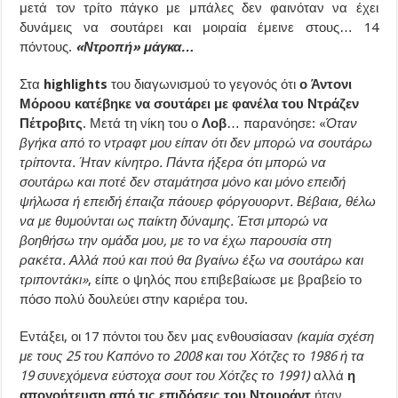
μετά τον τρίτο πάγκο με μπάλες δεν φαινόταν να έχει
δυνάμεις να σουτάρει και μοιραία έμεινε στους… 14
πόντους.
«Ντροπή» μάγκα…
Στα
highlights
του διαγωνισμού το γεγονός ότι
ο Άντονι
Μόροου κατέβηκε να σουτάρει με φανέλα του Ντράζεν
Πέτροβιτς
. Μετά τη νίκη του ο
Λοβ
… παρανόησε: «
Όταν
βγήκα από το ντραφτ μου είπαν ότι δεν μπορώ να σουτάρω
τρίποντα. Ήταν κίνητρο. Πάντα ήξερα ότι μπορώ να
σουτάρω και ποτέ δεν σταμάτησα μόνο και μόνο επειδή
ψήλωσα ή επειδή έπαιζα πάουερ φόργουορντ. Βέβαια, θέλω
να με θυμούνται ως παίκτη δύναμης. Έτσι μπορώ να
βοηθήσω την ομάδα μου, με το να έχω παρουσία στη
ρακέτα. Αλλά πού και πού θα βγαίνω έξω να σουτάρω και
τριποντάκι»
, είπε ο ψηλός που επιβεβαίωσε με βραβείο το
πόσο πολύ δουλεύει στην καριέρα του.
Εντάξει, οι 17 πόντοι του δεν μας ενθουσίασαν
(καμία σχέση
με τους 25 του Καπόνο το 2008 και του Χότζες το 1986 ή τα
19 συνεχόμενα εύστοχα σουτ του Χότζες το 1991)
αλλά
η
απογοήτευση από τις επιδόσεις του Ντουράντ
ήταν