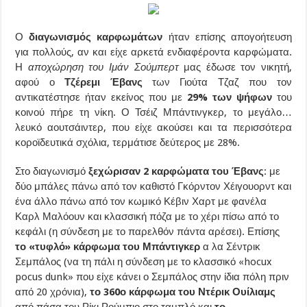
Ο
διαγωνισμός καρφωμάτων
ήταν επίσης απογοήτευση
για πολλούς, αν και είχε αρκετά ενδιαφέροντα καρφώματα.
Η
αποχώρηση του Ιμάν Σούμπερτ
μας έδωσε τον νικητή,
αφού ο
Τζέρεμι Έβανς
των Γιούτα Τζαζ που τον
αντικατέστησε ήταν εκείνος που με
29% των ψήφων
του
κοινού πήρε τη νίκη. Ο Τσέιζ Μπάντινγκερ, το μεγάλο…
λευκό αουτσάιντερ, που είχε ακούσει και τα περισσότερα
κοροϊδευτικά σχόλια, τερμάτισε δεύτερος με 28%.
Στο διαγωνισμό
ξεχώρισαν 2 καρφώματα του Έβανς
: με
δύο μπάλες πάνω από τον καθιστό Γκόρντον Χέιγουορντ και
ένα άλλο πάνω από τον κωμικό Κέβιν Χαρτ με φανέλα
Καρλ Μαλόουν και κλασσική πόζα με το χέρι πίσω από το
κεφάλι (η σύνδεση με το παρελθόν πάντα αρέσει). Επίσης
το «τυφλό» κάρφωμα του Μπάντιγκερ
α λα Σέντρικ
Σεμπάλος (να τη πάλι η σύνδεση με το κλασσικό «hocux
pocus dunk» που είχε κάνει ο Σεμπάλος στην ίδια πόλη πριν
από 20 χρόνια),
το 360ο κάρφωμα του Ντέρικ Ουίλιαμς