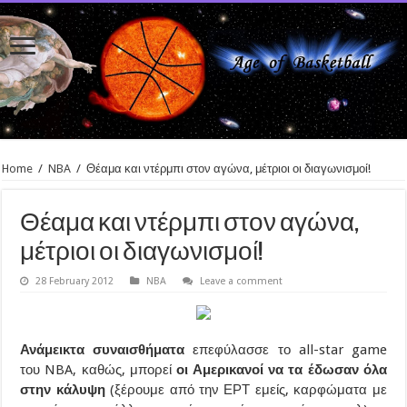
Home
/
NBA
/
Θέαμα και ντέρμπι στον αγώνα, μέτριοι οι διαγωνισμοί!
Θέαμα και ντέρμπι στον αγώνα,
μέτριοι οι διαγωνισμοί!
28 February 2012
NBA
Leave a comment
Ανάμεικτα συναισθήματα
επεφύλασσε το all-star game
του NBA, καθώς, μπορεί
οι Αμερικανοί να τα έδωσαν όλα
στην κάλυψη
(ξέρουμε από την ΕΡΤ εμείς, καρφώματα με