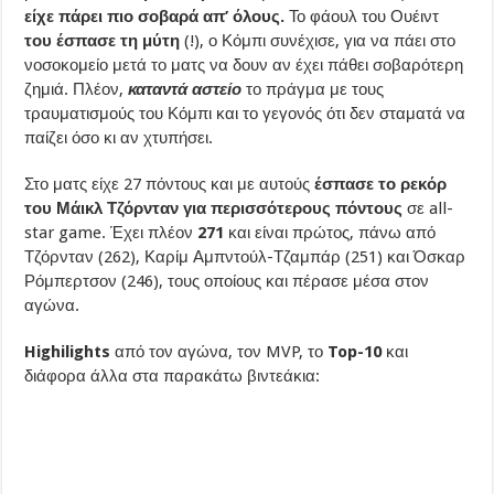
είχε πάρει πιο σοβαρά απ’ όλους.
Το φάουλ του Ουέιντ
του έσπασε τη μύτη
(!), ο Κόμπι συνέχισε, για να πάει στο
νοσοκομείο μετά το ματς να δουν αν έχει πάθει σοβαρότερη
ζημιά. Πλέον,
καταντά αστείο
το πράγμα με τους
τραυματισμούς του Κόμπι και το γεγονός ότι δεν σταματά να
παίζει όσο κι αν χτυπήσει.
Στο ματς είχε 27 πόντους και με αυτούς
έσπασε το ρεκόρ
του Μάικλ Τζόρνταν για περισσότερους πόντους
σε all-
star game. Έχει πλέον
271
και είναι πρώτος, πάνω από
Τζόρνταν (262), Καρίμ Αμπντούλ-Τζαμπάρ (251) και Όσκαρ
Ρόμπερτσον (246), τους οποίους και πέρασε μέσα στον
αγώνα.
Highilights
από τον αγώνα, τον MVP, το
Top-10
και
διάφορα άλλα στα παρακάτω βιντεάκια: