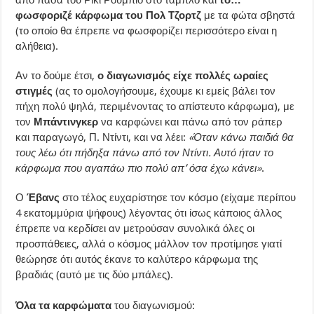
από πάσα του Ρίκι Ρούμπιο στο ταμπλό και
το…
φωσφοριζέ κάρφωμα του Πολ Τζορτζ
με τα φώτα σβηστά
(το οποίο θα έπρεπε να φωσφορίζει περισσότερο είναι η
αλήθεια).
Αν το δούμε έτσι,
ο διαγωνισμός είχε πολλές ωραίες
στιγμές
(ας το ομολογήσουμε, έχουμε κι εμείς βάλει τον
πήχη πολύ ψηλά, περιμένοντας το απίστευτο κάρφωμα), με
τον
Μπάντινγκερ
να καρφώνει και πάνω από τον ράπερ
και παραγωγό, Π. Ντίντι, και να λέει:
«Όταν κάνω παιδιά θα
τους λέω ότι πήδηξα πάνω από τον Ντίντι. Αυτό ήταν το
κάρφωμα που αγαπάω πιο πολύ απ’ όσα έχω κάνει»
.
Ο
Έβανς
στο τέλος ευχαρίστησε τον κόσμο (είχαμε περίπου
4 εκατομμύρια ψήφους) λέγοντας ότι ίσως κάποιος άλλος
έπρεπε να κερδίσει αν μετρούσαν συνολικά όλες οι
προσπάθειες, αλλά ο κόσμος μάλλον τον προτίμησε γιατί
θεώρησε ότι αυτός έκανε το καλύτερο κάρφωμα της
βραδιάς (αυτό με τις δύο μπάλες).
Όλα τα καρφώματα
του διαγωνισμού: