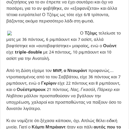
συζητήσεις για το αν έπρεπε να έχει σουτάρει και όχι να
πασάρει, για το αν φοβήθηκε, αν «εξαφανίζεται» και άλλα
τέτοια ευτράπελα! Ο Τζέιμς ως τότε είχε 6/8 τρίποντα,
βάζοντας ακόμα περισσότερο λάδι στη φωτιά.
Ο
Τζέιμς
τελείωσε το
ματς με 36 πόντους, 6 ριμπάουντ και 7 ασίστ, αλλά
βαφτίστηκε και «αυτοβαφτίστηκε» μοιραίος, ενώ ο
Ουέιντ
είχε
triple-double
με 24 πόντους, 10 ριμπάουντ και 10
ασίστ για την Ανατολή.
Από τη Δύση είχαμε τον
MVP, ο Ντουράντ
προφανώς…
ντροπιασμένος από τα του Σαββάτου, είχε 36 πόντους και 7
ριμπάουντ, ενώ ο
Γκρίφιν
είχε 22 πόντους και 8 ριμπάουντ,
και ο
Ουέστμπρουκ
21 πόντους.
Νας, Γκασόλ, Πάρκερ και
Νοβίτσκι
μάλλον προσπαθούσαν να βγάλουν την
υποχρέωση, χαλαροί και προσπαθώντας να παίξουν όσο το
δυνατόν λιγότερο.
Κι αν νομίζετε ότι ξέχασα κάποιον, όχι. Απλώς θέλει ειδική
μνεία. Γιατί ο
Κόμπι Μπράιαντ
ήταν και πάλι
αυτός που το