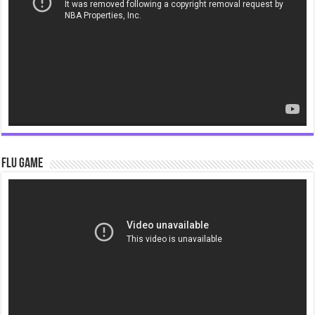
Flu Game
Video
Player