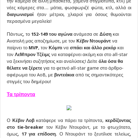
την κάμερα σε άλλη μπασκέτα, χαμένα στιγμιότυπα, κτλ) με
νέες κάμερες στα… μάτια, φωσφωριζέ φώτα, κτλ, αλλά οι
διαγωνισμοί
ήταν μέτριοι, χλιαροί για όσους θυμούνται
περασμένα μεγαλεία!
Πάντως, το
152-149 του αγώνα
ανάμεσα σε
Δύση
και
Ανατολή μας αποζημίωσε, με τον
Κέβιν Ντουράντ
να
παίρνει το
MVP
, τον
Κόμπι
να
σπάει και άλλο ρεκόρ
και
τον
ΛεΜπρον Τζέιμς
να καταφέρνει ακόμη και στο all-star
να ξεκινήσει συζητήσεις και αναλύσεις! Δείτε
όλα όσα θα
θέλατε να ξέρετε
για το φετινό all-star game στο άρθρο-
αφιέρωμα του AoB, με
βιντεάκια
από τις σημαντικότερες
στιγμές του διημέρου!
Τα τρίποντα
Ο
Κέβιν Λοβ
κατάφερε να πάρει τα τρίποντα,
κερδίζοντας
στο tie-breaker
τον Κέβιν Ντουράντ, με το φτωχότατο,
όμως,
17 για επίδοση
. Ο Ντουράντ το ξευτίλισε τελείως,